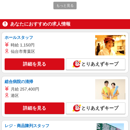
もっと見る
アルバイト
ライフ川崎大島店（店舗コード624）
（早朝）荷受け・商品陳列
あなたにおすすめの求人情報
時給1,300円
ライフ川崎大島店 神奈川県川崎市川崎区大島
ホールスタッフ
4-3-1
時給 1,150円
詳細を見る
仙台市青葉区
キープ
詳細を見る
とりあえずキープ
アルバイト
ライフ川崎京町店（店舗コード861）
レジ
総合病院の清掃
時給1,300円以上
月給 257,400円
ライフ川崎京町店 神奈川県川崎市川崎区京町
港区
3-21-1
詳細を見る
とりあえずキープ
詳細を見る
キープ
アルバイト
レジ・商品陳列スタッフ
ライフ川崎ルフロン店（店舗コード642）