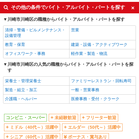
未経験歓迎
フリーター歓迎
その他の条件でバイト・アルバイト・パートを探す
ミドル（40代～）活躍中
エルダー（50代～）活躍中
川崎市川崎区の職種からバイト・アルバイト・パートを探す
シニア（60代～）活躍中
ボーナス・賞与あり
清掃・警備・ビルメンテナンス・
営業
昇給あり
週2～3日勤務OK
設備管理
短時間勤務（1日4h以内）OK
扶養内勤務OK
教育・保育
建築・設備・アクティブワーク
交通費支給
社会保険あり
オフィスワーク・事務
軽作業・製造・物流
同じ職種から求人を探す
川崎市川崎区の人気の職種からバイト・アルバイト・パートを探
す
販売・接客サービス
コンビニ・スーパー
栄養士・管理栄養士
ファミリーレストラン・回転寿司
製造・組立・加工
一般・営業事務
同じ特徴から求人を探す
介護職・ヘルパー
医療事務・受付・クラーク
未経験歓迎
ミドル（40代～）活躍中
ボーナス・賞与あり
週2～3日勤務OK
コンビニ・スーパー
未経験歓迎
フリーター歓迎
短時間勤務（1日4h以内）OK
扶養内勤務OK
ミドル（40代～）活躍中
エルダー（50代～）活躍中
交通費支給
社会保険あり
シニア（60代～）活躍中
ボーナス・賞与あり