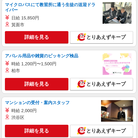
マイクロバスにて教習所に通う生徒の送迎ドラ
イバー
詳細を見る
キープ
日給 15,850円
箕面市
パート
ライフ川崎ルフロン店（店舗コード642）
詳細を見る
とりあえずキープ
惣菜
時給1,235円以上
ライフ川崎ルフロン店 神奈川県川崎市川崎区
アパレル用品や雑貨のピッキング検品
日進町1-11 川崎ルフロン内1F
時給 1,200円〜1,500円
柏市
詳細を見る
キープ
詳細を見る
とりあえずキープ
アルバイト
ライフ川崎大島店（店舗コード624）
レジ
マンションの受付・案内スタッフ
時給1,235円 土曜・日曜・祝日出勤 時給1,300
時給 2,000円
円 土日祝日勤務出来る方大歓迎！！ 週2回以上勤
渋谷区
務出来る方歓迎！！
ライフ川崎大島店 神奈川県川崎市川崎区大島
4-3-1
詳細を見る
とりあえずキープ