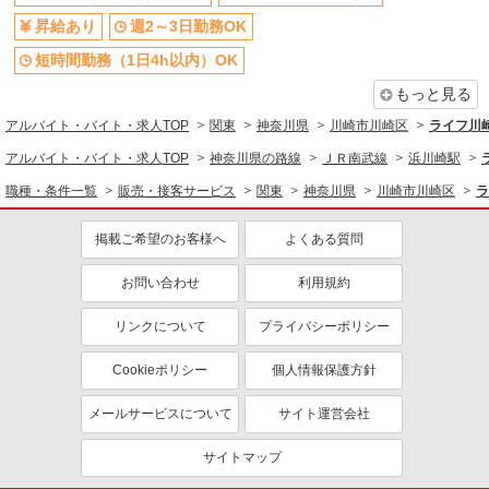
昇給あり
週2～3日勤務OK
短時間勤務（1日4h以内）OK
もっと見る
アルバイト・バイト・求人TOP
関東
神奈川県
川崎市川崎区
ライフ川
アルバイト・バイト・求人TOP
神奈川県の路線
ＪＲ南武線
浜川崎駅
職種・条件一覧
販売・接客サービス
関東
神奈川県
川崎市川崎区
ラ
掲載ご希望のお客様へ
よくある質問
お問い合わせ
利用規約
リンクについて
プライバシーポリシー
Cookieポリシー
個人情報保護方針
メールサービスについて
サイト運営会社
サイトマップ