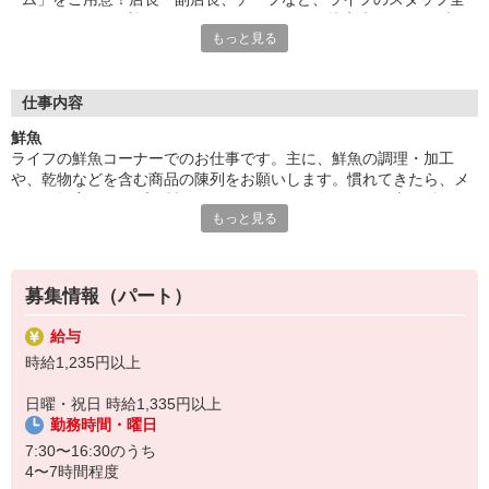
員であなたを歓迎＆サポートします。だから接客未経験でもブラ
もっと見る
ンクがあっても大丈夫。「とても親切に受け入れてもらえ、不安
なくお仕事を始められました！」（パート1年目・主婦Kさん）
■食材選びのコツがわかる！
仕事内容
ライフが扱うのは新鮮な食材ばかり。毎日触れることで旬や鮮度
鮮魚
を知ることができ、食材の目利き術が養われていきます！普段の
ライフの鮮魚コーナーでのお仕事です。主に、鮮魚の調理・加工
お買い物にも活かせるので、パートのやる気も自然とUP！？お
や、乾物などを含む商品の陳列をお願いします。慣れてきたら、メ
いしい食卓は、おいしい食材選びから。自分や家族のためにプラ
ニュー提案やサンプル製作もできるように！魚のさばき方は働くう
スになるお仕事はいかがでしょうか？ご応募お待ちしています！
もっと見る
ちに身につくので、未経験でも安心です。「魚の目利きや調理スキ
ルが上がってお家でも役立つ」というパートさんの声も！
募集情報（パート）
給与
時給1,235円以上
日曜・祝日 時給1,335円以上
勤務時間・曜日
7:30〜16:30のうち
4〜7時間程度