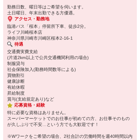
勤務日数、曜日等はご希望を伺います。
土日曜日、年末出勤できる方優遇。
アクセス・勤務地
臨港バス「桜本」停留所下車、徒歩2分。
ライフ川崎桜本店
神奈川県川崎市川崎区桜本2-16-1
待遇
交通費実費支給
(片道2km以上で公共交通機関利用の場合)
制服貸与
社会保険加入(勤務時間数等による)
買物割引
健康診断
有給休暇
昇給制度
賞与(支給規定あり)など
応募資格・経験
特に必要な資格はありません。
スーパーマーケットでのお仕事が初めての方、お仕事そのもの
が久しぶりで不安…という方でも大歓迎です！
※Wワークをご希望の場合、2社合計の労働時間を週40時間以内