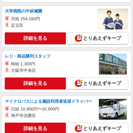
詳細を見る
キープ
大学病院の中材滅菌
アルバイト
月給 254,160円
ライフ川崎大島店（店舗コード624）
足立区
品出し（商品陳列）
時給1,235円
詳細を見る
とりあえずキープ
ライフ川崎大島店 神奈川県川崎市川崎区大島
4-3-1
レジ・商品陳列スタッフ
詳細を見る
キープ
時給 1,300円
大阪市中央区
パート
ライフ川崎大島店（店舗コード624）
詳細を見る
とりあえずキープ
惣菜
時給1,255円 日曜・祝日は+100円
マイクロバスによる施設利用者送迎ドライバー
ライフ川崎大島店 神奈川県川崎市川崎区大島
日給 10,900円〜10,900円
4-3-1
神戸市須磨区
詳細を見る
キープ
詳細を見る
とりあえずキープ