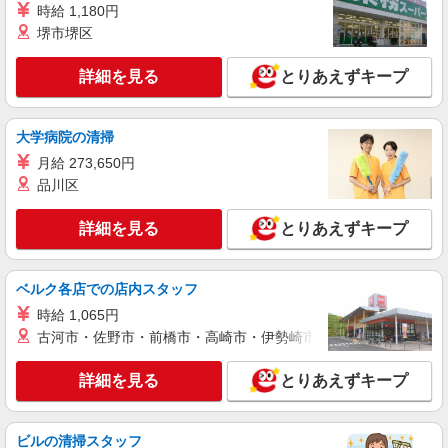
時給 1,180円
（早朝）荷受け・商品陳列
堺市堺区
時給1,235円以上
ライフ川崎ルフロン店 神奈川県川崎市川崎区
詳細を見る
とりあえずキープ
日進町1-11 川崎ルフロン内1F
詳細を見る
キープ
大学病院の清掃
月給 273,650円
パート
品川区
ライフ川崎ルフロン店（店舗コード642）
デイリー・加工食品
詳細を見る
とりあえずキープ
時給1,235円以上
ライフ川崎ルフロン店 神奈川県川崎市川崎区
日進町1-11 川崎ルフロン内1F
ベルク各店での店内スタッフ
時給 1,065円
詳細を見る
キープ
古河市・佐野市・前橋市・高崎市・伊勢崎市・太田市・館林市・
パート
詳細を見る
とりあえずキープ
ライフ川崎大島店（店舗コード624）
ネットスーパー
ビルの清掃スタッフ
時給1,235円 日曜・祝日は+100円