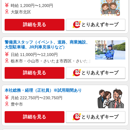
時給 1,200円〜1,200円
ライフ川崎大島店 神奈川県川崎市川崎区大島
4-3-1
大阪市北区
詳細を見る
詳細を見る
とりあえずキープ
キープ
アルバイト
警備員スタッフ（イベント、道路、商業施設、
ライフ川崎京町店（店舗コード861）
大型駐車場、JR列車見張りなど）
（早朝）荷受け・商品陳列
日給 11,000円〜12,100円
時給1,300円
栃木市・小山市・さいたま市西区・さいたま市岩槻区・久喜市・
ライフ川崎京町店 神奈川県川崎市川崎区京町
3-21-1
詳細を見る
とりあえずキープ
詳細を見る
キープ
本社総務・経理（正社員）※試用期間あり
パート
月給 222,750円〜230,750円
ライフ川崎大島店（店舗コード624）
豊中市
鮮魚
時給1,300円 日曜・祝日は+100円
詳細を見る
とりあえずキープ
ライフ川崎大島店 神奈川県川崎市川崎区大島
4-3-1