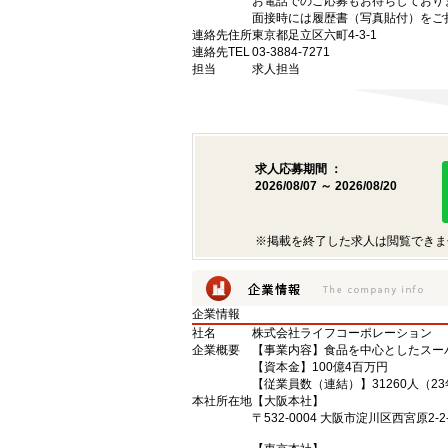
お電話でのご応募もお待ちしており
面接時には履歴書（写真貼付）をご
連絡先住所
東京都足立区六町4-3-1
連絡先TEL
03-3884-7271
担当
求人担当
求人応募期間 ：
2026/08/07 ～ 2026/08/20
※掲載を終了した求人は閲覧できま
企業情報
社名
株式会社ライフコーポレーション
企業概要
【事業内容】食品を中心としたスー
【資本金】100億4百万円
【従業員数（連結）】31260人（2
本社所在地
【大阪本社】
〒532-0004 大阪市淀川区西宮原2-2-