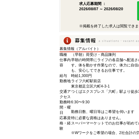
求人応募期間 ：
2026/08/07 ～ 2026/08/20
※掲載を終了した求人は閲覧できま
募集情報（アルバイト）
職種
（早朝）荷受け・商品陳列
仕事内
早朝の時間帯にライフの各店舗へ配送さ
容
す。体を動かす作業なので、体力に自信
も、安心してできるお仕事です。
給与
時給1,300円
勤務地
ライフ六町駅前店
東京都足立区六町4-3-1
交通ア
つくばエクスプレス「六町」駅より徒歩
クセス
勤務時
6:30〜9:30
間・曜
勤務日数、曜日等はご希望を伺います
日
応募資
特に必要な資格はありません。
格・経
スーパーマーケットでのお仕事が初めて
験
※Wワークをご希望の場合、2社合計の