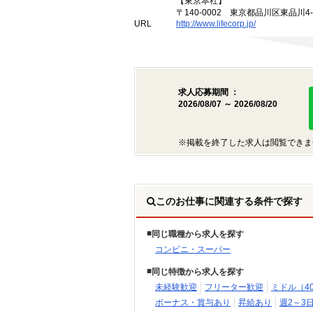
【東京本社】
〒140-0002 東京都品川区東品川4
URL
http://www.lifecorp.jp/
求人応募期間 ：
2026/08/07 ～ 2026/08/20
※掲載を終了した求人は閲覧できま
このお仕事に関連する条件で探す
同じ職種から求人を探す
コンビニ・スーパー
同じ特徴から求人を探す
未経験歓迎
フリーター歓迎
ミドル（4
ボーナス・賞与あり
昇給あり
週2～3