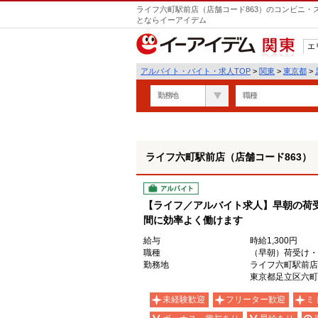
ライフ六町駅前店（店舗コード863）のコンビニ・
とならイーアイデム
エ
関東
アルバイト・バイト・求人TOP
>
関東
>
東京都
>
勤務地
職種
ライフ六町駅前店（店舗コード863）
アルバイト
【ライフ／アルバイト求人】早朝の荷
間に効率よく働けます
給与
時給1,300円
職種
（早朝）荷受け・
勤務地
ライフ六町駅前店
東京都足立区六町4
未経験歓迎
フリーター歓迎
ミ