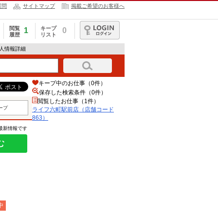
質問
サイトマップ
掲載ご希望のお客様へ
閲覧
キープ
1
0
履歴
リスト
ログイン
求人情報詳細
キープ中のお仕事（0件）
保存した検索条件（
0
件）
閲覧したお仕事（1件）
ープ
ライフ六町駅前店（店舗コード
863）
の最新情報です
む
中