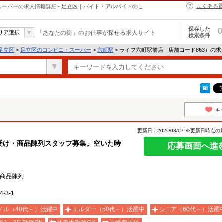
よくある
スーパーの求人情報詳細 - 足立区｜バイト・アルバイトのこ
保存した
0
リア選択
「あなたの街」のお仕事が探せる求人サイト
検索条件
足立区
>
足立区のコンビニ・スーパー
>
六町駅
> ライフ六町駅前店（店舗コード863）の
キ
更新日：2026/08/07 ※更新日時点
受け・商品陳列スタッフ募集。空いた時
応募画面へ進
商品陳列
-3-1
ドル（40代～）活躍中
エルダー（50代～）活躍中
シニア（60代～）活躍