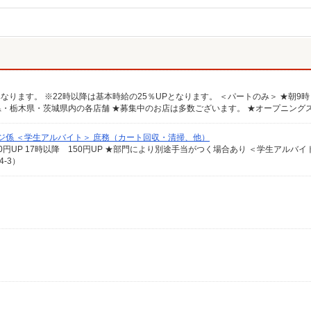
ジ係 ＜学生アルバイト＞ 庶務（カート回収・清掃、他）
-3）