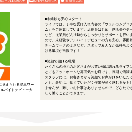
週2～3日勤務OK
扶養内勤務OK
交通費支給
■未経験も安心スタート！
ライフでは、丁寧な受け入れ内容の「ウェルカムプロ
ム」をご用意しています。店長をはじめ、副店長やチ
など、従業員が入社時からしっかりとサポートを行い
ので、未経験やアルバイトデビューの方も安心。雰囲
チームワークのよさなど、スタッフみんなが気持ちよ
ける環境が自慢です！
■笑顔で働ける職場
たくさんの地元のお客さまがお買い物に訪れるライフ
とてもアットホームな雰囲気のお店です。長期で活躍
スタッフには、お客さまから笑顔でお声がけをいただ
とも。最初は、覚えていただく作業が多く感じるかも
に覚えられる簡単ワー
ませんが、難しいお仕事はありませんので、どなたで
アルバイトデビュー大
しく働くことができます。