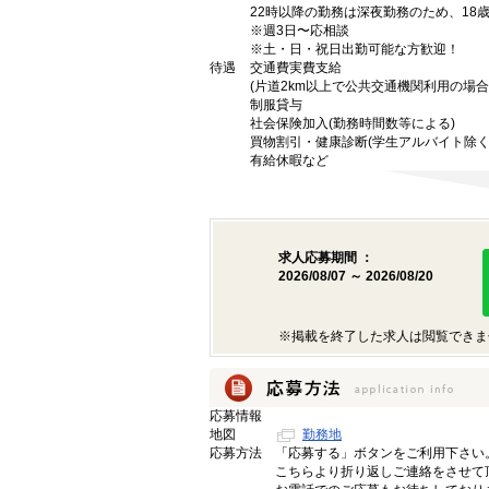
22時以降の勤務は深夜勤務のため、18
※週3日〜応相談
※土・日・祝日出勤可能な方歓迎！
待遇
交通費実費支給
(片道2km以上で公共交通機関利用の場合
制服貸与
社会保険加入(勤務時間数等による)
買物割引・健康診断(学生アルバイト除く
有給休暇など
求人応募期間 ：
2026/08/07 ～ 2026/08/20
※掲載を終了した求人は閲覧できま
応募情報
地図
勤務地
応募方法
「応募する」ボタンをご利用下さい
こちらより折り返しご連絡をさせて