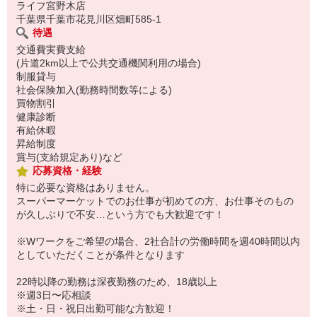
ライフ宮野木店
千葉県千葉市花見川区畑町585-1
待遇
交通費実費支給
(片道2km以上で公共交通機関利用の場合)
制服貸与
社会保険加入(勤務時間数等による)
買物割引
健康診断
有給休暇
昇給制度
賞与(支給規定あり)など
応募資格・経験
特に必要な資格はありません。
スーパーマーケットでのお仕事が初めての方、お仕事そのもの
が久しぶりで不安…という方でも大歓迎です！
※Wワークをご希望の場合、2社合計の労働時間を週40時間以内
としていただくことが条件となります
22時以降の勤務は深夜勤務のため、18歳以上
※週3日〜応相談
※土・日・祝日出勤可能な方歓迎！