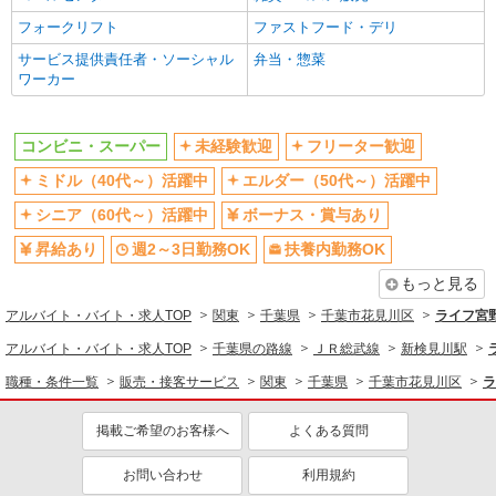
同じ特徴から求人を探す
詳細を見る
キープ
フォークリフト
ファストフード・デリ
未経験歓迎
ミドル（40代～）活躍中
パート
サービス提供責任者・ソーシャル
弁当・惣菜
ボーナス・賞与あり
週2～3日勤務OK
ベイシア 幕張店（４５０Ｔ）
ワーカー
扶養内勤務OK
鮮魚コーナースタッフ
交通費支給
■パート 時給1450円 10:00以前19:00以降100円
コンビニ・スーパー
未経験歓迎
フリーター歓迎
UP 土日祝100円UP
千葉県千葉市花見川区幕張町4丁目544番地
ミドル（40代～）活躍中
エルダー（50代～）活躍中
6（仮）
シニア（60代～）活躍中
ボーナス・賞与あり
詳細を見る
キープ
昇給あり
週2～3日勤務OK
扶養内勤務OK
もっと見る
パート
アルバイト・バイト・求人TOP
関東
千葉県
千葉市花見川区
ライフ宮
生活協同組合コープみらい コープデリ千葉北センター
地域宅配スタッフ（食品や日用品等のルート配
アルバイト・バイト・求人TOP
千葉県の路線
ＪＲ総武線
新検見川駅
送）
職種・条件一覧
販売・接客サービス
関東
千葉県
千葉市花見川区
ラ
時給1515円〜1635円 ※時間による ※加給
含む ※9時迄 時給＋100円 ※16時（17時）以
掲載ご希望のお客様へ
よくある質問
降 時給＋120円 ※祝日 時給＋150円
千葉県千葉市花見川区犢橋町1730-1
お問い合わせ
利用規約
詳細を見る
キープ