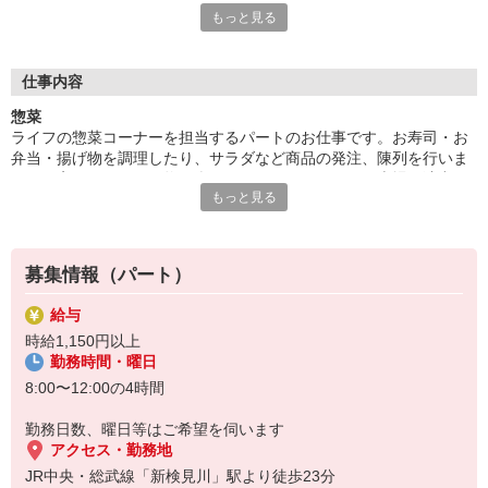
もっと見る
らっしゃるので、温かいコミュニケーションが生まれます。接客
の本当の面白さを実感できるお仕事です。
■がんばり次第でボーナス有
仕事内容
ライフのパート求人はボーナスあり！規定の等級に達したパート
惣菜
さんには、そのがんばりに「ありがとう」の気持ちをこめてボー
ライフの惣菜コーナーを担当するパートのお仕事です。お寿司・お
ナスを支給いたします。等級が上がれば時給が上がりさらにボー
弁当・揚げ物を調理したり、サラダなど商品の発注、陳列を行いま
ナスもゲットできるので、がんばりが目に見えてやる気もますま
す。お客さまにお買い物を楽しんでいただけるよう、売場を演出す
すアップ！無理のないパート勤務でもやりがいを得られます。
もっと見る
るのも大事なお仕事！自分のお買い物経験や家庭料理の延長で始め
やすい！主婦さんなどさまざまな方が活躍中です！
募集情報（パート）
給与
時給1,150円以上
勤務時間・曜日
8:00〜12:00の4時間
勤務日数、曜日等はご希望を伺います
アクセス・勤務地
JR中央・総武線「新検見川」駅より徒歩23分