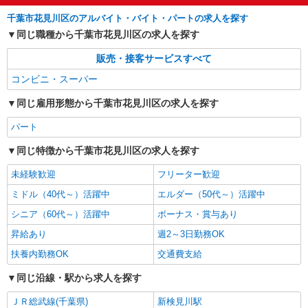
詳細を見る
キープ
千葉市花見川区のアルバイト・バイト・パートの求人を探す
同じ職種から千葉市花見川区の求人を探す
パート
販売・接客サービスすべて
ベイシア 幕張店（４５０Ｔ）
精肉コーナースタッフ
コンビニ・スーパー
■パート 時給1450円 10:00以前19:00以降100円
同じ雇用形態から千葉市花見川区の求人を探す
UP 土日祝100円UP
千葉県千葉市花見川区幕張町4丁目544番地
パート
6（仮）
同じ特徴から千葉市花見川区の求人を探す
詳細を見る
キープ
未経験歓迎
フリーター歓迎
ミドル（40代～）活躍中
エルダー（50代～）活躍中
パート
ベイシア 幕張店（４５０Ｔ）
シニア（60代～）活躍中
ボーナス・賞与あり
精肉コーナースタッフ
昇給あり
週2～3日勤務OK
■パート 時給1450円 10:00以前19:00以降100円
扶養内勤務OK
交通費支給
UP 土日祝100円UP
千葉県千葉市花見川区幕張町4丁目544番地
同じ沿線・駅から求人を探す
6（仮）
ＪＲ総武線(千葉県)
新検見川駅