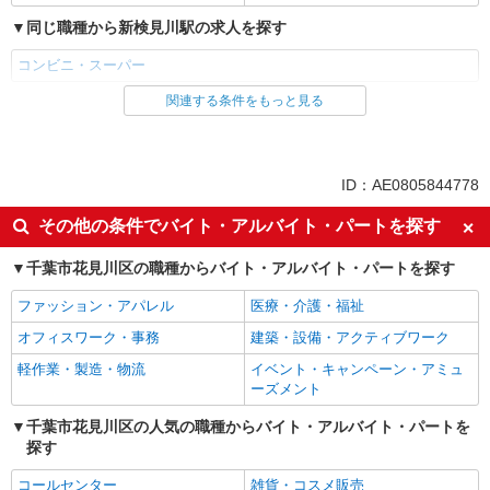
詳細を見る
キープ
同じ職種から新検見川駅の求人を探す
コンビニ・スーパー
パート
ベイシア 幕張店（４５０Ｔ）
関連する条件をもっと見る
同じ雇用形態から新検見川駅の求人を探す
フロアスタッフ
■パート 時給1400円 10:00以前19:00以降100円
パート
UP 土日祝100円UP
同じ特徴から新検見川駅の求人を探す
ID：AE0805844778
千葉県千葉市花見川区幕張町4丁目544番地
6（仮）
未経験歓迎
フリーター歓迎
その他の条件でバイト・アルバイト・パートを探す
ミドル（40代～）活躍中
エルダー（50代～）活躍中
詳細を見る
キープ
千葉市花見川区の職種からバイト・アルバイト・パートを探す
シニア（60代～）活躍中
ボーナス・賞与あり
ファッション・アパレル
パート
医療・介護・福祉
昇給あり
週2～3日勤務OK
ベイシア 幕張店（４５０Ｔ）
オフィスワーク・事務
建築・設備・アクティブワーク
扶養内勤務OK
交通費支給
鮮魚コーナースタッフ
軽作業・製造・物流
イベント・キャンペーン・アミュ
■パート 時給1450円 10:00以前19:00以降100円
同じ職種から求人を探す
ーズメント
UP 土日祝100円UP
販売・接客サービス
千葉市花見川区の人気の職種からバイト・アルバイト・パートを
千葉県千葉市花見川区幕張町4丁目544番地
6（仮）
探す
コンビニ・スーパー
コールセンター
雑貨・コスメ販売