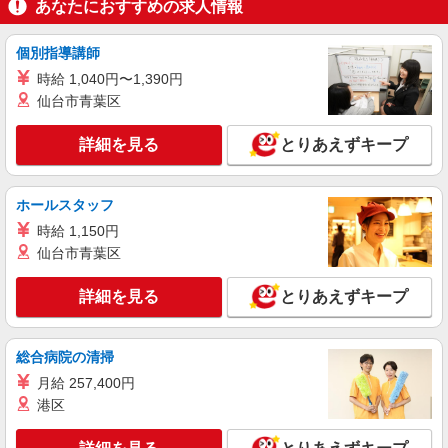
ライフ浅草店（店舗コード834）
あなたにおすすめの求人情報
レジ
個別指導講師
時給1,235円
時給 1,040円〜1,390円
ライフ浅草店 東京都台東区西浅草3-18-17
仙台市青葉区
詳細を見る
キープ
詳細を見る
とりあえずキープ
パート
ライフ新御徒町店（店舗コード617）
ホールスタッフ
ベーカリー
時給 1,150円
時給1,235円以上 日曜・祝日は時給+100円
仙台市青葉区
ライフ新御徒町店 東京都台東区小島2-8-7
詳細を見る
とりあえずキープ
詳細を見る
キープ
総合病院の清掃
パート
ライフ新御徒町店（店舗コード617）
月給 257,400円
デイリー・加工食品
港区
時給1,235円以上