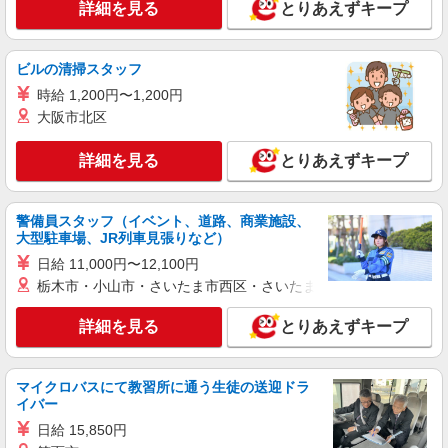
詳細を見る
とりあえずキープ
パート
ライフ浅草店（店舗コード834）
惣菜
ビルの清掃スタッフ
時給1,235円以上
時給 1,200円〜1,200円
ライフ浅草店 東京都台東区西浅草3-18-17
大阪市北区
詳細を見る
キープ
詳細を見る
とりあえずキープ
アルバイト
ライフ浅草店（店舗コード834）
警備員スタッフ（イベント、道路、商業施設、
大型駐車場、JR列車見張りなど）
品出し（商品陳列）
日給 11,000円〜12,100円
時給1,235円
栃木市・小山市・さいたま市西区・さいたま市岩槻区・久喜市・
ライフ浅草店 東京都台東区西浅草3-18-17
詳細を見る
とりあえずキープ
詳細を見る
キープ
アルバイト
マイクロバスにて教習所に通う生徒の送迎ドラ
イバー
ライフ浅草店（店舗コード834）
作業場清掃
日給 15,850円