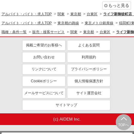
もっと見る
アルバイト・バイト・求人TOP
関東
東京都
台東区
ライフ新御徒町店（
アルバイト・バイト・求人TOP
東京都の路線
東京メトロ銀座線
稲荷町(東
職種・条件一覧
販売・接客サービス
関東
東京都
台東区
ライフ新御
掲載ご希望のお客様へ
よくある質問
お問い合わせ
利用規約
リンクについて
プライバシーポリシー
Cookieポリシー
個人情報保護方針
メールサービスについて
サイト運営会社
サイトマップ
(c) AIDEM Inc.
TOPへ