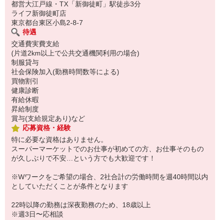
都営大江戸線・TX「新御徒町」駅徒歩3分
ライフ新御徒町店
東京都台東区小島2-8-7
待遇
交通費実費支給
(片道2km以上で公共交通機関利用の場合)
制服貸与
社会保険加入(勤務時間数等による)
買物割引
健康診断
有給休暇
昇給制度
賞与(支給規定あり)など
応募資格・経験
特に必要な資格はありません。
スーパーマーケットでのお仕事が初めての方、お仕事そのもの
が久しぶりで不安…という方でも大歓迎です！
※Wワークをご希望の場合、2社合計の労働時間を週40時間以内
としていただくことが条件となります
22時以降の勤務は深夜勤務のため、18歳以上
※週3日〜応相談