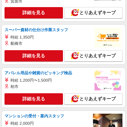
箕面市
時給1,235円以上
ライフ浅草店 東京都台東区西浅草3-18-17
詳細を見る
とりあえずキープ
詳細を見る
キープ
スーパー資材の仕分け作業スタッフ
アルバイト
時給 1,350円
ライフ新御徒町店（店舗コード617）
船橋市
レジ
時給1,235円以上
詳細を見る
とりあえずキープ
ライフ新御徒町店 東京都台東区小島2-8-7
アパレル用品や雑貨のピッキング検品
詳細を見る
キープ
時給 1,200円〜1,500円
柏市
アルバイト
パート
ライフ新御徒町店（店舗コード617）
詳細を見る
とりあえずキープ
ネットスーパー
時給1,235円以上
ライフ新御徒町店 東京都台東区小島2-8-7
マンションの受付・案内スタッフ
時給 2,000円
詳細を見る
キープ