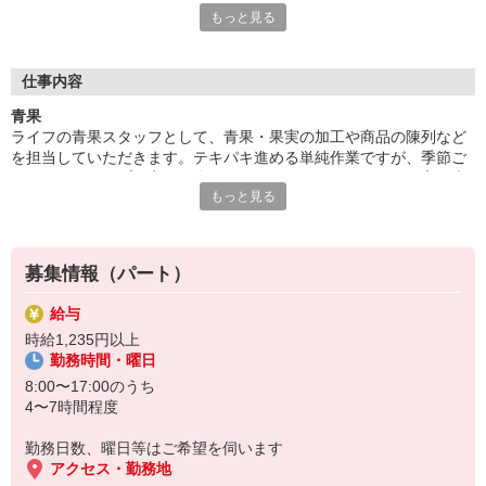
もっと見る
ます。家事や子育てとの両立も安心！メリハリを大事にする風土
が根付いているので、無理なく働けます！
■食材選びのコツがわかる！
仕事内容
ライフが扱うのは新鮮な食材ばかり。毎日触れることで旬や鮮度
青果
を知ることができ、食材の目利き術が養われていきます！普段の
ライフの青果スタッフとして、青果・果実の加工や商品の陳列など
お買い物にも活かせるので、パートのやる気も自然とUP！？お
を担当していただきます。テキパキ進める単純作業ですが、季節ご
いしい食卓は、おいしい食材選びから。自分や家族のためにプラ
とにラインナップが変わる楽しさや、おいしく見えるよう丁寧に売
スになるお仕事はいかがでしょうか？ご応募お待ちしています！
もっと見る
場をつくる醍醐味も。馴染みのあるスーパーマーケットだからこ
そ、初めてのパートでも安心してスタートできます！
募集情報（パート）
給与
時給1,235円以上
勤務時間・曜日
8:00〜17:00のうち
4〜7時間程度
勤務日数、曜日等はご希望を伺います
アクセス・勤務地