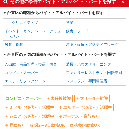
その他の条件でバイト・アルバイト・パートを探す
ミドル（40代～）活躍中
エルダー（50代～）活躍中
台東区の職種からバイト・アルバイト・パートを探す
シニア（60代～）活躍中
ボーナス・賞与あり
IT・クリエイティブ
営業
昇給あり
週2～3日勤務OK
イベント・キャンペーン・アミュ
飲食・フード
扶養内勤務OK
交通費支給
ーズメント
社会保険あり
教育・保育
建築・設備・アクティブワーク
同じ職種から求人を探す
台東区の人気の職種からバイト・アルバイト・パートを探す
販売・接客サービス
入出庫・商品管理・検品・検査
清掃・ハウスクリーニング
コンビニ・スーパー
コンビニ・スーパー
ファミリーレストラン・回転寿司
同じ特徴から求人を探す
エステ・リフレクソロジー
レストラン・専門料理店
未経験歓迎
ミドル（40代～）活躍中
ボーナス・賞与あり
週2～3日勤務OK
コンビニ・スーパー
未経験歓迎
フリーター歓迎
扶養内勤務OK
交通費支給
ミドル（40代～）活躍中
エルダー（50代～）活躍中
社会保険あり
シニア（60代～）活躍中
ボーナス・賞与あり
昇給あり
週2～3日勤務OK
扶養内勤務OK