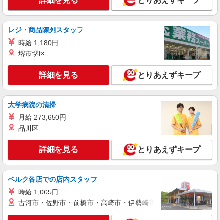
詳細を見る
とりあえずキープ
ライフ新御徒町店 東京都台東区小島2-8-7
詳細を見る
キープ
レジ・商品陳列スタッフ
時給 1,180円
アルバイト
堺市堺区
ライフ新御徒町店（店舗コード617）
作業場清掃
詳細を見る
とりあえずキープ
時給1,235円以上
ライフ新御徒町店 東京都台東区小島2-8-7
大学病院の清掃
詳細を見る
キープ
月給 273,650円
品川区
パート
ライフ新御徒町店（店舗コード617）
詳細を見る
とりあえずキープ
レジ
時給1,235円以上 日曜・祝日は時給+100円
ベルク各店での店内スタッフ
ライフ新御徒町店 東京都台東区小島2-8-7
時給 1,065円
古河市・佐野市・前橋市・高崎市・伊勢崎市・太田市・館林市・
詳細を見る
キープ