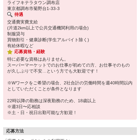
ライフキテラタウン調布店
東京都調布市菊野台1-33-3
待遇
交通費実費支給
(片道2km以上で公共交通機関利用の場合)
制服貸与
買物割引・健康診断(学生アルバイト除く)
有給休暇など
応募資格・経験
特に必要な資格はありません。
スーパーマーケットでのお仕事が初めての方、お仕事そのもの
が久しぶりで不安…という方でも大歓迎です！
※Wワークをご希望の場合、2社合計の労働時間を週40時間以内
としていただくことが条件となります
22時以降の勤務は深夜勤務のため、18歳以上
※週3日〜応相談
※土・日・祝日出勤可能な方歓迎！
応募方法