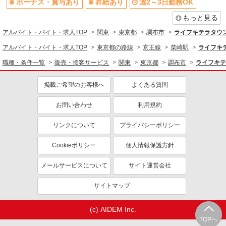
ボーナス・賞与あり
昇給あり
週2～3日勤務OK
もっと見る
アルバイト・バイト・求人TOP
関東
東京都
調布市
ライフキテラタウ
アルバイト・バイト・求人TOP
東京都の路線
京王線
柴崎駅
ライフキ
職種・条件一覧
販売・接客サービス
関東
東京都
調布市
ライフキテ
掲載ご希望のお客様へ
よくある質問
お問い合わせ
利用規約
リンクについて
プライバシーポリシー
Cookieポリシー
個人情報保護方針
メールサービスについて
サイト運営会社
サイトマップ
(c) AIDEM Inc.
TOPへ