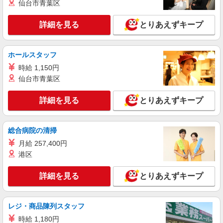
仙台市青葉区
社後各店舗へ配属 ※入社後配属先決定 東京都世田
詳細を見る
キープ
谷区・品川区・大田区・北区・足立区・調布市・
詳細を見る
とりあえずキープ
狛江市・日野市 神奈川県川崎市川崎区・川崎市高
津区・川崎市多摩区・横浜市中区・横浜市神奈川
アルバイト
パート
区・相模原市南区 千葉県松戸市・流山市の各店舗
トップフレッシュマーケット 深大寺店
ホールスタッフ
鮮魚スタッフまたは鮮魚寿司スタッフ
時給 1,150円
時給1,226円 ※経験者優遇 実技試験により時
給考慮いたします。
仙台市青葉区
東京都調布市深大寺東町3-16-1 （トップフレ
ッシュマーケット 深大寺店）
詳細を見る
とりあえずキープ
詳細を見る
キープ
総合病院の清掃
月給 257,400円
アルバイト
トップフレッシュマーケット 深大寺店
港区
スーパー夕方レジスタッフ
詳細を見る
とりあえずキープ
時給1,226円
東京都調布市深大寺東町3-16-1 （トップフレ
ッシュマーケット 深大寺店）
レジ・商品陳列スタッフ
時給 1,180円
詳細を見る
キープ