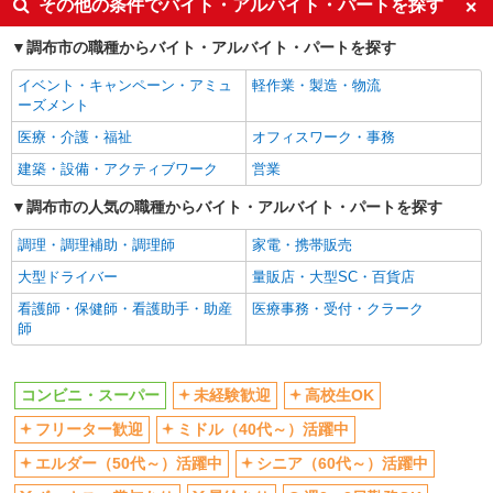
その他の条件でバイト・アルバイト・パートを探す
フリーター歓迎
ミドル（40代～）活躍中
調布市の職種からバイト・アルバイト・パートを探す
エルダー（50代～）活躍中
シニア（60代～）活躍中
イベント・キャンペーン・アミュ
軽作業・製造・物流
ボーナス・賞与あり
昇給あり
ーズメント
週2～3日勤務OK
扶養内勤務OK
医療・介護・福祉
オフィスワーク・事務
交通費支給
建築・設備・アクティブワーク
営業
同じ職種から求人を探す
調布市の人気の職種からバイト・アルバイト・パートを探す
販売・接客サービス
調理・調理補助・調理師
家電・携帯販売
コンビニ・スーパー
大型ドライバー
量販店・大型SC・百貨店
同じ特徴から求人を探す
看護師・保健師・看護助手・助産
医療事務・受付・クラーク
師
未経験歓迎
高校生OK
ミドル（40代～）活躍中
ボーナス・賞与あり
コンビニ・スーパー
未経験歓迎
高校生OK
週2～3日勤務OK
扶養内勤務OK
フリーター歓迎
ミドル（40代～）活躍中
交通費支給
エルダー（50代～）活躍中
シニア（60代～）活躍中