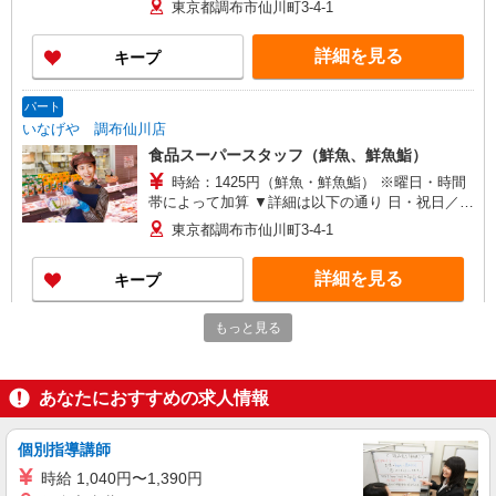
東京都調布市仙川町3-4-1
詳細を見る
キープ
パート
いなげや 調布仙川店
食品スーパースタッフ（鮮魚、鮮魚鮨）
時給：1425円（鮮魚・鮮魚鮨） ※曜日・時間
帯によって加算 ▼詳細は以下の通り 日・祝日／時
給125円増 ★学生以外の長期希望の方はパート対
東京都調布市仙川町3-4-1
象です。 ★職種を限定しての募集のため、勤務時
間・曜日の項目をご確認ください。
詳細を見る
キープ
もっと見る
正社員
株式会社トップ
スーパーマーケットでの店舗業務
あなたにおすすめの求人情報
★中途採用は前職給と経験等を優遇の上、当社
規定に基づき決定します★ （高 卒）月給
224,000円〜 （専修卒）月給224,000円〜 （短大
個別指導講師
【トップフレッシュマーケット深大寺店】 東
卒）月給224,000円〜
京都調布市深大寺東町3-16-1 ※他勤務地あり 【本
時給 1,040円〜1,390円
社】東京都世田谷区松原5-8-16 マツナオビル 入