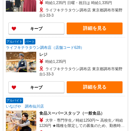
時給1,235円 日曜・祝日は 時給1,335円
ライフキテラタウン調布店 東京都調布市菊野
台1-33-3
詳細を見る
キープ
アルバイト
パート
ライフキテラタウン調布店（店舗コード628）
レジ
時給1,235円
ライフキテラタウン調布店 東京都調布市菊野
台1-33-3
詳細を見る
キープ
アルバイト
いなげや 調布仙川店
食品スーパースタッフ（一般食品）
大学・専門学生／時給1250円〜 高校生／時給
1226円 ★職種を限定しての募集のため、勤務時
間・曜日の項目をご確認ください