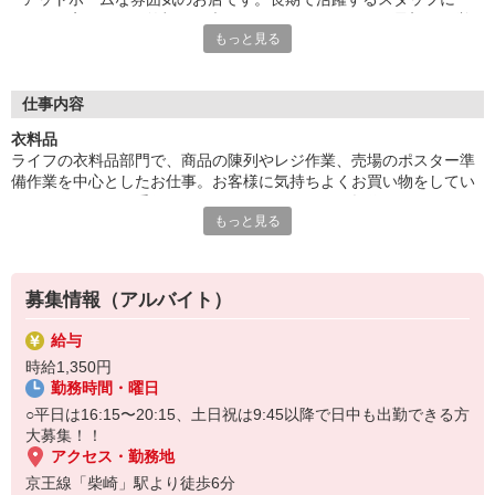
は、お客さまから笑顔でお声がけをいただくことも。最初は、覚
もっと見る
えていただく作業が多く感じるかもしれませんが、難しいお仕事
はありませんので、どなたでも楽しく働くことができます
仕事内容
衣料品
ライフの衣料品部門で、商品の陳列やレジ作業、売場のポスター準
備作業を中心としたお仕事。お客様に気持ちよくお買い物をしてい
ただけるよう、お手伝いをお願いします！レジの操作など、わから
もっと見る
ないことは先輩がサポートしながらお教えいたしますので、未経験
の方もご安心ください。
募集情報（アルバイト）
給与
時給1,350円
勤務時間・曜日
○平日は16:15〜20:15、土日祝は9:45以降で日中も出勤できる方
大募集！！
アクセス・勤務地
京王線「柴崎」駅より徒歩6分