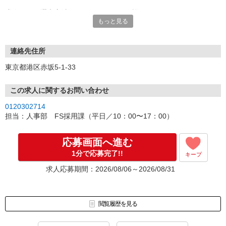
求人により選考方法が異なりますので、詳細につきましては、
もっと見る
ご応募後にお電話かメールにて丁寧にご案内します。
2〜3営業日以内にご連絡差し上げますので、今しばらくお待ちくだ
さい！
※お電話の場合は050-1748-5339よりお掛けいたします。
連絡先住所
東京都港区赤坂5-1-33
＼応募から内定まで平均2週間！／
※今年度実績
この求人に関するお問い合わせ
0120302714
担当：人事部 FS採用課（平日／10：00〜17：00）
応募画面へ進む
1分で応募完了!!
キープ
求人応募期間：2026/08/06～2026/08/31
閲覧履歴を見る