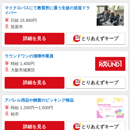
変動 ※経験・能力・前職の給与額は最大限考慮 ※
マイクロバスにて教習所に通う生徒の送迎ドラ
試用・研修期間：3ヶ月（同条件） 給与例 年収
東京都港区南青山3丁目
イバー
440万円・入社2年目／月給32.5万円（手当含む）
＋賞与 年収480万円・入社3年目／月給35万円（手
日給 15,850円
詳細を見る
キープ
当含む）＋賞与 ＜資格手当の一例＞（最大7万
箕面市
円） 電気主任技術者 ・1種、2種（月3万円） ・3
種（月1万5000円） 電気工事士2種（月5000円）
正社員
詳細を見る
とりあえずキープ
建築物環境衛生管理技術者（月7000円） 冷凍機械
東京美装興業株式会社 東京第一支店
責任者3種（月3000円） 消防設備士 など
複合タワーの設備メンテナンススタッフ
ラウンドワンの清掃作業員
月給25万円〜40万円 ※保有資格により変動 ※
経験・能力・前職の給与額は最大限考慮 ※試用・
時給 1,400円
研修期間：3ヶ月（同条件） 給与例 年収380万
東京都港区南青山
大阪市城東区
円・入社2年目／設備管理（30歳）・月給26万円
（手当含む）＋賞与 ＜資格手当の一例＞（最大7
詳細を見る
キープ
万円） 電気主任技術者 ・1種、2種（月3万円） ・
詳細を見る
とりあえずキープ
3種（月1万5000円） 電気工事士2種（月5000円）
建築物環境衛生管理技術者（月7000円） 冷凍機械
正社員
責任者3種（月3000円） 消防設備士 など
アパレル用品や雑貨のピッキング検品
東京美装興業株式会社 東京第一支店
複合タワーの統括責任者（建物管理）
時給 1,200円〜1,500円
柏市
月給35万円〜45万円 ※経験・能力による 年収
例 ・月給35万円の場合 （1年目）年収420万円
（2年目）年収480万円※賞与年2回含む ・月給45
詳細を見る
とりあえずキープ
東京都港区南青山3丁目
万円の場合 （1年目）年収540万円 （2年目）年収