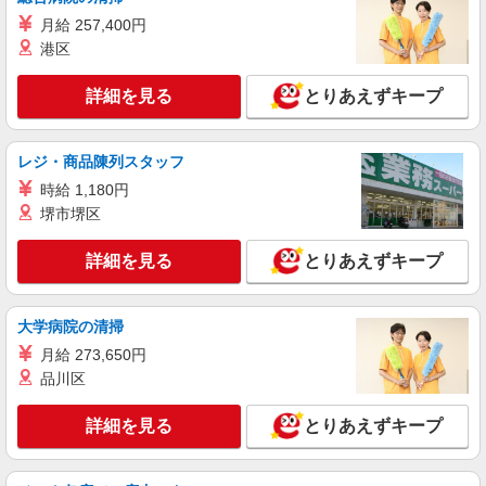
アルバイト
パート
月給 257,400円
株式会社クオリティライフ・コンシェルジュ 1119
港区
ポーター
時給1800円 ※研修期間（最大4日間）は時給
詳細を見る
とりあえずキープ
1230円 ★年末年始手当有
東京都港区三田
レジ・商品陳列スタッフ
詳細を見る
キープ
時給 1,180円
堺市堺区
アルバイト
パート
株式会社クオリティライフ・コンシェルジュ 1047
詳細を見る
とりあえずキープ
マンション管理員兼受付・案内スタッフ
時給1300円 ※研修期間（最大4日間）は時給
大学病院の清掃
1230円
月給 273,650円
東京都港区元麻布
品川区
詳細を見る
キープ
詳細を見る
とりあえずキープ
正社員
東京美装興業株式会社 東京第一支店