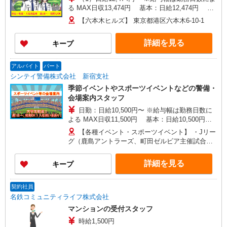
る MAX日収13,474円 基本：日給12,474円 精
勤手当：＋1,000円 ※週4日勤務以上 （2）日給
【六本木ヒルズ】 東京都港区六本木6-10-1
10,500円〜 ※給与幅は勤務日数による MAX日収
11,500円 基本：日給10,500円 精勤手当1,000
詳細を見る
キープ
円/日※週4日勤務以上
アルバイト
パート
シンテイ警備株式会社 新宿支社
季節イベントやスポーツイベントなどの警備・
会場案内スタッフ
日勤：日給10,500円〜 ※給与幅は勤務日数に
よる MAX日収11,500円 基本：日給10,500円の
場合 精勤手当：＋1,000円 ※週4日〜勤務の場
【各種イベント・スポーツイベント】 ・Jリー
合 【各種手当】 ・精勤手当：1,000円/日 ※週4
グ（鹿島アントラーズ、町田ゼルビア主催試合）
回以上勤務の場合 ・研修手当：3日間30,000円 ・
・平日／川崎競馬、大井競馬 ・春季／お花見警備
入社祝金：合計5万円 【給与は週払いor月払い、
・夏季／花火大会の雑踏警備・交通警備など ・通
詳細を見る
キープ
選べます】 ★週払い（毎週水曜） ※勤務日数によ
年／六本木ヒルズ・東京ビッグサイト催事警備 ★
って規定あり ★月払い（毎月25日） 給料前払い
今後も随時、様々なイベント案件が追加されます
サービスの利用も可能！ 働いた分だけ事前にお給
★ 【登録は新宿】 JR、小田急、京王、東京メト
契約社員
料を受け取ることもできます！（規定あり）
ロ丸ノ内線、 都営地下鉄副都心線など新宿駅西口
名鉄コミュニティライフ株式会社
から徒歩5分の 好立地の新宿支社です！
マンションの受付スタッフ
時給1,500円