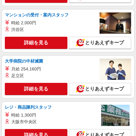
620万円※賞与年2回含む
詳細を見る
キープ
マンションの受付・案内スタッフ
時給 2,000円
アルバイト
パート
渋谷区
大和ライフネクスト株式会社 SYUTOKEN0006
マンション代行管理員
詳細を見る
とりあえずキープ
17
東京都港区
大学病院の中材滅菌
詳細を見る
キープ
月給 254,160円
足立区
嘱託
大和ライフネクスト株式会社 E-KO1078
詳細を見る
とりあえずキープ
通勤管理員
126
レジ・商品陳列スタッフ
東京都港区
時給 1,300円
大阪市中央区
詳細を見る
キープ
詳細を見る
とりあえずキープ