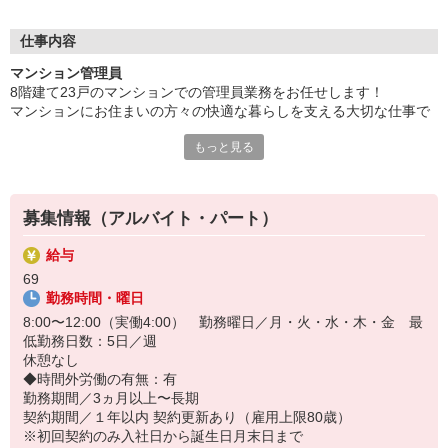
マンションの共用部の清掃や見回り、
簡単な窓口対応や事務作業が中心です。
仕事内容
未経験からスタートした先輩も多数活躍中。
マンション管理員
生活リズムに合わせた働き方が選べます。
8階建て23戸のマンションでの管理員業務をお任せします！
通勤しやすい勤務地をご案内。
マンションにお住まいの方々の快適な暮らしを支える大切な仕事で
す。
「ちょっと働いてみたい」から始められます。
もっと見る
新しい一歩を踏み出してみませんか。
具体的には
・受付業務（来訪者の応対、お住まいのお客様からのお問い合わ
せ・ご相談など）
募集情報（アルバイト・パート）
・共用部分の清掃（エントランス・エレベーター内・廊下・階段・
ゴミ置場など）
給与
・館内や敷地内の点検、巡回
69
・管理組合運営補助（理事会や総会の出席、事前準備など）
勤務時間・曜日
・事務業務
8:00〜12:00（実働4:00） 勤務曜日／月・火・水・木・金 最
低勤務日数：5日／週
休憩なし
◆時間外労働の有無：有
勤務期間／3ヵ月以上〜長期
契約期間／１年以内 契約更新あり（雇用上限80歳）
※初回契約のみ入社日から誕生日月末日まで