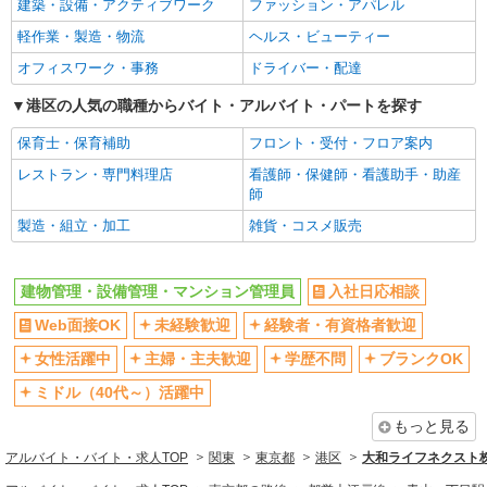
建築・設備・アクティブワーク
ファッション・アパレル
学歴不問
ブランクOK
軽作業・製造・物流
ヘルス・ビューティー
ミドル（40代～）活躍中
エルダー（50代～）活躍中
オフィスワーク・事務
ドライバー・配達
シニア（60代～）活躍中
平日のみ勤務OK
禁煙・分煙
港区の人気の職種からバイト・アルバイト・パートを探す
駅直結・駅チカ
上場企業・上場企業のグループ会
残業ほぼなし
保育士・保育補助
フロント・受付・フロア案内
社
レストラン・専門料理店
看護師・保健師・看護助手・助産
転勤なし
交通費支給
師
社会保険あり
社割・特典あり
製造・組立・加工
雑貨・コスメ販売
制服貸与
研修制度あり
同じ職種から求人を探す
建物管理・設備管理・マンション管理員
入社日応相談
Web面接OK
未経験歓迎
経験者・有資格者歓迎
清掃・警備・ビルメンテナンス・設備管理
建物管理・設備管理・マンション管理員
女性活躍中
主婦・主夫歓迎
学歴不問
ブランクOK
ミドル（40代～）活躍中
同じ特徴から求人を探す
もっと見る
未経験歓迎
ミドル（40代～）活躍中
アルバイト・バイト・求人TOP
関東
東京都
港区
大和ライフネクスト株
上場企業・上場企業のグループ会
交通費支給
社