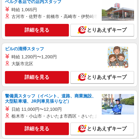
ベルク各店での店内スタッフ
大学の設備メンテナンススタッフ
時給 1,065円
月給250,000円〜400,000円 ※保有資格により
古河市・佐野市・前橋市・高崎市・伊勢崎市・太田市・館林市・
変動 ※経験・能力・前職の給与額は最大限考慮 ※
試用・研修期間：3ヶ月（同条件） 給与例 年収
東京都港区三田
380万円・入社2年目／設備管理（30歳）・月給26
詳細を見る
とりあえずキープ
万円（手当含む）＋賞与 ＜資格手当の一例＞（最
詳細を見る
キープ
大7万円） 電気主任技術者 ・1種、2種（月3万
円） ・3種（月1万5000円） 電気工事士2種（月
ビルの清掃スタッフ
5000円） 建築物環境衛生管理技術者（月7000円）
正社員
冷凍機械責任者3種（月3000円） 消防設備士 な
時給 1,200円〜1,200円
東京美装興業株式会社 東京第一支店
ど
大阪市北区
オフィスビルの設備保守・点検スタッフ
月給250,000円〜400,000円 ※保有資格により
詳細を見る
とりあえずキープ
変動 ※経験・能力・前職の給与額は最大限考慮 ※
試用・研修期間：3ヶ月（同条件） 給与例 年収
東京都港区六本木
380万円・入社2年目／設備管理（30歳）・月給26
警備員スタッフ（イベント、道路、商業施設、
万円（手当含む）＋賞与 ＜資格手当の一例＞（最
詳細を見る
大型駐車場、JR列車見張りなど）
キープ
大7万円） 電気主任技術者 ・1種、2種（月3万
円） ・3種（月1万5000円） 電気工事士2種（月
日給 11,000円〜12,100円
5000円） 建築物環境衛生管理技術者（月7000円）
正社員
栃木市・小山市・さいたま市西区・さいたま市岩槻区・久喜市・
冷凍機械責任者3種（月3000円） 消防設備士 な
東京美装興業株式会社 東京第一支店
ど
詳細を見る
とりあえずキープ
複合タワーの設備点検スタッフ
月給320,000円〜400,000円 ※保有資格により