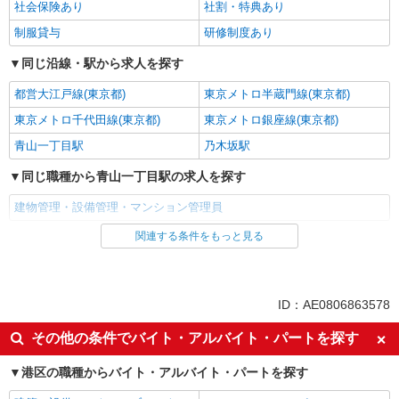
社会保険あり
社割・特典あり
制服貸与
研修制度あり
同じ沿線・駅から求人を探す
都営大江戸線(東京都)
東京メトロ半蔵門線(東京都)
東京メトロ千代田線(東京都)
東京メトロ銀座線(東京都)
青山一丁目駅
乃木坂駅
同じ職種から青山一丁目駅の求人を探す
建物管理・設備管理・マンション管理員
関連する条件をもっと見る
同じ雇用形態から青山一丁目駅の求人を探す
アルバイト
パート
同じ特徴から青山一丁目駅の求人を探す
ID：AE0806863578
入社日応相談
Web面接OK
その他の条件でバイト・アルバイト・パートを探す
未経験歓迎
経験者・有資格者歓迎
港区の職種からバイト・アルバイト・パートを探す
女性活躍中
主婦・主夫歓迎