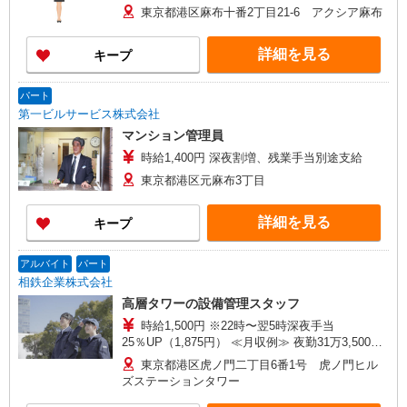
東京都港区麻布十番2丁目21-6 アクシア麻布
詳細を見る
キープ
パート
第一ビルサービス株式会社
マンション管理員
時給1,400円 深夜割増、残業手当別途支給
東京都港区元麻布3丁目
詳細を見る
キープ
アルバイト
パート
相鉄企業株式会社
高層タワーの設備管理スタッフ
時給1,500円 ※22時〜翌5時深夜手当
25％UP（1,875円） ≪月収例≫ 夜勤31万3,500
円 【（1,500円 × 2h +1,875円 × 6h） × 22日】
東京都港区虎ノ門二丁目6番1号 虎ノ門ヒル
ズステーションタワー