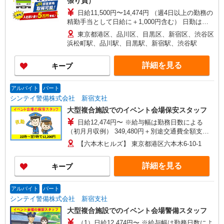
張り員）
丁目 ・千代田区麹町1丁目 ・千代田区一番町 港区
日給11,500円〜14,474円 （週4日以上の勤務の
周辺エリア ・港区三田1丁目 ・港区芝浦3丁目 ・
精勤手当として日給に＋1,000円含む） 日勤は
港区赤坂8丁目 文京区（飯田橋）周辺エリア ・文
MAX日収1万2,500円 基本：日給10,500円 週4日以
京区後楽2丁目 台東区周辺エリア ・台東区北上野
東京都港区、品川区、目黒区、新宿区、渋谷区
上勤務で＋1,000円 列車見張員資格取得で＋1,000
1丁目 品川区周辺エリア ・品川区西品川1丁目 中
浜松町駅、品川駅、目黒駅、新宿駅、渋谷駅
円 （列車見張員従事週4日未満は－500円） 夜勤
央区周辺エリア ・中央区日本橋2丁目 ※すべて駅
はMAX日収1万4,474円 基本：日給12,474円 週4日
から徒歩圏内です！ ※現場状況により、配属現場
詳細を見る
キープ
以上勤務で＋1,000円 列車見張員資格取得で＋
が上記と異なる場合がございます。
1,000円 （列車見張員従事週4日未満は－500円）
入社祝い金5万円支給 研修終了後 15回勤務で2万
アルバイト
パート
円 30回勤務で3万円 合計5万円GET 初任研修と合
シンテイ警備株式会社 新宿支社
わせて8万円
大型複合施設でのイベント会場保安スタッフ
日給12,474円〜 ※給与幅は勤務日数による
（初月月収例） 349,480円＋別途交通費全額支給
※日勤20日の場合。研修手当（3日間で3万円）、
【六本木ヒルズ】 東京都港区六本木6-10-1
入社祝金5万円含む 【各種手当】 ・精勤手当：
1,000円/日 ※週4回以上勤務の場合 ・研修手当：
詳細を見る
キープ
3日間30,000円 ・入社祝金：合計5万円 【給与は
週払いor月払い、選べます】 ★週払い（毎週水
曜） ※勤務日数によって規定あり ★月払い（毎月
アルバイト
パート
25日） 給料前払いシステムの利用も可能！
シンテイ警備株式会社 新宿支社
大型複合施設でのイベント会場警備スタッフ
（1）日給12,474円〜 ※給与幅は勤務日数によ