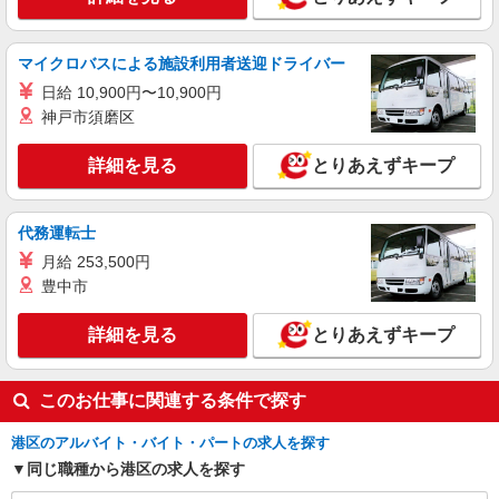
正社員
大和ライフネクスト株式会社 SYUTOKEN8268
マンション管理員
マイクロバスによる施設利用者送迎ドライバー
80
日給 10,900円〜10,900円
東京都港区
神戸市須磨区
詳細を見る
キープ
詳細を見る
とりあえずキープ
代務運転士
月給 253,500円
豊中市
詳細を見る
とりあえずキープ
このお仕事に関連する条件で探す
港区のアルバイト・バイト・パートの求人を探す
同じ職種から港区の求人を探す