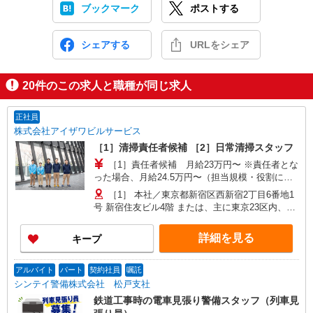
ブックマーク
ポストする
シェアする
URLをシェア
20
件のこの求人と職種が同じ求人
正社員
株式会社アイザワビルサービス
［1］清掃責任者候補 ［2］日常清掃スタッフ
［1］責任者候補 月給23万円〜 ※責任者とな
った場合、月給24.5万円〜（担当規模・役割によ
り段階的に昇給 月収例26.1万円（入社2年/基本給
［1］ 本社／東京都新宿区西新宿2丁目6番地1
23万円＋資格手当5,000円＋残業手当2.6万円※月
号 新宿住友ビル4階 または、主に東京23区内、関
20時間） 年収例360.2万円（上記月収例26.1万円
東圏にある住友不動産所有の各オフィスビル、マ
＋賞与年2回） ［2］日常清掃 月給22万円〜 月
ンション 各現場へは直行直帰OK！※転居を伴う
詳細を見る
キープ
収例24.6万円（入社1年/未経験/基本給22万円＋残
転勤はありません。 ［2］東京都内各地にあり！
業手当2.6万円※月20時間） 年収例339.2万円（上
新宿区周辺エリア ・新宿区西新宿2丁目 ・新宿区
記月収例24.6万円＋賞与年2回） ※残業代はしっ
西新宿8丁目 ・新宿区大久保3丁目 ・新宿区西新
アルバイト
パート
契約社員
嘱託
かり支給いたします
宿6丁目 千代田区周辺エリア ・千代田区外神田3
シンテイ警備株式会社 松戸支社
丁目 ・千代田区神田駿河台2丁目 ・千代田区西神
鉄道工事時の電車見張り警備スタッフ（列車見
田3丁目 ・千代田区二番町4丁目 ・千代田区麹町5