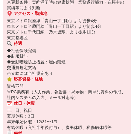
※更新条件：契約満了時の健康状態・業務遂行能力・在籍中の
実績等により判断
アクセス・勤務地
東京メトロ銀座線「青山一丁目駅」より徒歩4分
東京メトロ半蔵門線「青山一丁目駅」より徒歩4分
東京メトロ千代田線「乃木坂駅」より徒歩10分
東京都港区
待遇
◆社会保険完備
◆制服貸与
◆受動喫煙防止措置：屋内禁煙
交通費規定支給
※支給には当社規定あり
応募資格・経験
資格不問
※PC業務有（入力作業、報告書・掲示物・簡単な資料の作成、
社内システムの入力、メール対応等）
休日・休暇
土、日、祝日
夏期休暇：3日
年末年始休暇：12/31〜1/3
有給休暇（入社半年後付与）、慶弔休暇、私傷病休暇等
備考