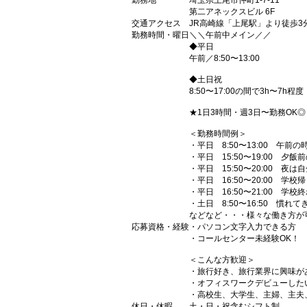
勤務地
埼玉県上尾市仲町1-7-11
第二アネックスビル 6F
交通アクセス
JR高崎線「上尾駅」より徒歩3
勤務時間・曜日
＼＼午前中メイン／／
◆平日
午前／8:50〜13:00
◆土日祝
8:50〜17:00の間で3h〜7h程度
★1日3時間・週3日〜勤務OK◎
＜勤務時間例＞
・平日 8:50〜13:00 午前
・平日 15:50〜19:00 夕
・平日 15:50〜20:00 夜
・平日 16:50〜20:00 学
・平日 16:50〜21:00 学
・土日 8:50〜16:50 慣れ
などなど・・・様々な働き方が
応募資格・経験
・パソコン文字入力できる方
・コールセンター未経験OK！
＜こんな方歓迎＞
・旅行好き、旅行業界に興味が
・オフィスワークデビューした
・高校生、大学生、主婦、主夫
休日・休暇
土・日・祝含むシフト制