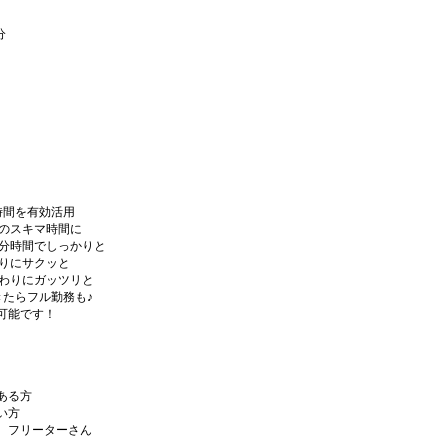
分
の時間を有効活用
飯前のスキマ時間に
は自分時間でしっかりと
校帰りにサクッと
校終わりにガッツリと
てきたらフル勤務も♪
可能です！
ある方
い方
、フリーターさん