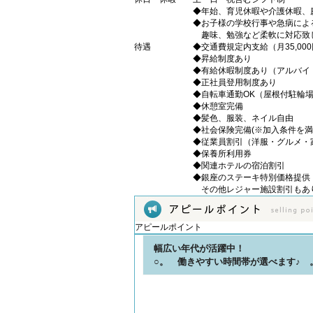
◆年始、育児休暇や介護休暇、
◆お子様の学校行事や急病によ
趣味、勉強など柔軟に対応致
待遇
◆交通費規定内支給（月35,00
◆昇給制度あり
◆有給休暇制度あり（アルバイ
◆正社員登用制度あり
◆自転車通勤OK（屋根付駐輪
◆休憩室完備
◆髪色、服装、ネイル自由
◆社会保険完備(※加入条件を満
◆従業員割引（洋服・グルメ・
◆保養所利用券
◆関連ホテルの宿泊割引
◆銀座のステーキ特別価格提供
その他レジャー施設割引もあ
アピールポイント
幅広い年代が活躍中！
○。 働きやすい時間帯が選べます♪ 