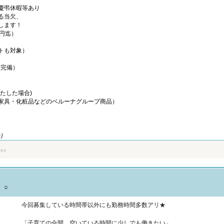
慶弔休暇等あり
る当欠、
します！
0円迄）
トも対象）
場完備）
たした場合)
家具・化粧品などのベルーナグループ商品）
り
。○
今回募集している時間帯以外にも勤務時間多数アリ★
「子育ての合間、空いている時間に少しでも働きたい」