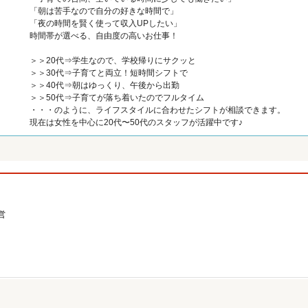
「朝は苦手なので自分の好きな時間で」
「夜の時間を賢く使って収入UPしたい」
時間帯が選べる、自由度の高いお仕事！
＞＞20代⇒学生なので、学校帰りにサクッと
＞＞30代⇒子育てと両立！短時間シフトで
＞＞40代⇒朝はゆっくり、午後から出勤
＞＞50代⇒子育てが落ち着いたのでフルタイム
・・・のように、ライフスタイルに合わせたシフトが相談できます。
現在は女性を中心に20代〜50代のスタッフが活躍中です♪
営