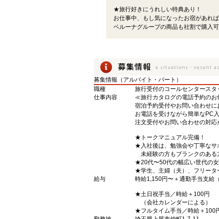
★旅行好きにうれしい特典あり！
お仕事中、もし気になったお宿があれば
ベルーナグループの商品も社割で購入可
募集情報（アルバイト・パート）
職種
旅行受付のコールセンタースタ
仕事内容
≪旅行カタログの電話予約のお
宿泊予約受付やお問い合わせに
お電話を受けながら簡単なPC
注文受付やお問い合わせの対応
★トークマニュアル完備！
★入社後は、勉強会や丁寧なサ
未経験の方もブランクのある
★20代〜50代の幅広い世代の
★学生、主婦（夫）、フリータ
給与
時給1,150円〜＋通勤手当支給（上
★土日祝手当／時給＋100円
（会社カレンダーによる）
★フルタイム手当／時給＋100