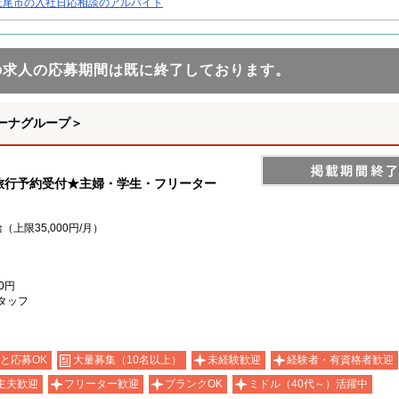
上尾市の入社日応相談のアルバイト
の求人の応募期間は既に終了しております。
ーナグループ＞
！旅行予約受付★主婦・学生・フリーター
（上限35,000円/月）
0円
タッフ
と応募OK
大量募集（10名以上）
未経験歓迎
経験者・有資格者歓迎
主夫歓迎
フリーター歓迎
ブランクOK
ミドル（40代～）活躍中