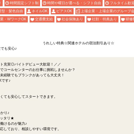
り
時間固定シフト制
時間や曜日が選べる・シフト自由
フルタイム歓
髪型・髪色自由
ネイルOK
ピアスOK
上場企業・上場企業のグループ
業・WワークOK
交通費支給
社会保険あり
社割・特典あり
研修
うれしい特典☆関連ホテルの宿泊割引あり☆
でも安心♪
ト充実◎バイトデビュー大歓迎！／／
でコールセンターのお仕事に挑戦しませんか？
未経験でもブランクがあっても大丈夫！
Kです♪
くても安心してスタートできます。
かり♪
ッタリ★
働けるのが魅力♪
応しており、相談しやすい環境です。