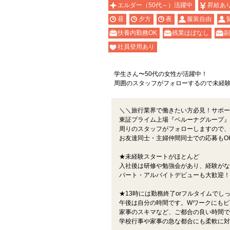
エルダー（50代～）活躍中
昇給あ
昼
夕方
夜
服装自由
扶養内勤務OK
残業ほぼなし
副
社員登用あり
学生さん〜50代の女性が活躍中！
周囲のスタッフがフォローするので未経験
＼＼旅行業界で働きたい方必見！サポー
東証プライム上場『ベルーナグループ』
周りのスタッフがフォローしますので、
お友達同士・主婦仲間同士での応募もO
★未経験スタートがほとんど
入社後は研修や勉強会があり、経験がな
パート・アルバイトデビューも大歓迎！
★13時には勤務終了orフルタイムでしっ
午後は自分の時間です。Wワークにもピ
家事のスキマなど、ご都合の良い時間で
学校行事や家事の急な都合にも柔軟に対