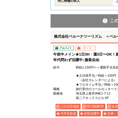
同じ特徴の求人
こ
株式会社ベルーナツーリズム ＜ベル
アルバイト
パート
午前中メイン★1日3H・週3日〜OK
年代問わず活躍中♪服装自由
給与
時給1,150円〜＋通勤手当支給
★土日祝手当／時給＋100円
（会社カレンダーによる）
★フルタイム手当／時給＋10
職種
旅行受付のコールセンタース
勤務地
埼玉県上尾市仲町1-7-11
第二アネックスビル 6F
入社日応相談
即日勤務OK
友達
大学生歓迎
女性活躍中
主婦・