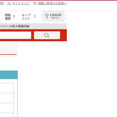
質問
サイトマップ
掲載ご希望のお客様へ
閲覧
キープ
0
0
履歴
リスト
ログイン
ループ＞の求人情報詳細