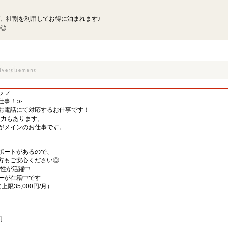
、社割を利用してお得に泊まれます♪
◎
ッフ
仕事！≫
お電話にて対応するお仕事です！
入力もあります。
がメインのお仕事です。
ポートがあるので、
方もご安心ください◎
女性が活躍中
ーが在籍中です
限35,000円/月）
円