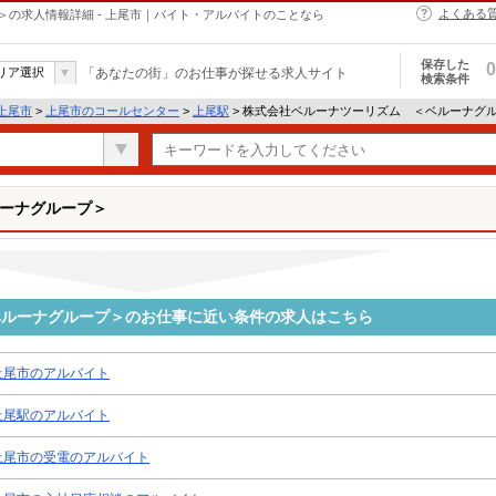
よくある
の求人情報詳細 - 上尾市｜バイト・アルバイトのことなら
保存した
0
リア選択
「あなたの街」のお仕事が探せる求人サイト
検索条件
上尾市
>
上尾市のコールセンター
>
上尾駅
> 株式会社ベルーナツーリズム ＜ベルーナグ
ーナグループ＞
ベルーナグループ＞のお仕事に近い条件の求人はこちら
上尾市のアルバイト
上尾駅のアルバイト
上尾市の受電のアルバイト