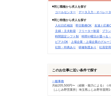
同じ職種から求人を探す
コールセンター
データ入力・オペレー
同じ特徴から求人を探す
入社日応相談
即日勤務OK
友達と応募O
主婦・主夫歓迎
フリーター歓迎
ブラン
時間固定シフト制
時間や曜日が選べる
ピアスOK
上場企業・上場企業のグルー
社割・特典あり
研修制度あり
社員登用
このお仕事に近い条件で探す
一般事務
月給205,500円〜 （経験・能力による）
［ふじみ野営業所］埼玉県ふじみ野市苗間1-6-