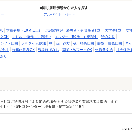
同じ雇用形態から求人を探す
ター
アルバイト
パート
K
大量募集（10名以上）
未経験歓迎
経験者・有資格者歓迎
大学生歓迎
女
クOK
ミドル（40代～）活躍中
エルダー（50代～）活躍中
昇給あり
・シフト自由
フルタイム歓迎
朝
昼
夕方
夜
服装自由
髪型・髪色自由
ネイ
プ会社
扶養内勤務OK
残業ほぼなし
副業・WワークOK
交通費支給
社会保険
あり
 ☆6ヶ月毎に給与検討により加給の場合あり ☆経験者や有資格者は優遇します
10 ［上尾ECOセンター］埼玉県上尾市領家1119-1
(AE0