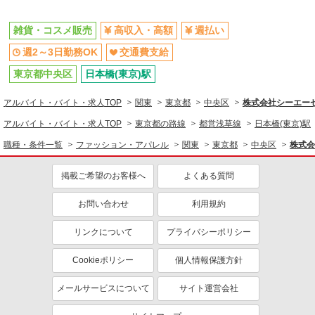
雑貨・コスメ販売
高収入・高額
週払い
週2～3日勤務OK
交通費支給
東京都中央区
日本橋(東京)駅
アルバイト・バイト・求人TOP
関東
東京都
中央区
株式会社シーエーセー
アルバイト・バイト・求人TOP
東京都の路線
都営浅草線
日本橋(東京)駅
職種・条件一覧
ファッション・アパレル
関東
東京都
中央区
株式会
掲載ご希望のお客様へ
よくある質問
お問い合わせ
利用規約
リンクについて
プライバシーポリシー
Cookieポリシー
個人情報保護方針
メールサービスについて
サイト運営会社