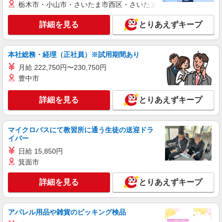
派遣社員
栃木市・小山市・さいたま市西区・さいたま市岩槻区・久喜市・
株式会社シーエーセールススタッフ/tkYU42116b
詳細を見る
とりあえずキープ
雑貨販売
時給1550円〜1650円 〈月給例〉時給1,600円
×7.5h×21日＝252,000円 ＊残業代は1分単位で支
本社総務・経理（正社員）※試用期間あり
給します。＊経験等により異なります。
〒104-0061 東京都中央区 銀座5丁目5-13
月給 222,750円〜230,750円
豊中市
詳細を見る
キープ
詳細を見る
とりあえずキープ
派遣社員
株式会社シーエーセールススタッフ/tkYH37482a
雑貨販売
マイクロバスにて教習所に通う生徒の送迎ドラ
時給1500円〜1550円 ■月給例【23万円〜26万
イバー
円】 ■22日間勤務の場合＝247,500円（内訳：時
日給 15,850円
給1500円×実働7時間30分×22日） ＋残業代
ギンザシックス
箕面市
（1.25倍：1分単位で支給） ※時給は経験により
変動します。
詳細を見る
キープ
詳細を見る
とりあえずキープ
派遣社員
アパレル用品や雑貨のピッキング検品
株式会社シーエーセールススタッフ/tkOR38747a