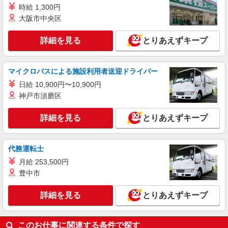
時給1450円〜1550円 （給与例）時給1,450円
時給 1,300円
×5時間×10日＝72,500円 ※経験によって異なり
大阪市中央区
ます
東京都中央区日本橋2丁目5－1 高島屋S.C.新館
地下1階
詳細を見る
とりあえずキープ
詳細を見る
キープ
マイクロバスによる施設利用者送迎ドライバー
派遣社員
日給 10,900円〜10,900円
株式会社シーエーセールススタッフ/tkRD41747a
神戸市須磨区
雑貨販売
時給1500円 月給例：時給1,500円の場合
詳細を見る
とりあえずキープ
1,500円×8時間×21日＝252,000円 ※時給はご経
験により異なります
〒104-0061 東京都中央区銀座3丁目6-1
代務運転士
詳細を見る
キープ
月給 253,500円
豊中市
派遣社員
株式会社シーエーセールススタッフ/tkYH32239a
詳細を見る
とりあえずキープ
雑貨販売
時給1500円〜1600円 ■月給例【24万円〜27万
円】 ■22日間勤務の場合＝264,000円（内訳：時
このお仕事に関連する条件で探す