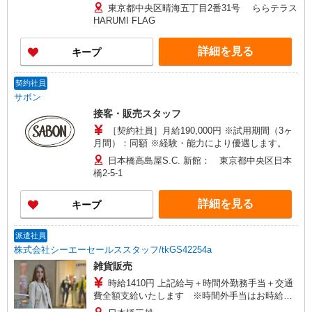
日祝：時給1,420円 平日7:00から9:00まで1520
東京都中央区晴海五丁目2番31号 ららテラス
円 土日祝7:00から9:00まで1570円 ※時給制／月
HARUMI FLAG
払い（末締め→翌月15日払い）
詳細を見る
キープ
契約社員
サボン
接客・販売スタッフ
［契約社員］月給190,000円 ※試用期間（3ヶ
月間）：同額 ※経験・能力により優遇します。
日本橋高島屋S.C. 新館： 東京都中央区日本
橋2-5-1
詳細を見る
キープ
派遣社員
株式会社シーエーセールススタッフ/tkGS42254a
雑貨販売
時給1410円 上記給与＋時間外勤務手当＋交通
費全額支給いたします ※時間外手当はお時給の
1.25倍です！