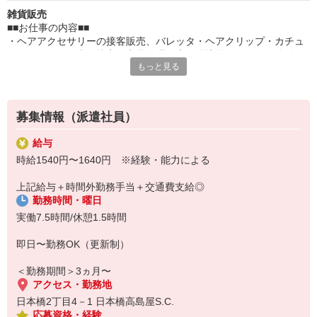
雑貨販売
■■お仕事の内容■■
・ヘアアクセサリーの接客販売、バレッタ・ヘアクリップ・カチュ
ーシャなどの販売・接客、商品管理、店舗環境整備及びその他付随
もっと見る
業務
■■注目ポイント■■
□『アレクサンドル・ドゥ・パリ』で販売
□週3日〜勤務OK
募集情報（派遣社員）
□百貨店での販売経験がある方歓迎
□日払い・週払いOK
給与
□来社不要で登録OK！
時給1540円〜1640円 ※経験・能力による
・・・・・・・・・・・・・・・・・・・・・
【ブランド紹介」：ALEXANDREDEPARIS／アレクサンドル・ド
上記給与＋時間外勤務手当＋交通費支給◎
ゥ・パリ】
勤務時間・曜日
ALEXANDREDEPARISは、フランス発の高級ヘアアクセサリーブラ
ンドです。
実働7.5時間/休憩1.5時間
職人によるハンドメイドにこだわり、上質な素材と洗練されたデザ
インを特徴としています。
即日〜勤務OK（更新制）
エレガントでタイムレスなスタイルを提案し、バレッタやカチュー
シャなどのヘアアクセサリーを中心に、世界中の女性から支持され
＜勤務期間＞3ヵ月〜
ています。
アクセス・勤務地
日本橋2丁目4－1 日本橋高島屋S.C.
応募資格・経験