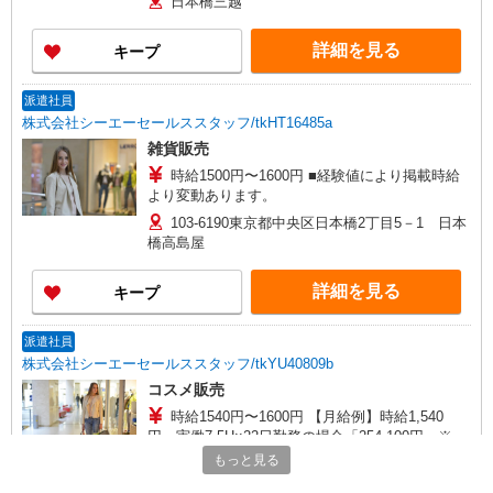
日本橋三越
詳細を見る
キープ
派遣社員
株式会社シーエーセールススタッフ/tkHT16485a
雑貨販売
時給1500円〜1600円 ■経験値により掲載時給
より変動あります。
103-6190東京都中央区日本橋2丁目5－1 日本
橋高島屋
詳細を見る
キープ
派遣社員
株式会社シーエーセールススタッフ/tkYU40809b
コスメ販売
時給1540円〜1600円 【月給例】時給1,540
円 実働7.5H×22日勤務の場合「254,100円」※月
収例は一例です。ご経験により異なります。
もっと見る
〒104-0061 東京都中央区銀座6丁目8－17 1F