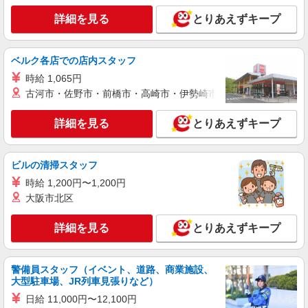
詳細を見る
とりあえずキープ
派遣社員
株式会社シーエーセールススタッフ/tkYH28978a
雑貨販売
ベルク各店での店内スタッフ
時給1500円〜1550円 ■月給例【23万円〜26万
時給 1,065円
円】 ■22日間勤務の場合＝247,500円（内訳：時
古河市・佐野市・前橋市・高崎市・伊勢崎市・太田市・館林市・
給1500円×実働7時間30分×22日） ＋残業代
日本橋高島屋
（1.25倍：1分単位で支給） ※時給は経験により
変動します。
詳細を見る
とりあえずキープ
詳細を見る
キープ
派遣社員
ビルの清掃スタッフ
株式会社シーエーセールススタッフ/tkRD39323a
時給 1,200円〜1,200円
コスメ販売
大阪市北区
時給1500円〜1600円 月給例：時給1,500円の
場合【23万円〜】1,500円×7.5時間×21日＝
詳細を見る
とりあえずキープ
236,000円 ※時給はご経験により異なります。ご
〒104-0061 東京都中央区銀座4丁目6－16 三
相談ください
越銀座店 本館B1
警備員スタッフ（イベント、道路、商業施設、
大型駐車場、JR列車見張りなど）
詳細を見る
キープ
日給 11,000円〜12,100円