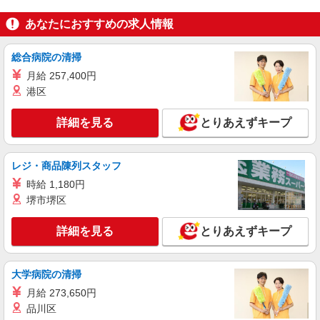
詳細を見る
キープ
あなたにおすすめの求人情報
派遣社員
総合病院の清掃
株式会社シーエーセールススタッフ/tkNY42151b
月給 257,400円
雑貨販売
港区
時給1470円 【月給例】時給1,470円×実働
7.5H×20日勤務の場合「220,500円」※月収例は一
例です。
詳細を見る
とりあえずキープ
日本橋三越本店 本館6階
詳細を見る
キープ
レジ・商品陳列スタッフ
時給 1,180円
派遣社員
堺市堺区
株式会社シーエーセールススタッフ/tkYU37480a
雑貨販売
詳細を見る
とりあえずキープ
時給1500円〜1540円 【月給例】時給1500円
実働7.5H×21日勤務の場合「236,250円」※月収例
は一例です。ご経験により異なります。
〒103-8265 東京都中央区日本橋2丁目4-1 日
大学病院の清掃
本橋高島屋2F
月給 273,650円
品川区
詳細を見る
キープ