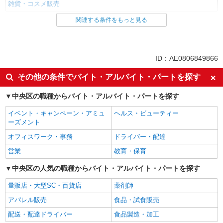
雑貨・コスメ販売
関連する条件をもっと見る
同じ雇用形態から日本橋(東京)駅の求人を探す
派遣社員
同じ特徴から日本橋(東京)駅の求人を探す
ID：AE0806849866
高収入・高額
週払い
その他の条件でバイト・アルバイト・パートを探す
週2～3日勤務OK
交通費支給
中央区の職種からバイト・アルバイト・パートを探す
同じ職種から求人を探す
イベント・キャンペーン・アミュ
ヘルス・ビューティー
ファッション・アパレル
ーズメント
雑貨・コスメ販売
オフィスワーク・事務
ドライバー・配達
営業
教育・保育
同じ特徴から求人を探す
中央区の人気の職種からバイト・アルバイト・パートを探す
週2～3日勤務OK
交通費支給
量販店・大型SC・百貨店
薬剤師
アパレル販売
食品・試食販売
配送・配達ドライバー
食品製造・加工