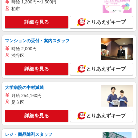
雑貨販売
時給 1,200円〜1,500円
柏市
時給1600円 【時給】1,600円【月収例】1,500
円×7時間30分×22日＝264,000円＋残業代（1分単
位）※時給設定は経験、シフト希望により異なり
詳細を見る
とりあえずキープ
東京都中央区銀座5丁目7－6
ます。
詳細を見る
キープ
マンションの受付・案内スタッフ
時給 2,000円
派遣社員
渋谷区
株式会社シーエーセールススタッフ/tkOR40940a
雑貨販売
詳細を見る
とりあえずキープ
時給1600円 【時給】1,600円【月収例】1,500
円×7時間30分×22日＝264,000円＋残業代（1分単
位）※時給設定は経験、シフト希望により異なり
東京都中央区日本橋室町1丁目4－1 日本橋三
大学病院の中材滅菌
ます。
越本店1F
月給 254,160円
足立区
詳細を見る
キープ
詳細を見る
とりあえずキープ
派遣社員
株式会社シーエーセールススタッフ/tkSA38855d
コスメ販売
レジ・商品陳列スタッフ