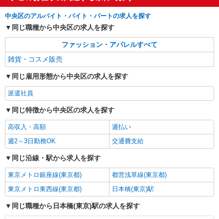
給1600円×実働7時間30分×22日） ＋残業代
【松屋銀座】
（1.25倍：1分単位で支給） ※時給は経験により
中央区のアルバイト・バイト・パートの求人を探す
変動します。
同じ職種から中央区の求人を探す
詳細を見る
キープ
ファッション・アパレルすべて
雑貨・コスメ販売
同じ雇用形態から中央区の求人を探す
派遣社員
同じ特徴から中央区の求人を探す
高収入・高額
週払い
週2～3日勤務OK
交通費支給
同じ沿線・駅から求人を探す
東京メトロ銀座線(東京都)
都営浅草線(東京都)
東京メトロ東西線(東京都)
日本橋(東京)駅
同じ職種から日本橋(東京)駅の求人を探す