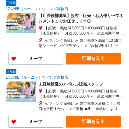
途支給）※試用期間明けから支給／特別手当 ※手
正社員
当の種類はエリアにより異なります。詳細は面接
LOUNIE（ルーニィ）ウィング高輪店
時にお尋ねください。
【店長候補募集】接客・販売・お店作り〜マネ
ジメントまでお任せします◎
未経験：月給243,800円〜400,000円 経験者
（店長候補）：月給300,000円〜 ※試用期間中は
270,000円〜 ★固定残業手当：30,800円（月給に
≪ウィング高輪店≫ 東京都港区高輪4-10-18京
含む） ※経験・能力考慮 ※固定残業時間は1ヶ月
急ショッピングプラザウィング高輪WEST-1 2F
あたり20時間、超過時は追加で残業手当支給 ※月
3万円まで交通費支給 ※試用期間（2〜3ヶ月）も
詳細を見る
キープ
同条件 【手当】固定残業手当／資格手当／店舗職
制手当／住宅手当（実家外かつ賃貸の場合のみ別
途支給）※試用期間明けから支給／特別手当 ※手
正社員
当の種類はエリアにより異なります。詳細は面接
LOUNIE（ルーニィ）ウィング新橋店
時にお尋ねください。
未経験歓迎のアパレル販売スタッフ
未経験：月給243,800円〜400,000円 経験者
（店長候補）：月給300,000円〜 ※試用期間中は
270,000円〜 ★固定残業手当：30,800円（月給に
≪ウィング新橋店≫ 東京都港区新橋２丁目東
含む） ※経験・能力考慮 ※固定残業時間は1ヶ月
口地下街１号ウィング新橋 ■JR「新橋駅」より直
あたり20時間、超過時は追加で残業手当支給 ※月
結 地下鉄都営浅草線・東京メトロ「新橋駅」よ
3万円まで交通費支給 ※試用期間（2〜3ヶ月）も
り徒歩2分
詳細を見る
キープ
同条件 【手当】固定残業手当／資格手当／店舗職
制手当／住宅手当（実家外かつ賃貸の場合のみ別