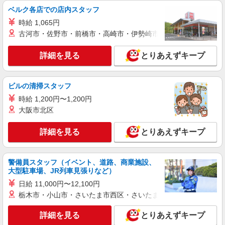
アルバイト
パート
ベルク各店での店内スタッフ
岩座 アクアシティお台場店
時給 1,065円
販売スタッフ
古河市・佐野市・前橋市・高崎市・伊勢崎市・太田市・館林市・
時給1,270円〜 ※試用期間3ヶ月（同給与） ★
昇給有
詳細を見る
とりあえずキープ
岩座 アクアシティお台場店 東京都港区台場
1-7-1 アクアシティお台場 西3階
ビルの清掃スタッフ
詳細を見る
キープ
時給 1,200円〜1,200円
大阪市北区
アルバイト
パート
カヒコ アクアシティお台場店
詳細を見る
とりあえずキープ
ハワイアン雑貨・衣料・アクセサリー販売スタ
ッフ
時給1,270円〜 ※試用期間3ヶ月（同給与） ★
警備員スタッフ（イベント、道路、商業施設、
昇給有
大型駐車場、JR列車見張りなど）
カヒコ アクアシティお台場店 東京都港区台
日給 11,000円〜12,100円
場1-7-1 アクアシティお台場 3F東
栃木市・小山市・さいたま市西区・さいたま市岩槻区・久喜市・
詳細を見る
キープ
詳細を見る
とりあえずキープ