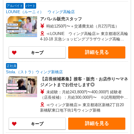
途支給）※試用期間明けから支給／特別手当 ※手
アルバイト
パート
当の種類はエリアにより異なります。詳細は面接
LOUNIE（ルーニィ） ウィング高輪店
時にお尋ねください。 ＼入社３大特典キャンペー
アパレル販売スタッフ
ン実施中！／※詳細は備考欄にて
時給1250円〜＋交通費支給（月2万円迄）
≪LOUNIE ウィング高輪店≫ 東京都港区高輪
4-10-18 京急ショッピングプラザウィング高輪
WEST-1 2F ■品川(ＪＲ山手線)高輪口(約5分) ■品
川(ＪＲ東海道新幹線)高輪口(約5分) ■品川(京急本
詳細を見る
キープ
線)高輪口(約5分)
正社員
Stola.（ストラ）ウィング新橋店
【店長候補募集】接客・販売・お店作り〜マネ
ジメントまでお任せします◎
未経験：月給243,800円〜400,000円 経験者
（店長候補）：月給300,000円〜 ※試用期間中は
270,000円〜 ★固定残業手当：30,800円（月給に
≪ウィング新橋店≫ 東京都港区新橋2丁目20
含む） ※経験・能力考慮 ※固定残業時間は1ヶ月
新橋駅東口地下街1号ウィング新橋
あたり20時間、超過時は追加で残業手当支給 ※月
3万円まで交通費支給 ※試用期間（2〜3ヶ月）も
詳細を見る
キープ
同条件 【手当】固定残業手当／資格手当／店舗職
制手当／住宅手当（実家外かつ賃貸の場合のみ別