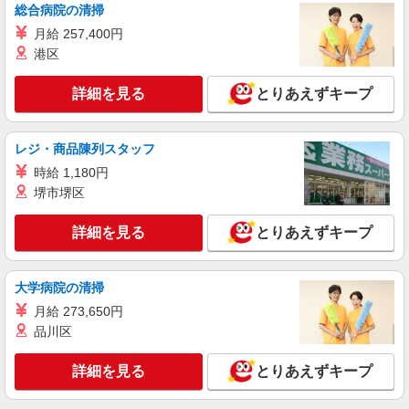
ユニクロ エキュート品川店［ 長期AL ］
総合病院の清掃
カジュアル衣料販売スタッフ 長期アルバイ
月給 257,400円
ト
港区
時給1,230円〜1,661円 【7時〜9時 時給1,400
円／17時〜22時 時給1,400円／22時以降 時給
詳細を見る
とりあえずキープ
1,661円】
ユニクロ エキュート品川店 （東京都港区高
輪3-26-27 JR品川駅改札内 エキュート品川）
レジ・商品陳列スタッフ
詳細を見る
キープ
時給 1,180円
堺市堺区
アルバイト
ユニクロ ウィング新橋店［ 長期AL ］
詳細を見る
とりあえずキープ
カジュアル衣料販売スタッフ 長期アルバイ
ト
時給1,300円〜1,755円 ※7:00〜9:00・17:00〜
大学病院の清掃
22:00は時給1,400円
月給 273,650円
ユニクロ ウィング新橋店 （東京都港区新橋2
品川区
丁目東口地下街1号 ウイング新橋地下1階）
詳細を見る
とりあえずキープ
詳細を見る
キープ