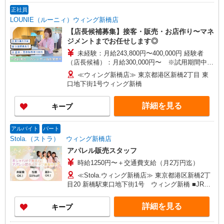
途支給）※試用期間明けから支給／特別手当 ※手
正社員
当の種類はエリアにより異なります。詳細は面接
LOUNIE（ルーニィ）ウィング新橋店
時にお尋ねください。 ＼入社３大特典キャンペー
【店長候補募集】接客・販売・お店作り〜マネ
ン実施中！／※詳細は備考欄にて
ジメントまでお任せします◎
未経験：月給243,800円〜400,000円 経験者
（店長候補）：月給300,000円〜 ※試用期間中は
270,000円〜 ★固定残業手当：30,800円（月給に
≪ウィング新橋店≫ 東京都港区新橋2丁目 東
含む） ※経験・能力考慮 ※固定残業時間は1ヶ月
口地下街1号ウィング新橋
あたり20時間、超過時は追加で残業手当支給 ※月
3万円まで交通費支給 ※試用期間（2〜3ヶ月）も
詳細を見る
キープ
同条件 【手当】固定残業手当／資格手当／店舗職
制手当／住宅手当（実家外かつ賃貸の場合のみ別
途支給）※試用期間明けから支給／特別手当 ※手
アルバイト
パート
当の種類はエリアにより異なります。詳細は面接
Stola.（ストラ） ウィング新橋店
時にお尋ねください。
アパレル販売スタッフ
時給1250円〜＋交通費支給（月2万円迄）
≪Stola.ウィング新橋店≫ 東京都港区新橋2丁
目20 新橋駅東口地下街1号 ウィング新橋 ■JR新
橋駅 徒歩0分、地下鉄都営浅草線・東京メトロ
新橋駅 徒歩2分
詳細を見る
キープ