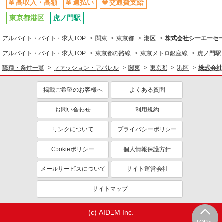
高収入・高額
週払い
交通費支給
東京都港区
虎ノ門駅
アルバイト・バイト・求人TOP
関東
東京都
港区
株式会社シーエーセール
アルバイト・バイト・求人TOP
東京都の路線
東京メトロ銀座線
虎ノ門駅
職種・条件一覧
ファッション・アパレル
関東
東京都
港区
株式会社
掲載ご希望のお客様へ
よくある質問
お問い合わせ
利用規約
リンクについて
プライバシーポリシー
Cookieポリシー
個人情報保護方針
メールサービスについて
サイト運営会社
サイトマップ
(c) AIDEM Inc.