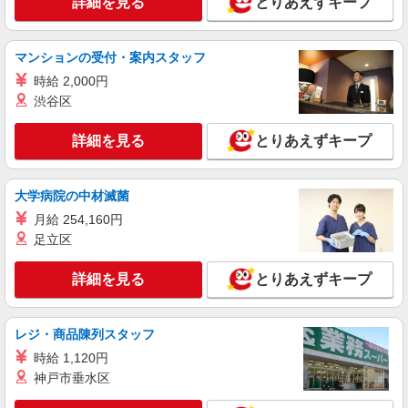
詳細を見る
とりあえずキープ
RANDA
販売スタッフ
［アルバイト］時給1,230円
マンションの受付・案内スタッフ
アトレ品川 〒108-0075 東京都港区港南2-18-
時給 2,000円
1
渋谷区
詳細を見る
キープ
詳細を見る
とりあえずキープ
アルバイト
パート
契約社員
ビラボンストア デックス東京ビーチ店
大学病院の中材滅菌
接客・販売スタッフ
月給 254,160円
［アルバイト・パート・契約社員］時給1,230
足立区
円〜 ※試用期間3カ月あり：同給与
東京都港区台場1-6-1
詳細を見る
とりあえずキープ
詳細を見る
キープ
レジ・商品陳列スタッフ
時給 1,120円
派遣社員
株式会社シーエーセールススタッフ/tkIY36201a
神戸市垂水区
アパレル販売