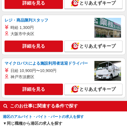
詳細を見る
とりあえずキープ
時給1500円〜1550円 給与例 255,750円＋交
通費全額＋残業代一分単位 ※時給1,550円×実働7
時間30分×22日勤務の場合。お時給は一例です。
107-0052 東京都港区赤坂9-7-3 東京ミッドタ
ご経験により異なります。
レジ・商品陳列スタッフ
ウン ガレリア 2F
時給 1,300円
詳細を見る
大阪市中央区
キープ
詳細を見る
とりあえずキープ
派遣社員
株式会社シーエーセールススタッフ/tkOR32076a
アパレル販売
マイクロバスによる施設利用者送迎ドライバー
時給1500円 給与例 264,000円＋交通費全額＋
日給 10,900円〜10,900円
残業代一分単位 ※時給1,500円×実働8時間×22日
勤務の場合。お時給は一例です。ご経験により異
神戸市須磨区
東京都港区虎ノ門1丁目17-1 虎ノ門ヒルズ ビ
なります。
ジネスタワー 2階
詳細を見る
とりあえずキープ
詳細を見る
キープ
このお仕事に関連する条件で探す
港区のアルバイト・バイト・パートの求人を探す
同じ職種から港区の求人を探す