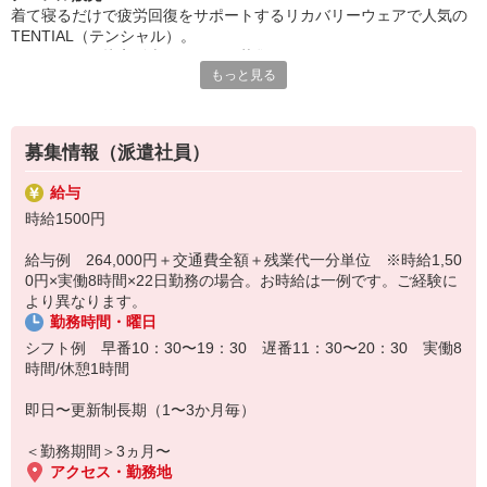
着て寝るだけで疲労回復をサポートするリカバリーウェアで人気の
TENTIAL（テンシャル）。
明るく元気な接客販売スタッフを募集します！
もっと見る
〇お仕事内容
接客販売、レジ業務、パソコン入力、商品管理などの付帯業務をお
任せします。
お客様の日常の疲労回復やコンディショニングをサポートする、や
募集情報（派遣社員）
りがいのあるお仕事です♪
〇ブランドについて
給与
TENTIALは「着て、寝るだけで疲労回復」を叶えるBAKUNEリカバ
時給1500円
リーウェアを中心に、寝具やアパレル、フットウェアまで科学的根
拠に基づいた機能性商品を展開するウェルネスブランドです。
給与例 264,000円＋交通費全額＋残業代一分単位 ※時給1,50
研修スタートのため、未経験寄りの方でも安心してスタート可能。
0円×実働8時間×22日勤務の場合。お時給は一例です。ご経験に
増員募集で長期的に活躍できる環境です。
より異なります。
〇勤務時の服装
勤務時間・曜日
トップスは貸与（ポロシャツなど）、ボトムスは黒のスラックス持
参、シューズはスニーカーOK。
シフト例 早番10：30〜19：30 遅番11：30〜20：30 実働8
ネイル：シンプル タトゥー：勤務時に隠せれば相談可
時間/休憩1時間
即日〜更新制長期（1〜3か月毎）
＜勤務期間＞3ヵ月〜
アクセス・勤務地