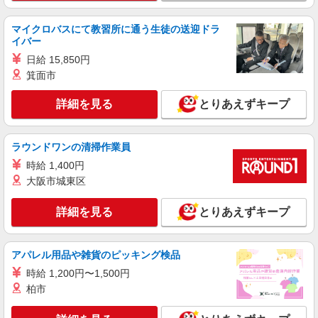
アルバイト
パート
西松屋 デックス東京ビーチ店
マイクロバスにて教習所に通う生徒の送迎ドラ
イバー
販売スタッフ
日給 15,850円
［アルバイト・パート］時給1,450円〜
箕面市
デックス東京ビーチ 東京都港区台場1-6-1 お
台場デックス4階
詳細を見る
とりあえずキープ
詳細を見る
キープ
ラウンドワンの清掃作業員
正社員
時給 1,400円
STONE MARKET(ストーンマーケット) アクアシティお台場店
大阪市城東区
アパレル雑貨の販売スタッフ
■月給 21万円以上 基本給 190，000円+役職
詳細を見る
とりあえずキープ
（特別）手当+他手当 一般職：10,000円
+地域手当10,000円 ※採用時に経験、適正を見て
東京都港区台場1-7-1 アクアシティお台場3
決定いたします。 ◆ 賞与年2回 ◆ 昇給あり （賞
Ｆ 3-Ａ
アパレル用品や雑貨のピッキング検品
与、昇給については入社1年経過後より、 本人の
実績及び会社業績により変動します。） ◆ 研修中
時給 1,200円〜1,500円
詳細を見る
キープ
月給変動なし（6ヶ月） ◆ 報奨金制度(予算達成
柏市
時） 15000円〜（社内規定有） ◆交通費（月
上限3万円まで）
アルバイト