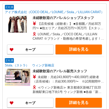
正社員
アイア株式会社（COCO DEAL／LOUNIE／Stola.／LILLIAN CARAT）
未経験歓迎のアパレルショップスタッフ
【店長候補（経験者）】 ■首都圏／月給30万
円〜 ■他エリア／月給25万円〜35万円 【スタッ
フ】 ■首都圏／月給24万3,800円〜40万円 ■大阪／
LOUNIE／Stola.／COCO DEAL／LILLIAN
月給23万3,500円〜35万円 ■京都、兵庫、愛知、岐
CARAT ※ブランド・勤務地の希望考慮します！※
阜、福岡／月給22万7,800円〜35万円 ■他エリア／
転勤なし 更に東京、神奈川、千葉、埼玉、北海
月給22万2,100円〜35万円 固定残業手当含む（1ヶ
道、宮城（仙台）、愛知、大阪、兵庫、京都、和
詳細を見る
キープ
月あたり20時間）※超過時は追加支給 首都圏エリ
歌山、岡山、広島、愛媛、福岡、長崎、宮崎、熊
ア：30,800円 大阪：29,500円 京都、兵庫、愛知、
本などの各店舗で募集しています。 【COCO
岐阜、福岡：28,800円 他：28,100円 ※経験・能力
DEAL】 札幌PARCO店 ルミネ新宿LUMINE2店／
正社員
考慮 ※試用期間3ヶ月も同条件（首都圏：店長候
ルミネ池袋店／ルミネ横浜／ルミネ大宮店／ルミ
Stola.（ストラ） ウィング新橋店
補は月給27万円〜）
ネ有楽町店 ルミネ立川店／ルミネ町田店／池袋
未経験歓迎のアパレル販売スタッフ
PARCO店／東京スカイツリータウン・ソラマチ店
未経験：月給243,800円〜400,000円 経験者
イクスピアリ店／イオンレイクタウン店／ジョイ
（店長候補）：月給300,000円〜 ※試用期間中は
ナス店／テラスモール湘南店 タカシマヤ ゲートタ
270,000円〜 ★固定残業手当：30,800円（月給に
ワーモール店／イオン大高SC店 なんばCITY店／
≪ウィング新橋店≫ 東京都港区新橋2丁目20
含む） ※経験・能力考慮 ※固定残業時間は1ヶ月
天王寺MIO店／阪神梅田本店／京都ポルタ店／阪
新橋駅東口地下街1号 ウィング新橋 ■各線「新橋
あたり20時間、超過時は追加で残業手当支給 ※月
急西宮ガーデンズ店 ルクアイーレ大阪店／岡山一
駅」より徒歩2分
3万円まで交通費支給 ※試用期間（2〜3ヶ月）も
番街店／ミナモア広島店／博多阪急店／天神ソラ
詳細を見る
キープ
同条件 【手当】固定残業手当／資格手当／店舗職
リアプラザ店 ▽他、詳しくは備考をご参照くださ
制手当／住宅手当（実家外かつ賃貸の場合のみ別
い。