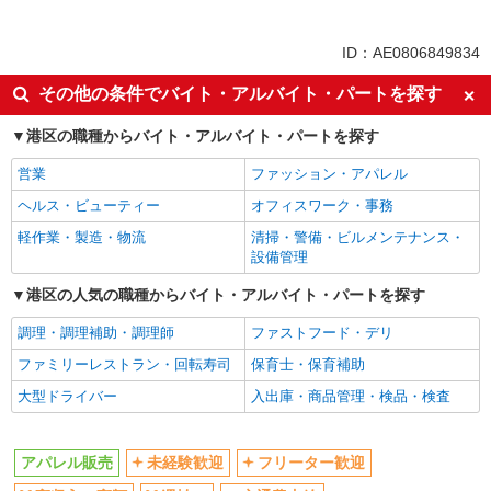
派遣社員
同じ特徴から虎ノ門駅の求人を探す
ID：AE0806849834
未経験歓迎
フリーター歓迎
その他の条件でバイト・アルバイト・パートを探す
高収入・高額
週払い
港区の職種からバイト・アルバイト・パートを探す
交通費支給
営業
ファッション・アパレル
同じ職種から求人を探す
ヘルス・ビューティー
オフィスワーク・事務
ファッション・アパレル
軽作業・製造・物流
清掃・警備・ビルメンテナンス・
アパレル販売
設備管理
同じ特徴から求人を探す
港区の人気の職種からバイト・アルバイト・パートを探す
未経験歓迎
調理・調理補助・調理師
交通費支給
ファストフード・デリ
ファミリーレストラン・回転寿司
保育士・保育補助
大型ドライバー
入出庫・商品管理・検品・検査
アパレル販売
未経験歓迎
フリーター歓迎