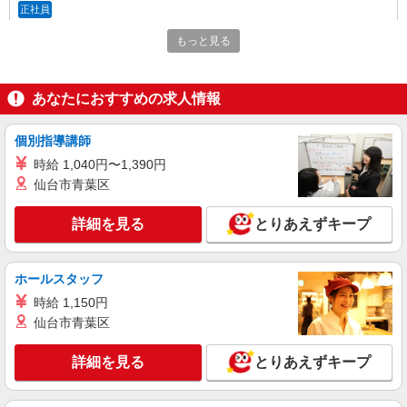
正社員
LOUNIE（ルーニィ） ウィング高輪店
もっと見る
未経験歓迎のアパレル販売スタッフ
未経験：月給243,800円〜400,000円 経験者
（店長候補）：月給300,000円〜 ※試用期間中は
あなたにおすすめの求人情報
270,000円〜 ★固定残業手当：30,800円（月給に
≪ウィング高輪店≫ 東京都港区高輪4-10-18
含む） ※経験・能力考慮 ※固定残業時間は1ヶ月
京急ショッピングプラザウィング高輪WEST-1 2F
あたり20時間、超過時は追加で残業手当支給 ※月
個別指導講師
■各線「品川駅」より徒歩5分
3万円まで交通費支給 ※試用期間（2〜3ヶ月）も
時給 1,040円〜1,390円
詳細を見る
キープ
同条件 【手当】固定残業手当／資格手当／店舗職
仙台市青葉区
制手当／住宅手当（実家外かつ賃貸の場合のみ別
途支給）※試用期間明けから支給／特別手当 ※手
アルバイト
パート
当の種類はエリアにより異なります。詳細は面接
詳細を見る
とりあえずキープ
LOUNIE（ルーニィ） ウィング新橋店
時にお尋ねください。 ＼入社３大特典キャンペー
アパレル販売スタッフ
ン実施中！／※詳細は備考欄にて
時給1250円〜＋交通費支給（月2万円迄）
ホールスタッフ
≪LOUNIE ウィング新橋店≫ 東京都港区新橋
時給 1,150円
2丁目 東口地下街1号ウィング新橋 ■新橋(ＪＲ東海
仙台市青葉区
道本線)日比谷口(約1分) ■新橋(ＪＲ山手線)日比谷
口(約1分) ■新橋(ＪＲ京浜東北線)日比谷口(約1分)
詳細を見る
キープ
詳細を見る
とりあえずキープ
アルバイト