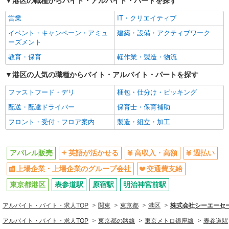
港区の職種からバイト・アルバイト・パートを探す
カヒコ アクアシティお台場店 東京都港区台
場1-7-1 アクアシティお台場 3F東
週払い
上場企業・上場企業のグループ会
営業
IT・クリエイティブ
社
詳細を見る
イベント・キャンペーン・アミュ
キープ
建築・設備・アクティブワーク
交通費支給
ーズメント
同じ職種から求人を探す
アルバイト
教育・保育
軽作業・製造・物流
ユニクロ エキュート品川店［ 長期AL ］
ファッション・アパレル
港区の人気の職種からバイト・アルバイト・パートを探す
カジュアル衣料販売スタッフ 長期アルバイ
アパレル販売
ト
ファストフード・デリ
梱包・仕分け・ピッキング
時給1,230円〜1,661円 【7時〜9時 時給1,400
同じ特徴から求人を探す
配送・配達ドライバー
保育士・保育補助
円／17時〜22時 時給1,400円／22時以降 時給
1,661円】
英語が活かせる
上場企業・上場企業のグループ会
フロント・受付・フロア案内
製造・組立・加工
ユニクロ エキュート品川店 （東京都港区高
社
輪3-26-27 JR品川駅改札内 エキュート品川）
交通費支給
アパレル販売
英語が活かせる
高収入・高額
週払い
詳細を見る
キープ
上場企業・上場企業のグループ会社
交通費支給
アルバイト
パート
東京都港区
表参道駅
原宿駅
明治神宮前駅
岩座 アクアシティお台場店
販売スタッフ
アルバイト・バイト・求人TOP
関東
東京都
港区
株式会社シーエーセール
時給1,270円〜 ※試用期間3ヶ月（同給与） ★
アルバイト・バイト・求人TOP
東京都の路線
東京メトロ銀座線
表参道駅
昇給有