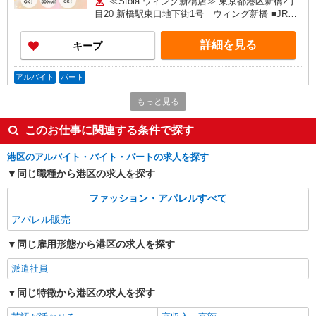
≪Stola.ウィング新橋店≫ 東京都港区新橋2丁
目20 新橋駅東口地下街1号 ウィング新橋 ■JR新
橋駅 徒歩0分、地下鉄都営浅草線・東京メトロ
新橋駅 徒歩2分
詳細を見る
キープ
アルバイト
パート
LOUNIE（ルーニィ） ウィング新橋店
もっと見る
アパレル販売スタッフ
時給1250円〜＋交通費支給（月2万円迄）
このお仕事に関連する条件で探す
≪LOUNIE ウィング新橋店≫ 東京都港区新橋
2丁目 東口地下街1号ウィング新橋 ■新橋(ＪＲ東海
港区のアルバイト・バイト・パートの求人を探す
道本線)日比谷口(約1分) ■新橋(ＪＲ山手線)日比谷
同じ職種から港区の求人を探す
口(約1分) ■新橋(ＪＲ京浜東北線)日比谷口(約1分)
詳細を見る
キープ
ファッション・アパレルすべて
アパレル販売
正社員
Stola.（ストラ） ウィング新橋店
同じ雇用形態から港区の求人を探す
未経験歓迎のアパレル販売スタッフ
未経験：月給243,800円〜400,000円 経験者
派遣社員
（店長候補）：月給300,000円〜 ※試用期間中は
同じ特徴から港区の求人を探す
270,000円〜 ★固定残業手当：30,800円（月給に
≪ウィング新橋店≫ 東京都港区新橋2丁目20
含む） ※経験・能力考慮 ※固定残業時間は1ヶ月
新橋駅東口地下街1号 ウィング新橋 ■各線「新橋