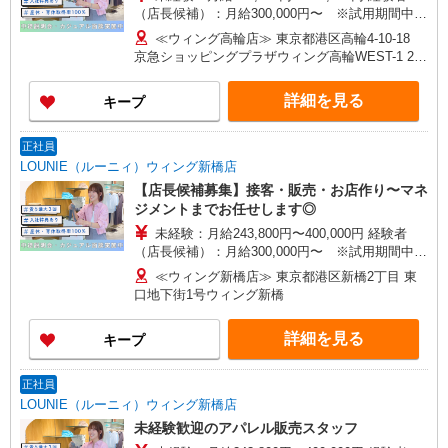
（店長候補）：月給300,000円〜 ※試用期間中は
270,000円〜 ★固定残業手当：30,800円（月給に
≪ウィング高輪店≫ 東京都港区高輪4-10-18
含む） ※経験・能力考慮 ※固定残業時間は1ヶ月
京急ショッピングプラザウィング高輪WEST-1 2F
あたり20時間、超過時は追加で残業手当支給 ※月
■各線「品川駅」より徒歩5分
3万円まで交通費支給 ※試用期間（2〜3ヶ月）も
詳細を見る
キープ
同条件 【手当】固定残業手当／資格手当／店舗職
制手当／住宅手当（実家外かつ賃貸の場合のみ別
途支給）※試用期間明けから支給／特別手当 ※手
正社員
当の種類はエリアにより異なります。詳細は面接
LOUNIE（ルーニィ）ウィング新橋店
時にお尋ねください。 ＼入社３大特典キャンペー
【店長候補募集】接客・販売・お店作り〜マネ
ン実施中！／※詳細は備考欄にて
ジメントまでお任せします◎
未経験：月給243,800円〜400,000円 経験者
（店長候補）：月給300,000円〜 ※試用期間中は
270,000円〜 ★固定残業手当：30,800円（月給に
≪ウィング新橋店≫ 東京都港区新橋2丁目 東
含む） ※経験・能力考慮 ※固定残業時間は1ヶ月
口地下街1号ウィング新橋
あたり20時間、超過時は追加で残業手当支給 ※月
3万円まで交通費支給 ※試用期間（2〜3ヶ月）も
詳細を見る
キープ
同条件 【手当】固定残業手当／資格手当／店舗職
制手当／住宅手当（実家外かつ賃貸の場合のみ別
途支給）※試用期間明けから支給／特別手当 ※手
正社員
当の種類はエリアにより異なります。詳細は面接
LOUNIE（ルーニィ）ウィング新橋店
時にお尋ねください。
未経験歓迎のアパレル販売スタッフ