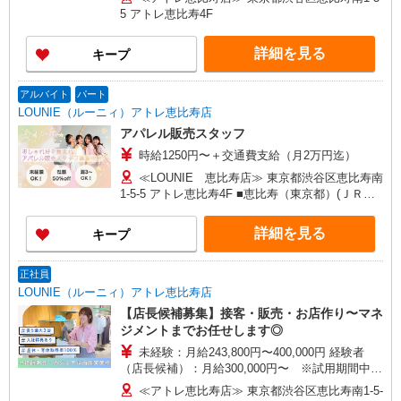
含む） ※経験・能力考慮 ※固定残業時間は1ヶ月
5 アトレ恵比寿4F
あたり20時間、超過時は追加で残業手当支給 ※月
3万円まで交通費支給 ※試用期間（2〜3ヶ月）も
詳細を見る
キープ
同条件 【手当】固定残業手当／資格手当／店舗職
制手当／住宅手当（実家外かつ賃貸の場合のみ別
途支給）※試用期間明けから支給／特別手当 ※手
アルバイト
パート
当の種類はエリアにより異なります。詳細は面接
LOUNIE（ルーニィ）アトレ恵比寿店
時にお尋ねください。 ＼入社３大特典キャンペー
アパレル販売スタッフ
ン実施中！／※詳細は備考欄にて
時給1250円〜＋交通費支給（月2万円迄）
≪LOUNIE 恵比寿店≫ 東京都渋谷区恵比寿南
1-5-5 アトレ恵比寿4F ■恵比寿（東京都）(ＪＲ埼
京線)東口(約1分) ■恵比寿（東京都）(ＪＲ湘南新
宿ライン)東口(約1分) ■恵比寿（東京都）(ＪＲ山
詳細を見る
キープ
手線)東口(約1分)
正社員
LOUNIE（ルーニィ）アトレ恵比寿店
【店長候補募集】接客・販売・お店作り〜マネ
ジメントまでお任せします◎
未経験：月給243,800円〜400,000円 経験者
（店長候補）：月給300,000円〜 ※試用期間中は
270,000円〜 ★固定残業手当：30,800円（月給に
≪アトレ恵比寿店≫ 東京都渋谷区恵比寿南1-5-
含む） ※経験・能力考慮 ※固定残業時間は1ヶ月