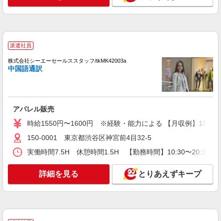
契約社員
VIVAIA 東急プラザ原宿「ハラカド」店
販売スタッフ
派遣社員
［契約社員］月給27万円〜＋個人インセンテ
株式会社シーエーセールススタッフ/tkMK42003a
ィブ（個人売上の1％） ※3〜6ヶ月の試用期間が
中国語通訳
あります。その間の給与や待遇に変動はありませ
東京都渋谷区神宮前六丁目31番21号 東急プ
ん。 ※試用期間中は「契約社員」採用です。試用
ラザ原宿 ハラカド
期間終了後に正社員登用となります。
詳細を見る
キープ
アパレル販売
時給1550円〜1600円 ※経験・能力による 【月収例】1600円
派遣社員
150-0001 東京都渋谷区神宮前4目32-5
株式会社iDA（16081272）
アパレル販売（レディース）
実働時間7.5H 休憩時間1.5H 【勤務時間】10:30〜20:30
時給1700円〜1700円 ご経験・スキルにより考
慮致します
詳細を見る
とりあえずキープ
東京都渋谷区 【4298シズカコムロ 本店】代官
山駅から徒歩1分
詳細を見る
キープ