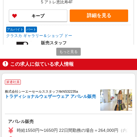
5 アトレ恵比寿4F
あたり20時間、超過時は追加で残業手当支給 ※月
3万円まで交通費支給 ※試用期間（2〜3ヶ月）も
詳細を見る
キープ
同条件 【手当】固定残業手当／資格手当／店舗職
制手当／住宅手当（実家外かつ賃貸の場合のみ別
途支給）※試用期間明けから支給／特別手当 ※手
アルバイト
パート
当の種類はエリアにより異なります。詳細は面接
クラスカ ギャラリー＆ショップ ドー
時にお尋ねください。
販売スタッフ
［アルバイト・パート・］時給1350円
もっと見る
アトレ恵比寿： 東京都渋谷区恵比寿南1-5-5
この求人に似ている求人情報
詳細を見る
キープ
派遣社員
契約社員
株式会社シーエーセールススタッフ/tkNS32235a
株式会社リーガル販売 東日本本部 西武百貨店渋谷店 紳士靴売場
トラディショナルウェザーウェア アパレル販売
リーガル等の店舗販売STAFF
時給1,300円〜＋交通費全額支給 ※試用期間中
も時給同条件（3ヶ月） ◆月収例 時給1,300円
×7.25時間×22日= 20万7350円
東京都渋谷区宇田川町21-1 西武百貨店渋谷
アパレル販売
店 紳士靴売場
時給1550円〜1650円 22日間勤務の場合＝264,000円（