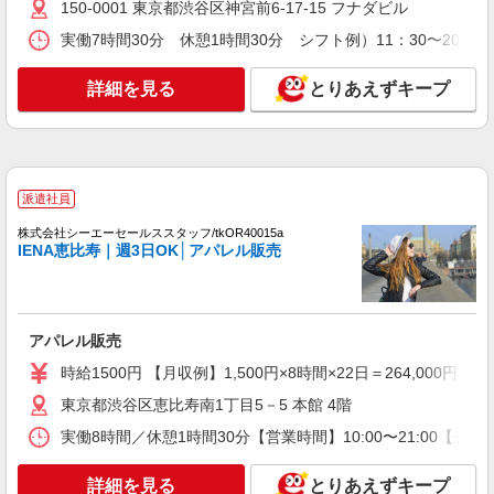
詳細を見る
150-0001 東京都渋谷区神宮前6-17-15 フナダビル
キープ
実働7時間30分 休憩1時間30分 シフト例）11：30〜20：3
契約社員
株式会社リーガル販売 東日本本部 西武百貨店渋谷店 紳士靴売場
詳細を見る
とりあえずキープ
リーガル等の店舗販売STAFF
時給1,300円〜＋交通費全額支給 ※試用期間中
も時給同条件（3ヶ月） ◆月収例 時給1,300円
×7.25時間×22日= 20万7350円
東京都渋谷区宇田川町21-1 西武百貨店渋谷
派遣社員
店 紳士靴売場
株式会社シーエーセールススタッフ/tkOR40015a
詳細を見る
IENA恵比寿｜週3日OK│アパレル販売
キープ
アルバイト
DESPERADO 東急プラザ原宿「ハラカド」店
アパレル販売
販売スタッフ
時給1500円 【月収例】1,500円×8時間×22日＝264,00
［アルバイト］時給1,400円〜 ※試用期間は1
ヵ月間：同時給 ※経験・能力により優遇します。
東京都渋谷区恵比寿南1丁目5－5 本館 4階
東京都渋谷区神宮前六丁目31番21号 東急プ
実働8時間／休憩1時間30分【営業時間】10:00〜21:00【シフ
ラザ原宿 ハラカド
詳細を見る
とりあえずキープ
詳細を見る
キープ