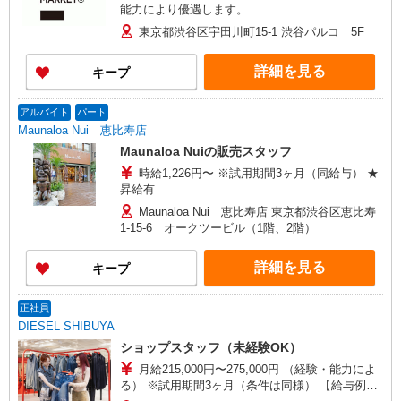
能力により優遇します。
店／ジョイナス店／テラスモール湘南店 タカシマ
ヤ ゲートタワーモール店／イオンモール各務原イ
東京都渋谷区宇田川町15-1 渋谷パルコ 5F
ンター店／イオン大高SC店 なんばCITY店／天王
寺MIO店／阪神梅田本店／京都ポルタ店／阪急西
詳細を見る
キープ
宮ガーデンズ店 ルクアイーレ大阪店／岡山一番街
店／ミナモア広島店／博多阪急店／天神ソラリア
プラザ店 ▽他、詳しくは備考をご参照ください。
アルバイト
パート
Maunaloa Nui 恵比寿店
Maunaloa Nuiの販売スタッフ
時給1,226円〜 ※試用期間3ヶ月（同給与） ★
昇給有
Maunaloa Nui 恵比寿店 東京都渋谷区恵比寿
1-15-6 オークツービル（1階、2階）
詳細を見る
キープ
正社員
DIESEL SHIBUYA
ショップスタッフ（未経験OK）
月給215,000円〜275,000円 （経験・能力によ
る） ※試用期間3ヶ月（条件は同様） 【給与例】