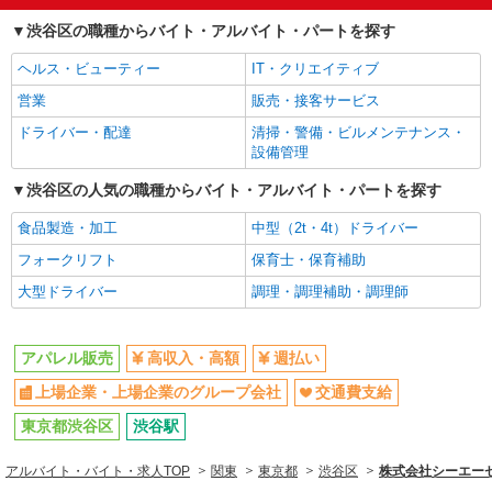
高収入・高額
週払い
渋谷区の職種からバイト・アルバイト・パートを探す
上場企業・上場企業のグループ会
交通費支給
ヘルス・ビューティー
IT・クリエイティブ
社
営業
販売・接客サービス
同じ職種から求人を探す
ドライバー・配達
清掃・警備・ビルメンテナンス・
ファッション・アパレル
設備管理
アパレル販売
渋谷区の人気の職種からバイト・アルバイト・パートを探す
同じ特徴から求人を探す
食品製造・加工
中型（2t・4t）ドライバー
上場企業・上場企業のグループ会
交通費支給
フォークリフト
保育士・保育補助
社
大型ドライバー
調理・調理補助・調理師
アパレル販売
高収入・高額
週払い
上場企業・上場企業のグループ会社
交通費支給
東京都渋谷区
渋谷駅
アルバイト・バイト・求人TOP
関東
東京都
渋谷区
株式会社シーエーセー