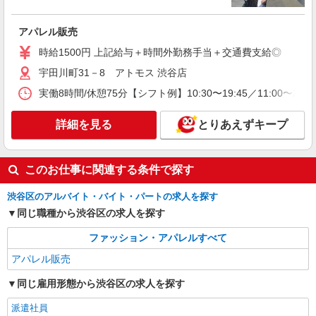
派遣社員
株式会社iDA（16082774）
アパレル販売
アパレル販売（レディース・メンズ）
時給1500円〜1500円 ご経験・スキルにより優
時給1500円 上記給与＋時間外勤務手当＋交通費支給◎
遇 スマホでかんたんに前払いで給与が受け取れま
宇田川町31－8 アトモス 渋谷店
す（※上限、条件あり）
東京都渋谷区 渋谷駅から徒歩すぐ
実働8時間/休憩75分【シフト例】10:30〜19:45／11:00〜20:
詳細を見る
キープ
詳細を見る
とりあえずキープ
派遣社員
株式会社iDA（16084033）
このお仕事に関連する条件で探す
アパレル販売（レディース）
時給1550円〜1550円 ●ご経験・スキルにより
渋谷区のアルバイト・バイト・パートの求人を探す
考慮致します ●昇給あり ●残業代は1分単位で全額
同じ職種から渋谷区の求人を探す
支給
東京都渋谷区 東京メトロ「明治神宮前駅」よ
り徒歩1分、JR「原宿駅」表参道口より徒歩5分
ファッション・アパレルすべて
アパレル販売
詳細を見る
キープ
同じ雇用形態から渋谷区の求人を探す
派遣社員
派遣社員
株式会社iDA（16084224）