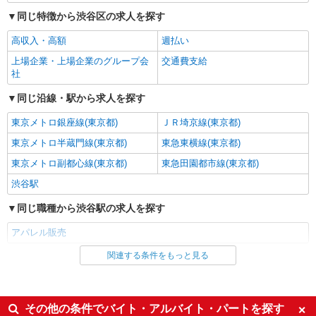
アパレル販売（レディース）
同じ特徴から渋谷区の求人を探す
時給1500円〜1500円 ご経験・スキルにより優
高収入・高額
週払い
遇 スマホでかんたんに前払いで給与が受け取れま
す（※上限、条件あり）
上場企業・上場企業のグループ会
交通費支給
東京都渋谷区 JR渋谷駅から徒歩1分
社
詳細を見る
キープ
同じ沿線・駅から求人を探す
東京メトロ銀座線(東京都)
ＪＲ埼京線(東京都)
派遣社員
株式会社iDA（16064053）
東京メトロ半蔵門線(東京都)
東急東横線(東京都)
アパレル販売（レディース・メンズ）
東京メトロ副都心線(東京都)
東急田園都市線(東京都)
時給1500円〜1600円 ご経験・スキルにより考
渋谷駅
慮致します
東京都渋谷区 【フリークスストア渋谷店】渋
同じ職種から渋谷駅の求人を探す
谷駅から徒歩3分
アパレル販売
詳細を見る
キープ
関連する条件をもっと見る
同じ雇用形態から渋谷駅の求人を探す
派遣社員
同じ特徴から渋谷駅の求人を探す
その他の条件でバイト・アルバイト・パートを探す