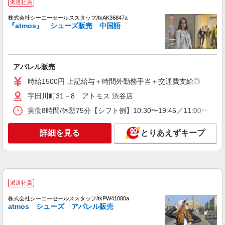
派遣社員
派遣社員
株式会社シーエーセールススタッフ/tkAK36847a
『atmos』 シューズ販売 中国語
株式会社iDA（16084094）
アパレル販売（レディース・メンズ）
時給1500円〜1550円 ご経験・スキルにより優
遇 スマホでかんたんに前払いで給与が受け取れま
アパレル販売
す（※上限、条件あり）
東京都渋谷区 【アークテリクス 原宿ブランド
時給1500円 上記給与＋時間外勤務手当＋交通費支給◎
ストア】「明治神宮前駅」7番出口 徒歩2分
宇田川町31－8 アトモス 渋谷店
詳細を見る
キープ
実働8時間/休憩75分【シフト例】10:30〜19:45／11:00〜20:
派遣社員
詳細を見る
とりあえずキープ
株式会社iDA（16087291）
アパレル販売（レディース・メンズ）
時給1550円〜1700円 1年未満の経験者：時給
1550円／2年未満の経験者：時給1600円／2年以上
の経験者：時給1700円
東京都渋谷区 各線「渋谷駅」から徒歩約4分
派遣社員
株式会社シーエーセールススタッフ/tkPW41080a
詳細を見る
キープ
atmos シューズ アパレル販売