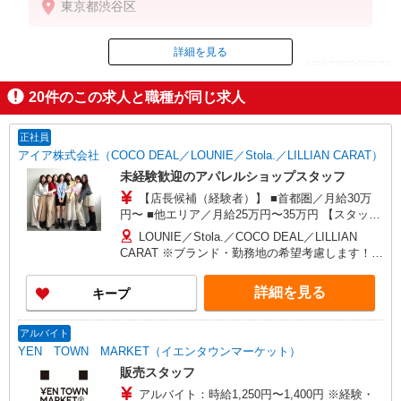
東京都渋谷区
【月給例】時給1500円 実働7.5h×21日勤務の場合
「236,250円」※月収例は一例です。ご経験により異
なります。
詳細を見る
ID：AE0709006676
20
件のこの求人と職種が同じ求人
掲載期間終了
正社員
アイア株式会社（COCO DEAL／LOUNIE／Stola.／LILLIAN CARAT）
未経験歓迎のアパレルショップスタッフ
【店長候補（経験者）】 ■首都圏／月給30万
円〜 ■他エリア／月給25万円〜35万円 【スタッ
フ】 ■首都圏／月給24万3,800円〜40万円 ■大阪／
LOUNIE／Stola.／COCO DEAL／LILLIAN
月給23万3,500円〜35万円 ■京都、兵庫、愛知、岐
CARAT ※ブランド・勤務地の希望考慮します！※
阜、福岡／月給22万7,800円〜35万円 ■他エリア／
転勤なし 更に東京、神奈川、千葉、埼玉、北海
月給22万2,100円〜35万円 固定残業手当含む（1ヶ
道、宮城（仙台）、愛知、岐阜、大阪、兵庫、京
詳細を見る
キープ
月あたり20時間）※超過時は追加支給 首都圏エリ
都、和歌山、岡山、広島、愛媛、福岡、長崎、宮
ア：30,800円 大阪：29,500円 京都、兵庫、愛知、
崎、熊本などの各店舗で募集しています。
岐阜、福岡：28,800円 他：28,100円 ※経験・能力
【COCO DEAL】 札幌PARCO店 ルミネ新宿
アルバイト
考慮 ※試用期間3ヶ月も同条件（首都圏：店長候
LUMINE2店／ルミネ池袋店／ルミネ横浜／ルミネ
YEN TOWN MARKET（イエンタウンマーケット）
補は月給27万円〜）
大宮店／ルミネ有楽町店 ルミネ立川店／ルミネ町
販売スタッフ
田店／池袋PARCO店／東京スカイツリータウン・
アルバイト：時給1,250円〜1,400円 ※経験・
ソラマチ店 イクスピアリ店／イオンレイクタウン