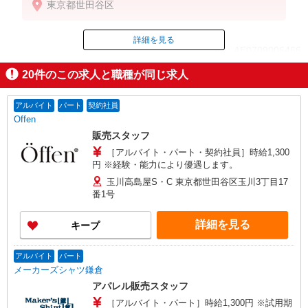
東京都世田谷区
上記給与＋時間外勤務手当＋交通費支給◎
詳細を見る
ID：AE0709006466
20
件のこの求人と職種が同じ求人
掲載期間終了
アルバイト
パート
契約社員
Offen
販売スタッフ
［アルバイト・パート・契約社員］時給1,300
円 ※経験・能力により優遇します。
玉川高島屋S・C 東京都世田谷区玉川3丁目17
番1号
詳細を見る
キープ
アルバイト
パート
メーカーズシャツ鎌倉
アパレル販売スタッフ
［アルバイト・パート］時給1,300円 ※試用期