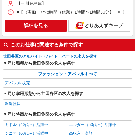
【玉川高島屋】
詳細を見る
キープ
■【（実働）7〜8時間（休憩）1時間〜1時間30分】 ■【シフト例】
アルバイト
契約社員
詳細を見る
とりあえずキープ
アクアスキュータム ホワイトレーベル
アパレル販売スタッフ
［アルバイト］時給1,226円〜 ［契約社員］月
このお仕事に関連する条件で探す
給210,000円〜 ※経験・能力により優遇します。
玉川高島屋S・C 東京都世田谷区玉川3丁目17
世田谷区のアルバイト・バイト・パートの求人を探す
番1号
同じ職種から世田谷区の求人を探す
詳細を見る
キープ
ファッション・アパレルすべて
アパレル販売
NEW
派遣社員
株式会社シーエーセールススタッフ/tkGS40885a
同じ雇用形態から世田谷区の求人を探す
アパレル販売
派遣社員
時給1500円〜1550円
同じ特徴から世田谷区の求人を探す
玉川高島屋S.C.
ミドル（40代～）活躍中
エルダー（50代～）活躍中
詳細を見る
キープ
シニア（60代～）活躍中
高収入・高額