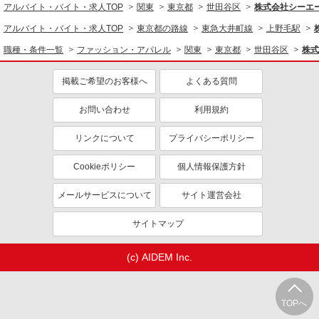
記給与＋時間外勤務手当＋交通費全額支給いたし
アルバイト・バイト・求人TOP
関東
東京都
世田谷区
株式会社シーエー
ます ※時間外手当はお時給の1.25倍です！
玉川高島屋S・C
アルバイト・バイト・求人TOP
東京都の路線
東急大井町線
上野毛駅
詳細を見る
職種・条件一覧
ファッション・アパレル
関東
東京都
世田谷区
株式
キープ
NEW
掲載ご希望のお客様へ
よくある質問
派遣社員
株式会社シーエーセールススタッフ/tkYH32236a
お問い合わせ
利用規約
アパレル販売
時給1500円〜1600円 ■月給例【24万円〜27万
リンクについて
プライバシーポリシー
円】 ■22日間勤務の場合＝264,000円（内訳：時
給1600円×実働7時間30分×22日） ＋残業代
【二子玉川ライズ】
Cookieポリシー
個人情報保護方針
（1.25倍：1分単位で支給） ※時給は経験により
変動します。
詳細を見る
キープ
メールサービスについて
サイト運営会社
NEW
サイトマップ
派遣社員
株式会社シーエーセールススタッフ/tkYH25541a
アパレル販売
(c) AIDEM Inc.
時給1500円〜1650円 ■月給例【23万円〜26万
円】 ■22日間勤務の場合＝247,500円（内訳：時
給1500円×実働7時間30分×22日） ＋残業代
TOPへ
【玉川高島屋】
（1.25倍：1分単位で支給） ※時給は経験により