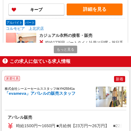
詳細を見る
キープ
アルバイト
パート
コルモピア 上北沢店
カジュアル衣料の接客・販売
時給1226円 パートタイム社員は日曜・祝日手
当 時給＋100円（22時まで）
もっと見る
■コルモピア 上北沢店 東京都世田谷区上北沢
4-14-12
この求人に似ている求人情報
詳細を見る
キープ
派遣社員
新着
アルバイト
パート
契約社員
株式会社シーエーセールススタッフ/tkYH25541a
デンハム
「evameva」アパレルの販売スタッフ
販売スタッフ
［アルバイト・パート］時給1,300円〜 ※試用
期間（3ヶ月間）：時給1,250円 ※経験・能力によ
アパレル販売
り優遇します。
玉川高島屋S・C 東京都世田谷区玉川3丁目17
番1号
時給1500円〜1650円 ■月給例【23万円〜26万円】 ■22