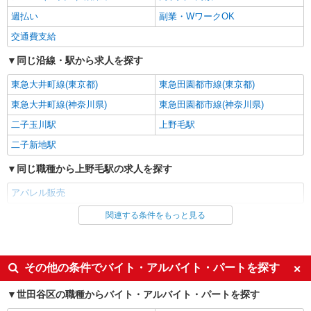
NEW
週払い
副業・WワークOK
派遣社員
株式会社シーエーセールススタッフ/tkRD41692a
交通費支給
アパレル販売
同じ沿線・駅から求人を探す
時給1500円〜1540円 月給例：時給1,540円の
場合・・・時給1,540円×8h×21日＝258,720円 ※
東急大井町線(東京都)
東急田園都市線(東京都)
時給はご経験により異なります
〒158-0094 東京都世田谷区玉川3丁目17-1
東急大井町線(神奈川県)
東急田園都市線(神奈川県)
詳細を見る
二子玉川駅
キープ
上野毛駅
二子新地駅
NEW
派遣社員
同じ職種から上野毛駅の求人を探す
株式会社シーエーセールススタッフ/tkHT40657b
アパレル販売
アパレル販売
時給1550円〜1600円 月収例：時給1,440円の
場合 1,440円×7時間45分勤務×21日＝225,288
関連する条件をもっと見る
同じ雇用形態から上野毛駅の求人を探す
円 ＋残業代・交通費支給◎（時給は経験により
二子玉川ライズ S.C. テラスマーケット 1F？
派遣社員
異なります）
詳細を見る
同じ特徴から上野毛駅の求人を探す
キープ
その他の条件でバイト・アルバイト・パートを探す
ミドル（40代～）活躍中
エルダー（50代～）活躍中
NEW
世田谷区の職種からバイト・アルバイト・パートを探す
派遣社員
シニア（60代～）活躍中
高収入・高額
株式会社シーエーセールススタッフ/tkAK11606a