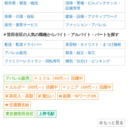
軽作業・製造・物流
清掃・警備・ビルメンテナンス・
アパレル販売
週払い
副業・WワークOK
設備管理
時給1640円〜1740円 ※経験・能力による 上
交通費支給
医療・介護・福祉
建築・設備・アクティブワーク
記給与＋時間外勤務手当＋交通費支給◎
販売・接客サービス
ファッション・アパレル
同じ職種から求人を探す
玉川3丁目17－1 玉川高島屋S・C
世田谷区の人気の職種からバイト・アルバイト・パートを探す
ファッション・アパレル
詳細を見る
キープ
アパレル販売
配送・配達ドライバー
美容師・ネイリスト・まつげ施術
NEW
派遣社員
アパレル販売
製造・組立・加工
同じ特徴から求人を探す
株式会社シーエーセールススタッフ/tkGS36111j
ファミリーレストラン・回転寿司
梱包・仕分け・ピッキング
アパレル販売
ミドル（40代～）活躍中
副業・WワークOK
時給1500円〜1550円
交通費支給
下北沢路面店
アパレル販売
ミドル（40代～）活躍中
エルダー（50代～）活躍中
シニア（60代～）活躍中
詳細を見る
キープ
高収入・高額
週払い
副業・WワークOK
NEW
派遣社員
交通費支給
株式会社シーエーセールススタッフ/tkGS42170a
東京都世田谷区
上野毛駅
アパレル販売
もっと見る
時給1500円〜1600円 ※経験・能力による 上