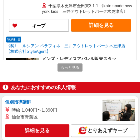
じて昇給の可能性あり □別途交通費全額支給
千葉県木更津市金田東3-1-1 《kate spade new
york kids 三井アウトレットパーク木更津店》
詳細を見る
キープ
契約社員
《契》 ルシアン ペラフィネ 三井アウトレットパーク木更津店
【株式会社StyleAgent】
メンズ・レディスアパレル販売スタッ
フ/lucien pellat-finet
もっと見る
■契約社員：月給210,000円〜250,000円 □能
力、経験を考慮します 頑張りに応じて昇給の可
能性あり □別途交通費支給 □役職任用時、各種手
千葉県木更津市金田東3-1-1 《lucien pellat-
あなたにおすすめの求人情報
当あり □アルバイト・パートタイムスタッフ(時給
finet・JACOB COHEN 三井アウトレットパーク
1,150円〜1,300円)同時募集中！ ・1日あたり実働
木更津店》
6.5時間〜最大7.5時間(別途休憩あり)×週3日から相
個別指導講師
詳細を見る
キープ
談OK！
時給 1,040円〜1,390円
仙台市青葉区
契約社員
《エリアリーダー》 KISARAZU CONCEPT STORE 【株式会社
詳細を見る
とりあえずキープ
StyleAgent】
エリアリーダー(商品出し・お客さま案