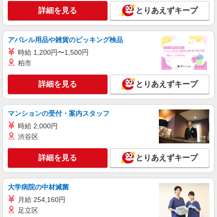
詳細を見る
とりあえずキープ
正社員
DIESEL OUTLET 木更津
ショップスタッフ（未経験OK）
アパレル用品や雑貨のピッキング検品
月給225,000円〜285,000円 （経験・能力によ
時給 1,200円〜1,500円
る） ※試用期間3ヶ月（条件は同様） 【給与例】
柏市
月給255,000円 別途、残業代全額支給 (社会人経
DIESEL OUTLET 木更津 （千葉県木更津市金
験2年、アパレル経験あり)
田東3-1-1 三井アウトレットパーク木更津） ★マ
詳細を見る
とりあえずキープ
イカー通勤OK！ 【受動喫煙防止対策】 屋内原則
禁煙（喫煙室あり）
詳細を見る
キープ
マンションの受付・案内スタッフ
正社員
時給 2,000円
Spick＆Span／JOURNAL STANDARD／EDIFICE／IENA OUTLET
渋谷区
STORE
販売スタッフ
詳細を見る
とりあえずキープ
［正社員］ 月給301,000円以上 固定残業時間
（トータル） 17時間/月 残業代 2万9,600円 研修中
月給301,000円以上 (研修期間3 ヶ月 習熟度により
千葉県木更津市金田東3-1-3 三井アウトレッ
大学病院の中材滅菌
変動) 研修中 固定残業時間（トータル） 17時間/月
トパーク 木更津
月給 254,160円
研修中 残業代 2万9,600円 ・給与に一律地域手当
含む。 ・給与に固定残業代（17h/月）含む。 └
足立区
詳細を見る
キープ
超過分は別途支給 ・残業時間は月平均3時間程