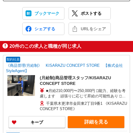
ブックマーク
ポストする
シェアする
URLをシェア
20
件のこの求人と職種が同じ求人
契約社員
《商品管理/月給制》 KISARAZU CONCEPT STORE 【株式会社
StyleAgent】
(月給制)商品管理スタッフ/KISARAZU
CONCEPT STORE
■月給210,000円〜250,000円 □能力、経験を考
慮します 頑張りに応じて昇給の可能性あり □別
途交通費全額支給 □役職任用時、各種手当あり □
千葉県木更津市金田東2丁目9番1 《KISARAZU
エリアリーダー(月給230,000円〜280,000円)同時
CONCEPT STORE》
募集中！ ※ 接客・販売職の経験6ヶ月以上必須
詳細を見る
キープ