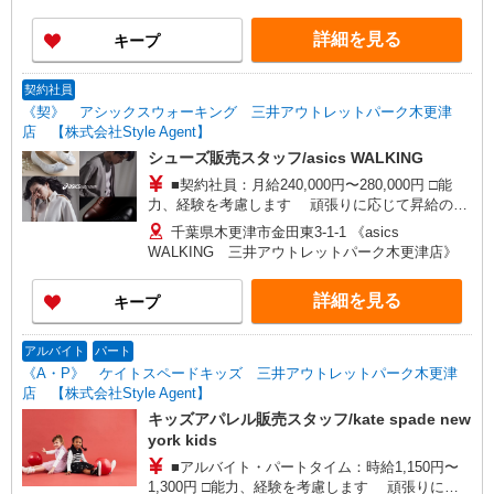
詳細を見る
キープ
契約社員
《契》 アシックスウォーキング 三井アウトレットパーク木更津
店 【株式会社Style Agent】
シューズ販売スタッフ/asics WALKING
■契約社員：月給240,000円〜280,000円 □能
力、経験を考慮します 頑張りに応じて昇給の可
能性あり □別途交通費全額支給 □役職任用時、各
千葉県木更津市金田東3-1-1 《asics
種手当あり □アルバイト・パートタイムスタッフ
WALKING 三井アウトレットパーク木更津店》
(時給1,400円〜1,600円)同時募集中！ ・1日あたり
実働5時間〜最大7.5時間(実働6時間を超過する場
詳細を見る
キープ
合は別途休憩あり)×週2日から相談OK！
アルバイト
パート
《A・P》 ケイトスペードキッズ 三井アウトレットパーク木更津
店 【株式会社Style Agent】
キッズアパレル販売スタッフ/kate spade new
york kids
■アルバイト・パートタイム：時給1,150円〜
1,300円 □能力、経験を考慮します 頑張りに応