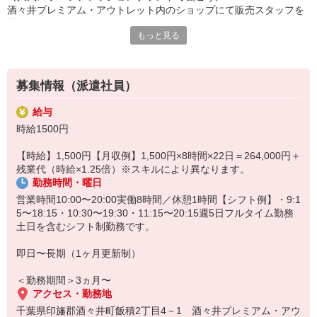
酒々井プレミアム・アウトレット内のショップにて販売スタッフを
募集します。
もっと見る
店頭では「Munsingwear」を中心に、
「LANVINSPORT」など複数ブランドを展開。
スポーツシーンはもちろん、
日常でも楽しめるファッションアイテムを提案しています。
募集情報（派遣社員）
お任せするのは、
・接客販売
給与
・レジ対応
時給1500円
・商品整理
・在庫管理
【時給】1,500円【月収例】1,500円×8時間×22日＝264,000円＋
・ディスプレイ変更
残業代（時給×1.25倍）※スキルにより異なります。
・入荷、検品対応
勤務時間・曜日
・その他店舗運営業務
アウトレット店舗のため、
営業時間10:00〜20:00実働8時間／休憩1時間【シフト例】・9:1
ファミリー層からゴルフ愛好家まで幅広いお客様が来店されます。
5〜18:15・10:30〜19:30・11:15〜20:15週5日フルタイム勤務
お客様との会話を楽しみながら、
土日を含むシフト制勤務です。
一人ひとりに合った商品をご提案できる環境です。
スポーツブランド経験は不問。
即日〜長期（1ヶ月更新制）
これまでのアパレル販売経験を活かして、
新しいジャンルに挑戦したい方にもおすすめです。
＜勤務期間＞3ヵ月〜
アクセス・勤務地
千葉県印旛郡酒々井町飯積2丁目4－1 酒々井プレミアム・アウ