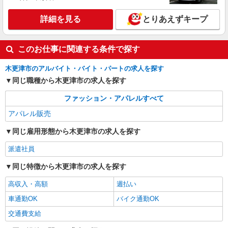
ろん未達成時のペナルティは ありません。 ・ミニ
ボーナス年2回（支給対象者/7月、12月） ・残業
アルバイト
パート
詳細を見る
とりあえずキープ
手当（1分単位） ・交通費規定内支給
Columbia Sportswear
販売・フロアスタッフ
このお仕事に関連する条件で探す
［アルバイト・パート］時給1,270円〜 ※給与
は弊社基準に基づき、経験・能力を考慮し決定し
木更津市のアルバイト・バイト・パートの求人を探す
ます
千葉県木更津市金田東3-1-5 三井アウトレッ
同じ職種から木更津市の求人を探す
トパーク 木更津
ファッション・アパレルすべて
詳細を見る
キープ
アパレル販売
アルバイト
パート
同じ雇用形態から木更津市の求人を探す
carcru stock
派遣社員
レザーグッズショップの販売スタッフ
［アルバイト・パート］時給1,300円（試用期
同じ特徴から木更津市の求人を探す
間3ヶ月：同条件）
高収入・高額
週払い
千葉県木更津市金田東3-1-7 三井アウトレッ
トパーク 木更津
車通勤OK
バイク通勤OK
交通費支給
詳細を見る
キープ