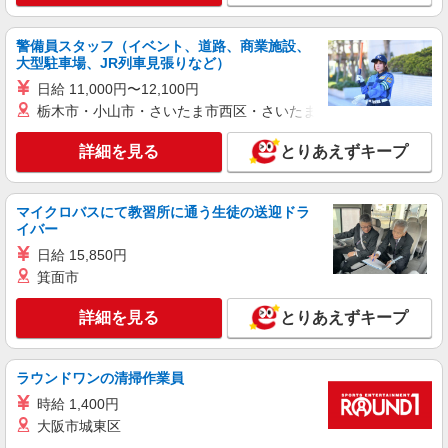
正社員
警備員スタッフ（イベント、道路、商業施設、
ALLSAINTS
大型駐車場、JR列車見張りなど）
［1］販売職（管理職）候補 ［2］販売スタッ
フ
日給 11,000円〜12,100円
栃木市・小山市・さいたま市西区・さいたま市岩槻区・久喜市・
［正社員］ ［1］年俸3,600,000円以上 ※年俸
を12分割し、毎月支給します。 ※直近の給与・ご
経験・スキル・能力を最大限考慮のうえ、給与を
詳細を見る
とりあえずキープ
千葉県木更津市金田東3-1-426 三井アウトレ
決定します。 ※試用期間3か月（契約社員）／待
ットパーク 木更津
遇・給与に変更はありません。 ※深夜勤務手当・
時間外勤務手当は法令に基づき別途支給します。
マイクロバスにて教習所に通う生徒の送迎ドラ
詳細を見る
キープ
※交通費全額支給（会社規定による／経済的最短
イバー
経路） ※社会保険完備 「転職による年収ダウンが
日給 15,850円
不安な方も、まずはお気軽にご相談ください。」
アルバイト
パート
［2］月給220,000円〜300,000円 ※経験・能力・
箕面市
DIESEL OUTLET木更津
実績により優遇いたします ※試用期間：入社3ヶ
ショップスタッフ
月後（同条件）
詳細を見る
とりあえずキープ
時給：1,400円〜（学生アルバイトの方） ★繁
忙期は時給アップあり！
DIESEL OUTLET木更津 （千葉県木更津市金
ラウンドワンの清掃作業員
田東3-1-1 三井アウトレットパーク 木更津） ★
時給 1,400円
マイカー通勤OK★ 【受動喫煙防止対策】 屋内原
大阪市城東区
則禁煙（喫煙室あり）
詳細を見る
キープ