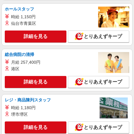
内)/KISARAZU CONCEPT STORE
ホールスタッフ
■エリアリーダー：月給230,000円〜280,000円
時給 1,150円
□能力、経験を考慮します 頑張りに応じて昇給
の可能性あり □別途交通費全額支給 □役職任用
仙台市青葉区
千葉県木更津市金田東2丁目9番1 《KISARAZU
時、各種手当あり
CONCEPT STORE》
詳細を見る
とりあえずキープ
詳細を見る
キープ
総合病院の清掃
契約社員
月給 257,400円
《店長候補生》 アシックスウォーキング 三井アウトレットパーク
木更津店 株式会社StyleAgent
港区
シューズ販売スタッフ/asics WALKING
詳細を見る
とりあえずキープ
■契約社員：月給280,000円〜320,000円 □能
力、経験を考慮します 頑張りに応じて昇給の可
能性あり □別途交通費全額支給 □別途役職手当あ
千葉県木更津市金田東3-1-1 《asics
り
レジ・商品陳列スタッフ
WALKING 三井アウトレットパーク木更津店》
時給 1,180円
詳細を見る
堺市堺区
キープ
詳細を見る
とりあえずキープ
契約社員
《契》 ケイトスペードキッズ 三井アウトレットパーク木更津店