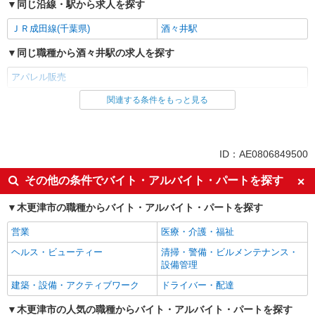
同じ沿線・駅から求人を探す
ＪＲ成田線(千葉県)
酒々井駅
同じ職種から酒々井駅の求人を探す
アパレル販売
関連する条件をもっと見る
同じ雇用形態から酒々井駅の求人を探す
派遣社員
同じ特徴から酒々井駅の求人を探す
ID：AE0806849500
高収入・高額
週払い
その他の条件でバイト・アルバイト・パートを探す
車通勤OK
バイク通勤OK
木更津市の職種からバイト・アルバイト・パートを探す
交通費支給
営業
医療・介護・福祉
同じ職種から求人を探す
ヘルス・ビューティー
清掃・警備・ビルメンテナンス・
ファッション・アパレル
設備管理
アパレル販売
建築・設備・アクティブワーク
ドライバー・配達
同じ特徴から求人を探す
木更津市の人気の職種からバイト・アルバイト・パートを探す