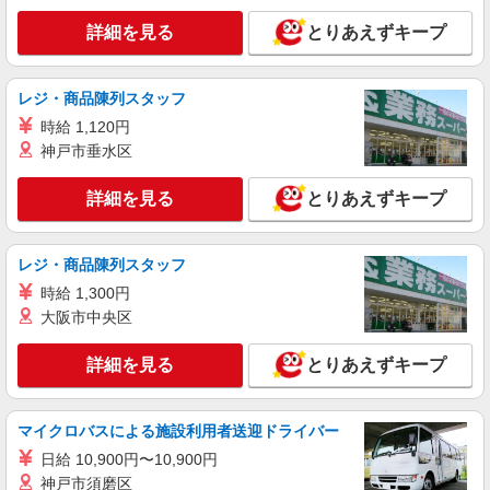
度。 ≪別途支給≫ ◇賞与年1回 ◇諸手当あり ◇
詳細を見る
とりあえずキープ
昇給あり ※給与は前職を参考にご経験・スキルに
正社員
応じて決定。
MARNI
販売スタッフ
レジ・商品陳列スタッフ
［正社員］月給248,000円〜290,000円 ※試用
時給 1,120円
期間（3ヶ月間）：時給1,300円 ※経験・能力によ
神戸市垂水区
り優遇致します。
千葉県木更津市金田東3-1-2 三井アウトレッ
トパーク 木更津
詳細を見る
とりあえずキープ
詳細を見る
キープ
レジ・商品陳列スタッフ
アルバイト
パート
時給 1,300円
Mitsumine
大阪市中央区
販売スタッフ
［アルバイト・パート］時給1,270円〜 【諸手
詳細を見る
とりあえずキープ
当】 ・販売奨励金（店舗目標達成時/2,000円〜
5,000円） 店舗全体の売上目標を達成すると販売
千葉県木更津市金田東3-1-4 三井アウトレッ
奨励金が支給されます。 ※個人ごとにも目標が設
トパーク 木更津
マイクロバスによる施設利用者送迎ドライバー
定されますが、店舗全体で目標を達成するための
日給 10,900円〜10,900円
個人ごとの目安であり、 自分の成長も目に見える
詳細を見る
キープ
のでモチベーションにもつながっています。もち
神戸市須磨区