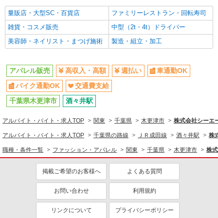
車通勤OK
量販店・大型SC・百貨店
交通費支給
ファミリーレストラン・回転寿司
雑貨・コスメ販売
中型（2t・4t）ドライバー
美容師・ネイリスト・まつげ施術
製造・組立・加工
アパレル販売
高収入・高額
週払い
車通勤OK
バイク通勤OK
交通費支給
千葉県木更津市
酒々井駅
アルバイト・バイト・求人TOP
関東
千葉県
木更津市
株式会社シーエー
アルバイト・バイト・求人TOP
千葉県の路線
ＪＲ成田線
酒々井駅
株
職種・条件一覧
ファッション・アパレル
関東
千葉県
木更津市
株式
掲載ご希望のお客様へ
よくある質問
お問い合わせ
利用規約
リンクについて
プライバシーポリシー