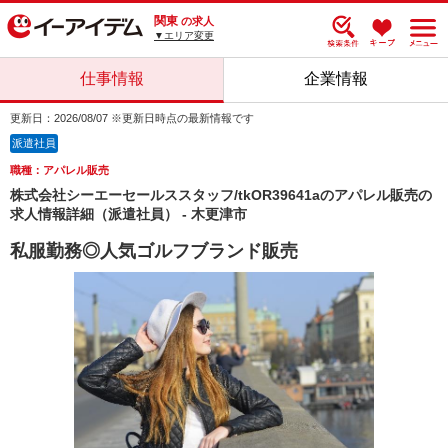
関東
の求人
▼エリア変更
仕事情報
企業情報
更新日：2026/08/07 ※更新日時点の最新情報です
派遣社員
職種：アパレル販売
株式会社シーエーセールススタッフ/tkOR39641aのアパレル販売の
求人情報詳細（派遣社員） - 木更津市
私服勤務◎人気ゴルフブランド販売