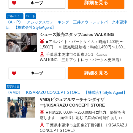
店》 埼玉県川口市宮町18-9 《Workman Colors
詳細を見る
キープ
ダイナシティウエスト店》 神奈川県小田原市中里
208 《KISARAZU CONCEPT STORE》 千葉県木
更津市金田東2丁目9番1 その他、新店オープンの
アルバイト
パート
際には、立ち上げのお手伝いとして数週間の出張
《A・P》 アシックスウォーキング 三井アウトレットパーク木更津
が発生する可能性あり。
店 【株式会社StyleAgent】
シューズ販売スタッフ/asics WALKING
■アルバイト・パートタイム：時給1,400円〜
1,500円 ※ 販売職経験者：時給1,450円〜1,600
円 □能力、経験を考慮します 頑張りに応じて昇
千葉県木更津市金田東3-1-1 《asics
給の可能性あり □別途交通費全額支給 □契約社員
WALKING 三井アウトレットパーク木更津店》
(月給240,000円〜280,000円)同時募集中！
詳細を見る
キープ
契約社員
《VMD》 KISARAZU CONCEPT STORE 【株式会社Style Agent】
VMD(ビジュアルマーチャンダイザ
ー)/KISARAZU CONCEPT STORE
■月給210,000円〜250,000円 □能力、経験を考
慮します 頑張りに応じて昇給の可能性あり □別
途交通費全額支給 □役職任用時、各種手当あり
千葉県木更津市金田東2丁目9番1 《KISARAZU
CONCEPT STORE》