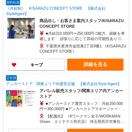
契約社員
《月給制》 KISARAZU CONCEPT STORE 【株式会社
StyleAgent】
商品出し・お客さま案内スタッフ/KISARAZU
CONCEPT STORE
■月給210,000円〜250,000円 □能力、経験を考
慮します 頑張りに応じて昇給の可能性あり □別
途交通費全額支給 □役職任用時、各種手当あり □
千葉県木更津市金田東2丁目9番1 《KISARAZU
エリアリーダー(月給230,000円〜280,000円)同時
CONCEPT STORE》
募集中！ ※ 接客・販売職の経験6ヶ月以上必須
詳細を見る
キープ
正社員
アンカーストア 関東エリア内運営店舗 【株式会社Style Agent】
アパレル販売スタッフ/関東エリア内アンカー
ストア
■アンカーストア運営スタッフ：月給250,000
円〜300,000円 ■アンカーストアマネージャー：月
給300,000円〜450,000円 □能力、経験を考慮しま
【配属先】 《#ワークマン女子/WORKMAN
す 頑張りに応じて給与UPの可能性あり □別途交
Shoes エミテラス所沢店》 埼玉県所沢市東住吉
通費全額支給 □役職任用時、各種手当あり
10番1号 《WORKMAN Plus ララガーデン川口