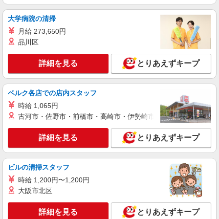
【株式会社Style Agent】
大学病院の清掃
キッズアパレル販売スタッフ/kate spade new
york kids
月給 273,650円
■契約社員：月給210,000円〜250,000円 □能
品川区
力、経験を考慮します 頑張りに応じて昇給の可
能性あり □別途交通費支給 □役職任用時、各種手
千葉県木更津市金田東3-1-1 《kate spade new
詳細を見る
とりあえずキープ
当あり □アルバイト・パートタイムスタッフ(時給
york kids 三井アウトレットパーク木更津店》
1,150円〜1,300円)同時募集中！ ・1日あたり実働
6.5時間〜最大7.5時間(別途休憩あり)×週3日から相
詳細を見る
ベルク各店での店内スタッフ
キープ
談OK！
時給 1,065円
アルバイト
古河市・佐野市・前橋市・高崎市・伊勢崎市・太田市・館林市・
チャイハネ DEPO木更津店
エスニック・アジアン雑貨ショップでの販売ス
詳細を見る
とりあえずキープ
タッフ
時給1,150円〜 ※試用期間3ヶ月（同給与） ★
昇給有
ビルの清掃スタッフ
チャイハネ DEPO木更津店 千葉県木更津市
時給 1,200円〜1,200円
中島504-2
大阪市北区
詳細を見る
キープ
詳細を見る
とりあえずキープ