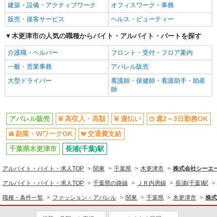
ファッション・アパレル
建築・設備・アクティブワーク
オフィスワーク・事務
アパレル販売
販売・接客サービス
ヘルス・ビューティー
同じ特徴から求人を探す
木更津市の人気の職種からバイト・アルバイト・パートを探す
週2～3日勤務OK
介護職・ヘルパー
副業・WワークOK
フロント・受付・フロア案内
交通費支給
一般・営業事務
アパレル販売
大型ドライバー
看護師・保健師・看護助手・助産
師
アパレル販売
高収入・高額
週払い
週2～3日勤務OK
副業・WワークOK
交通費支給
千葉県木更津市
長浦(千葉)駅
アルバイト・バイト・求人TOP
関東
千葉県
木更津市
株式会社シーエー
アルバイト・バイト・求人TOP
千葉県の路線
ＪＲ内房線
長浦(千葉)駅
職種・条件一覧
ファッション・アパレル
関東
千葉県
木更津市
株式