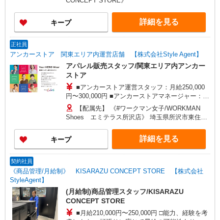
CONCEPT STORE》
募集中！ ※ 接客・販売職の経験6ヶ月以上必須
詳細を見る
キープ
正社員
アンカーストア 関東エリア内運営店舗 【株式会社Style Agent】
アパレル販売スタッフ/関東エリア内アンカー
ストア
■アンカーストア運営スタッフ：月給250,000
円〜300,000円 ■アンカーストアマネージャー：月
給300,000円〜450,000円 □能力、経験を考慮しま
【配属先】 《#ワークマン女子/WORKMAN
す 頑張りに応じて給与UPの可能性あり □別途交
Shoes エミテラス所沢店》 埼玉県所沢市東住吉
通費全額支給 □役職任用時、各種手当あり
10番1号 《WORKMAN Plus ララガーデン川口
店》 埼玉県川口市宮町18-9 《Workman Colors
詳細を見る
キープ
ダイナシティウエスト店》 神奈川県小田原市中里
208 《KISARAZU CONCEPT STORE》 千葉県木
更津市金田東2丁目9番1 その他、新店オープンの
契約社員
際には、立ち上げのお手伝いとして数週間の出張
《商品管理/月給制》 KISARAZU CONCEPT STORE 【株式会社
が発生する可能性あり。
StyleAgent】
(月給制)商品管理スタッフ/KISARAZU
CONCEPT STORE
■月給210,000円〜250,000円 □能力、経験を考