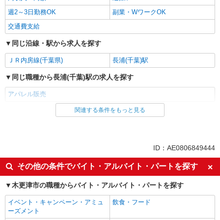
トパーク 木更津
週2～3日勤務OK
副業・WワークOK
交通費支給
詳細を見る
キープ
同じ沿線・駅から求人を探す
ＪＲ内房線(千葉県)
長浦(千葉)駅
同じ職種から長浦(千葉)駅の求人を探す
アパレル販売
関連する条件をもっと見る
同じ雇用形態から長浦(千葉)駅の求人を探す
派遣社員
同じ特徴から長浦(千葉)駅の求人を探す
ID：AE0806849444
高収入・高額
週払い
その他の条件でバイト・アルバイト・パートを探す
週2～3日勤務OK
副業・WワークOK
木更津市の職種からバイト・アルバイト・パートを探す
交通費支給
イベント・キャンペーン・アミュ
飲食・フード
同じ職種から求人を探す
ーズメント