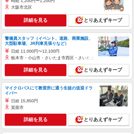
時給 1,200円〜1,200円
中島504-2
大阪市北区
詳細を見る
キープ
詳細を見る
とりあえずキープ
正社員
警備員スタッフ（イベント、道路、商業施設、
ALLSAINTS
大型駐車場、JR列車見張りなど）
［1］販売職（管理職）候補 ［2］販売スタッ
フ
日給 11,000円〜12,100円
栃木市・小山市・さいたま市西区・さいたま市岩槻区・久喜市・
［正社員］ ［1］年俸3,600,000円以上 ※年俸
を12分割し、毎月支給します。 ※直近の給与・ご
経験・スキル・能力を最大限考慮のうえ、給与を
詳細を見る
とりあえずキープ
千葉県木更津市金田東3-1-426 三井アウトレ
決定します。 ※試用期間3か月（契約社員）／待
ットパーク 木更津
遇・給与に変更はありません。 ※深夜勤務手当・
時間外勤務手当は法令に基づき別途支給します。
マイクロバスにて教習所に通う生徒の送迎ドラ
詳細を見る
キープ
※交通費全額支給（会社規定による／経済的最短
イバー
経路） ※社会保険完備 「転職による年収ダウンが
日給 15,850円
不安な方も、まずはお気軽にご相談ください。」
正社員
［2］月給220,000円〜300,000円 ※経験・能力・
箕面市
DIESEL OUTLET 木更津
実績により優遇いたします ※試用期間：入社3ヶ
ショップスタッフ（未経験OK）
月後（同条件）
詳細を見る
とりあえずキープ
月給225,000円〜285,000円 （経験・能力によ
る） ※試用期間3ヶ月（条件は同様） 【給与例】