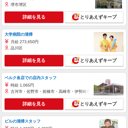
堺市堺区
詳細を見る
キープ
詳細を見る
とりあえずキープ
契約社員
《店長候補生》 アシックスウォーキング 三井アウトレットパーク
木更津店 株式会社StyleAgent
大学病院の清掃
シューズ販売スタッフ/asics WALKING
月給 273,650円
■契約社員：月給280,000円〜320,000円 □能
品川区
力、経験を考慮します 頑張りに応じて昇給の可
能性あり □別途交通費全額支給 □別途役職手当あ
千葉県木更津市金田東3-1-1 《asics
詳細を見る
とりあえずキープ
り
WALKING 三井アウトレットパーク木更津店》
詳細を見る
ベルク各店での店内スタッフ
キープ
時給 1,065円
アルバイト
古河市・佐野市・前橋市・高崎市・伊勢崎市・太田市・館林市・
チャイハネ DEPO木更津店
エスニック・アジアン雑貨ショップでの販売ス
詳細を見る
とりあえずキープ
タッフ
時給1,150円〜 ※試用期間3ヶ月（同給与） ★
昇給有
ビルの清掃スタッフ
チャイハネ DEPO木更津店 千葉県木更津市