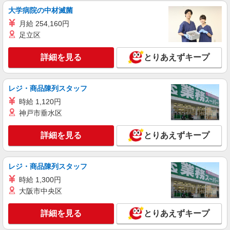
トパーク 木更津
大学病院の中材滅菌
月給 254,160円
詳細を見る
キープ
足立区
正社員
詳細を見る
とりあえずキープ
Spick＆Span／JOURNAL STANDARD／EDIFICE／IENA OUTLET
STORE
販売スタッフ
レジ・商品陳列スタッフ
［正社員］ 月給301,000円以上 固定残業時間
時給 1,120円
（トータル） 17時間/月 残業代 2万9,600円 研修中
神戸市垂水区
月給301,000円以上 (研修期間3 ヶ月 習熟度により
千葉県木更津市金田東3-1-3 三井アウトレッ
変動) 研修中 固定残業時間（トータル） 17時間/月
トパーク 木更津
詳細を見る
とりあえずキープ
研修中 残業代 2万9,600円 ・給与に一律地域手当
含む。 ・給与に固定残業代（17h/月）含む。 └
詳細を見る
キープ
超過分は別途支給 ・残業時間は月平均3時間程
度。 ≪別途支給≫ ◇賞与年1回 ◇諸手当あり ◇
レジ・商品陳列スタッフ
昇給あり ※給与は前職を参考にご経験・スキルに
アルバイト
パート
時給 1,300円
応じて決定。
Mitsumine
大阪市中央区
販売スタッフ
［アルバイト・パート］時給1,270円〜 【諸手
詳細を見る
とりあえずキープ
当】 ・販売奨励金（店舗目標達成時/2,000円〜
5,000円） 店舗全体の売上目標を達成すると販売