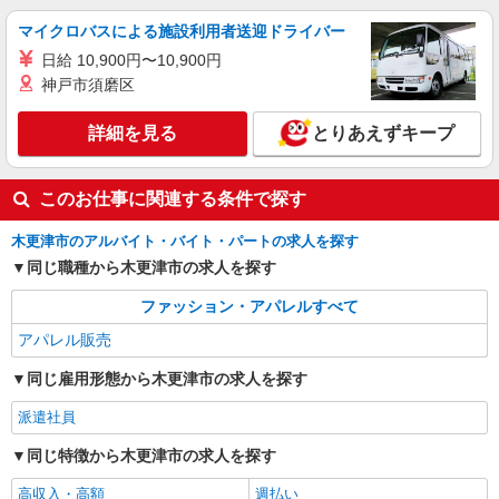
千葉県木更津市金田東3-1-4 三井アウトレッ
奨励金が支給されます。 ※個人ごとにも目標が設
トパーク 木更津
マイクロバスによる施設利用者送迎ドライバー
定されますが、店舗全体で目標を達成するための
日給 10,900円〜10,900円
個人ごとの目安であり、 自分の成長も目に見える
詳細を見る
キープ
のでモチベーションにもつながっています。もち
神戸市須磨区
ろん未達成時のペナルティは ありません。 ・ミニ
ボーナス年2回（支給対象者/7月、12月） ・残業
アルバイト
パート
詳細を見る
とりあえずキープ
手当（1分単位） ・交通費規定内支給
Columbia Sportswear
販売・フロアスタッフ
このお仕事に関連する条件で探す
［アルバイト・パート］時給1,270円〜 ※給与
は弊社基準に基づき、経験・能力を考慮し決定し
木更津市のアルバイト・バイト・パートの求人を探す
ます
千葉県木更津市金田東3-1-5 三井アウトレッ
同じ職種から木更津市の求人を探す
トパーク 木更津
ファッション・アパレルすべて
詳細を見る
キープ
アパレル販売
アルバイト
パート
同じ雇用形態から木更津市の求人を探す
Pasand by ne Quittez pas
派遣社員
販売スタッフ
［アルバイト・パート］ 時給1,700円+交通費
同じ特徴から木更津市の求人を探す
全額支給 車通勤可能！
高収入・高額
週払い
千葉県木更津市金田東3-1-10 三井アウトレッ