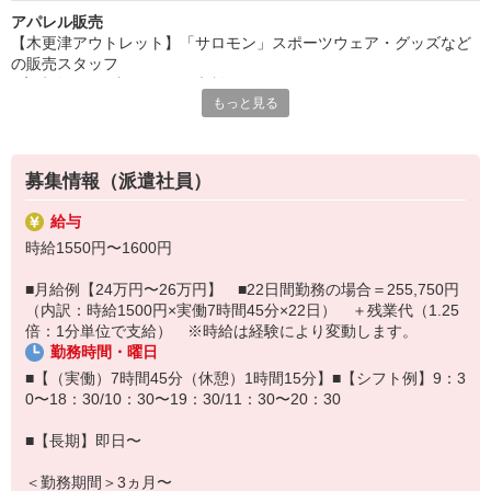
アパレル販売
【木更津アウトレット】「サロモン」スポーツウェア・グッズなど
の販売スタッフ
■高時給のお仕事 ■シフト相談OK
もっと見る
■【SALOMON（サロモン）】
フランス発祥のアウトドアブランド。
「いつまでも童心を忘れない大人の遊び心を刺激する」のコンセプ
募集情報（派遣社員）
トのもと、
マウンテンスポーツ、アウトドアを牽引するブランドとして人気の
給与
ブランドです。
時給1550円〜1600円
徹底した製品開発とこだわりのデザインをベースに、
よりモダンでアーバンな都市生活に馴染むアイテムを展開していま
■月給例【24万円〜26万円】 ■22日間勤務の場合＝255,750円
す。
（内訳：時給1500円×実働7時間45分×22日） ＋残業代（1.25
倍：1分単位で支給） ※時給は経験により変動します。
■【具体的な仕事内容】
勤務時間・曜日
●お客様対応・販売業務
・商品の説明、コーディネート提案
■【（実働）7時間45分（休憩）1時間15分】■【シフト例】9：3
・レジ清算、商品のラッピング、お見送り
0〜18：30/10：30〜19：30/11：30〜20：30
・商品の検品、品出し、レイアウト、店舗の清掃、その他雑務など
■【長期】即日〜
■【勤務時の服装】
・制服あり
＜勤務期間＞3ヵ月〜