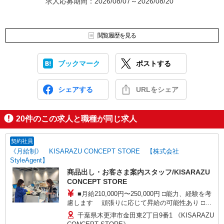
求人応募期間：2026/08/07～2026/08/20
閲覧履歴を見る
ブックマーク
ポストする
シェアする
URLをシェア
20
件のこの求人と職種が同じ求人
契約社員
《月給制》 KISARAZU CONCEPT STORE 【株式会社
StyleAgent】
商品出し・お客さま案内スタッフ/KISARAZU
CONCEPT STORE
■月給210,000円〜250,000円 □能力、経験を考
慮します 頑張りに応じて昇給の可能性あり □別
途交通費全額支給 □役職任用時、各種手当あり □
千葉県木更津市金田東2丁目9番1 《KISARAZU
エリアリーダー(月給230,000円〜280,000円)同時