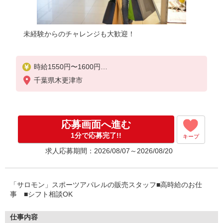
未経験からのチャレンジも大歓迎！
時給1550円〜1600円
千葉県木更津市
■月給例【24万円〜26万円】 ■22日間勤務の場合＝
255,750円（内訳：時給1500円×実働7時間45分×22
日） ＋残業代（1.25倍：1分単位で支給） ※時給
は経験により変動します。
応募画面へ進む
1分で応募完了!!
キープ
求人応募期間：2026/08/07～2026/08/20
「サロモン」スポーツアパレルの販売スタッフ■高時給のお仕
事 ■シフト相談OK
仕事内容