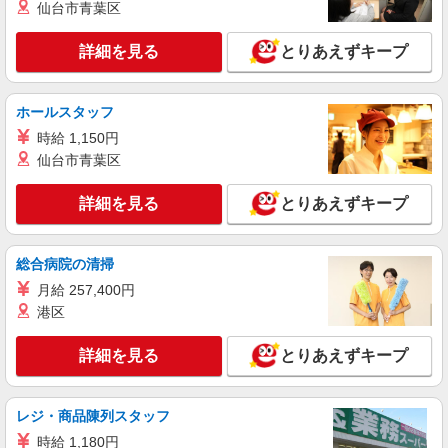
詳細を見る
仙台市青葉区
キープ
詳細を見る
とりあえずキープ
契約社員
《契》 アシックスウォーキング 三井アウトレットパーク木更津
店 【株式会社Style Agent】
ホールスタッフ
シューズ販売スタッフ/asics WALKING
時給 1,150円
■契約社員：月給240,000円〜280,000円 □能
力、経験を考慮します 頑張りに応じて昇給の可
仙台市青葉区
能性あり □別途交通費全額支給 □役職任用時、各
千葉県木更津市金田東3-1-1 《asics
種手当あり □アルバイト・パートタイムスタッフ
WALKING 三井アウトレットパーク木更津店》
詳細を見る
とりあえずキープ
(時給1,400円〜1,600円)同時募集中！ ・1日あたり
実働5時間〜最大7.5時間(実働6時間を超過する場
詳細を見る
キープ
合は別途休憩あり)×週2日から相談OK！
総合病院の清掃
月給 257,400円
契約社員
《VMD》 KISARAZU CONCEPT STORE 【株式会社Style Agent】
港区
VMD(ビジュアルマーチャンダイザ
ー)/KISARAZU CONCEPT STORE
詳細を見る
とりあえずキープ
■月給210,000円〜250,000円 □能力、経験を考
慮します 頑張りに応じて昇給の可能性あり □別
途交通費全額支給 □役職任用時、各種手当あり
レジ・商品陳列スタッフ
千葉県木更津市金田東2丁目9番1 《KISARAZU
CONCEPT STORE》
時給 1,180円