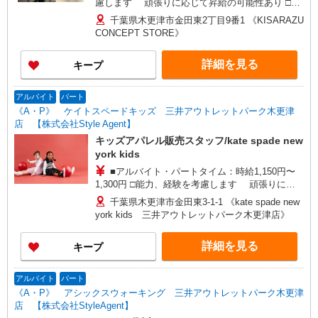
慮します 頑張りに応じて昇給の可能性あり □別
途交通費全額支給 □役職任用時、各種手当あり □
千葉県木更津市金田東2丁目9番1 《KISARAZU
エリアリーダー(月給230,000円〜280,000円)同時
CONCEPT STORE》
募集中！ ※ 接客・販売職の経験6ヶ月以上必須
詳細を見る
キープ
アルバイト
パート
《A・P》 ケイトスペードキッズ 三井アウトレットパーク木更津
店 【株式会社Style Agent】
キッズアパレル販売スタッフ/kate spade new
york kids
■アルバイト・パートタイム：時給1,150円〜
1,300円 □能力、経験を考慮します 頑張りに応
じて昇給の可能性あり □別途交通費全額支給
千葉県木更津市金田東3-1-1 《kate spade new
york kids 三井アウトレットパーク木更津店》
詳細を見る
キープ
アルバイト
パート
《A・P》 アシックスウォーキング 三井アウトレットパーク木更津
店 【株式会社StyleAgent】