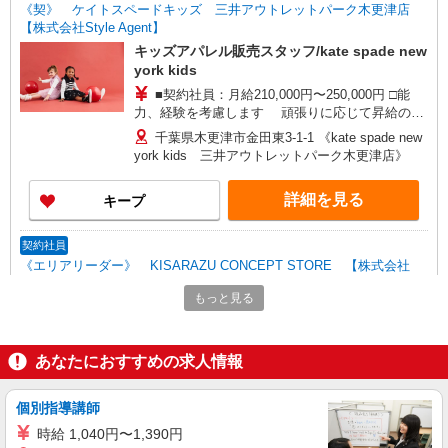
《契》 ケイトスペードキッズ 三井アウトレットパーク木更津店
【株式会社Style Agent】
キッズアパレル販売スタッフ/kate spade new
york kids
■契約社員：月給210,000円〜250,000円 □能
力、経験を考慮します 頑張りに応じて昇給の可
能性あり □別途交通費支給 □役職任用時、各種手
千葉県木更津市金田東3-1-1 《kate spade new
当あり □アルバイト・パートタイムスタッフ(時給
york kids 三井アウトレットパーク木更津店》
1,150円〜1,300円)同時募集中！ ・1日あたり実働
6.5時間〜最大7.5時間(別途休憩あり)×週3日から相
詳細を見る
キープ
談OK！
契約社員
《エリアリーダー》 KISARAZU CONCEPT STORE 【株式会社
StyleAgent】
もっと見る
エリアリーダー(商品出し・お客さま案
内)/KISARAZU CONCEPT STORE
■エリアリーダー：月給230,000円〜280,000円
あなたにおすすめの求人情報
□能力、経験を考慮します 頑張りに応じて昇給
の可能性あり □別途交通費全額支給 □役職任用
千葉県木更津市金田東2丁目9番1 《KISARAZU
時、各種手当あり
個別指導講師
CONCEPT STORE》
時給 1,040円〜1,390円