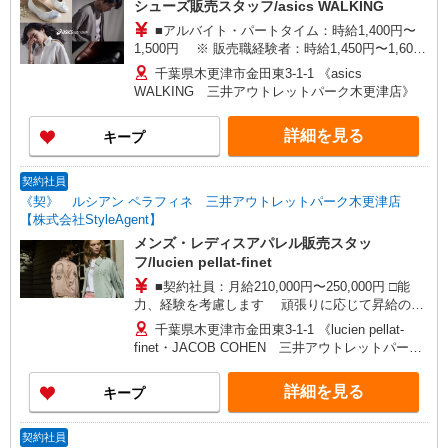
シューズ販売スタッフ/asics WALKING
■アルバイト・パートタイム：時給1,400円〜
1,500円 ※ 販売職経験者：時給1,450円〜1,600
円 □能力、経験を考慮します 頑張りに応じて昇
千葉県木更津市金田東3-1-1 《asics
給の可能性あり □別途交通費全額支給 □契約社員
WALKING 三井アウトレットパーク木更津店》
(月給240,000円〜280,000円)同時募集中！
詳細を見る
キープ
契約社員
《契》 ルシアン ペラフィネ 三井アウトレットパーク木更津店
【株式会社StyleAgent】
メンズ・レディスアパレル販売スタッ
フ/lucien pellat-finet
■契約社員：月給210,000円〜250,000円 □能
力、経験を考慮します 頑張りに応じて昇給の可
能性あり □別途交通費支給 □役職任用時、各種手
千葉県木更津市金田東3-1-1 《lucien pellat-
当あり □アルバイト・パートタイムスタッフ(時給
finet・JACOB COHEN 三井アウトレットパーク
1,150円〜1,300円)同時募集中！ ・1日あたり実働
木更津店》
6.5時間〜最大7.5時間(別途休憩あり)×週3日から相
詳細を見る
キープ
談OK！
契約社員