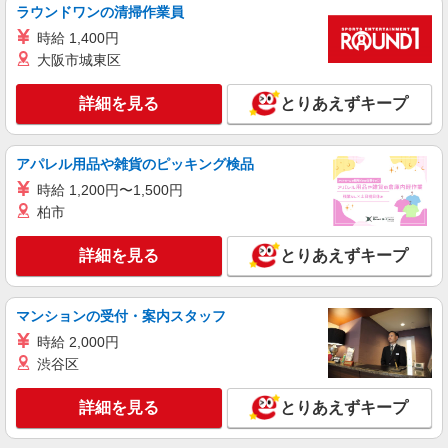
月給255,000円 別途、残業代全額支給 (社会人経
DIESEL OUTLET 木更津 （千葉県木更津市金
ラウンドワンの清掃作業員
験2年、アパレル経験あり)
田東3-1-1 三井アウトレットパーク木更津） ★マ
時給 1,400円
イカー通勤OK！ 【受動喫煙防止対策】 屋内原則
大阪市城東区
禁煙（喫煙室あり）
詳細を見る
キープ
詳細を見る
とりあえずキープ
アルバイト
パート
DIESEL OUTLET木更津
ショップスタッフ
アパレル用品や雑貨のピッキング検品
時給：1,400円〜（学生アルバイトの方） ★繁
時給 1,200円〜1,500円
忙期は時給アップあり！
柏市
DIESEL OUTLET木更津 （千葉県木更津市金
田東3-1-1 三井アウトレットパーク 木更津） ★
詳細を見る
とりあえずキープ
マイカー通勤OK★ 【受動喫煙防止対策】 屋内原
則禁煙（喫煙室あり）
詳細を見る
キープ
マンションの受付・案内スタッフ
正社員
時給 2,000円
MARNI
渋谷区
販売スタッフ
［正社員］月給248,000円〜290,000円 ※試用
詳細を見る
とりあえずキープ
期間（3ヶ月間）：時給1,300円 ※経験・能力によ
り優遇致します。
千葉県木更津市金田東3-1-2 三井アウトレッ