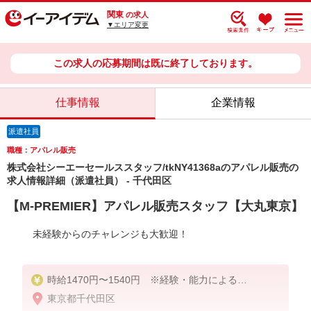
関東
の求人
▼エリア変更
この求人の応募期間は既に終了しております。
仕事情報
企業情報
派遣社員
職種：アパレル販売
株式会社シーエーセールススタッフ/tkNY41368aのアパレル販売の
求人情報詳細（派遣社員） - 千代田区
【M-PREMIER】アパレル販売スタッフ【大丸東京】
未経験からのチャレンジも大歓迎！
時給1470円〜1540円 ※経験・能力による
東京都千代田区
【月収例】時給1,540円×8時間×20日＝246,400円