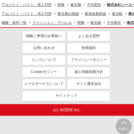
アルバイト・バイト・求人TOP
アパレル販売
関東
東京都
千代田区
株式会社シーエー
時給1550円〜1600円 ■月給例【24万円〜26万
アルバイト・バイト・求人TOP
東京都の路線
東海道新幹線
東京駅
株
円】 ■22日間勤務の場合＝255,750円（内訳：時
職種・条件一覧
ファッション・アパレル
関東
東京都
千代田区
株式
給1500円×実働7時間45分×22日） ＋残業代
新丸ビル
（1.25倍：1分単位で支給） ※時給は経験により
変動します。
掲載ご希望のお客様へ
よくある質問
詳細を見る
キープ
お問い合わせ
利用規約
派遣社員
株式会社シーエーセールススタッフ/tkYH40656a
リンクについて
プライバシーポリシー
アパレル販売
Cookieポリシー
個人情報保護方針
時給1550円〜1600円 ■月給例【24万円〜26万
円】 ■22日間勤務の場合＝255,750円（内訳：時
給1500円×実働7時間45分×22日） ＋残業代
メールサービスについて
サイト運営会社
丸の内店
（1.25倍：1分単位で支給） ※時給は経験により
変動します。
サイトマップ
詳細を見る
キープ
(c) AIDEM Inc.
派遣社員
株式会社シーエーセールススタッフ/tkSA38383c
アパレル販売
TOPへ
時給1450円〜1500円 ※経験・能力による 時