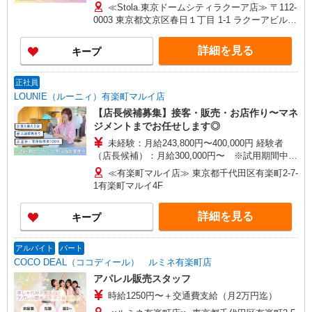
270,000円〜 ★固定残業手当：30,800円（月給に
ワーモール店／イオン大高SC店 なんばCITY店／
≪Stola.東京ドームシティラクーア店≫ 〒112-
含む） ※経験・能力考慮 ※固定残業時間は1ヶ月
天王寺MIO店／阪神梅田本店／京都ポルタ店／阪
0003 東京都文京区春日１丁目 1-1 ラクーアビル3
あたり20時間、超過時は追加で残業手当支給 ※月
急西宮ガーデンズ店 ルクアイーレ大阪店／岡山一
階
3万円まで交通費支給 ※試用期間（2〜3ヶ月）も
番街店／ミナモア広島店／博多阪急店／天神ソラ
詳細を見る
キープ
同条件 【手当】固定残業手当／資格手当／店舗職
リアプラザ店 ▽他、詳しくは備考をご参照くださ
制手当／住宅手当（実家外かつ賃貸の場合のみ別
い。
途支給）※試用期間明けから支給／特別手当 ※手
正社員
当の種類はエリアにより異なります。詳細は面接
LOUNIE（ルーニィ）有楽町マルイ店
時にお尋ねください。 ＼入社３大特典キャンペー
【店長候補募集】接客・販売・お店作り〜マネ
ン実施中！／※詳細は備考欄にて
ジメントまでお任せします◎
未経験：月給243,800円〜400,000円 経験者
（店長候補）：月給300,000円〜 ※試用期間中は
270,000円〜 ★固定残業手当：30,800円（月給に
≪有楽町マルイ店≫ 東京都千代田区有楽町2-7-
含む） ※経験・能力考慮 ※固定残業時間は1ヶ月
1有楽町マルイ4F
あたり20時間、超過時は追加で残業手当支給 ※月
3万円まで交通費支給 ※試用期間（2〜3ヶ月）も
詳細を見る
キープ
同条件 【手当】固定残業手当／資格手当／店舗職
制手当／住宅手当（実家外かつ賃貸の場合のみ別
途支給）※試用期間明けから支給／特別手当 ※手
アルバイト
パート
当の種類はエリアにより異なります。詳細は面接
COCO DEAL（ココディール） ルミネ有楽町店
時にお尋ねください。
アパレル販売スタッフ
時給1250円〜＋交通費支給（月2万円迄）