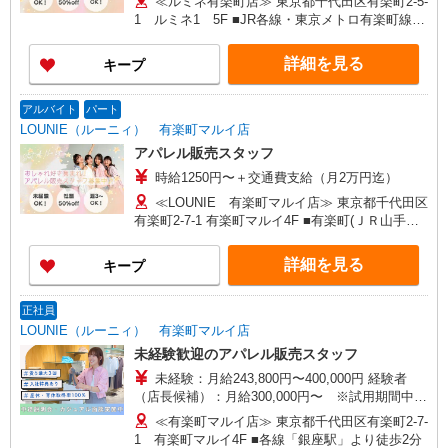
≪ルミネ有楽町店≫ 東京都千代田区有楽町2-5-
1 ルミネ1 5F ■JR各線・東京メトロ有楽町線
「有楽町駅」より徒歩2分
詳細を見る
キープ
アルバイト
パート
LOUNIE（ルーニィ） 有楽町マルイ店
アパレル販売スタッフ
時給1250円〜＋交通費支給（月2万円迄）
≪LOUNIE 有楽町マルイ店≫ 東京都千代田区
有楽町2-7-1 有楽町マルイ4F ■有楽町(ＪＲ山手線)
中央口(約2分) ■有楽町(東京メトロ有楽町線)中央
口(約2分) ■有楽町(ＪＲ京浜東北線)中央口(約2分)
詳細を見る
キープ
正社員
LOUNIE（ルーニィ） 有楽町マルイ店
未経験歓迎のアパレル販売スタッフ
未経験：月給243,800円〜400,000円 経験者
（店長候補）：月給300,000円〜 ※試用期間中は
270,000円〜 ★固定残業手当：30,800円（月給に
≪有楽町マルイ店≫ 東京都千代田区有楽町2-7-
含む） ※経験・能力考慮 ※固定残業時間は1ヶ月
1 有楽町マルイ4F ■各線「銀座駅」より徒歩2分