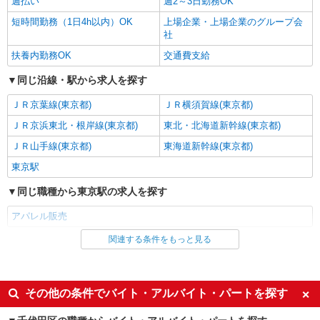
週払い
週2～3日勤務OK
短時間勤務（1日4h以内）OK
上場企業・上場企業のグループ会
詳細を見る
キープ
社
扶養内勤務OK
交通費支給
契約社員
婦人服 丸井有楽町店
同じ沿線・駅から求人を探す
婦人服の販売スタッフ
ＪＲ京葉線(東京都)
ＪＲ横須賀線(東京都)
日給9,500円〜 （経験により考慮）
丸井有楽町店 （東京都千代田区有楽町2-7-1）
ＪＲ京浜東北・根岸線(東京都)
東北・北海道新幹線(東京都)
ＪＲ山手線(東京都)
東海道新幹線(東京都)
詳細を見る
キープ
東京駅
アルバイト
同じ職種から東京駅の求人を探す
パート
ABCマート
アパレル販売
スニーカー販売スタッフ
［アルバイト・パート］時給1,250円以上(高校
関連する条件をもっと見る
同じ雇用形態から東京駅の求人を探す
生：時給1,226円以上) ※昇給あり
派遣社員
アトレ秋葉原1： 東京都千代田区外神田1-17-6
同じ特徴から東京駅の求人を探す
その他の条件でバイト・アルバイト・パートを探す
詳細を見る
キープ
週払い
週2～3日勤務OK