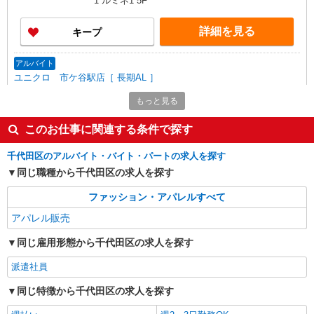
1 ルミネ1 5F
あたり20時間、超過時は追加で残業手当支給 ※月
3万円まで交通費支給 ※試用期間（2〜3ヶ月）も
詳細を見る
キープ
同条件 【手当】固定残業手当／資格手当／店舗職
制手当／住宅手当（実家外かつ賃貸の場合のみ別
途支給）※試用期間明けから支給／特別手当 ※手
アルバイト
当の種類はエリアにより異なります。詳細は面接
ユニクロ 市ケ谷駅店［ 長期AL ］
時にお尋ねください。
カジュアル衣料販売スタッフ 長期アルバイ
もっと見る
ト
時給1,230円〜1,620円
このお仕事に関連する条件で探す
ユニクロ 市ケ谷駅店 （東京都千代田区五番
町1番地 JR市ヶ谷駅構内1F）
千代田区のアルバイト・バイト・パートの求人を探す
同じ職種から千代田区の求人を探す
詳細を見る
キープ
ファッション・アパレルすべて
アパレル販売
契約社員
REGAL SHOES ヨドバシAkiba店
同じ雇用形態から千代田区の求人を探す
REGALの革靴の販売・接客スタッフ
月給214,500円〜215,500円 ※経験・能力に
派遣社員
よる ※試用期間（3〜6ヶ月※勤務内容による）は
同じ特徴から千代田区の求人を探す
時給1,250円
東京都千代田区神田花岡町1-1 ヨドバシ
Akiba7Ｆ