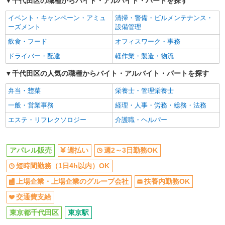
千代田区の職種からバイト・アルバイト・パートを探す
派遣社員
短時間勤務（1日4h以内）OK
上場企業・上場企業のグループ会
イベント・キャンペーン・アミュ
清掃・警備・ビルメンテナンス・
株式会社シーエーセールススタッフ/tkINAKab01
社
ーズメント
設備管理
アパレル販売
扶養内勤務OK
交通費支給
飲食・フード
オフィスワーク・事務
時給1540円〜1640円 ※経験・能力による 上
同じ職種から求人を探す
記給与＋時間外勤務手当＋交通費支給◎
ドライバー・配達
軽作業・製造・物流
Allbirds （オールバーズ） 丸の内
ファッション・アパレル
千代田区の人気の職種からバイト・アルバイト・パートを探す
アパレル販売
詳細を見る
キープ
弁当・惣菜
栄養士・管理栄養士
同じ特徴から求人を探す
一般・営業事務
経理・人事・労務・総務・法務
派遣社員
週2～3日勤務OK
短時間勤務（1日4h以内）OK
エステ・リフレクソロジー
介護職・ヘルパー
株式会社シーエーセールススタッフ/tkYH33382a
アパレル販売
上場企業・上場企業のグループ会
扶養内勤務OK
社
時給1500円〜1650円 ■月給例【23万円〜26万
アパレル販売
週払い
週2～3日勤務OK
円】 ■22日間勤務の場合＝247,500円（内訳：時
交通費支給
給1500円×実働7時間30分×22日） ＋残業代
短時間勤務（1日4h以内）OK
新丸の内ビルディング
（1.25倍：1分単位で支給） ※時給は経験により
上場企業・上場企業のグループ会社
変動します。
扶養内勤務OK
詳細を見る
キープ
交通費支給
東京都千代田区
派遣社員
東京駅
株式会社シーエーセールススタッフ/tkYH40241a