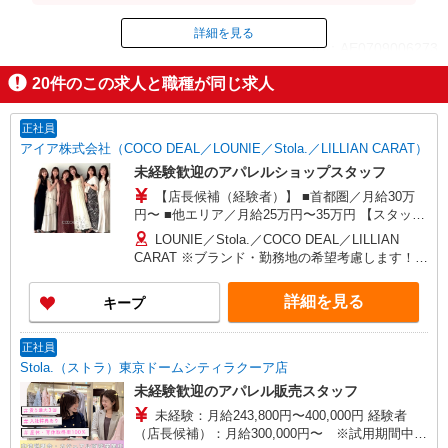
※月収例は一例です。
詳細を見る
ID：AE0709006273
20
件のこの求人と職種が同じ求人
掲載期間終了
正社員
アイア株式会社（COCO DEAL／LOUNIE／Stola.／LILLIAN CARAT）
未経験歓迎のアパレルショップスタッフ
【店長候補（経験者）】 ■首都圏／月給30万
円〜 ■他エリア／月給25万円〜35万円 【スタッ
フ】 ■首都圏／月給24万3,800円〜40万円 ■大阪／
LOUNIE／Stola.／COCO DEAL／LILLIAN
月給23万3,500円〜35万円 ■京都、兵庫、愛知、岐
CARAT ※ブランド・勤務地の希望考慮します！※
阜、福岡／月給22万7,800円〜35万円 ■他エリア／
転勤なし 更に東京、神奈川、千葉、埼玉、北海
月給22万2,100円〜35万円 固定残業手当含む（1ヶ
道、宮城（仙台）、愛知、大阪、兵庫、京都、和
詳細を見る
キープ
月あたり20時間）※超過時は追加支給 首都圏エリ
歌山、岡山、広島、愛媛、福岡、長崎、宮崎、熊
ア：30,800円 大阪：29,500円 京都、兵庫、愛知、
本などの各店舗で募集しています。 【COCO
岐阜、福岡：28,800円 他：28,100円 ※経験・能力
DEAL】 札幌PARCO店 ルミネ新宿LUMINE2店／
正社員
考慮 ※試用期間3ヶ月も同条件（首都圏：店長候
ルミネ池袋店／ルミネ横浜／ルミネ大宮店／ルミ
Stola.（ストラ）東京ドームシティラクーア店
補は月給27万円〜）
ネ有楽町店 ルミネ立川店／ルミネ町田店／池袋
未経験歓迎のアパレル販売スタッフ
PARCO店／東京スカイツリータウン・ソラマチ店
未経験：月給243,800円〜400,000円 経験者
イクスピアリ店／イオンレイクタウン店／ジョイ
（店長候補）：月給300,000円〜 ※試用期間中は
ナス店／テラスモール湘南店 タカシマヤ ゲートタ