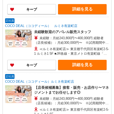
あたり20時間、超過時は追加で残業手当支給 ※月
3万円まで交通費支給 ※試用期間（2〜3ヶ月）も
詳細を見る
キープ
同条件 【手当】固定残業手当／資格手当／店舗職
制手当／住宅手当（実家外かつ賃貸の場合のみ別
途支給）※試用期間明けから支給／特別手当 ※手
正社員
当の種類はエリアにより異なります。詳細は面接
COCO DEAL（ココディール） ルミネ有楽町店
時にお尋ねください。 ＼入社３大特典キャンペー
未経験歓迎のアパレル販売スタッフ
ン実施中！／※詳細は備考欄にて
未経験：月給243,800円〜400,000円 経験者
（店長候補）：月給300,000円〜 ※試用期間中は
270,000円〜 ★固定残業手当：30,800円（月給に
≪ルミネ有楽町店≫ 東京都千代田区有楽町2-5-
含む） ※経験・能力考慮 ※固定残業時間は1ヶ月
1 ルミネ1 5F ■JR各線・東京メトロ有楽町線「有
あたり20時間、超過時は追加で残業手当支給 ※月
楽町駅」より徒歩2分
3万円まで交通費支給 ※試用期間（2〜3ヶ月）も
詳細を見る
キープ
同条件 【手当】固定残業手当／資格手当／店舗職
制手当／住宅手当（実家外かつ賃貸の場合のみ別
途支給）※試用期間明けから支給／特別手当 ※手
正社員
当の種類はエリアにより異なります。詳細は面接
COCO DEAL（ココディール）ルミネ有楽町店
時にお尋ねください。
【店長候補募集】接客・販売・お店作り〜マネ
ジメントまでお任せします◎
未経験：月給243,800円〜400,000円 経験者
（店長候補）：月給300,000円〜 ※試用期間中は
270,000円〜 ★固定残業手当：30,800円（月給に
≪ルミネ有楽町店≫ 東京都千代田区有楽町2-5-
含む） ※経験・能力考慮 ※固定残業時間は1ヶ月