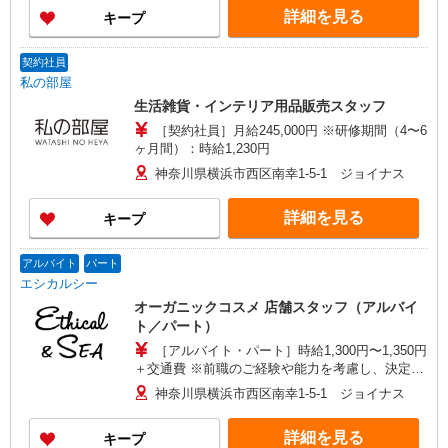
後に正社員登用となります。 そのほかの条件に変
詳細を見る
キープ
更はありません。 ※基本給の５％を都市手当とし
て一律含む ＜都市手当の具体例＞ ・月給22万
円：都市手当1万1000円 ・月給30万円：都市手当1
契約社員
万5000円
私の部屋
生活雑貨・インテリア用品販売スタッフ
［契約社員］月給245,000円 ※研修期間（4〜6
ヶ月間）：時給1,230円
神奈川県横浜市西区南幸1-5-1 ジョイナス
詳細を見る
キープ
アルバイト
パート
エシカルシー
オーガニックコスメ 店舗スタッフ（アルバイ
ト／パート）
［アルバイト・パート］時給1,300円〜1,350円
＋交通費 ※前職のご経験や能力を考慮し、決定い
たします。
神奈川県横浜市西区南幸1-5-1 ジョイナス
詳細を見る
キープ