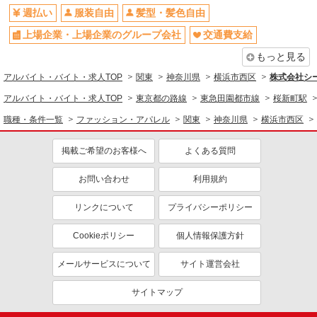
交通費支給
雑貨販売
週払い
服装自由
髪型・髪色自由
時給1450円〜1500円 ※経験・能力による
上場企業・上場企業のグループ会社
交通費支給
1500円×7時間×8日＝84,000円
もっと見る
新高島駅駅徒歩4分
アルバイト・バイト・求人TOP
関東
神奈川県
横浜市西区
株式会社シー
詳細を見る
キープ
アルバイト・バイト・求人TOP
東京都の路線
東急田園都市線
桜新町駅
職種・条件一覧
ファッション・アパレル
関東
神奈川県
横浜市西区
派遣社員
株式会社シーエーセールススタッフ/tkHT16476c
掲載ご希望のお客様へ
よくある質問
雑貨販売
時給1500円 ■経験値により掲載時給より変動
お問い合わせ
利用規約
あります。
220-8510 神奈川県横浜市西区高島2丁目18－1
リンクについて
プライバシーポリシー
詳細を見る
キープ
Cookieポリシー
個人情報保護方針
メールサービスについて
サイト運営会社
派遣社員
株式会社シーエーセールススタッフ/tkMK38776a
サイトマップ
雑貨販売
時給1600円 【月収例】1600円×7.5時間×22日