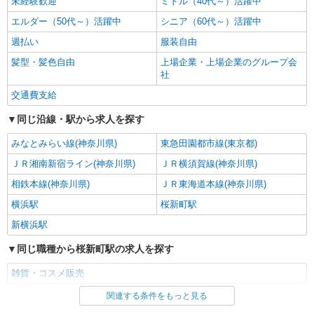
未経験歓迎
ミドル（40代～）活躍中
株式会社シーエーセールススタッフ/tkAK38796a
エルダー（50代～）活躍中
シニア（60代～）活躍中
雑貨販売
週払い
時給1540円〜1640円 ※経験・能力による 上
服装自由
記給与＋時間外勤務手当＋交通費支給◎
髪型・髪色自由
上場企業・上場企業のグループ会
みなとみらい2丁目2－1 横浜ランドマークプラ
社
ザ
交通費支給
詳細を見る
キープ
同じ沿線・駅から求人を探す
みなとみらい線(神奈川県)
東急田園都市線(東京都)
派遣社員
株式会社シーエーセールススタッフ/tkNS40808a
ＪＲ湘南新宿ライン(神奈川県)
ＪＲ横須賀線(神奈川県)
コスメ販売
相鉄本線(神奈川県)
ＪＲ東海道本線(神奈川県)
時給1540円〜1600円 【月給例】時給1,540
横浜駅
桜新町駅
円 実働7.5H×22日勤務の場合「254,100円」※月
収例は一例です。ご経験により異なります。
新横浜駅
〒220-0005 神奈川県横浜市西区南幸1丁目1
－1
同じ職種から桜新町駅の求人を探す
詳細を見る
キープ
雑貨・コスメ販売
関連する条件をもっと見る
同じ雇用形態から桜新町駅の求人を探す
派遣社員