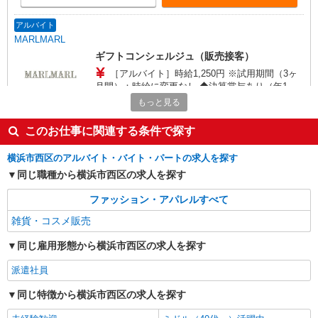
アルバイト
MARLMARL
ギフトコンシェルジュ（販売接客）
［アルバイト］時給1,250円 ※試用期間（3ヶ
月間）：時給に変更なし ◆決算賞与あり（年1
回 諸条件あり）
もっと見る
〒220-0012 神奈川県横浜市西区みなとみらい
三丁目5番1号 マークイズみなとみらい
このお仕事に関連する条件で探す
詳細を見る
キープ
横浜市西区のアルバイト・バイト・パートの求人を探す
同じ職種から横浜市西区の求人を探す
アルバイト
マトエル
ファッション・アパレルすべて
販売スタッフ
雑貨・コスメ販売
［アルバイト］時給1,230円〜
同じ雇用形態から横浜市西区の求人を探す
神奈川県横浜市西区南幸1-5-1 ジョイナス
派遣社員
詳細を見る
キープ
同じ特徴から横浜市西区の求人を探す
派遣社員