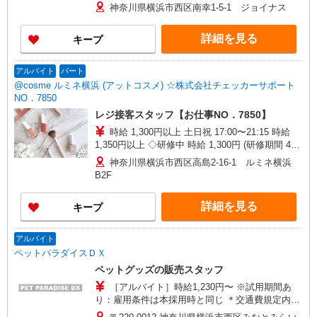
神奈川県横浜市西区南幸1-5-1 ジョイナス
詳細を見る
キープ
アルバイト
パート
@cosme ルミネ横浜 (アットコスメ) ☆株式会社チェッカーサポート
NO．7850
レジ接客スタッフ【お仕事NO．7850】
時給 1,300円以上 土日祝 17:00〜21:15 時給
1,350円以上 ◇研修中 時給 1,300円 (研修期間 40
時間 )
神奈川県横浜市西区高島2-16-1 ルミネ横浜
B2F
詳細を見る
キープ
アルバイト
ペットパラダイスＤＸ
ペットグッズの販売スタッフ
［アルバイト］時給1,230円〜 ※試用期間あ
り：雇用条件は本採用時と同じ ＊交通費規定内支
給有り（〜10,000円/月） ＊支払い方法：月1回