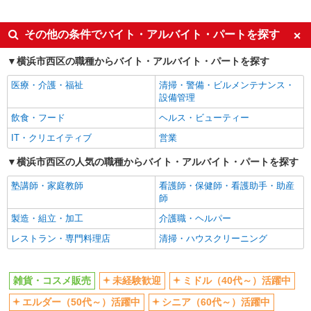
株式会社シーエーセールススタッフ/tkYU42441a
派遣社員
コスメ販売
同じ特徴から桜新町駅の求人を探す
その他の条件でバイト・アルバイト・パートを探す
時給1500円 【月給例】時給1500円 実働
7.5H×22日勤務の場合「247,500円」※月収例は一
未経験歓迎
ミドル（40代～）活躍中
例です。ご経験により異なります。
横浜市西区の職種からバイト・アルバイト・パートを探す
〒220-0011 神奈川県横浜市西区高島2-18-1 そ
エルダー（50代～）活躍中
シニア（60代～）活躍中
ごう横浜店 1F ビューティフロア
医療・介護・福祉
清掃・警備・ビルメンテナンス・
週払い
服装自由
設備管理
詳細を見る
キープ
髪型・髪色自由
上場企業・上場企業のグループ会
飲食・フード
ヘルス・ビューティー
社
IT・クリエイティブ
営業
派遣社員
交通費支給
株式会社シーエーセールススタッフ/tkYU40808a
横浜市西区の人気の職種からバイト・アルバイト・パートを探す
コスメ販売
同じ職種から求人を探す
塾講師・家庭教師
看護師・保健師・看護助手・助産
時給1540円〜1600円 【月給例】時給1,540
ファッション・アパレル
師
円 実働7.5H×22日勤務の場合「254,100円」※月
収例は一例です。ご経験により異なります。
〒220-0005 神奈川県横浜市西区南幸1丁目1
雑貨・コスメ販売
製造・組立・加工
介護職・ヘルパー
－1
レストラン・専門料理店
清掃・ハウスクリーニング
同じ特徴から求人を探す
詳細を見る
キープ
未経験歓迎
ミドル（40代～）活躍中
雑貨・コスメ販売
未経験歓迎
ミドル（40代～）活躍中
服装自由
上場企業・上場企業のグループ会
派遣社員
社
エルダー（50代～）活躍中
シニア（60代～）活躍中
株式会社シーエーセールススタッフ/tkYM26506v