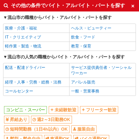
同じ特徴から流山セントラルパーク駅の求人を探す
その他の条件でバイト・アルバイト・パートを探す
アルバイト
マミープラス 西平井店
未経験歓迎
フリーター歓迎
流山市の職種からバイト・アルバイト・パートを探す
スーパーマーケットでの早朝フロアスタッフ
昇給あり
週2～3日勤務OK
医療・介護・福祉
ヘルス・ビューティー
＜アルバイト＞ 時給1300円〜※大学生OK、高
短時間勤務（1日4h以内）OK
服装自由
卒以上 ★週4日以上の勤務契約の方は、日・祝日
IT・クリエイティブ
飲食・フード
は時給100円ＵＰ！
髪型・髪色自由
車通勤OK
千葉県流山市西平井3-1-3
軽作業・製造・物流
教育・保育
バイク通勤OK
扶養内勤務OK
詳細を見る
キープ
流山市の人気の職種からバイト・アルバイト・パートを探す
副業・WワークOK
交通費支給
配送・配達ドライバー
サービス提供責任者・ソーシャル
社会保険あり
社員登用あり
パート
ワーカー
マミープラス 西平井店
同じ職種から求人を探す
経理・人事・労務・総務・法務
アパレル販売
スーパーマーケットでの鮮魚スタッフ
販売・接客サービス
コールセンター
一般・営業事務
＜パート＞ 時給1270円〜／16時以降時給1370
円〜 ★土曜・日曜・祝日は時給100円ＵＰ！
コンビニ・スーパー
千葉県流山市西平井3-1-3
コンビニ・スーパー
未経験歓迎
フリーター歓迎
同じ特徴から求人を探す
詳細を見る
キープ
昇給あり
週2～3日勤務OK
未経験歓迎
週2～3日勤務OK
短時間勤務（1日4h以内）OK
服装自由
短時間勤務（1日4h以内）OK
服装自由
パート
髪型・髪色自由
車通勤OK
バイク通勤OK
マミープラス 西平井店