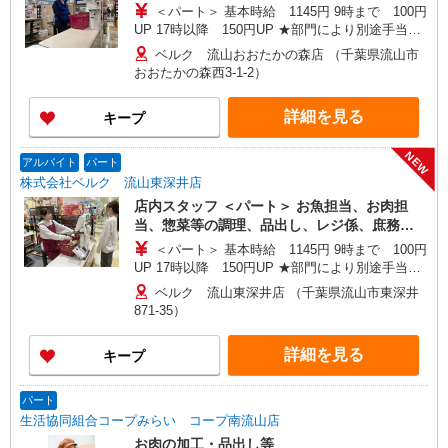
＜パート＞ 基本時給 1145円 9時まで 100円
三郷市、寄居町、和光市、白岡市 ＜東京都＞ 江戸
UP 17時以降 150円UP ★部門により別途手当が
川区、足立区、町田市、八王子市、青梅市、東大
つく場合あり ※22時以降 基本時給より25％UP
和市、葛飾区、練馬区 ＜神奈川県＞ 横浜市鶴見
ベルク 流山おおたかの森店 （千葉県流山市
★評価制度で時給UP！ ★パートは日・祝日は更
区、横浜市都筑区、座間市、伊勢原市、相模原市
おおたかの森西3-1-2）
に時給100円UP！ 上記時間帯は募集時間ではあり
中央区、秦野市、厚木市 ＜千葉県＞ 市川市、松戸
ません。募集時間は勤務時間・曜日欄でご確認く
市、流山市、野田市、柏市、八千代市、習志野
詳細を見る
キープ
ださい。
市、千葉市中央区、鎌ケ谷市、印西市、佐倉市、
白井市、船橋市、我孫子市、浦安市、富里市 ＜群
NEW
馬県＞ 高崎市、前橋市、藤岡市、伊勢崎市、太田
アルバイト
パート
市、大泉町、館林市、渋川市、中之条町 ＜茨城県
株式会社ベルク 流山東深井店
＞古河市 ＜栃木県＞佐野市、小山市
店内スタッフ ＜パート＞ お魚担当、お肉担
当、惣菜等の調理、品出し、レジ係、庶務
（カート回収・清掃、他） ＜学生アルバイト
＜パート＞ 基本時給 1145円 9時まで 100円
＞ レジ係
UP 17時以降 150円UP ★部門により別途手当が
つく場合あり ＜学生アルバイト＞ 17時まで 基
ベルク 流山東深井店 （千葉県流山市東深井
本時給1145円 17時以降 時給1195円（一律夜間
871-35）
手当含む） ※22時以降は18歳以上（高校生不可）
※22時以降 基本時給より25％UP ★評価制度で
詳細を見る
キープ
時給UP！ ★パートは日・祝日は更に時給100円
UP！ 上記時間帯は募集時間ではありません。募
集時間は勤務時間・曜日欄でご確認ください。
パート
生活協同組合コープみらい コープ南流山店
お肉の加工・品出し等