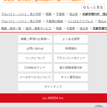
車通勤OK
扶養内勤務OK
スーパーマーケットでのフロアスタッフ
副業・WワークOK
交通費支給
もっと見る
＜パート＞ 時給1270円〜／16時以降時給1370
社会保険あり
社員登用あり
アルバイト・バイト・求人TOP
関東
千葉県
流山市
生鮮市場TOP 
円〜 ★土曜・日曜・祝日は時給100円ＵＰ！
アルバイト・バイト・求人TOP
千葉県の路線
つくばエクスプレス
流山セ
千葉県流山市西平井3-1-3
職種・条件一覧
販売・接客サービス
関東
千葉県
流山市
生鮮市場T
詳細を見る
キープ
掲載ご希望のお客様へ
よくある質問
お問い合わせ
利用規約
リンクについて
プライバシーポリシー
Cookieポリシー
個人情報保護方針
メールサービスについて
サイト運営会社
サイトマップ
(c) AIDEM Inc.