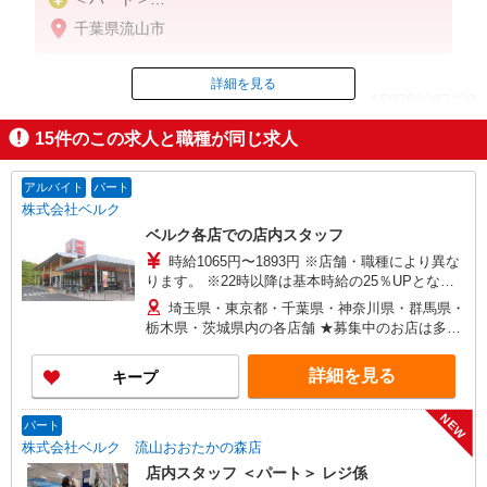
時給1270円〜／16時以降時給1370円〜
千葉県流山市
★土曜・日曜・祝日は時給100円UP！
詳細を見る
ID：AE0708997128
15
件のこの求人と職種が同じ求人
掲載期間終了
アルバイト
パート
株式会社ベルク
ベルク各店での店内スタッフ
時給1065円〜1893円 ※店舗・職種により異な
ります。 ※22時以降は基本時給の25％UPとなり
ます。 ＜パートのみ＞ ★朝9時までは基本時給＋
埼玉県・東京都・千葉県・神奈川県・群馬県・
100円、17時以降は基本時給＋150円となります。
栃木県・茨城県内の各店舗 ★募集中のお店は多数
★日・祝日は全時間帯で時給＋100円となります。
ございます。 ★オープニングスタッフ募集のお店
★店舗により鮮魚手当・レジ手当があります。
もございます。 ＜埼玉県＞ さいたま市、川口市、
詳細を見る
キープ
戸田市、新座市、 八潮市、越谷市、所沢市、富士
見市、三芳町、ふじみ野市、狭山市、川越市、入
NEW
間市、飯能市、春日部市、 蓮田市、幸手市、久喜
パート
市、上尾市、北本市、坂戸市、鶴ヶ島市、毛呂山
株式会社ベルク 流山おおたかの森店
町、東松山市、鴻巣市、行田市、 羽生市、加須
店内スタッフ ＜パート＞ レジ係
市、熊谷市、深谷市、本庄市、上里町、秩父市、