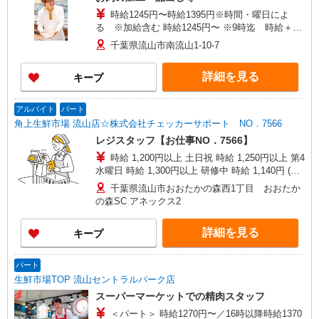
時給1245円〜時給1395円※時間・曜日によ
る ※加給含む 時給1245円〜 ※9時迄 時給＋
100円 ※16時（17時）以降 時給＋150円 ※日・
千葉県流山市南流山1-10-7
祝日 時給＋150円
詳細を見る
キープ
アルバイト
パート
角上生鮮市場 流山店☆株式会社チェッカーサポート NO．7566
レジスタッフ【お仕事NO．7566】
時給 1,200円以上 土日祝 時給 1,250円以上 第4
水曜日 時給 1,300円以上 研修中 時給 1,140円 (研
修期間 30 時間 )
千葉県流山市おおたかの森西1丁目 おおたか
の森SC アネックス2
詳細を見る
キープ
パート
生鮮市場TOP 流山セントラルパーク店
スーパーマーケットでの精肉スタッフ
＜パート＞ 時給1270円〜／16時以降時給1370