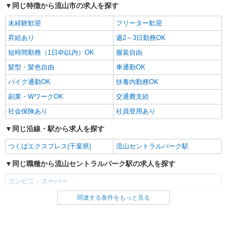
詳細を見る
キープ
同じ特徴から流山市の求人を探す
未経験歓迎
フリーター歓迎
パート
生鮮市場TOP 流山セントラルパーク店
昇給あり
週2～3日勤務OK
スーパーマーケットでの鮮魚スタッフ
短時間勤務（1日4h以内）OK
服装自由
＜パート＞ 時給1270円〜／16時以降時給1370
髪型・髪色自由
車通勤OK
円〜 ★土曜・日曜・祝日は時給100円ＵＰ！
バイク通勤OK
扶養内勤務OK
千葉県流山市中61-2
副業・WワークOK
交通費支給
詳細を見る
キープ
社会保険あり
社員登用あり
同じ沿線・駅から求人を探す
パート
マミープラス 西平井店
つくばエクスプレス(千葉県)
流山セントラルパーク駅
スーパーマーケットでの惣菜ベーカリースタッ
フ
同じ職種から流山セントラルパーク駅の求人を探す
＜パート＞ 時給1270円〜／16時以降時給1370
コンビニ・スーパー
円〜 ★土曜・日曜・祝日は時給100円ＵＰ！
千葉県流山市西平井3-1-3
関連する条件をもっと見る
同じ雇用形態から流山セントラルパーク駅の求人を探す
パート
詳細を見る
キープ