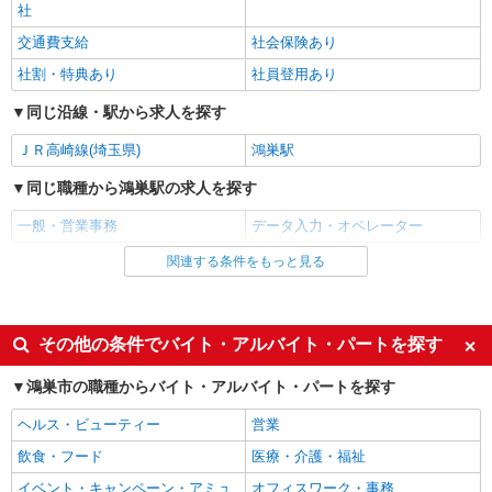
社
交通費支給
社会保険あり
社割・特典あり
社員登用あり
同じ沿線・駅から求人を探す
ＪＲ高崎線(埼玉県)
鴻巣駅
同じ職種から鴻巣駅の求人を探す
一般・営業事務
データ入力・オペレーター
関連する条件をもっと見る
同じ雇用形態から鴻巣駅の求人を探す
アルバイト
パート
同じ特徴から鴻巣駅の求人を探す
その他の条件でバイト・アルバイト・パートを探す
履歴書不要
未経験歓迎
鴻巣市の職種からバイト・アルバイト・パートを探す
経験者・有資格者歓迎
新卒・第二新卒歓迎
ヘルス・ビューティー
営業
女性活躍中
主婦・主夫歓迎
飲食・フード
医療・介護・福祉
フリーター歓迎
学歴不問
イベント・キャンペーン・アミュ
オフィスワーク・事務