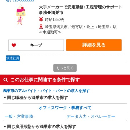
谷）/26-0585355
大手メーカーで安定勤務♪工程管理のサポート
事務◆鴻巣市
時給1350円
埼玉県鴻巣市／最寄駅：吹上（埼玉県）駅
≪車通勤可≫
詳細を見る
キープ
派遣社員
パーソルテンプスタッフ株式会社 上信コーディネートセンター（熊
もっと見る
谷）/26-0531268
9月開始★［鴻巣市前砂］
このお仕事に関連する条件で探す
時給1400円
埼玉県鴻巣市／最寄駅：吹上（埼玉県）駅
鴻巣市のアルバイト・バイト・パートの求人を探す
≪車通勤可≫ ◆無料駐車場あり
同じ職種から鴻巣市の求人を探す
オフィスワーク・事務すべて
詳細を見る
キープ
一般・営業事務
データ入力・オペレーター
派遣社員
同じ雇用形態から鴻巣市の求人を探す
パーソルテンプスタッフ株式会社 上信コーディネートセンター（太