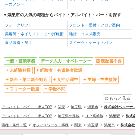
ブランクOK
ミドル（40代～）活躍中
ーズメント
エルダー（50代～）活躍中
10時～勤務OK
鴻巣市の人気の職種からバイト・アルバイト・パートを探す
16時前退社OK
時間固定シフト制
フォークリフト
フロント・受付・フロア案内
フルタイム歓迎
朝
美容師・ネイリスト・まつげ施術
雑貨・コスメ販売
昼
夕方
食品製造・加工
スイーツ・ケーキ・パン
夜
服装自由
髪型・髪色自由
髭（ひげ）OK
一般・営業事務
データ入力・オペレーター
履歴書不要
ネイルOK
ピアスOK
未経験歓迎
経験者・有資格者歓迎
上場企業・上場企業のグループ会
扶養内勤務OK
社
新卒・第二新卒歓迎
女性活躍中
主婦・主夫歓迎
交通費支給
社会保険あり
フリーター歓迎
学歴不問
社割・特典あり
社員登用あり
もっと見る
同じ職種から求人を探す
アルバイト・バイト・求人TOP
関東
埼玉県
鴻巣市
株式会社ベルーナ
アルバイト・バイト・求人TOP
埼玉県の路線
ＪＲ高崎線
鴻巣駅
株式
オフィスワーク・事務
職種・条件一覧
オフィスワーク・事務
関東
埼玉県
鴻巣市
株式会社
一般・営業事務
データ入力・オペレーター