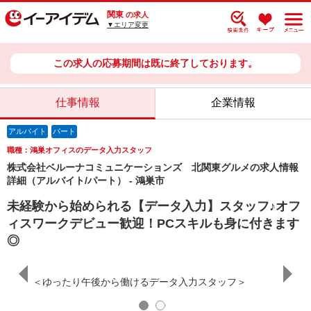
関東
の求人
▼エリア変更
この求人の応募期間は既に終了しております。
仕事情報
企業情報
アルバイト
パート
職種：鴻巣オフィスのデータ入力スタッフ
株式会社ベルーナコミュニケーションズ 北関東グルメの求人情報
詳細（アルバイト/パート） - 鴻巣市
未経験から始められる【データ入力】スタッフ♪オフ
ィスワークデビュー歓迎！PCスキルも身に付きます
◎
ネイル
＜ゆったり午後から働けるデータ入力スタッフ＞
服装の