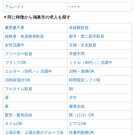
田）/26-0588770
アルバイト
パート
9月開始★大手メーカーで安定勤務♪工程管理
のサポート事務◆鴻巣市
同じ特徴から鴻巣市の求人を探す
時給1350円
履歴書不要
未経験歓迎
埼玉県鴻巣市／最寄駅：吹上（埼玉県）駅
≪車通勤可≫
経験者・有資格者歓迎
新卒・第二新卒歓迎
女性活躍中
主婦・主夫歓迎
詳細を見る
キープ
フリーター歓迎
学歴不問
ブランクOK
ミドル（40代～）活躍中
エルダー（50代～）活躍中
10時～勤務OK
16時前退社OK
時間固定シフト制
フルタイム歓迎
朝
昼
夕方
夜
服装自由
髪型・髪色自由
髭（ひげ）OK
ネイルOK
ピアスOK
上場企業・上場企業のグループ会
扶養内勤務OK