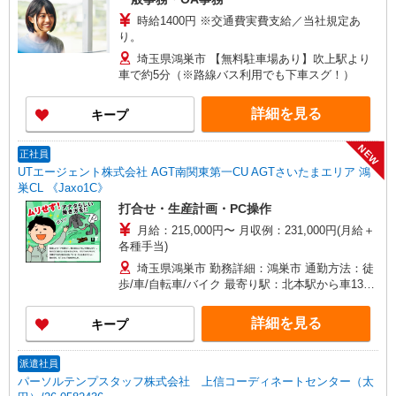
時給1400円 ※交通費実費支給／当社規定あ
り。
埼玉県鴻巣市 【無料駐車場あり】吹上駅より
車で約5分（※路線バス利用でも下車スグ！）
詳細を見る
キープ
NEW
正社員
UTエージェント株式会社 AGT南関東第一CU AGTさいたまエリア 鴻
巣CL 《Jaxo1C》
打合せ・生産計画・PC操作
月給：215,000円〜 月収例：231,000円(月給＋
各種手当)
埼玉県鴻巣市 勤務詳細：鴻巣市 通勤方法：徒
歩/車/自転車/バイク 最寄り駅：北本駅から車13分
※構内の（無料）駐車場利用OK
詳細を見る
キープ
派遣社員
パーソルテンプスタッフ株式会社 上信コーディネートセンター（太