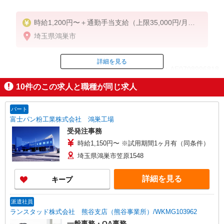
時給1,200円〜＋通勤手当支給（上限35,000円/月）
※バックオフィス手当一律時給＋50円含む
埼玉県鴻巣市
＜手当アリ＞
・日祝手当／時給＋100〜300円
詳細を見る
ID：AE0708996818
※会社カレンダーによる
10
件のこの求人と職種が同じ求人
掲載期間終了
パート
富士パン粉工業株式会社 鴻巣工場
受発注事務
時給1,150円〜 ※試用期間1ヶ月有（同条件）
埼玉県鴻巣市笠原1548
詳細を見る
キープ
派遣社員
ランスタッド株式会社 熊谷支店（熊谷事業所）/WKMG103962
一般事務・OA事務