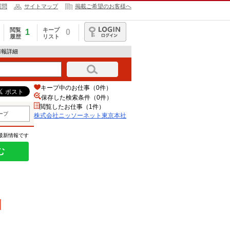
質問
サイトマップ
掲載ご希望のお客様へ
閲覧
キープ
1
0
履歴
リスト
ログイン
情報詳細
キープ中のお仕事（0件）
保存した検索条件（
0
件）
閲覧したお仕事（1件）
ープ
株式会社ニッソーネット東京本社
の最新情報です
む