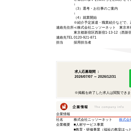
↓
（3）選考・お仕事のご案内
↓
（4）就業開始
※紹介予定派遣・職業紹介などで、
連絡先住所
≪株式会社ニッソーネット 東京本
東京都新宿区西新宿1-13-12（西新
連絡先TEL
0120-921-871
担当
採用担当者
求人応募期間 ：
2026/07/07 ～ 2026/12/31
※掲載を終了した求人は閲覧できま
企業情報
社名
株式会社ニッソーネット
株式会
企業概要
■人材サービス事業
■教育・研修事業（福祉の教室ほっ