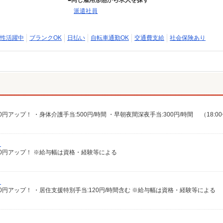
同じ雇用形態から求人を探す
派遣社員
性活躍中
ブランクOK
日払い
自転車通勤OK
交通費支給
社会保険あり
）
給100円アップ！ ※給与幅は資格・経験等による
）
給100円アップ！ ・居住支援特別手当:120円/時間含む ※給与幅は資格・経験等による