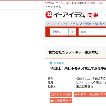
株式会社ニッソーネット東京本社の介護職・ヘルパー
イーアイデム
エ
関東
アルバイト・バイト・求人TOP
>
関東
>
東京都
>
勤務地
職種
株式会社ニッソーネット東京本社
派遣社員
［介護士］来社不要★お電話でお仕事
給与
初任者以上：時給1730
職種
ケアハウスの介護士（
勤務地
東京都三鷹市
入社日応相談
経験者・有資格者歓
社会保険あり