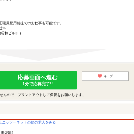
正職員登用前提でのお仕事も可能です。
社≫
宿昭和ビル3F）
応募画面へ進む
キープ
1分で応募完了!!
せんので、プリントアウトして保管をお願いします。
社ニッソーネットの他の求人をみる
と倶楽部）