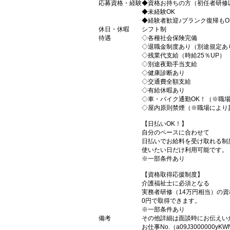
応募資格・経験
◆資格お持ちの方（初任者研修
◆未経験OK
◆経験者歓迎♪ブランク復帰もO
休日・休暇
シフト制
待遇
◇各種社会保険完備
◇退職金制度あり（別途規定あ
◇残業代支給（時給25％UP）
◇別途夜勤手当支給
◇健康診断あり
◇交通費全額支給
◇有給休暇あり
◇車・バイク通勤OK！（※職
◇屋内原則禁煙（※職場により
【日払いOK！】
自分のペースに合わせて
日払いでお給料を受け取れる制
使いたい日だけ利用可能です。
※一部条件あり
【資格取得応援制度】
介護福祉士に必須となる
実務者研修（14万円相当）の
0円で取得できます。
※一部条件あり
備考
その他詳細は面談時にお伝えい
お仕事No.（a09J3000000yKWN