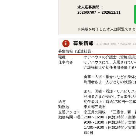
求人応募期間 ：
2026/07/07 ～ 2026/12/31
※掲載を終了した求人は閲覧できま
募集情報（派遣社員）
職種
ケアハウスの介護士（資格必須
仕事内容
ケアハウスにて、入居されてい
介護福祉士や初任者研修修了者
食事・入浴・排せつなどの身体
利用者さま一人ひとりの状態に
また、医療・看護・リハビリス
利用者さまが安心して日常生活
給与
初任者以上：時給1730円〜216
勤務地
東京都三鷹市
交通アクセス
京王井の頭線 「三鷹台」駅 
勤務時間・曜日
7:00〜16:00（休憩1時間／実
9:00〜18:00（休憩1時間／実
17:00〜9:00（休憩1時間／実
週5日