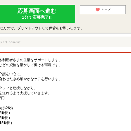
応募画面へ進む
キープ
1分で応募完了!!
せんので、プリントアウトして保管をお願いします。
）
る利用者さまの生活をサポートします。
などの資格を活かして働ける環境です。
介護を中心に、
合わせたきめ細やかなケアを行います。
タッフと連携しながら、
を送れるよう支援していきます。
2円
徒歩26分
働8時間）
働8時間）
働15時間）