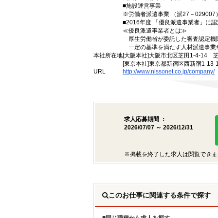
■施設運営事業
※労働者派遣事業 （派27－029007）
■2016年度 「優良派遣事業者」に認
≪優良派遣事業者とは≫
厚生労働省が委託した審査認定機
一定の基準を満たす人材派遣事業
本社所在地
[大阪本社]大阪市北区芝田1-4-14 
[東京本社]東京都新宿区西新宿1-13
URL
http://www.nissonet.co.jp/company/
求人応募期間 ：
2026/07/07 ～ 2026/12/31
※掲載を終了した求人は閲覧できま
このお仕事に関連する条件で探す