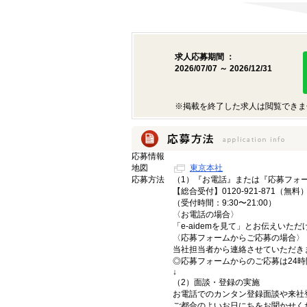
求人応募期間 ：
2026/07/07 ～ 2026/12/31
※掲載を終了した求人は閲覧できま
応募情報
地図
東京本社
応募方法
（1）『お電話』または『応募フォ
【総合受付】0120-921-871（無料
（受付時間：9:30〜21:00）
〈お電話の場合〉
「e-aidemを見て」とお伝えいた
〈応募フォームからご応募の場合〉
当社担当者から連絡させていただき
◎応募フォームからのご応募は24
↓
（2）面談・登録の実施
お電話でのカンタン登録面談や来社
ご都合のよいお日にちをお聞かせく