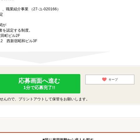
、職業紹介事業 （27-ユ-020166）
定
関が
者を認定する制度。
芝田町ビル2F
-12 西新宿昭和ビル3F
応募画面へ進む
キープ
1分で応募完了!!
せんので、プリントアウトして保管をお願いします。