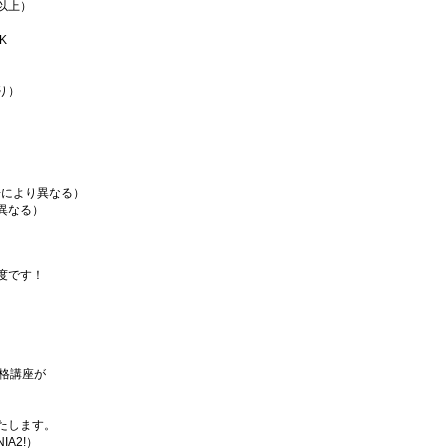
以上）
K
り）
場により異なる）
異なる）
度です！
資格講座が
たします。
IA2!）