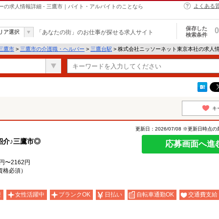
よくある
の求人情報詳細 - 三鷹市｜バイト・アルバイトのことなら
保存した
0
リア選択
「あなたの街」のお仕事が探せる求人サイト
検索条件
三鷹市
>
三鷹市の介護職・ヘルパー
>
三鷹台駅
> 株式会社ニッソーネット東京本社の求人
キ
更新日：2026/07/08 ※更新日時点
紹介♪三鷹市◎
応募画面へ進
円〜2162円
資格必須）
迎
女性活躍中
ブランクOK
日払い
自転車通勤OK
交通費支給