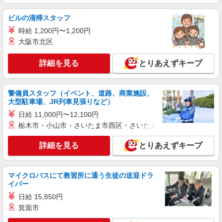
手募集♪未経験OK！
時給1600円〜2250円 ＜日払い有/週払い有/交
ビルの清掃スタッフ
通費全支給(ガソリン代含む)＞
時給 1,200円〜1,200円
さいたま市岩槻区
大阪市北区
詳細を見る
キープ
詳細を見る
とりあえずキープ
派遣社員
株式会社kotrio /●SI-H-2024282
警備員スタッフ（イベント、道路、商業施設、
大型駐車場、JR列車見張りなど）
≪岩槻駅≫年齢不問！０からスタートでも活躍
できる看護助手♪
日給 11,000円〜12,100円
時給1600円〜2250円 ＜日払い有/週払い有/交
栃木市・小山市・さいたま市西区・さいたま市岩槻区・久喜市・
通費全支給(ガソリン代含む)＞
さいたま市岩槻区
詳細を見る
とりあえずキープ
詳細を見る
キープ
マイクロバスにて教習所に通う生徒の送迎ドラ
イバー
職業紹介
日給 15,850円
株式会社kotrio /●SW-S-2096765
箕面市
定員で即終了！時給2400円〜★岩槻駅＊高級
老人ホームの看護師