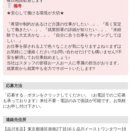
曜日相談歓迎します
備考
★安心して働ける環境が大切★
『希望や制約があるけど介護の仕事がしたい…』、『長く安定
して働きたい…』、『就業部署の詳細が知りたい…』、『未経
験でも大丈夫かな…』、『自分に合う仕事をマッチングしてほ
しい…』
お仕事を探される上で色々なことが気になりますよね☆まずは
お気軽にご連絡ください!!お問い合わせだけでも構いません!!不
安を解消してお仕事始めましょう♪
当社はスタッフの皆様お一人お一人に専属の担当がおります。
就業前から就業中も全力でサポートいたします!!
応募方法
「応募する」ボタンをクリックしてください。（お電話でのご応募
も承っております）来社不要・電話のみで面談が可能です。お気軽
にお申し付け下さい。
連絡先住所
【品川支店】東京都港区港南2丁目16-1 品川イーストワンタワー19