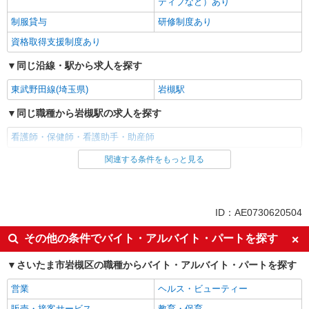
ティブなど）あり
制服貸与
研修制度あり
資格取得支援制度あり
同じ沿線・駅から求人を探す
東武野田線(埼玉県)
岩槻駅
同じ職種から岩槻駅の求人を探す
看護師・保健師・看護助手・助産師
関連する条件をもっと見る
同じ雇用形態から岩槻駅の求人を探す
職業紹介
同じ特徴から岩槻駅の求人を探す
ID：AE0730620504
入社日応相談
未経験歓迎
その他の条件でバイト・アルバイト・パートを探す
経験者・有資格者歓迎
新卒・第二新卒歓迎
さいたま市岩槻区の職種からバイト・アルバイト・パートを探す
女性活躍中
主婦・主夫歓迎
営業
ヘルス・ビューティー
フリーター歓迎
学歴不問
販売・接客サービス
教育・保育