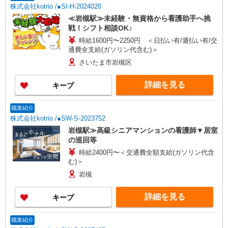
株式会社kotrio /●SI-H-2024020
≪岩槻駅≫未経験・無資格から看護助手へ挑
戦！シフト相談OK♪
時給1600円〜2250円 ＜日払い有/週払い有/交
通費全支給(ガソリン代含む)＞
さいたま市岩槻区
詳細を見る
キープ
職業紹介
株式会社kotrio /●SW-S-2023752
岩槻駅≫高級シニアマンションの看護師▼居室
の巡回等
時給2400円〜＜交通費全額支給(ガソリン代含
む)＞
岩槻
詳細を見る
キープ
職業紹介