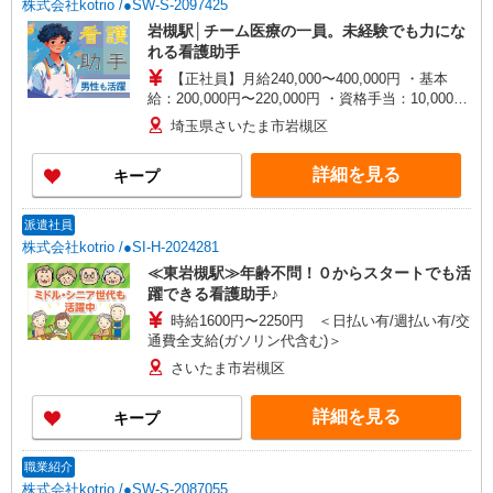
株式会社kotrio /●SW-S-2097425
岩槻駅│チーム医療の一員。未経験でも力にな
れる看護助手
【正社員】月給240,000〜400,000円 ・基本
給：200,000円〜220,000円 ・資格手当：10,000〜
30,000円 ・役職手当：10,000〜70,000円 ・処遇改
埼玉県さいたま市岩槻区
善手当：20,000〜60,000円（勤続年数、保有資格
により変動） ・固定残業手当：20,000円（10時
詳細を見る
キープ
間） ※固定残業時間を超過する場合には超過勤務
手当として別途支給 ・夜勤手当：10,000円/1回
（上記給与とは別に支給） 下記資格をお持ちの方
派遣社員
歓迎 ・認知症介護基礎研修 ・初任者研修 ・実務
株式会社kotrio /●SI-H-2024281
者研修 ・介護福祉士 など
≪東岩槻駅≫年齢不問！０からスタートでも活
躍できる看護助手♪
時給1600円〜2250円 ＜日払い有/週払い有/交
通費全支給(ガソリン代含む)＞
さいたま市岩槻区
詳細を見る
キープ
職業紹介
株式会社kotrio /●SW-S-2087055