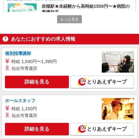
岩槻駅★未経験から高時給1550円〜★病院の
看護助手
もっと見る
時給1550円〜2312円 ＜交通費全支給(ガソリ
ン代含む)＞
岩槻
あなたにおすすめの求人情報
詳細を見る
キープ
個別指導講師
派遣社員
時給 1,040円〜1,390円
株式会社トラストグロース 新宿本社 第3営業部
仙台市青葉区
サービス付き高齢者向け住宅での夜専看護師
詳細を見る
とりあえずキープ
1夜勤：38000円〜43700円 ※資格や経験など
による
埼玉県さいたま市岩槻区
ホールスタッフ
時給 1,150円
詳細を見る
キープ
仙台市青葉区
職業紹介
詳細を見る
とりあえずキープ
株式会社kotrio /●SW-S-1744641
岩槻駅≫高級シニアマンションの看護職員募集