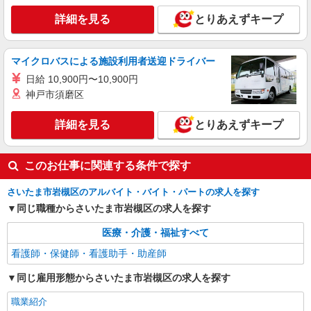
時給2400円〜3000円 ＜日払い有/週払い有/交
通費全支給(ガソリン代含む)＞
詳細を見る
とりあえずキープ
さいたま市岩槻区
マイクロバスによる施設利用者送迎ドライバー
詳細を見る
キープ
日給 10,900円〜10,900円
神戸市須磨区
派遣社員
株式会社kotrio /●SI-H-2101949
詳細を見る
とりあえずキープ
【職場環境◎】よすぎて全私が泣いた≫看護助
手募集♪未経験OK！
時給1600円〜2250円 ＜日払い有/週払い有/交
このお仕事に関連する条件で探す
通費全支給(ガソリン代含む)＞
さいたま市岩槻区
さいたま市岩槻区のアルバイト・バイト・パートの求人を探す
同じ職種からさいたま市岩槻区の求人を探す
詳細を見る
キープ
医療・介護・福祉すべて
看護師・保健師・看護助手・助産師
同じ雇用形態からさいたま市岩槻区の求人を探す
職業紹介