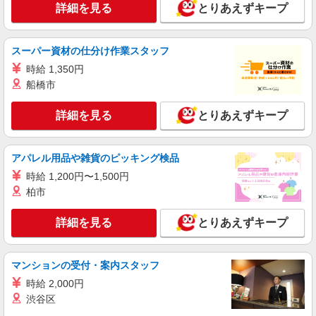
詳細を見る
とりあえずキープ
時給2400円〜＜交通費全額支給(ガソリン代含
む)＞
埼玉県さいたま市岩槻区
スーパー資材の仕分け作業スタッフ
時給 1,350円
詳細を見る
キープ
船橋市
派遣社員
詳細を見る
とりあえずキープ
株式会社kotrio /●SI-H-2076368
岩槻駅すぐ★病院でお掃除/食事の配膳など♪★
激募★
アパレル用品や雑貨のピッキング検品
時給1600円〜2250円 ＜日払い有/週払い有/交
時給 1,200円〜1,500円
通費全支給(ガソリン代含む)＞
柏市
さいたま市岩槻区
詳細を見る
とりあえずキープ
詳細を見る
キープ
職業紹介
マンションの受付・案内スタッフ
株式会社kotrio /●SW-S-2080088
時給 2,000円
岩槻駅＊病院の看護助手│残業ほぼなし！経験
渋谷区
不問・資格不問◎