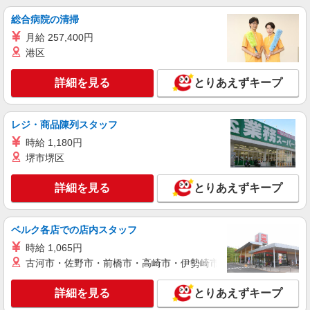
♪負担少なめ◎
総合病院の清掃
【正社員】月給320,000〜500,000円 ・基本
月給 257,400円
給：280,000円〜420,000円 ・調整手当：10,000
円〜30,000円 ・職務手当：10,000円〜30,000円 ・
港区
岩槻
固定残業手当：20,000円（10時間） ※固定残業時
間を超過する場合には超過勤務手当として別途支
詳細を見る
とりあえずキープ
詳細を見る
キープ
給 ・夜勤手当：10,000円/1回（上記給与とは別に
支給）
職業紹介
レジ・商品陳列スタッフ
株式会社kotrio /●SW-S-2022680
時給 1,180円
岩槻駅チカ≫医療現場で専門スキルを磨く看護
堺市堺区
助手！未経験歓迎
時給1550円〜2312円 ＜交通費全支給(ガソリ
詳細を見る
とりあえずキープ
ン代含む)＞
岩槻
ベルク各店での店内スタッフ
詳細を見る
キープ
時給 1,065円
古河市・佐野市・前橋市・高崎市・伊勢崎市・太田市・館林市・
派遣社員
株式会社kotrio /●SI-H-2101938
詳細を見る
とりあえずキープ
【職場環境◎】よすぎて全私が泣いた≫看護助