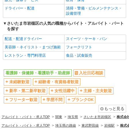
ブランクOK
ミドル（40代～）活躍中
ドライバー・配達
清掃・警備・ビルメンテナンス・
エルダー（50代～）活躍中
シニア（60代～）活躍中
設備管理
高収入・高額
ボーナス・賞与あり
さいたま市岩槻区の人気の職種からバイト・アルバイト・パート
昇給あり
完全週休2日制
を探す
フルタイム歓迎
禁煙・分煙
配送・配達ドライバー
スイーツ・ケーキ・パン
駅直結・駅チカ
車通勤OK
美容師・ネイリスト・まつげ施術
フォークリフト
バイク通勤OK
自転車通勤OK
レストラン・専門料理店
食品・試食販売
残業少なめ（月20h未満）
交通費支給
社会保険あり
産休・育休取得実績あり
看護師・保健師・看護助手・助産師
入社日応相談
退職金・財形貯蓄制度あり
各種手当（家族・役職・インセン
未経験歓迎
経験者・有資格者歓迎
ティブなど）あり
制服貸与
研修制度あり
新卒・第二新卒歓迎
女性活躍中
主婦・主夫歓迎
資格取得支援制度あり
フリーター歓迎
学歴不問
ブランクOK
同じ職種から求人を探す
もっと見る
アルバイト・バイト・求人TOP
関東
埼玉県
さいたま市岩槻区
株式会社k
医療・介護・福祉
アルバイト・バイト・求人TOP
埼玉県の路線
東武野田線
岩槻駅
株式会
看護師・保健師・看護助手・助産師