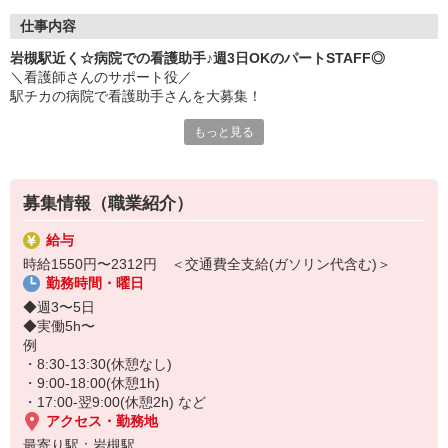
仕事内容
岩槻駅近く☆病院での看護助手♪週3日OKのパートSTAFF◎
＼看護師さんのサポート役／
駅チカの病院で看護助手さんを大募集！
もっと見る
◆お仕事内容
・シーツ交換
・お部屋の巡回
・医療器具の洗浄
募集情報（職業紹介）
・食事の配膳下膳
・必要に応じた介助 など
給与
時給1550円〜2312円 ＜交通費全支給(ガソリン代含む)＞
病院でのお仕事経験や
勤務時間・曜日
専門的な知識は一切必要ありません！
◆週3〜5日
さらに！
◆実働5h〜
パート採用なのでシフトも柔軟♪
例
残業もほぼ無し（月10ｈ以下）なので、
・8:30-13:30(休憩なし)
家庭の時間との両立も叶います◎
・9:00-18:00(休憩1h)
・17:00-翌9:00(休憩2h) など
アクセス・勤務地
最寄り駅：岩槻駅