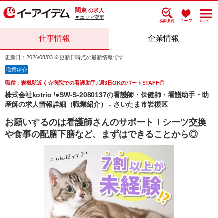
関東
の求人
▼エリア変更
仕事情報
企業情報
更新日：2026/08/03 ※更新日時点の最新情報です
職業紹介
職種：岩槻駅近く☆病院での看護助手♪週3日OKのパートSTAFF◎
株式会社kotrio /●SW-S-2080137の看護師・保健師・看護助手・助
産師の求人情報詳細（職業紹介） - さいたま市岩槻区
お願いするのは看護師さんのサポート！シーツ交換
や食事の配膳下膳など、まずはできることから◎