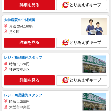
【正社員】月給240,000〜400,000円 ・基本
詳細を見る
とりあえずキープ
給：200,000円〜220,000円 ・資格手当：10,000〜
30,000円 ・役職手当：10,000〜70,000円 ・処遇改
岩槻
善手当：20,000〜60,000円（勤続年数、保有資格
大学病院の中材滅菌
により変動） ・固定残業手当：20,000円（10時
詳細を見る
キープ
間） ※固定残業時間を超過する場合には超過勤務
月給 254,160円
手当として別途支給 ・夜勤手当：10,000円/1回
足立区
（上記給与とは別に支給） 下記資格をお持ちの方
職業紹介
歓迎 ・認知症介護基礎研修 ・初任者研修 ・実務
株式会社kotrio /●SW-S-2098177
詳細を見る
とりあえずキープ
者研修 ・介護福祉士 など
看護師さんのサポート担当＊未経験OK！きれ
いな病院で介助など＊
レジ・商品陳列スタッフ
【正社員】月給240,000〜400,000円 ・基本
給：200,000円〜220,000円 ・資格手当：10,000〜
時給 1,120円
30,000円 ・役職手当：10,000〜70,000円 ・処遇改
埼玉県さいたま市岩槻区
神戸市垂水区
善手当：20,000〜60,000円（勤続年数、保有資格
により変動） ・固定残業手当：20,000円（10時
詳細を見る
キープ
詳細を見る
間） ※固定残業時間を超過する場合には超過勤務
とりあえずキープ
手当として別途支給 ・夜勤手当：10,000円/1回
（上記給与とは別に支給） 下記資格をお持ちの方
派遣社員
歓迎 ・認知症介護基礎研修 ・初任者研修 ・実務
レジ・商品陳列スタッフ
株式会社kotrio /●SI-H-2074926
者研修 ・介護福祉士 など
東岩槻駅のサ高住＊シフト融通が利くため子育
時給 1,300円
て世代から大人気♪
大阪市中央区