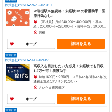
職業紹介
株式会社kotrio /●SW-S-2023110
≪岩槻駅≫無資格・未経験OKの看護助手！医
療行為なし♪
【正社員】月給240,000〜400,000円 ・基本
給：200,000円〜220,000円 ・資格手当：10,000〜
30,000円 ・役職手当：10,000〜70,000円 ・処遇改
岩槻
善手当：20,000〜60,000円（勤続年数、保有資格
により変動） ・固定残業手当：20,000円（10時
詳細を見る
キープ
間） ※固定残業時間を超過する場合には超過勤務
手当として別途支給 ・夜勤手当：10,000円/1回
（上記給与とは別に支給） 下記資格をお持ちの方
派遣社員
歓迎 ・認知症介護基礎研修 ・初任者研修 ・実務
株式会社kotrio /●SI-H-2024151
者研修 ・介護福祉士 など
高収入を目指したい方必見！未経験でも日収
1.2万〜可！看護助手
時給1600円〜2250円 ＜日払い有/週払い有/交
通費全支給(ガソリン代含む)＞
さいたま市岩槻区
詳細を見る
キープ
派遣社員