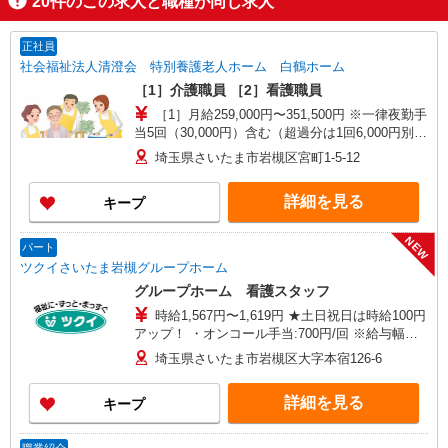
20
件のこの求人と職種が同じ求人
正社員
社会福祉法人清澄会 特別養護老人ホーム 白鶴ホーム
［1］介護職員 ［2］看護職員
［1］月給259,000円〜351,500円 ※一律夜勤手
当5回（30,000円）含む（超過分は1回6,000円別途
支給） ※下記一律処遇支援手当含む ■10年以上介
埼玉県さいたま市岩槻区宮町1-5-12
護経験のある介護福祉士 月額74,500円 ■その他
の方 月額61,000円 ［2］月給267,250円〜
詳細を見る
キープ
281,250円 ※一律処遇支援手当24,250円・職務手
当（オンコール）含む ※別途、資格手当等あり ※
給与幅は、資格・経験による
NEW
パート
ツクイさいたま岩槻グループホーム
グループホーム 看護スタッフ
時給1,567円〜1,619円 ★土日祝日は時給100円
アップ！ ・オンコール手当:700円/回 ※給与幅は
資格・経験等による
埼玉県さいたま市岩槻区大字本宿126-6
詳細を見る
キープ