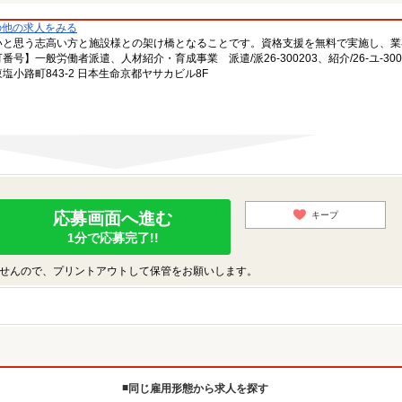
の他の求人をみる
いと思う志高い方と施設様との架け橋となることです。資格支援を無料で実施し、業
一般労働者派遣、人材紹介・育成事業 派遣/派26-300203、紹介/26-ユ-300
小路町843-2 日本生命京都ヤサカビル8F
応募画面へ進む
キープ
1分で応募完了!!
せんので、プリントアウトして保管をお願いします。
同じ雇用形態から求人を探す