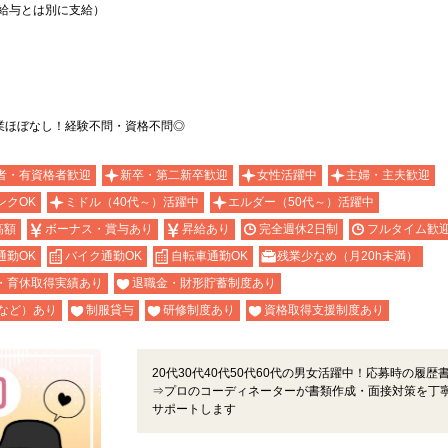
上記給与とは別に支給）
業ほぼなし！経験不問・資格不問◎
者・有資格者歓迎
新卒・第二新卒歓迎
女性活躍中
主婦・主夫歓迎
ンクOK
ミドル（40代～）活躍中
エルダー（50代～）活躍中
高額
ボーナス・賞与あり
昇給あり
完全週休2日制
フルタイム歓
通勤OK
バイク通勤OK
自転車通勤OK
残業少なめ（月20h未満）
・育休取得実績あり
退職金・財形貯蓄制度あり
など）あり
制服貸与
研修制度あり
資格取得支援制度あり
20代30代40代50代60代の男女活躍中！応募時の履歴
⇒プロのコーディネーターが書類作成・面接対策を丁
サポートします