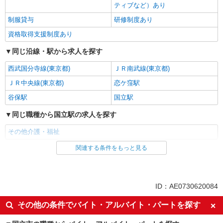
ティブなど）あり
制服貸与
研修制度あり
資格取得支援制度あり
同じ沿線・駅から求人を探す
西武国分寺線(東京都)
ＪＲ南武線(東京都)
ＪＲ中央線(東京都)
恋ケ窪駅
谷保駅
国立駅
同じ職種から国立駅の求人を探す
その他介護・福祉
関連する条件をもっと見る
同じ雇用形態から国立駅の求人を探す
職業紹介
同じ特徴から国立駅の求人を探す
ID：AE0730620084
入社日応相談
未経験歓迎
その他の条件でバイト・アルバイト・パートを探す
経験者・有資格者歓迎
新卒・第二新卒歓迎