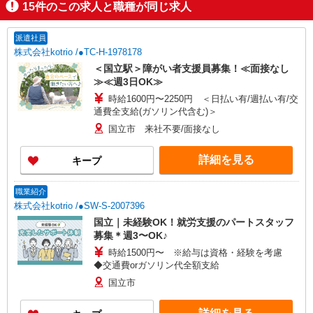
15
件のこの求人と職種が同じ求人
派遣社員
株式会社kotrio /●TC-H-1978178
＜国立駅＞障がい者支援員募集！≪面接なし
≫≪週3日OK≫
時給1600円〜2250円 ＜日払い有/週払い有/交
通費全支給(ガソリン代含む)＞
国立市 来社不要/面接なし
詳細を見る
キープ
職業紹介
株式会社kotrio /●SW-S-2007396
国立｜未経験OK！就労支援のパートスタッフ
募集＊週3〜OK♪
時給1500円〜 ※給与は資格・経験を考慮
◆交通費orガソリン代全額支給
国立市