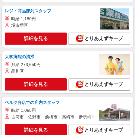
職業紹介
株式会社kotrio /●SW-S-2007484
レジ・商品陳列スタッフ
国立｜サポート役が好きな方へ！就労支援で見
時給 1,180円
守り・補助など♪
堺市堺区
時給1500円〜 ※給与は資格・経験を考慮
◆交通費orガソリン代全額支給
詳細を見る
とりあえずキープ
国立市
大学病院の清掃
詳細を見る
キープ
月給 273,650円
派遣社員
品川区
株式会社kotrio /●TC-H-1992780
国立駅の障がい者デイサービスで見守りなど
詳細を見る
とりあえずキープ
★30・40代活躍中
時給1600円〜2250円 ＜日払い有/週払い有/交
ベルク各店での店内スタッフ
通費全支給(ガソリン代含む)＞
国立市 来社不要/面接なし
時給 1,065円
古河市・佐野市・前橋市・高崎市・伊勢崎市・太田市・館林市・
詳細を見る
キープ
詳細を見る
とりあえずキープ