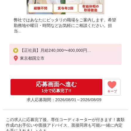
弊社ではあなたにピッタリの職場をご案内します。希望
勤務地や曜日・時間などお気軽にご相談ください。担
当...
【正社員】月給240,000〜400,000円
・基本給：200,000円〜220,000円
東京都国立市
・資格手当：10,000〜30,000円
・役職手当：10,000〜70,000円
・処遇改善手当：20,000〜60,000円（勤続年数、保
有資格により変動）
応募画面へ進む
・固定残業手当：20,000円（10時間）
※固定残業時間を超過する場合には超過勤務手当と
1分で応募完了!!
キープ
して別途支給
求人応募期間：2026/08/01～2026/08/09
・夜勤手当：10,000円/1回（上記給与とは別に支給
）
下記資格をお持ちの方歓迎
この求人に応募完了後、専任コーディネーターが付きます！書類
・認知症介護基礎研修
作成のお手伝いや面接アドバイス、面接同席も可能♪一緒に内定
・初任者研修
を手に入れましょう＊