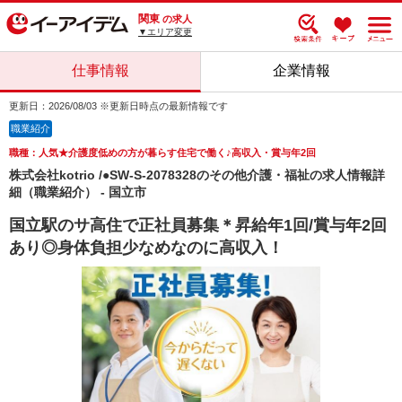
関東
の求人
▼エリア変更
仕事情報
企業情報
更新日：2026/08/03 ※更新日時点の最新情報です
職業紹介
職種：人気★介護度低めの方が暮らす住宅で働く♪高収入・賞与年2回
株式会社kotrio /●SW-S-2078328のその他介護・福祉の求人情報詳
細（職業紹介） - 国立市
国立駅のサ高住で正社員募集＊昇給年1回/賞与年2回
あり◎身体負担少なめなのに高収入！