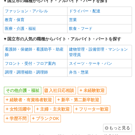
国立市の職種からバイト・アルバイト・パートを探す
女性活躍中
主婦・主夫歓迎
ファッション・アパレル
ドライバー・配達
フリーター歓迎
学歴不問
教育・保育
営業
ブランクOK
ミドル（40代～）活躍中
医療・介護・福祉
飲食・フード
エルダー（50代～）活躍中
シニア（60代～）活躍中
高収入・高額
国立市の人気の職種からバイト・アルバイト・パートを探す
ボーナス・賞与あり
昇給あり
完全週休2日制
看護師・保健師・看護助手・助産
建物管理・設備管理・マンション
師
管理員
フルタイム歓迎
禁煙・分煙
フロント・受付・フロア案内
スイーツ・ケーキ・パン
駅直結・駅チカ
車通勤OK
調理・調理補助・調理師
弁当・惣菜
バイク通勤OK
自転車通勤OK
残業少なめ（月20h未満）
交通費支給
その他介護・福祉
入社日応相談
未経験歓迎
社会保険あり
産休・育休取得実績あり
経験者・有資格者歓迎
新卒・第二新卒歓迎
退職金・財形貯蓄制度あり
各種手当（家族・役職・インセン
ティブなど）あり
女性活躍中
主婦・主夫歓迎
フリーター歓迎
制服貸与
研修制度あり
学歴不問
ブランクOK
資格取得支援制度あり
もっと見る
同じ職種から求人を探す