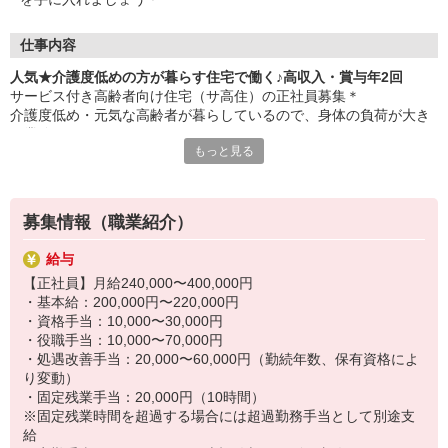
・実務者研修
・介護福祉士 など
仕事内容
人気★介護度低めの方が暮らす住宅で働く♪高収入・賞与年2回
サービス付き高齢者向け住宅（サ高住）の正社員募集＊
介護度低め・元気な高齢者が暮らしているので、身体の負荷が大き
い業務はほとんどありません♪
もっと見る
主に行う業務
・定期的に居室を見回る（安否確認）
・日常生活の相談を受ける
募集情報（職業紹介）
・環境整備
・必要に応じた介助 など
給与
【正社員】月給240,000〜400,000円
サ高住の勤務経験がなくても高月給でスタート可能◎昇給と賞与も
・基本給：200,000円〜220,000円
あります◎
・資格手当：10,000〜30,000円
・役職手当：10,000〜70,000円
専任コーディネーターが転職活動をサポートするので何でもご相談
・処遇改善手当：20,000〜60,000円（勤続年数、保有資格によ
ください！
り変動）
20代30代40代50代⇒幅広い年代が活躍中♪
・固定残業手当：20,000円（10時間）
※固定残業時間を超過する場合には超過勤務手当として別途支
給