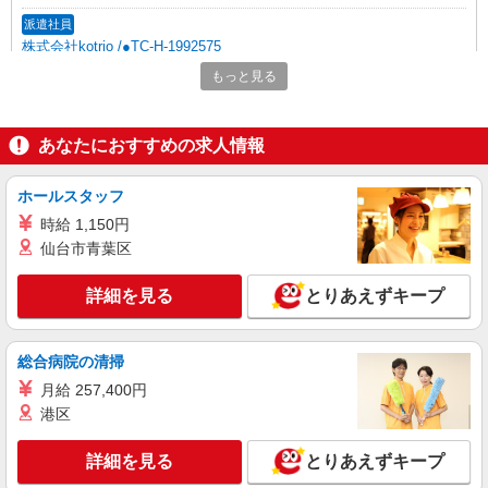
（上記給与とは別に支給） 下記資格をお持ちの方
派遣社員
歓迎 ・認知症介護基礎研修 ・初任者研修 ・実務
株式会社kotrio /●TC-H-1992575
者研修 ・介護福祉士 など
国立駅☆デイサービス♪送迎できる方歓迎！生
もっと見る
活サポートなど
時給1600円〜2250円 ＜日払い有/週払い有/交
通費全支給(ガソリン代含む)＞
あなたにおすすめの求人情報
国立市 来社不要/面接なし
ホールスタッフ
詳細を見る
キープ
時給 1,150円
仙台市青葉区
職業紹介
株式会社kotrio /●SW-S-2114296
詳細を見る
とりあえずキープ
お迎え時間に合わせたシフトもOK＊主婦活躍
中◎サ高住STAFF
時給1550円〜2312円 ＜交通費全支給(ガソリ
総合病院の清掃
ン代含む)＞
月給 257,400円
国立市
港区
詳細を見る
キープ
詳細を見る
とりあえずキープ