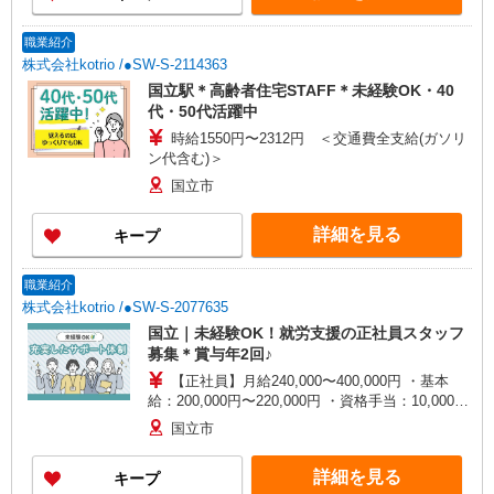
職業紹介
株式会社kotrio /●SW-S-2114363
国立駅＊高齢者住宅STAFF＊未経験OK・40
代・50代活躍中
時給1550円〜2312円 ＜交通費全支給(ガソリ
ン代含む)＞
国立市
詳細を見る
キープ
職業紹介
株式会社kotrio /●SW-S-2077635
国立｜未経験OK！就労支援の正社員スタッフ
募集＊賞与年2回♪
【正社員】月給240,000〜400,000円 ・基本
給：200,000円〜220,000円 ・資格手当：10,000〜
30,000円 ・役職手当：10,000〜70,000円 ・処遇改
国立市
善手当：20,000〜60,000円（勤続年数、保有資格
により変動） ・固定残業手当：20,000円（10時
詳細を見る
キープ
間） ※固定残業時間を超過する場合には超過勤務