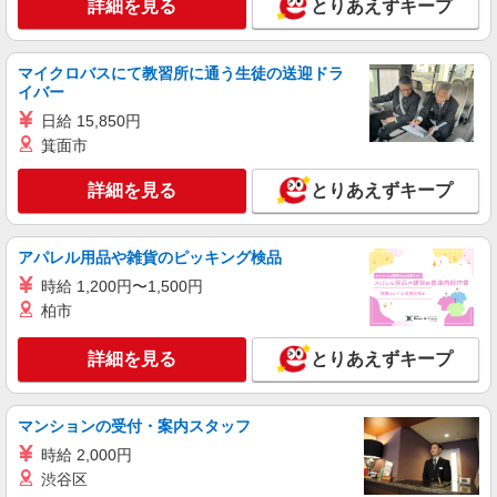
詳細を見る
とりあえずキープ
株式会社kotrio /●TC-H-1978167
＜国立駅＞障がい者支援員募集！≪面接なし
≫≪週3日OK≫
マイクロバスにて教習所に通う生徒の送迎ドラ
イバー
時給1600円〜2250円 ＜日払い有/週払い有/交
通費全支給(ガソリン代含む)＞
日給 15,850円
国立市 来社不要/面接なし
箕面市
詳細を見る
とりあえずキープ
詳細を見る
キープ
アパレル用品や雑貨のピッキング検品
時給 1,200円〜1,500円
柏市
詳細を見る
とりあえずキープ
マンションの受付・案内スタッフ
時給 2,000円
渋谷区