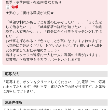
夏季・冬季休暇・有給休暇 などあり
備考
★安心して働ける環境が大切★
『希望や制約があるけど介護の仕事がしたい…』、『長く安定
して働きたい…』、『就業部署の詳細が知りたい…』、『未経
験でも大丈夫かな…』、『自分に合う仕事をマッチングしてほ
しい…』
お仕事を探される上で色々なことが気になりますよね☆まずは
お気軽にご連絡ください!!お問い合わせだけでも構いません!!不
安を解消してお仕事始めましょう♪
当社はスタッフの皆様お一人お一人に専属の担当がおります。
就業前から就業中も全力でサポートいたします!!
応募方法
「応募する」ボタンをクリックしてください。（お電話でのご応募
も承っております）来社不要・電話のみで面談が可能です。お気軽
にお申し付け下さい。
連絡先住所