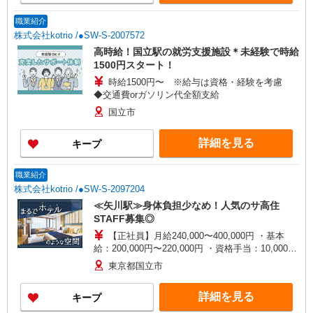
手当として別途支給 下記資格をお持ちの方歓迎 ・
認知症介護基礎研修 ・初任者研修 ・実務者研修
職業紹介
・介護福祉士 など
株式会社kotrio /●SW-S-2007572
高時給！国立駅の就労支援施設＊未経験で時給
1500円スタート！
時給1500円〜 ※給与は資格・経験を考慮
◆交通費orガソリン代全額支給
国立市
詳細を見る
キープ
職業紹介
株式会社kotrio /●SW-S-2097204
≪矢川駅≫身体負担少なめ！人気のサ高住
STAFF募集◎
【正社員】月給240,000〜400,000円 ・基本
給：200,000円〜220,000円 ・資格手当：10,000〜
30,000円 ・役職手当：10,000〜70,000円 ・処遇改
東京都国立市
善手当：20,000〜60,000円（勤続年数、保有資格
により変動） ・固定残業手当：20,000円（10時
詳細を見る
キープ
間） ※固定残業時間を超過する場合には超過勤務
手当として別途支給 ・夜勤手当：10,000円/1回