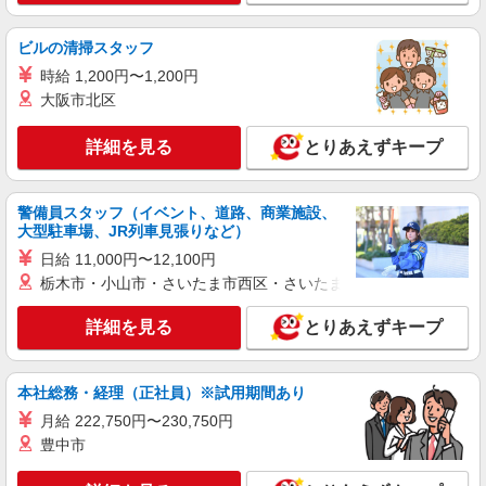
職業紹介
株式会社kotrio /●SW-S-2007220
ビルの清掃スタッフ
*国立駅の就労支援施設＊未経験でも月給24万
円スタート！
時給 1,200円〜1,200円
大阪市北区
【正社員】月給240,000〜400,000円 ・基本
給：200,000円〜220,000円 ・資格手当：10,000〜
30,000円 ・役職手当：10,000〜70,000円 ・処遇改
詳細を見る
とりあえずキープ
国立市
善手当：20,000〜60,000円（勤続年数、保有資格
により変動） ・固定残業手当：20,000円（10時
詳細を見る
キープ
間） ※固定残業時間を超過する場合には超過勤務
警備員スタッフ（イベント、道路、商業施設、
手当として別途支給 下記資格をお持ちの方歓迎 ・
大型駐車場、JR列車見張りなど）
認知症介護基礎研修 ・初任者研修 ・実務者研修
職業紹介
・介護福祉士 など
日給 11,000円〜12,100円
株式会社kotrio /●SW-S-2007308
栃木市・小山市・さいたま市西区・さいたま市岩槻区・久喜市・
経験不問！ゼロからはじめる就労支援のパート
スタッフ☆国立駅
詳細を見る
とりあえずキープ
時給1500円〜 ※給与は資格・経験を考慮
◆交通費orガソリン代全額支給
国立市
本社総務・経理（正社員）※試用期間あり
月給 222,750円〜230,750円
詳細を見る
キープ
豊中市
派遣社員