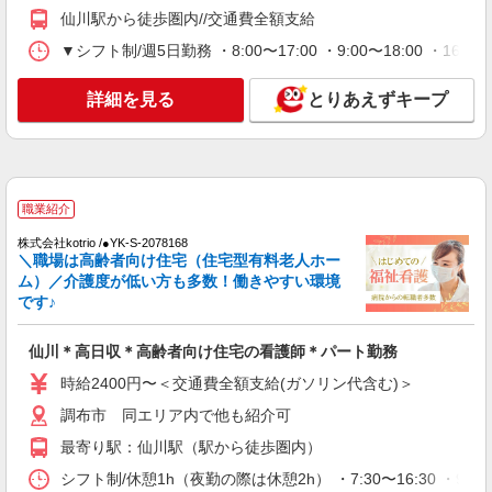
詳細を見る
キープ
仙川駅から徒歩圏内//交通費全額支給
▼シフト制/週5日勤務 ・8:00〜17:00 ・9:00〜18:00 ・
職業紹介
株式会社kotrio /●YK-S-2078198
詳細を見る
とりあえずキープ
看護師さんのサポート担当＊未経験OK！きれ
いな病院で介助など＊
時給1550円〜2312円 ＜交通費全支給(ガソリ
ン代含む)＞
調布市 同エリア内で他も紹介可
職業紹介
株式会社kotrio /●YK-S-2078168
詳細を見る
キープ
＼職場は高齢者向け住宅（住宅型有料老人ホー
ム）／介護度が低い方も多数！働きやすい環境
です♪
派遣社員
株式会社kotrio /●SW-H2-2100332
調布駅｜家庭と両立できる＊デイサービス看護
仙川＊高日収＊高齢者向け住宅の看護師＊パート勤務
師【夜勤なし】
時給2400円〜＜交通費全額支給(ガソリン代含む)＞
時給2400円〜3000円 ＜日払い有/週払い有/交
調布市 同エリア内で他も紹介可
通費全支給(ガソリン代含む)＞
調布市（調布駅）
最寄り駅：仙川駅（駅から徒歩圏内）
シフト制/休憩1h（夜勤の際は休憩2h） ・7:30〜16:30 ・9:00