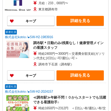
月給：233，000円〜
東京都調布市
詳細を見る
キープ
派遣社員
株式会社kotrio /●SW-H2-1983916
調布駅＊日勤のみ/残業なし！健康管理メイン
の看護スタッフ
時給2400円〜3000円＜交通費全額支給(ガソリ
ン代含む)/日払い可/週払い可＞
調布市下石原（調布駅）
詳細を見る
キープ
派遣社員
株式会社kotrio /●SW-H2-2024157
≪調布駅≫年齢不問！０からスタートでも活躍
できる看護助手♪
時給1650円〜2312円 ＜日払い有/週払い有/交