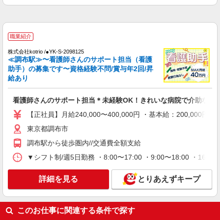
手当として別途支給 ・夜勤手当：10,000円/1回
（上記給与とは別に支給） 下記資格をお持ちの方
職業紹介
歓迎 ・認知症介護基礎研修 ・初任者研修 ・実務
株式会社kotrio /●YK-S-2023266
者研修 ・介護福祉士 など
職業紹介
【調布駅】看護助手募集(パート)＊柔軟性があ
る働き方♪
株式会社kotrio /●YK-S-2098125
≪調布駅≫〜看護師さんのサポート担当（看護
時給1550円〜2312円 ＜交通費全支給(ガソリ
助手）の募集です〜資格経験不問/賞与年2回/昇
ン代含む)＞
給あり
調布市｜最寄：調布
看護師さんのサポート担当＊未経験OK！きれいな病院で介助など
詳細を見る
キープ
【正社員】月給240,000〜400,000円 ・基本給：200,0
派遣社員
東京都調布市
株式会社kotrio /●SW-H2-2024027
調布駅から徒歩圏内//交通費全額支給
高収入を目指したい方必見！未経験でも日収
▼シフト制/週5日勤務 ・8:00〜17:00 ・9:00〜18:00 ・
1.2万〜可！看護助手
時給1650円〜2312円 ＜日払い有/週払い有/交
詳細を見る
通費全支給(ガソリン代含む)＞
とりあえずキープ
東京都調布市
このお仕事に関連する条件で探す
詳細を見る
キープ