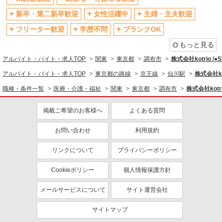
社会保険あり
産休・育休取得実績あり
新卒・第二新卒歓迎
女性活躍中
主婦・主夫歓迎
退職金・財形貯蓄制度あり
各種手当（家族・役職・インセン
ティブなど）あり
フリーター歓迎
学歴不問
ブランクOK
制服貸与
研修制度あり
もっと見る
資格取得支援制度あり
アルバイト・バイト・求人TOP
関東
東京都
調布市
株式会社kotrio /
同じ職種から求人を探す
アルバイト・バイト・求人TOP
東京都の路線
京王線
仙川駅
株式会社ko
職種・条件一覧
医療・介護・福祉
関東
東京都
調布市
株式会社kotr
医療・介護・福祉
看護師・保健師・看護助手・助産師
掲載ご希望のお客様へ
よくある質問
同じ特徴から求人を探す
お問い合わせ
利用規約
未経験歓迎
ミドル（40代～）活躍中
リンクについて
プライバシーポリシー
ボーナス・賞与あり
車通勤OK
交通費支給
社会保険あり
Cookieポリシー
個人情報保護方針
産休・育休取得実績あり
メールサービスについて
サイト運営会社
サイトマップ