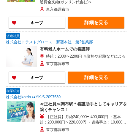
通費全支給(ガソリン代含む)＞
東京都調布市
詳細を見る
キープ
派遣社員
株式会社トラストグロース 新宿本社 第2営業部
有料老人ホームでの看護師
時給：2000〜2200円 ※資格や経験などによる
東京都調布市
詳細を見る
キープ
職業紹介
株式会社kotrio /●YK-S-2097539
≪正社員≫調布駅＊看護助手としてキャリアを
築くチャンス！
【正社員】月給240,000〜400,000円 ・基本
給：200,000円〜220,000円 ・資格手当：10,000〜
30,000円 ・役職手当：10,000〜70,000円 ・処遇改
東京都調布市
善手当：20,000〜60,000円（勤続年数、保有資格