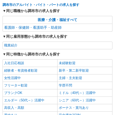
調布市のアルバイト・バイト・パートの求人を探す
派遣社員
同じ職種から調布市の求人を探す
株式会社kotrio /●SW-H2-2023896
≪調布駅≫未経験・無資格から看護助手へ挑
医療・介護・福祉すべて
戦！シフト相談OK♪
看護師・保健師・看護助手・助産師
時給1650円〜2312円 ＜日払い有/週払い有/交
通費全支給(ガソリン代含む)＞
同じ雇用形態から調布市の求人を探す
東京都調布市
職業紹介
詳細を見る
キープ
同じ特徴から調布市の求人を探す
入社日応相談
未経験歓迎
派遣社員
株式会社トラストグロース 新宿本社 第2営業部
経験者・有資格者歓迎
新卒・第二新卒歓迎
病棟での看護助手
女性活躍中
主婦・主夫歓迎
時給：1226円〜1300円 ※資格や経験などに
フリーター歓迎
学歴不問
よる
ブランクOK
東京都調布市
ミドル（40代～）活躍中
エルダー（50代～）活躍中
シニア（60代～）活躍中
詳細を見る
キープ
高収入・高額
ボーナス・賞与あり