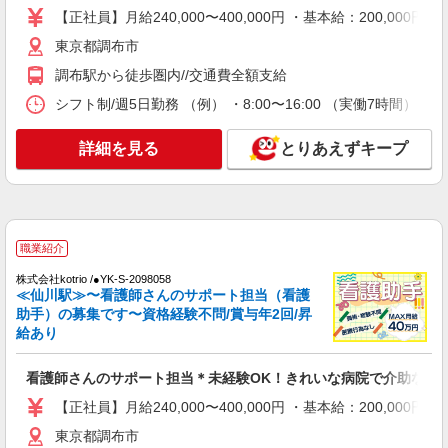
詳細を見る
【正社員】月給240,000〜400,000円 ・基本給：200,0
キープ
東京都調布市
派遣社員
調布駅から徒歩圏内//交通費全額支給
株式会社kotrio /●SW-H2-2098859
シフト制/週5日勤務 （例） ・8:00〜16:00 （実働7時間） ・
仙川駅＊サ高住＊シフト融通が利くため子育て
世代から大人気♪
詳細を見る
とりあえずキープ
時給2400円〜3000円 ＜日払い有/週払い有/交
通費全支給(ガソリン代含む)＞
調布市
詳細を見る
キープ
職業紹介
株式会社kotrio /●YK-S-2098058
職業紹介
≪仙川駅≫〜看護師さんのサポート担当（看護
株式会社kotrio /●YK-S-2078168
助手）の募集です〜資格経験不問/賞与年2回/昇
仙川＊高日収＊高齢者向け住宅の看護師＊パー
給あり
ト勤務
時給2400円〜＜交通費全額支給(ガソリン代含
看護師さんのサポート担当＊未経験OK！きれいな病院で介助など
む)＞
【正社員】月給240,000〜400,000円 ・基本給：200,0
調布市 同エリア内で他も紹介可
東京都調布市