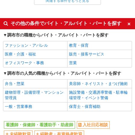
関連する条件をもっと見る
同じ雇用形態から仙川駅の求人を探す
職業紹介
同じ特徴から仙川駅の求人を探す
その他の条件でバイト・アルバイト・パートを探す
入社日応相談
未経験歓迎
調布市の職種からバイト・アルバイト・パートを探す
経験者・有資格者歓迎
新卒・第二新卒歓迎
ファッション・アパレル
教育・保育
女性活躍中
主婦・主夫歓迎
医療・介護・福祉
販売・接客サービス
フリーター歓迎
学歴不問
オフィスワーク・事務
営業
ブランクOK
ミドル（40代～）活躍中
調布市の人気の職種からバイト・アルバイト・パートを探す
エルダー（50代～）活躍中
シニア（60代～）活躍中
弁当・惣菜
美容師・ネイリスト・まつげ施術
高収入・高額
ボーナス・賞与あり
建物管理・設備管理・マンション
施設警備・交通誘導警備・駐車輪
昇給あり
完全週休2日制
管理員
場管理・イベント警備
フルタイム歓迎
禁煙・分煙
一般・営業事務
保育士・保育補助
駅直結・駅チカ
車通勤OK
バイク通勤OK
自転車通勤OK
看護師・保健師・看護助手・助産師
入社日応相談
残業少なめ（月20h未満）
交通費支給
未経験歓迎
経験者・有資格者歓迎