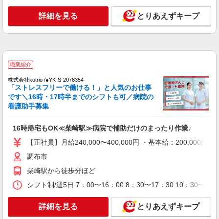
詳細を見る
キープ
詳細を見る
とりあえずキープ
職業紹介
株式会社kotrio /●YK-S-2078354
16時帰宅もOK≪柴崎駅≫病院で補助だけのま
ったり作業♪
職業紹介
【正社員】月給240,000〜400,000円 ・基本
給：200,000円〜220,000円 ・資格手当：10,000〜
株式会社kotrio /●YK-S-2078354
30,000円 ・役職手当：10,000〜70,000円 ・処遇改
調布市
「ストレスフリーで働ける！」と人気のお仕事
善手当：20,000〜60,000円（勤続年数、保有資格
です＼16時・17時半までのシフトも可／病院の
により変動） ・固定残業手当：20,000円（10時
看護助手募集
詳細を見る
キープ
間） ※固定残業時間を超過する場合には超過勤務
手当として別途支給 ・夜勤手当：10,000円/1回
（上記給与とは別に支給） 下記資格をお持ちの方
16時帰宅もOK≪柴崎駅≫病院で補助だけのまったり作業♪
職業紹介
歓迎 ・認知症介護基礎研修 ・初任者研修 ・実務
株式会社kotrio /●YK-S-2098125
【正社員】月給240,000〜400,000円 ・基本給：200,0
者研修 ・介護福祉士 など
看護師さんのサポート担当＊未経験OK！きれ
調布市
いな病院で介助など＊
柴崎駅から徒歩分ほど
【正社員】月給240,000〜400,000円 ・基本
給：200,000円〜220,000円 ・資格手当：10,000〜
シフト制/週5日 7：00〜16：00 8：30〜17：30 10：30
30,000円 ・役職手当：10,000〜70,000円 ・処遇改
東京都調布市
善手当：20,000〜60,000円（勤続年数、保有資格
詳細を見る
とりあえずキープ
により変動） ・固定残業手当：20,000円（10時
詳細を見る
キープ
間） ※固定残業時間を超過する場合には超過勤務