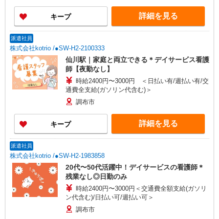
により変動） ・固定残業手当：20,000円（10時
詳細を見る
キープ
間） ※固定残業時間を超過する場合には超過勤務
手当として別途支給 ・夜勤手当：10,000円/1回
（上記給与とは別に支給） 下記資格をお持ちの方
派遣社員
歓迎 ・認知症介護基礎研修 ・初任者研修 ・実務
株式会社kotrio /●SW-H2-2100333
者研修 ・介護福祉士 など
仙川駅｜家庭と両立できる＊デイサービス看護
師【夜勤なし】
時給2400円〜3000円 ＜日払い有/週払い有/交
通費全支給(ガソリン代含む)＞
調布市
詳細を見る
キープ
派遣社員
株式会社kotrio /●SW-H2-1983858
20代〜50代活躍中！デイサービスの看護師＊
残業なし◎日勤のみ
時給2400円〜3000円＜交通費全額支給(ガソリ
ン代含む)/日払い可/週払い可＞
調布市