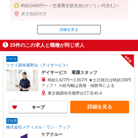
時給2400円〜＜交通費全額支給(ガソリン代含む)＞
東京都調布市
詳細を見る
ID：AE0708995454
20
件のこの求人と職種が同じ求人
掲載期間終了
NEW
パート
ツクイ調布菊野台（デイサービス）
デイサービス 看護スタッフ
時給1,627円〜1,657円 ★土日祝日は時給100円
アップ！ ※給与幅は資格・経験等による
東京都調布市菊野台2丁目45-4
詳細を見る
キープ
正社員
株式会社メディカル・ワン・アップ
ケアクルー