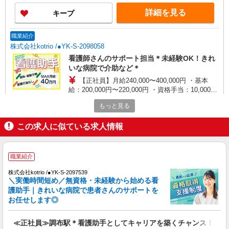
詳細を見る
キープ
職業紹介
株式会社kotrio /●YK-S-2098058
看護師さんのサポート担当＊未経験OK！きれ
いな病院で介助など＊
【正社員】月給240,000〜400,000円 ・基本
給：200,000円〜220,000円 ・資格手当：10,000〜
30,000円 ・役職手当：10,000〜70,000円 ・処遇改
東京都調布市
もっと見る
善手当：20,000〜60,000円（勤続年数、保有資格
により変動） ・固定残業手当：20,000円（10時
詳細を見る
キープ
この求人に似ている求人情報
間） ※固定残業時間を超過する場合には超過勤務
手当として別途支給 ・夜勤手当：10,000円/1回
（上記給与とは別に支給） 下記資格をお持ちの方
派遣社員
歓迎 ・認知症介護基礎研修 ・初任者研修 ・実務
職業紹介
株式会社kotrio /●SW-H2-1985908
者研修 ・介護福祉士 など
調布駅＊夜勤専従＊日収4.3万円〜！高時給な
株式会社kotrio /●YK-S-2097539
＼実働時間短め／無資格・未経験から始める看
看護スタッフ
護助手｜きれいな病院で患者さんのサポートを
時給2400円〜3000円 ＜日払い有/週払い有/交
お任せします◎
通費全支給(ガソリン代含む)＞
調布市 最寄り駅：調布
≪正社員≫調布駅＊看護助手としてキャリアを築くチャンス！