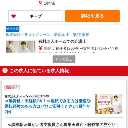
調布市
詳細を見る
キープ
派遣社員
株式会社トラストグロース 新宿本社 第2営業部
有料老人ホームでの介護士
時給：初任者1750円〜/実務者1775円〜/介福
1800円〜 ※資格や経験などによる
もっと見る
東京都調布市
この求人に似ている求人情報
詳細を見る
キープ
派遣社員
職業紹介
株式会社kotrio /●SW-H2-2103136
株式会社kotrio /●YK-S-2097749
調布駅◎負担少なめの障がい者支援員★社会活
≪無資格・未経験OK！≫運転できる方は優遇◎
動の見守りなど
運転経験のある方はぜひご応募ください♪賞与年
時給1650円〜2312円 ＜日払い有/週払い有/交
2回
通費全支給(ガソリン代含む)＞
東京都調布市
≪調布駅≫障がい者支援員さん募集★送迎・軽作業の見守りなど