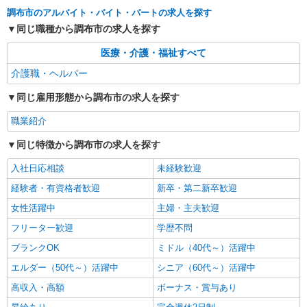
株式会社kotrio /●YK-S-2097960
調布市のアルバイト・バイト・パートの求人を探す
介護職の正社員で夜勤一切ナシ！デイサービス
同じ職種から調布市の求人を探す
★調布駅
【正社員】月給240,000〜400,000円 ・基本
医療・介護・福祉すべて
給：200,000円〜220,000円 ・資格手当：10,000〜
介護職・ヘルパー
30,000円 ・役職手当：10,000〜70,000円 ・処遇改
東京都調布市
善手当：20,000〜60,000円（勤続年数、保有資格
同じ雇用形態から調布市の求人を探す
により変動） ・固定残業手当：20,000円（10時
詳細を見る
キープ
間） ※固定残業時間を超過する場合には超過勤務
職業紹介
手当として別途支給 ・夜勤手当：10,000円/1回
（上記給与とは別に支給） 下記資格をお持ちの方
派遣社員
同じ特徴から調布市の求人を探す
歓迎 ・認知症介護基礎研修 ・初任者研修 ・実務
株式会社トラストグロース 新宿本社 第2営業部
者研修 ・介護福祉士 など
入社日応相談
未経験歓迎
特別養護老人ホームでの夜専介護士
1夜勤：15000円〜15500円 ※資格・経験によ
経験者・有資格者歓迎
新卒・第二新卒歓迎
り異なる
女性活躍中
主婦・主夫歓迎
東京都調布市
フリーター歓迎
学歴不問
詳細を見る
ブランクOK
キープ
ミドル（40代～）活躍中
エルダー（50代～）活躍中
シニア（60代～）活躍中
高収入・高額
ボーナス・賞与あり