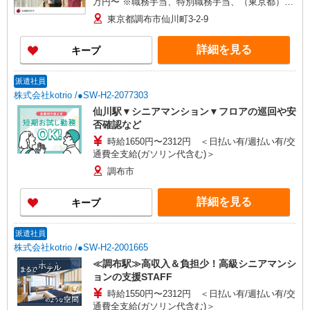
万円〜 ※職務手当、特別職務手当、（東京都）居
住支援特別手当、働きがい向上手当、日祝手当
東京都調布市仙川町3-2-9
（月平均2回分）、夜勤手当（月平均5回分）等、
毎月平均的に支払われる手当を含みます。 ※居住
詳細を見る
キープ
支援特別手当は勤続5年目までの方はさらに1万円
支給（再入社は除く） ◎賞与：基本給2.08ヶ月分/
年支給 ◎残業時は別途時間外手当支給（超過1
派遣社員
分〜）
株式会社kotrio /●SW-H2-2077303
仙川駅▼シニアマンション▼フロアの巡回や安
否確認など
時給1650円〜2312円 ＜日払い有/週払い有/交
通費全支給(ガソリン代含む)＞
調布市
詳細を見る
キープ
派遣社員
株式会社kotrio /●SW-H2-2001665
≪調布駅≫高収入＆負担少！高級シニアマンシ
ョンの支援STAFF
時給1550円〜2312円 ＜日払い有/週払い有/交
通費全支給(ガソリン代含む)＞