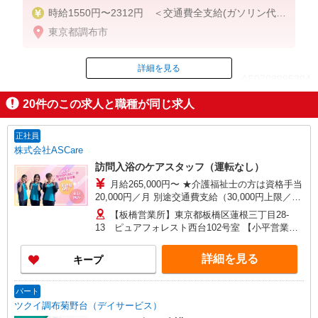
時給1550円〜2312円 ＜交通費全支給(ガソリン代含
む)＞
東京都調布市
詳細を見る
ID：AE0708995304
20
件のこの求人と職種が同じ求人
掲載期間終了
正社員
株式会社ASCare
訪問入浴のケアスタッフ（運転なし）
月給265,000円〜 ★介護福祉士の方は資格手当
20,000円／月 別途交通費支給（30,000円上限／
月） 別途残業手当（月平均残業時間15時間）残業
【板橋営業所】東京都板橋区蓮根三丁目28-
代全額支給
13 ピュアフォレスト西台102号室 【小平営業
所】東京都小平市仲町571番地2 ラリーマンショ
ン1F東 【在宅介護センター調布】東京都調布市国
詳細を見る
キープ
領町五丁目4-17 パレス調布1990A館 【在宅介護
センター府中】東京都府中市武蔵台二丁目20-16
メゾンド樹庵1階 【立川営業所】東京都立川市富
パート
士見町一丁目21-18 野村ビル101号室 【在宅介護
ツクイ調布菊野台（デイサービス）
センター成瀬】東京都町田市南成瀬五丁目1-6 コ