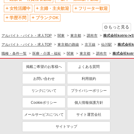
社会保険あり
産休・育休取得実績あり
女性活躍中
主婦・主夫歓迎
フリーター歓迎
退職金・財形貯蓄制度あり
各種手当（家族・役職・インセン
ティブなど）あり
学歴不問
ブランクOK
制服貸与
研修制度あり
もっと見る
資格取得支援制度あり
アルバイト・バイト・求人TOP
関東
東京都
調布市
株式会社kotrio /
同じ職種から求人を探す
アルバイト・バイト・求人TOP
東京都の路線
京王線
仙川駅
株式会社ko
職種・条件一覧
医療・介護・福祉
関東
東京都
調布市
株式会社kotr
医療・介護・福祉
介護職・ヘルパー
掲載ご希望のお客様へ
よくある質問
同じ特徴から求人を探す
お問い合わせ
利用規約
未経験歓迎
ミドル（40代～）活躍中
リンクについて
プライバシーポリシー
ボーナス・賞与あり
車通勤OK
交通費支給
社会保険あり
Cookieポリシー
個人情報保護方針
産休・育休取得実績あり
メールサービスについて
サイト運営会社
サイトマップ