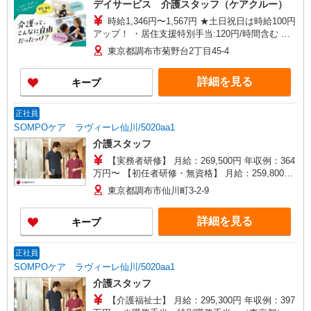
デイサービス 介護スタッフ（ケアクルー）
ーポ台益ナルセ B1F
時給1,346円〜1,567円 ★土日祝日は時給100円
アップ！ ・居住支援特別手当:120円/時間含む ※
給与幅は資格・経験等による
東京都調布市菊野台2丁目45-4
詳細を見る
キープ
正社員
SOMPOケア ラヴィーレ仙川/5020aa1
介護スタッフ
【実務者研修】 月給：269,500円 年収例：364
万円〜 【初任者研修・無資格】 月給：259,800円
年収例：351万円〜 ※職務手当、（東京都）居住
東京都調布市仙川町3-2-9
支援特別手当、日祝手当（月平均2回分）、夜勤手
当（月平均5回分）等、毎月平均的に支払われる手
詳細を見る
キープ
当を含みます。 ※居住支援特別手当は勤続5年目
までの方はさらに1万円支給（再入社は除く） ◎
賞与：基本給2.08ヶ月分/年支給 ◎残業時は別途時
正社員
間外手当支給（超過1分〜）
SOMPOケア ラヴィーレ仙川/5020aa1
介護スタッフ
【介護福祉士】 月給：295,300円 年収例：397