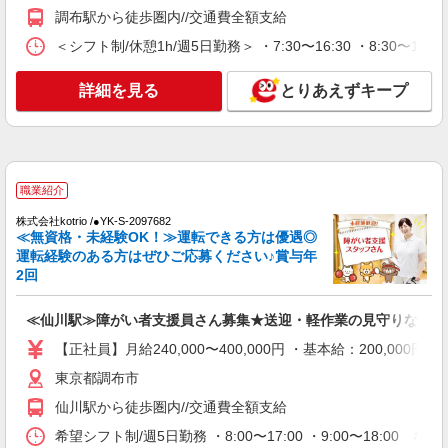
詳細を見る
キープ
調布駅から徒歩圏内//交通費全額支給
＜シフト制/休憩1h/週5日勤務＞ ・7:30〜16:30 ・8:30〜17:
紹介予定派遣
株式会社トラストグロース 新宿本社 第2営業部
詳細を見る
とりあえずキープ
グループホームでの介護士
時給：1600円〜1750円 ※資格や経験面などに
よる
東京都調布市
職業紹介
詳細を見る
キープ
株式会社kotrio /●YK-S-2097682
≪無資格・未経験OK！≫運転できる方は優遇◎
派遣社員
運転経験のある方はぜひご応募ください♪賞与年
株式会社トラストグロース 新宿本社 第2営業部
2回
特別養護老人ホームでの介護士
一夜勤：24000〜25000円 ※資格や経験面など
≪仙川駅≫障がい者支援員さん募集★送迎・軽作業の見守りなど
による
【正社員】月給240,000〜400,000円 ・基本給：200,0
東京都調布市
東京都調布市
詳細を見る
キープ
仙川駅から徒歩圏内//交通費全額支給
希望シフト制/週5日勤務 ・8:00〜17:00 ・9:00〜18:00