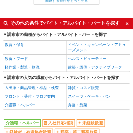
関連する条件をもっと見る
同じ雇用形態から仙川駅の求人を探す
職業紹介
同じ特徴から仙川駅の求人を探す
その他の条件でバイト・アルバイト・パートを探す
入社日応相談
未経験歓迎
調布市の職種からバイト・アルバイト・パートを探す
経験者・有資格者歓迎
新卒・第二新卒歓迎
教育・保育
イベント・キャンペーン・アミュ
女性活躍中
主婦・主夫歓迎
ーズメント
フリーター歓迎
学歴不問
飲食・フード
ヘルス・ビューティー
ブランクOK
ミドル（40代～）活躍中
軽作業・製造・物流
建築・設備・アクティブワーク
エルダー（50代～）活躍中
シニア（60代～）活躍中
調布市の人気の職種からバイト・アルバイト・パートを探す
高収入・高額
ボーナス・賞与あり
入出庫・商品管理・検品・検査
雑貨・コスメ販売
昇給あり
完全週休2日制
フロント・受付・フロア案内
スイーツ・ケーキ・パン
フルタイム歓迎
禁煙・分煙
介護職・ヘルパー
弁当・惣菜
駅直結・駅チカ
車通勤OK
バイク通勤OK
自転車通勤OK
介護職・ヘルパー
入社日応相談
未経験歓迎
残業少なめ（月20h未満）
交通費支給
経験者・有資格者歓迎
新卒・第二新卒歓迎