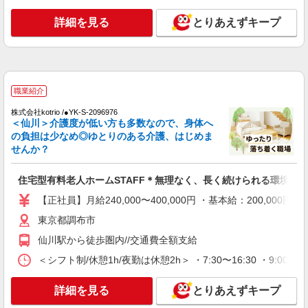
派遣社員
株式会社kotrio /●SW-H2-2098944
詳細を見る
とりあえずキープ
シニア向けマンションで見守り・食事配膳等＊
仙川駅＊日払可
時給1650円〜2312円 ＜日払い有/週払い有/交
通費全支給(ガソリン代含む)＞
調布市
職業紹介
株式会社kotrio /●YK-S-2096976
詳細を見る
キープ
＜仙川＞介護度が低い方も多数なので、身体へ
の負担は少なめ◎ゆとりのある介護、はじめま
せんか？
派遣社員
株式会社kotrio /●SW-H2-2099012
住宅型有料老人ホームSTAFF＊無理なく、長く続けられる環境＊
[ 綺麗 ]高級シニアマンションで生活ケア/見守
りなど/仙川駅
【正社員】月給240,000〜400,000円 ・基本給：200,0
時給1650円〜2312円 ＜日払い有/週払い有/交
東京都調布市
通費全支給(ガソリン代含む)＞
仙川駅から徒歩圏内//交通費全額支給
調布市
＜シフト制/休憩1h/夜勤は休憩2h＞ ・7:30〜16:30 ・9:00〜1
詳細を見る
キープ
詳細を見る
とりあえずキープ
職業紹介