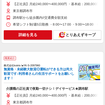
【正社員】月給240,000〜400,000円 ・基本給：200,0
詳細を見る
キープ
東京都調布市
調布駅から徒歩圏内//交通費全額支給
派遣社員
株式会社kotrio /●SW-H2-2001408
希望シフト制/週5日勤務 ・8:00〜17:00 ・9:00〜18:00
つつじヶ丘駅＊障がい者グループホームの支援
員｜軽作業の見守り等
詳細を見る
とりあえずキープ
時給1550〜2312円＊交通費全支給(ガソリン代
含)/日収例：1550円×8h⇒12400円
調布市
詳細を見る
職業紹介
キープ
株式会社kotrio /●YK-S-2097960
無資格・未経験大歓迎◎運転ができる方は尚大
アルバイト
パート
歓迎です♪利用者さんの生活サポートをお願いし
グループホーム ソラスト調布/1380000151-010
ます！
介護職員（ヘルパー）（役職なし）
時給1,300円
介護職の正社員で夜勤一切ナシ！デイサービス★調布駅
東京都調布市深大寺元町4-37-3 バス停「神代
植物公園前」下車 徒歩3分 ◆神代植物公園前行き
【正社員】月給240,000〜400,000円 ・基本給：200,0
のバスはおよそ10分おきに出ています
東京都調布市