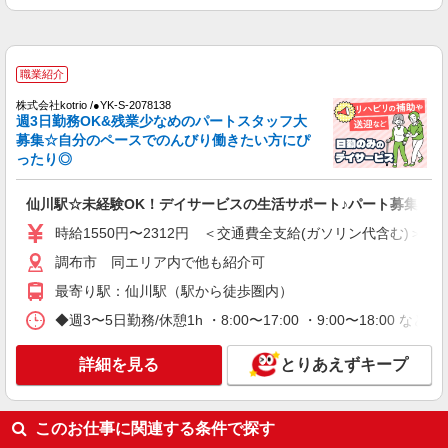
株式会社kotrio /●YK-S-2097749
≪調布駅≫障がい者支援員さん募集★送迎・軽
作業の見守りなど
職業紹介
【正社員】月給240,000〜400,000円 ・基本
給：200,000円〜220,000円 ・資格手当：10,000〜
株式会社kotrio /●YK-S-2078138
30,000円 ・役職手当：10,000〜70,000円 ・処遇改
週3日勤務OK&残業少なめのパートスタッフ大
東京都調布市
善手当：20,000〜60,000円（勤続年数、保有資格
募集☆自分のペースでのんびり働きたい方にぴ
により変動） ・固定残業手当：20,000円（10時
ったり◎
詳細を見る
キープ
間） ※固定残業時間を超過する場合には超過勤務
手当として別途支給 ・夜勤手当：10,000円/1回
仙川駅☆未経験OK！デイサービスの生活サポート♪パート募集◎
（上記給与とは別に支給） 下記資格をお持ちの方
派遣社員
歓迎 ・認知症介護基礎研修 ・初任者研修 ・実務
時給1550円〜2312円 ＜交通費全支給(ガソリン代含む)＞
株式会社kotrio /●SW-H2-2017998
者研修 ・介護福祉士 など
≪調布駅≫夜勤なし！未経験・ブランクOKの
調布市 同エリア内で他も紹介可
デイスタッフ
最寄り駅：仙川駅（駅から徒歩圏内）
時給1650円〜2312円 ＜日払い有/週払い有/交
通費全支給(ガソリン代含む)＞
◆週3〜5日勤務/休憩1h ・8:00〜17:00 ・9:00〜18:00 など
調布市下石原（調布駅）
詳細を見る
とりあえずキープ
詳細を見る
キープ
このお仕事に関連する条件で探す
職業紹介