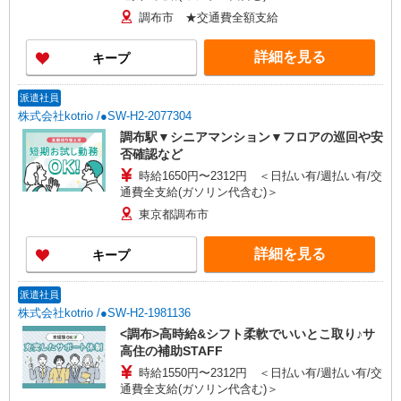
調布市 ★交通費全額支給
詳細を見る
キープ
派遣社員
株式会社kotrio /●SW-H2-2077304
調布駅▼シニアマンション▼フロアの巡回や安
否確認など
時給1650円〜2312円 ＜日払い有/週払い有/交
通費全支給(ガソリン代含む)＞
東京都調布市
詳細を見る
キープ
派遣社員
株式会社kotrio /●SW-H2-1981136
<調布>高時給&シフト柔軟でいいとこ取り♪サ
高住の補助STAFF
時給1550円〜2312円 ＜日払い有/週払い有/交
通費全支給(ガソリン代含む)＞