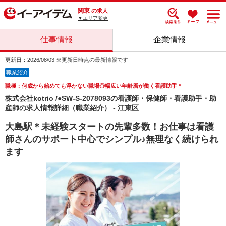
関東
の求人
▼エリア変更
仕事情報
企業情報
更新日：2026/08/03 ※更新日時点の最新情報です
職業紹介
職種：何歳から始めても浮かない職場◎幅広い年齢層が働く看護助手＊
株式会社kotrio /●SW-S-2078093の看護師・保健師・看護助手・助
産師の求人情報詳細（職業紹介） - 江東区
大島駅＊未経験スタートの先輩多数！お仕事は看護
師さんのサポート中心でシンプル♪無理なく続けられ
ます