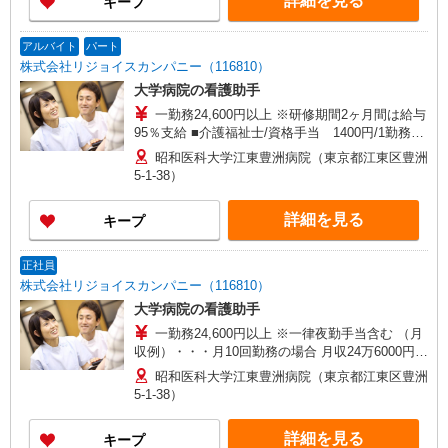
詳細を見る
キープ
アルバイト
パート
株式会社リジョイスカンパニー（116810）
大学病院の看護助手
一勤務24,600円以上 ※研修期間2ヶ月間は給与
95％支給 ■介護福祉士/資格手当 1400円/1勤務あ
たり ■介護職員初任者研修/資格手当 700円/1勤
昭和医科大学江東豊洲病院（東京都江東区豊洲
務あたり ■実務者研修/資格手当 1120円/1勤務あ
5-1-38）
たり
詳細を見る
キープ
正社員
株式会社リジョイスカンパニー（116810）
大学病院の看護助手
一勤務24,600円以上 ※一律夜勤手当含む （月
収例）・・・月10回勤務の場合 月収24万6000円
（別途資格手当） ■介護福祉士/資格手当月額
昭和医科大学江東豊洲病院（東京都江東区豊洲
15000円 ■介護職員初任者研修/月額5000円 ■実務
5-1-38）
者研修/月額8000円 ※研修期間2ヶ月間は給与95％
支給
詳細を見る
キープ