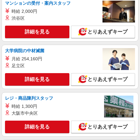
マンションの受付・案内スタッフ
東京都江東区有明 最寄り駅：有明
時給 2,000円
渋谷区
詳細を見る
キープ
詳細を見る
とりあえずキープ
職業紹介
株式会社kotrio /●SW-S-2022872
木場駅＊病院の看護助手│シフト相談OK！経
大学病院の中材滅菌
験不問・資格不問◎
月給 254,160円
時給1550円〜2312円 ＜交通費全支給(ガソリ
足立区
ン代含む)＞
江東区
詳細を見る
とりあえずキープ
詳細を見る
キープ
レジ・商品陳列スタッフ
職業紹介
時給 1,300円
株式会社kotrio /●SW-S-2098555
大阪市中央区
東大島駅◆病院の補助STAFF◆患者さん支援/
消毒など≪経験不問≫
詳細を見る
とりあえずキープ
【正社員】月給240,000〜400,000円 ・基本
給：200,000円〜220,000円 ・資格手当：10,000〜
30,000円 ・役職手当：10,000〜70,000円 ・処遇改