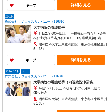
円〜1,565円 ※各種手当込 ※時給は経験により異
詳細を見る
キープ
なる
正社員
株式会社リジョイスカンパニー（116810）
大学病院の看護助手
月給277,600円以上 ※一律夜勤手当含む ■介護
福祉士/資格手当月額15000円 ■介護職員初任者研
修/月額5000円 ■実務者研修/月額8000円 ※研修期
昭和医科大学江東豊洲病院（東京都江東区豊洲
間2ヶ月間は給与95％支給
5-1-38）
詳細を見る
キープ
アルバイト
パート
株式会社リジョイスカンパニー（116810）
大学病院の看護助手（内視鏡洗浄業務）
時給1500円以上 ※研修期間2ヶ月間は給与
95％支給
昭和医科大学江東豊洲病院（東京都江東区豊洲
5-1-38）