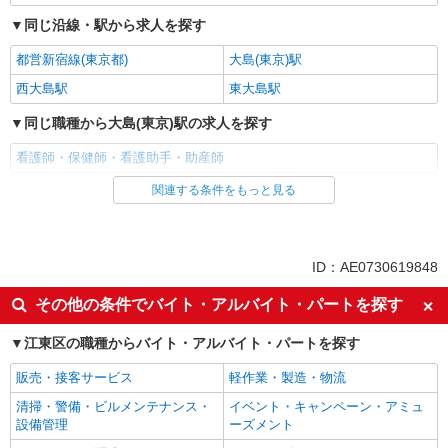
同じ沿線・駅から求人を探す
都営新宿線(東京都)
大島(東京)駅
西大島駅
東大島駅
同じ職種から大島(東京)駅の求人を探す
看護師・保健師・看護助手・助産師
関連する条件をもっと見る
同じ雇用形態から大島(東京)駅の求人を探す
職業紹介
同じ特徴から大島(東京)駅の求人を探す
ID：AE0730619848
入社日応相談
未経験歓迎
その他の条件でバイト・アルバイト・パートを探す
経験者・有資格者歓迎
新卒・第二新卒歓迎
江東区の職種からバイト・アルバイト・パートを探す
女性活躍中
主婦・主夫歓迎
販売・接客サービス
軽作業・製造・物流
フリーター歓迎
学歴不問
清掃・警備・ビルメンテナンス・
イベント・キャンペーン・アミュ
ブランクOK
ミドル（40代～）活躍中
設備管理
ーズメント
エルダー（50代～）活躍中
シニア（60代～）活躍中