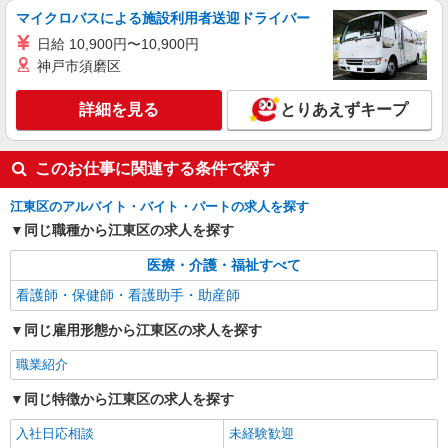
東京都江東区
マイクロバスによる施設利用者送迎ドライバー
善手当：20,000〜60,000円（勤続年数、保有資格
により変動） ・固定残業手当：20,000円（10時
日給 10,900円〜10,900円
詳細を見る
キープ
間） ※固定残業時間を超過する場合には超過勤務
神戸市須磨区
手当として別途支給 ・夜勤手当：10,000円/1回
（上記給与とは別に支給） 下記資格をお持ちの方
派遣社員
歓迎 ・認知症介護基礎研修 ・初任者研修 ・実務
詳細を見る
とりあえずキープ
株式会社kotrio /●SW-H2-2099380
者研修 ・介護福祉士 など
木場駅★病院でお掃除/食事の配膳など♪★激募
★
このお仕事に関連する条件で探す
時給1650円〜2312円 ＜日払い有/週払い有/交
通費全支給(ガソリン代含む)＞
江東区のアルバイト・バイト・パートの求人を探す
江東区
同じ職種から江東区の求人を探す
医療・介護・福祉すべて
詳細を見る
キープ
看護師・保健師・看護助手・助産師
同じ雇用形態から江東区の求人を探す
職業紹介
同じ特徴から江東区の求人を探す
入社日応相談
未経験歓迎