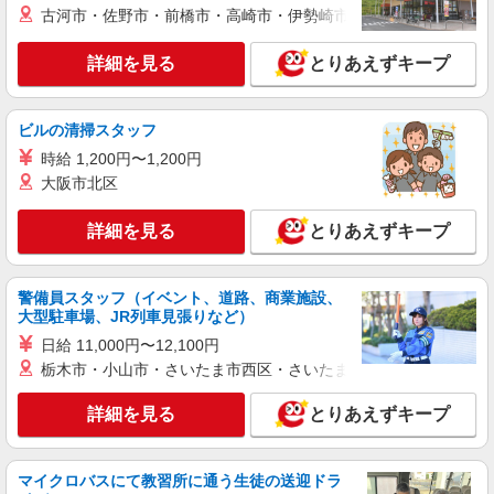
事No.W10506580）
古河市・佐野市・前橋市・高崎市・伊勢崎市・太田市・館林市・
看護助手
時給1700円
詳細を見る
とりあえずキープ
東京都江東区内の病院
ビルの清掃スタッフ
詳細を見る
キープ
時給 1,200円〜1,200円
NEW
大阪市北区
派遣社員
株式会社スタッフサービス・メディカル 東東京医療オフィス（お仕
詳細を見る
とりあえずキープ
事No.W10511865）
看護助手
時給1500円
警備員スタッフ（イベント、道路、商業施設、
東京都江東区内のクリニック
大型駐車場、JR列車見張りなど）
日給 11,000円〜12,100円
詳細を見る
キープ
栃木市・小山市・さいたま市西区・さいたま市岩槻区・久喜市・
NEW
詳細を見る
とりあえずキープ
派遣社員
株式会社スタッフサービス・メディカル 東東京医療オフィス（お仕
事No.W10391933）
マイクロバスにて教習所に通う生徒の送迎ドラ
看護助手