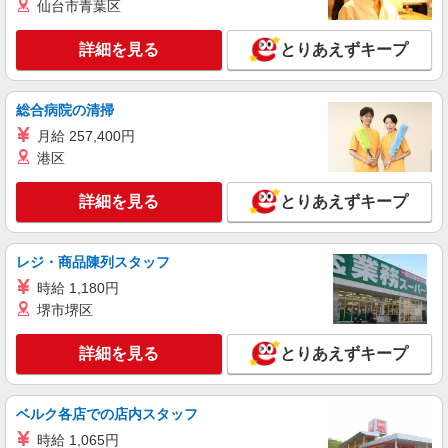
NEW
仙台市青葉区
派遣社員
株式会社スタッフサービス・メディカル 東東京医療オフィス（お仕
事No.W10505158）
詳細を見る
とりあえずキープ
看護助手
時給1600円
総合病院の清掃
東京都江東区内の病院
月給 257,400円
港区
詳細を見る
キープ
詳細を見る
とりあえずキープ
NEW
派遣社員
株式会社スタッフサービス・メディカル 東東京医療オフィス（お仕
事No.W10515059）
レジ・商品陳列スタッフ
看護助手
時給 1,180円
時給1400円
堺市堺区
東京都江東区内のクリニック
詳細を見る
とりあえずキープ
詳細を見る
キープ
NEW
ベルク各店での店内スタッフ
派遣社員
株式会社スタッフサービス・メディカル 東東京医療オフィス（お仕
時給 1,065円