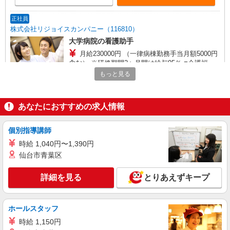
正社員
株式会社リジョイスカンパニー（116810）
大学病院の看護助手
月給230000円 （一律病棟勤務手当月額5000円
含む） ※研修期間2ヶ月間は給与95％ ■介護福祉
士/資格手当月額15000円 ■介護職員初任者研修/月
もっと見る
昭和医科大学江東豊洲病院（東京都江東区豊洲
額5000円 ■実務者研修/月額8000円 ※経験・能力
5-1-38）
による
あなたにおすすめの求人情報
詳細を見る
キープ
NEW
個別指導講師
派遣社員
株式会社スタッフサービス・メディカル 東東京医療オフィス（お仕
時給 1,040円〜1,390円
事No.W10438384）
仙台市青葉区
看護助手
時給1600円
詳細を見る
とりあえずキープ
東京都江東区内の病院
ホールスタッフ
詳細を見る
キープ
時給 1,150円