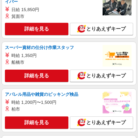
イバー
時給1600円
日給 15,850円
東京都江東区内の病院
箕面市
詳細を見る
キープ
詳細を見る
とりあえずキープ
NEW
派遣社員
株式会社スタッフサービス・メディカル 東東京医療オフィス（お仕
スーパー資材の仕分け作業スタッフ
事No.W10514951）
時給 1,350円
看護助手
船橋市
時給1400円
東京都江東区内の病院
詳細を見る
とりあえずキープ
詳細を見る
キープ
アパレル用品や雑貨のピッキング検品
時給 1,200円〜1,500円
派遣社員
株式会社kotrio /●SW-H2-1855722
柏市
有明駅≫タイパ重視で稼げる看護助手＊無料資
格支援で時給UP
詳細を見る
とりあえずキープ
時給1650円〜2312円 ＜日払い有/週払い有/交
通費全支給(ガソリン代含む)＞