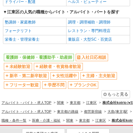
ドライバー・配達
ヘルス・ビューティー
高収入・高額
ボーナス・賞与あり
江東区の人気の職種からバイト・アルバイト・パートを探す
昇給あり
完全週休2日制
塾講師・家庭教師
調理・調理補助・調理師
フルタイム歓迎
禁煙・分煙
フォークリフト
レストラン・専門料理店
駅直結・駅チカ
車通勤OK
栄養士・管理栄養士
量販店・大型SC・百貨店
バイク通勤OK
自転車通勤OK
残業少なめ（月20h未満）
交通費支給
看護師・保健師・看護助手・助産師
入社日応相談
社会保険あり
産休・育休取得実績あり
未経験歓迎
経験者・有資格者歓迎
退職金・財形貯蓄制度あり
各種手当（家族・役職・インセン
ティブなど）あり
新卒・第二新卒歓迎
女性活躍中
主婦・主夫歓迎
制服貸与
研修制度あり
フリーター歓迎
学歴不問
ブランクOK
資格取得支援制度あり
もっと見る
同じ職種から求人を探す
アルバイト・バイト・求人TOP
関東
東京都
江東区
株式会社kotrio /
医療・介護・福祉
アルバイト・バイト・求人TOP
東京都の路線
都営新宿線
大島(東京)駅
看護師・保健師・看護助手・助産師
職種・条件一覧
医療・介護・福祉
関東
東京都
江東区
株式会社kotr
同じ特徴から求人を探す