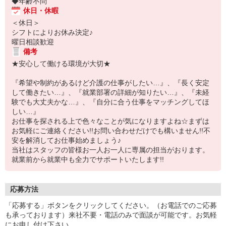
◆年齢不問
休日・休暇
＜休日＞
シフトによりお休み決定♪
曜日相談歓迎
備考
★安心して働ける環境が大切★
『希望や制約があるけど介護の仕事がしたい…』、『長く安定
して働きたい…』、『就業部署の詳細が知りたい…』、『未経
験でも大丈夫かな…』、『自分に合う仕事をマッチングしてほ
しい…』
お仕事を探される上で色々なことが気になりますよね☆まずは
お気軽にご連絡ください!!お問い合わせだけでも構いません!!不
安を解消してお仕事始めましょう♪
当社はスタッフの皆様お一人お一人に専属の担当がおります。
就業前から就業中も全力でサポートいたします!!
応募方法
「応募する」ボタンをクリックしてください。（お電話でのご応募
も承っております）来社不要・電話のみで面談が可能です。お気軽
にお申し付け下さい。