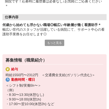
病院です！応募時に履歴書は必要なし♪お気軽にご応募ください
＊
仕事内容
何歳から始めても浮かない職場◎幅広い年齢層が働く看護助手＊
幅広い世代のスタッフが活躍している病院にて、サポート中心の看
護助手業務をお任せします◎
もっと見る
≪おもなお仕事≫
・病室内の清掃、シーツ交換
・医療器具の消毒
・患者さんの生活面の介助
募集情報（職業紹介）
など
給与
厳しい上下関係などはなく、フラットな関係性の職場で、どなたで
時給1550円〜2312円 ＜交通費全支給(ガソリン代含む)＞
もすぐに馴染めます♪
勤務時間・曜日
お仕事はシンプルなものばかり！覚えられなくて焦るようなことは
＜シフト制/実働5h〜＞
ありません◎
（例）
・8:30〜13:30(休憩なし)
・9:00〜18:00(休憩1h)
・17:00〜翌10:00(休憩2h) など