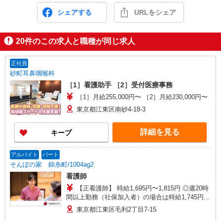
シェアする
URLをシェア
20
件のこの求人と職種が同じ求人
正社員
砂町耳鼻咽喉科
［1］看護助手 ［2］受付医療事務
［1］月給255,000円〜 ［2］月給230,000円〜
東京都江東区南砂4-18-3
詳細を見る
キープ
アルバイト
パート
そんぽの家 錦糸町/1004ag2
看護師
【正看護師】 時給1,695円〜1,815円 ◎週20時
間以上勤務（社保加入者）の場合は時給1,745円〜
1,865円 【准看護師】 時給1,395円〜1,515円 ◎週
東京都江東区毛利2丁目7-15
20時間以上勤務（社保加入者）の場合は時給1,445