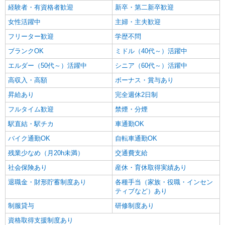
経験者・有資格者歓迎
新卒・第二新卒歓迎
女性活躍中
主婦・主夫歓迎
フリーター歓迎
学歴不問
ブランクOK
ミドル（40代～）活躍中
エルダー（50代～）活躍中
シニア（60代～）活躍中
高収入・高額
ボーナス・賞与あり
昇給あり
完全週休2日制
フルタイム歓迎
禁煙・分煙
駅直結・駅チカ
車通勤OK
バイク通勤OK
自転車通勤OK
残業少なめ（月20h未満）
交通費支給
社会保険あり
産休・育休取得実績あり
退職金・財形貯蓄制度あり
各種手当（家族・役職・インセン
ティブなど）あり
制服貸与
研修制度あり
資格取得支援制度あり