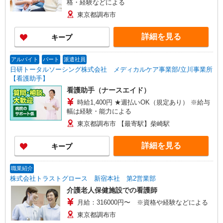
格・経験などによる
東京都調布市
詳細を見る
キープ
アルバイト
パート
派遣社員
日研トータルソーシング株式会社 メディカルケア事業部/立川事業所
【看護助手】
看護助手（ナースエイド）
時給1,400円 ★週払いOK（規定あり） ※給与
幅は経験・能力による
東京都調布市 【最寄駅】柴崎駅
詳細を見る
キープ
職業紹介
株式会社トラストグロース 新宿本社 第2営業部
介護老人保健施設での看護師
月給：316000円〜 ※資格や経験などによる
東京都調布市