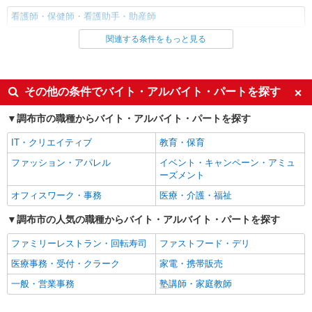
看護師・保健師・看護助手・助産師
関連する条件をもっと見る
同じ雇用形態から調布駅の求人を探す
職業紹介
同じ特徴から調布駅の求人を探す
その他の条件でバイト・アルバイト・パートを探す
入社日応相談
未経験歓迎
調布市の職種からバイト・アルバイト・パートを探す
経験者・有資格者歓迎
新卒・第二新卒歓迎
IT・クリエイティブ
教育・保育
女性活躍中
主婦・主夫歓迎
ファッション・アパレル
イベント・キャンペーン・アミュ
フリーター歓迎
学歴不問
ーズメント
ブランクOK
ミドル（40代～）活躍中
オフィスワーク・事務
医療・介護・福祉
エルダー（50代～）活躍中
シニア（60代～）活躍中
調布市の人気の職種からバイト・アルバイト・パートを探す
高収入・高額
ボーナス・賞与あり
ファミリーレストラン・回転寿司
ファストフード・デリ
昇給あり
完全週休2日制
医療事務・受付・クラーク
家電・携帯販売
フルタイム歓迎
禁煙・分煙
一般・営業事務
塾講師・家庭教師
駅直結・駅チカ
車通勤OK