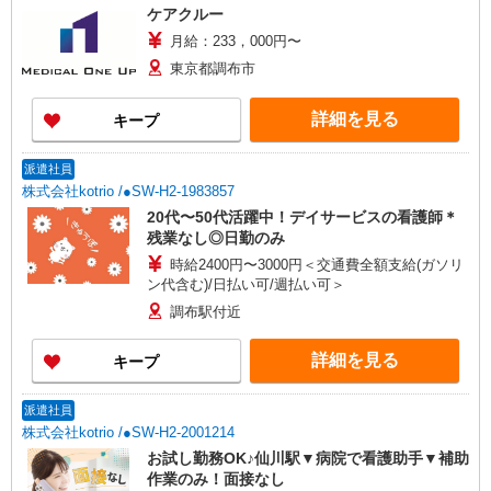
ケアクルー
月給：233，000円〜
東京都調布市
詳細を見る
キープ
派遣社員
株式会社kotrio /●SW-H2-1983857
20代〜50代活躍中！デイサービスの看護師＊
残業なし◎日勤のみ
時給2400円〜3000円＜交通費全額支給(ガソリ
ン代含む)/日払い可/週払い可＞
調布駅付近
詳細を見る
キープ
派遣社員
株式会社kotrio /●SW-H2-2001214
お試し勤務OK♪仙川駅▼病院で看護助手▼補助
作業のみ！面接なし