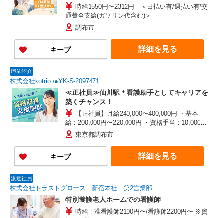
時給1550円〜2312円 ＜日払い有/週払い有/交
通費全支給(ガソリン代含む)＞
調布市
詳細を見る
キープ
職業紹介
株式会社kotrio /●YK-S-2097471
≪正社員≫仙川駅＊看護助手としてキャリアを
築くチャンス！
【正社員】月給240,000〜400,000円 ・基本
給：200,000円〜220,000円 ・資格手当：10,000〜
30,000円 ・役職手当：10,000〜70,000円 ・処遇改
東京都調布市
善手当：20,000〜60,000円（勤続年数、保有資格
により変動） ・固定残業手当：20,000円（10時
詳細を見る
キープ
間） ※固定残業時間を超過する場合には超過勤務
手当として別途支給 ・夜勤手当：10,000円/1回
（上記給与とは別に支給） 下記資格をお持ちの方
派遣社員
歓迎 ・認知症介護基礎研修 ・初任者研修 ・実務
株式会社トラストグロース 新宿本社 第2営業部
者研修 ・介護福祉士 など
特別養護老人ホームでの看護師
時給：准看護師2100円〜/看護師2200円〜 ※資