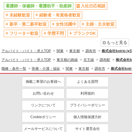
バイク通勤OK
自転車通勤OK
看護師・保健師・看護助手・助産師
入社日応相談
残業少なめ（月20h未満）
交通費支給
未経験歓迎
経験者・有資格者歓迎
社会保険あり
産休・育休取得実績あり
新卒・第二新卒歓迎
女性活躍中
主婦・主夫歓迎
退職金・財形貯蓄制度あり
各種手当（家族・役職・インセン
ティブなど）あり
フリーター歓迎
学歴不問
ブランクOK
制服貸与
研修制度あり
もっと見る
資格取得支援制度あり
アルバイト・バイト・求人TOP
関東
東京都
調布市
株式会社kotrio /
同じ職種から求人を探す
アルバイト・バイト・求人TOP
東京都の路線
京王線
調布駅
株式会社ko
職種・条件一覧
医療・介護・福祉
関東
東京都
調布市
株式会社kotr
医療・介護・福祉
看護師・保健師・看護助手・助産師
掲載ご希望のお客様へ
よくある質問
同じ特徴から求人を探す
お問い合わせ
利用規約
未経験歓迎
ミドル（40代～）活躍中
リンクについて
プライバシーポリシー
ボーナス・賞与あり
車通勤OK
交通費支給
社会保険あり
Cookieポリシー
個人情報保護方針
産休・育休取得実績あり
メールサービスについて
サイト運営会社