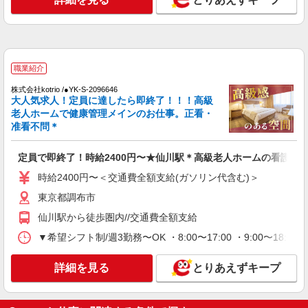
派遣社員
（株）ウィルオブ・ワークCW 立川支店/ms130501
看護助手
時給1500円 ◆前払い・日払い・週払いOK
職業紹介
東京都調布市
株式会社kotrio /●YK-S-2096646
大人気求人！定員に達したら即終了！！！高級
詳細を見る
キープ
老人ホームで健康管理メインのお仕事。正看・
准看不問＊
職業紹介
株式会社kotrio /●YK-S-2096713
定員で即終了！時給2400円〜★仙川駅＊高級老人ホームの看護師
定員で即終了！時給2400円〜★調布駅＊高級
時給2400円〜＜交通費全額支給(ガソリン代含む)＞
老人ホームの看護師
東京都調布市
時給2400円〜＜交通費全額支給(ガソリン代含
む)＞
仙川駅から徒歩圏内//交通費全額支給
東京都調布市
▼希望シフト制/週3勤務〜OK ・8:00〜17:00 ・9:00〜18:00
詳細を見る
キープ
詳細を見る
とりあえずキープ
職業紹介
株式会社kotrio /●YK-S-2078081