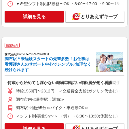
詳細を見る
キープ
▼希望シフト制/週3勤務〜OK ・8:00〜17:00 ・9:00〜18:00
派遣社員
詳細を見る
とりあえずキープ
株式会社トラストグロース 新宿本社 第2営業部
病棟での看護助手
時給：1226円〜1300円 ※資格や経験などに
よる
職業紹介
東京都調布市
株式会社kotrio /●YK-S-2078081
調布駅＊未経験スタートの先輩多数！お仕事は
詳細を見る
キープ
看護師さんのサポート中心でシンプル♪無理なく
続けられます
派遣社員
株式会社kotrio /●SW-H2-1983916
何歳から始めても浮かない職場◎幅広い年齢層が働く看護助手＊
調布駅＊日勤のみ/残業なし！健康管理メイン
の看護スタッフ
時給1550円〜2312円 ＜交通費全支給(ガソリン代含む)＞
時給2400円〜3000円＜交通費全額支給(ガソリ
調布市内≪最寄駅：調布≫
ン代含む)/日払い可/週払い可＞
調布駅⇒徒歩5分≪バイク・車通勤OK≫
調布市下石原（調布駅）
＜シフト制/実働5h〜＞ （例） ・8:30〜13:30(休憩なし) ・9:00
詳細を見る
キープ
詳細を見る
とりあえずキープ