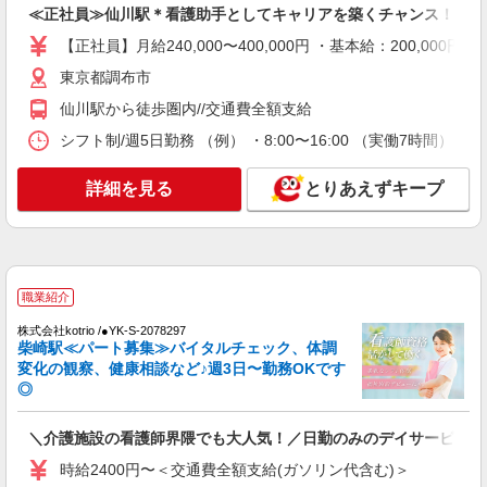
≪正社員≫仙川駅＊看護助手としてキャリアを築くチャンス！
詳細を見る
キープ
【正社員】月給240,000〜400,000円 ・基本給：200,0
派遣社員
東京都調布市
株式会社kotrio /●SW-H2-2024027
仙川駅から徒歩圏内//交通費全額支給
高収入を目指したい方必見！未経験でも日収
シフト制/週5日勤務 （例） ・8:00〜16:00 （実働7時間） ・
1.2万〜可！看護助手
時給1650円〜2312円 ＜日払い有/週払い有/交
通費全支給(ガソリン代含む)＞
詳細を見る
とりあえずキープ
東京都調布市
詳細を見る
キープ
職業紹介
アルバイト
パート
派遣社員
株式会社kotrio /●YK-S-2078297
日研トータルソーシング株式会社 メディカルケア事業部/立川事業所
柴崎駅≪パート募集≫バイタルチェック、体調
【看護助手】
変化の観察、健康相談など♪週3日〜勤務OKです
看護助手（ナースエイド）
◎
時給1,400円 ★週払いOK（規定あり） ※給与
幅は経験・能力による
＼介護施設の看護師界隈でも大人気！／日勤のみのデイサービス＊
東京都調布市 【最寄駅】京王線 布田駅
時給2400円〜＜交通費全額支給(ガソリン代含む)＞