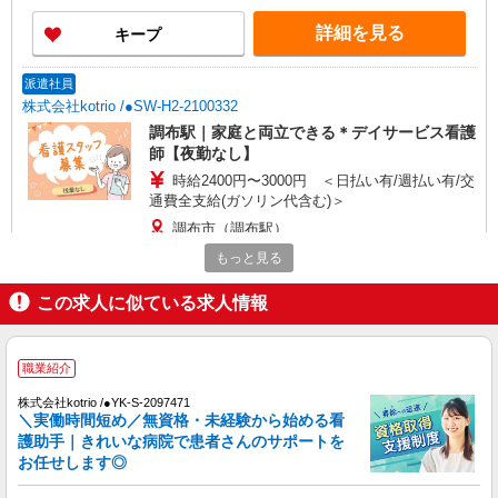
詳細を見る
キープ
派遣社員
株式会社kotrio /●SW-H2-2100332
調布駅｜家庭と両立できる＊デイサービス看護
師【夜勤なし】
時給2400円〜3000円 ＜日払い有/週払い有/交
通費全支給(ガソリン代含む)＞
調布市（調布駅）
もっと見る
詳細を見る
キープ
この求人に似ている求人情報
アルバイト
パート
派遣社員
日研トータルソーシング株式会社 メディカルケア事業部/立川事業所
職業紹介
【看護助手】
看護助手（ナースエイド）
株式会社kotrio /●YK-S-2097471
＼実働時間短め／無資格・未経験から始める看
時給1,400円 ★週払いOK（規定あり） ※給与
護助手｜きれいな病院で患者さんのサポートを
幅は経験・能力による
お任せします◎
東京都調布市 【最寄駅】京王線 調布駅