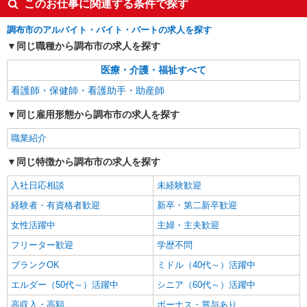
このお仕事に関連する条件で探す
何歳から始めても浮かない職場◎幅広い年齢層
が働く看護助手＊
調布市のアルバイト・バイト・パートの求人を探す
同じ職種から調布市の求人を探す
時給1550円〜2312円 ＜交通費全支給(ガソリ
ン代含む)＞
医療・介護・福祉すべて
調布市内≪最寄駅：調布≫
看護師・保健師・看護助手・助産師
詳細を見る
キープ
同じ雇用形態から調布市の求人を探す
職業紹介
職業紹介
株式会社kotrio /●YK-S-2022622
同じ特徴から調布市の求人を探す
調布駅チカ≫医療現場で専門スキルを磨く看護
助手！未経験歓迎
入社日応相談
未経験歓迎
時給1550円〜2312円 ＜交通費全支給(ガソリ
経験者・有資格者歓迎
新卒・第二新卒歓迎
ン代含む)＞
女性活躍中
主婦・主夫歓迎
調布市｜最寄：調布
フリーター歓迎
学歴不問
詳細を見る
キープ
ブランクOK
ミドル（40代～）活躍中
エルダー（50代～）活躍中
シニア（60代～）活躍中
高収入・高額
ボーナス・賞与あり