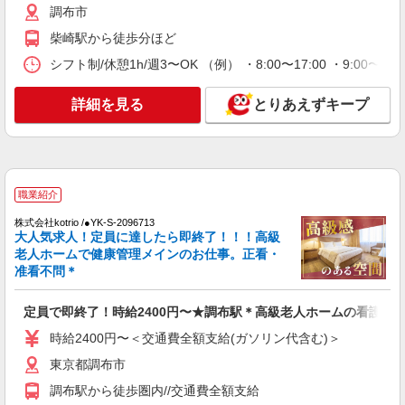
詳細を見る
調布市
キープ
柴崎駅から徒歩分ほど
職業紹介
シフト制/休憩1h/週3〜OK （例） ・8:00〜17:00 ・9:00〜18
株式会社kotrio /●YK-S-2078297
＼介護施設の看護師界隈でも大人気！／日勤の
詳細を見る
とりあえずキープ
みのデイサービス＊
時給2400円〜＜交通費全額支給(ガソリン代含
む)＞
調布市
職業紹介
詳細を見る
キープ
株式会社kotrio /●YK-S-2096713
大人気求人！定員に達したら即終了！！！高級
派遣社員
老人ホームで健康管理メインのお仕事。正看・
株式会社kotrio /●SW-H2-1983858
准看不問＊
20代〜50代活躍中！デイサービスの看護師＊
残業なし◎日勤のみ
定員で即終了！時給2400円〜★調布駅＊高級老人ホームの看護師
時給2400円〜3000円＜交通費全額支給(ガソリ
時給2400円〜＜交通費全額支給(ガソリン代含む)＞
ン代含む)/日払い可/週払い可＞
東京都調布市
調布市
調布駅から徒歩圏内//交通費全額支給