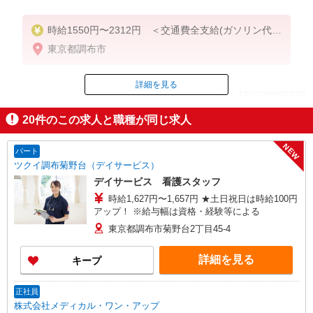
時給1550円〜2312円 ＜交通費全支給(ガソリン代含
む)＞
東京都調布市
詳細を見る
ID：AE0708995278
20
件のこの求人と職種が同じ求人
掲載期間終了
NEW
パート
ツクイ調布菊野台（デイサービス）
デイサービス 看護スタッフ
時給1,627円〜1,657円 ★土日祝日は時給100円
アップ！ ※給与幅は資格・経験等による
東京都調布市菊野台2丁目45-4
詳細を見る
キープ
正社員
株式会社メディカル・ワン・アップ