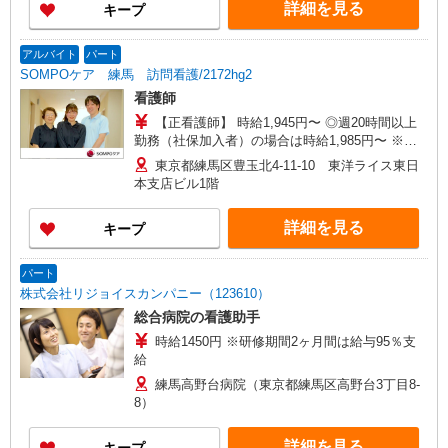
詳細を見る
キープ
給2.08ヶ月分/年支給
アルバイト
パート
SOMPOケア 練馬 訪問看護/2172hg2
看護師
【正看護師】 時給1,945円〜 ◎週20時間以上
勤務（社保加入者）の場合は時給1,985円〜 ※各
種手当込 ※時給は経験により異なる
東京都練馬区豊玉北4-11-10 東洋ライス東日
本支店ビル1階
詳細を見る
キープ
パート
株式会社リジョイスカンパニー（123610）
総合病院の看護助手
時給1450円 ※研修期間2ヶ月間は給与95％支
給
練馬高野台病院（東京都練馬区高野台3丁目8-
8）
詳細を見る