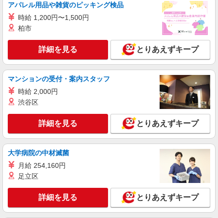
東京都練馬区中村南3-24-12 JR中央線 阿佐ヶ
アパレル用品や雑貨のピッキング検品
谷駅から「中村八幡」バス停下車 徒歩2分
時給 1,200円〜1,500円
柏市
詳細を見る
キープ
詳細を見る
とりあえずキープ
職業紹介
株式会社トラストグロース 新宿本社 第3営業部
有料老人ホームでの看護師
マンションの受付・案内スタッフ
月給：准看300,000円・看護師320,000円 ※日
時給 2,000円
勤のみの場合 ・2交代勤務（夜勤月平均4〜5回程
渋谷区
度） 月給：准看345,000円・看護師365,000円 内
東京都練馬区
訳）基本給+夜勤手当（月5回） ・2交代勤務（夜
詳細を見る
とりあえずキープ
勤多め：月10回） 月給：准看390,000円・看護師
詳細を見る
キープ
410,000円 内訳）基本給+夜勤手当（月10回）
大学病院の中材滅菌
派遣社員
株式会社kotrio /●SW-H1-1412650
月給 254,160円
［石神井公園］＃未経験OK＃ナースエイド募
足立区
集＃病院でシーツ交換
時給1650円〜2312円 ＋交通費全額支給（ガソ
詳細を見る
とりあえずキープ
リン代含む）■日払い/週払いOK！
練馬区 石神井公園駅スグ