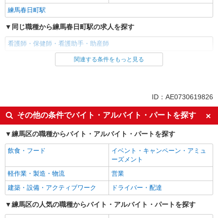
練馬春日町駅
同じ職種から練馬春日町駅の求人を探す
看護師・保健師・看護助手・助産師
関連する条件をもっと見る
同じ雇用形態から練馬春日町駅の求人を探す
職業紹介
同じ特徴から練馬春日町駅の求人を探す
ID：AE0730619826
入社日応相談
未経験歓迎
その他の条件でバイト・アルバイト・パートを探す
経験者・有資格者歓迎
新卒・第二新卒歓迎
練馬区の職種からバイト・アルバイト・パートを探す
女性活躍中
主婦・主夫歓迎
飲食・フード
イベント・キャンペーン・アミュ
フリーター歓迎
学歴不問
ーズメント
ブランクOK
ミドル（40代～）活躍中
軽作業・製造・物流
営業
エルダー（50代～）活躍中
シニア（60代～）活躍中
建築・設備・アクティブワーク
ドライバー・配達
高収入・高額
ボーナス・賞与あり
練馬区の人気の職種からバイト・アルバイト・パートを探す
昇給あり
完全週休2日制