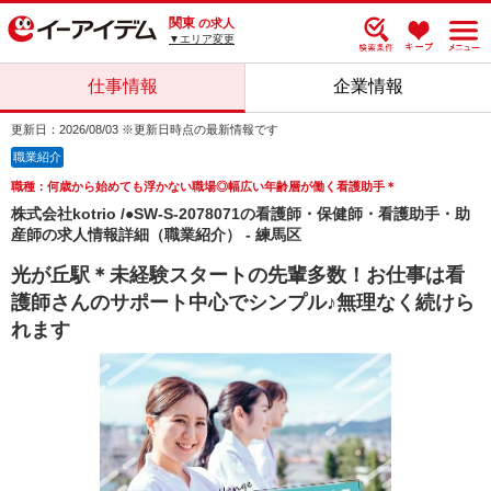
関東
の求人
▼エリア変更
仕事情報
企業情報
更新日：2026/08/03 ※更新日時点の最新情報です
職業紹介
職種：何歳から始めても浮かない職場◎幅広い年齢層が働く看護助手＊
株式会社kotrio /●SW-S-2078071の看護師・保健師・看護助手・助
産師の求人情報詳細（職業紹介） - 練馬区
光が丘駅＊未経験スタートの先輩多数！お仕事は看
護師さんのサポート中心でシンプル♪無理なく続けら
れます