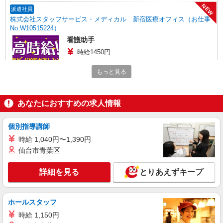
NEW
派遣社員
株式会社スタッフサービス・メディカル 新宿医療オフィス（お仕事
No.W10515224）
看護助手
時給1450円
東京都練馬区内のクリニック
もっと見る
詳細を見る
キープ
あなたにおすすめの求人情報
派遣社員
株式会社トラストグロース 新宿本社 第3営業部
個別指導講師
介護付き有料老人ホームでの看護師
時給 1,040円〜1,390円
時給：准看護師2200円/看護師2300円 ※資格や
仙台市青葉区
経験などによる
東京都練馬区
詳細を見る
とりあえずキープ
詳細を見る
キープ
ホールスタッフ
紹介予定派遣
時給 1,150円
株式会社トラストグロース 新宿本社 第3営業部