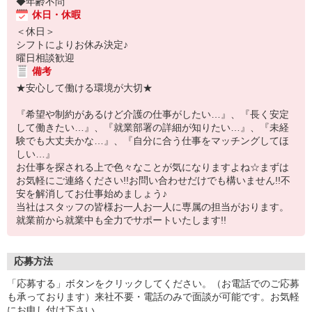
◆年齢不問
休日・休暇
＜休日＞
シフトによりお休み決定♪
曜日相談歓迎
備考
★安心して働ける環境が大切★
『希望や制約があるけど介護の仕事がしたい…』、『長く安定
して働きたい…』、『就業部署の詳細が知りたい…』、『未経
験でも大丈夫かな…』、『自分に合う仕事をマッチングしてほ
しい…』
お仕事を探される上で色々なことが気になりますよね☆まずは
お気軽にご連絡ください!!お問い合わせだけでも構いません!!不
安を解消してお仕事始めましょう♪
当社はスタッフの皆様お一人お一人に専属の担当がおります。
就業前から就業中も全力でサポートいたします!!
応募方法
「応募する」ボタンをクリックしてください。（お電話でのご応募
も承っております）来社不要・電話のみで面談が可能です。お気軽
にお申し付け下さい。