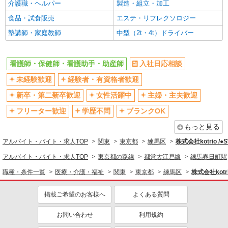
介護職・ヘルパー
製造・組立・加工
フルタイム歓迎
禁煙・分煙
食品・試食販売
エステ・リフレクソロジー
駅直結・駅チカ
車通勤OK
塾講師・家庭教師
中型（2t・4t）ドライバー
バイク通勤OK
自転車通勤OK
残業少なめ（月20h未満）
交通費支給
看護師・保健師・看護助手・助産師
入社日応相談
社会保険あり
産休・育休取得実績あり
未経験歓迎
経験者・有資格者歓迎
退職金・財形貯蓄制度あり
各種手当（家族・役職・インセン
ティブなど）あり
新卒・第二新卒歓迎
女性活躍中
主婦・主夫歓迎
制服貸与
研修制度あり
フリーター歓迎
学歴不問
ブランクOK
資格取得支援制度あり
もっと見る
同じ職種から求人を探す
アルバイト・バイト・求人TOP
関東
東京都
練馬区
株式会社kotrio /
医療・介護・福祉
アルバイト・バイト・求人TOP
東京都の路線
都営大江戸線
練馬春日町駅
看護師・保健師・看護助手・助産師
職種・条件一覧
医療・介護・福祉
関東
東京都
練馬区
株式会社kotr
同じ特徴から求人を探す
掲載ご希望のお客様へ
よくある質問
未経験歓迎
ミドル（40代～）活躍中
お問い合わせ
利用規約
ボーナス・賞与あり
車通勤OK