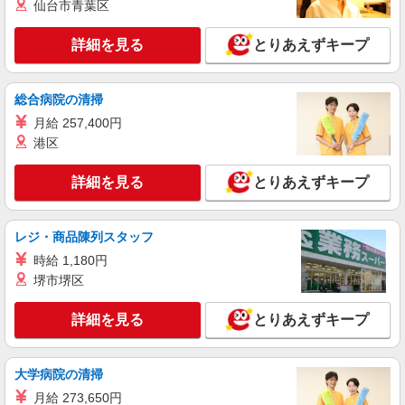
仙台市青葉区
介護付き有料老人ホームでの看護師
時給：准看護師2100円〜2200円/看護師2200
詳細を見る
とりあえずキープ
円〜2300円 ※資格や経験などによる
東京都練馬区
総合病院の清掃
詳細を見る
キープ
月給 257,400円
港区
派遣社員
株式会社kotrio /●SW-H1-2024327
詳細を見る
とりあえずキープ
＜石神井公園駅＞元気も、プライベートも諦め
ない＊週3〜OK/看護助手
レジ・商品陳列スタッフ
時給1650円〜2312円 ＜日払い有/週払い有/交
通費全支給(ガソリン代含む)＞
時給 1,180円
練馬区 石神井公園駅スグ
堺市堺区
詳細を見る
キープ
詳細を見る
とりあえずキープ
職業紹介
大学病院の清掃
株式会社kotrio /●SW-S-2098141
看護師さんのサポート担当＊未経験OK！きれ
月給 273,650円