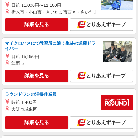
♪★激募★
日給 11,000円〜12,100円
時給1650円〜2312円 ＜日払い有/週払い有/交
栃木市・小山市・さいたま市西区・さいたま市岩槻区・久喜市・
通費全支給(ガソリン代含む)＞
練馬区【練馬高野台駅近く】
詳細を見る
とりあえずキープ
詳細を見る
キープ
マイクロバスにて教習所に通う生徒の送迎ドラ
イバー
派遣社員
株式会社トラストグロース 新宿本社 第3営業部
日給 15,850円
有料老人ホームでの看護師
箕面市
時給：准看護師2200円〜/看護師2300円〜 ※資
詳細を見る
とりあえずキープ
格や経験による
東京都練馬区
ラウンドワンの清掃作業員
詳細を見る
キープ
時給 1,400円
大阪市城東区
アルバイト
パート
介護付有料老人ホーム グレースメイト鷺ノ宮参番館/1380000224-005
詳細を見る
とりあえずキープ
介護施設看護師（役職なし）
時給1,885円