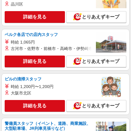
いな病院で介助など＊
品川区
【正社員】月給240,000〜400,000円 ・基本
給：200,000円〜220,000円 ・資格手当：10,000〜
詳細を見る
とりあえずキープ
30,000円 ・役職手当：10,000〜70,000円 ・処遇改
東京都練馬区
善手当：20,000〜60,000円（勤続年数、保有資格
により変動） ・固定残業手当：20,000円（10時
ベルク各店での店内スタッフ
詳細を見る
キープ
間） ※固定残業時間を超過する場合には超過勤務
手当として別途支給 ・夜勤手当：10,000円/1回
時給 1,065円
（上記給与とは別に支給） 下記資格をお持ちの方
古河市・佐野市・前橋市・高崎市・伊勢崎市・太田市・館林市・
派遣社員
歓迎 ・認知症介護基礎研修 ・初任者研修 ・実務
株式会社kotrio /●SW-H1-2100292
者研修 ・介護福祉士 など
詳細を見る
とりあえずキープ
石神井公園駅｜家庭と両立できる＊デイサービ
ス看護師【夜勤なし】
時給2400円〜3000円 ＜日払い有/週払い有/交
ビルの清掃スタッフ
通費全支給(ガソリン代含む)＞
時給 1,200円〜1,200円
練馬区 ★来社不要
大阪市北区
詳細を見る
キープ
詳細を見る
とりあえずキープ
派遣社員
株式会社kotrio /●SW-H1-2099247
警備員スタッフ（イベント、道路、商業施設、
練馬高野台駅★病院でお掃除/食事の配膳など
大型駐車場、JR列車見張りなど）