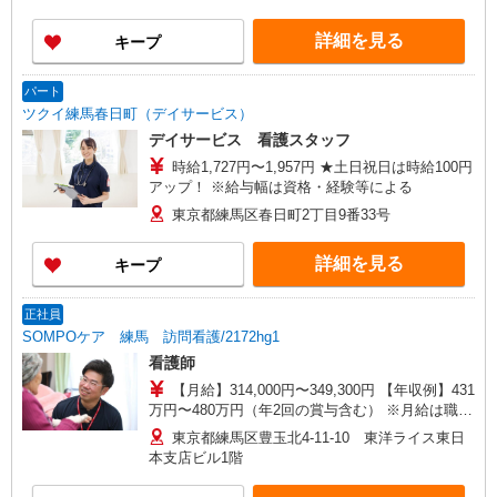
詳細を見る
キープ
パート
ツクイ練馬春日町（デイサービス）
デイサービス 看護スタッフ
時給1,727円〜1,957円 ★土日祝日は時給100円
アップ！ ※給与幅は資格・経験等による
東京都練馬区春日町2丁目9番33号
詳細を見る
キープ
正社員
SOMPOケア 練馬 訪問看護/2172hg1
看護師
【月給】314,000円〜349,300円 【年収例】431
万円〜480万円（年2回の賞与含む） ※月給は職務
手当、働きがい向上手当、日祝手当（月平均2回
東京都練馬区豊玉北4-11-10 東洋ライス東日
分）等、 毎月平均的に支払われる手当を含みま
本支店ビル1階
す。 ◎月給は経験により異なります。 ◎残業時は
別途時間外手当支給（超過1分〜） ◎賞与 基本