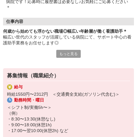
病院です！応募時に履歴書は必要なし♪お気軽にご応募ください
＊
仕事内容
何歳から始めても浮かない職場◎幅広い年齢層が働く看護助手＊
幅広い世代のスタッフが活躍している病院にて、サポート中心の看
護助手業務をお任せします◎
もっと見る
≪おもなお仕事≫
・病室内の清掃、シーツ交換
・医療器具の消毒
・患者さんの生活面の介助
募集情報（職業紹介）
など
給与
厳しい上下関係などはなく、フラットな関係性の職場で、どなたで
時給1550円〜2312円 ＜交通費全支給(ガソリン代含む)＞
もすぐに馴染めます♪
勤務時間・曜日
お仕事はシンプルなものばかり！覚えられなくて焦るようなことは
＜シフト制/実働5h〜＞
ありません◎
（例）
・8:30〜13:30(休憩なし)
・9:00〜18:00(休憩1h)
・17:00〜翌10:00(休憩2h) など