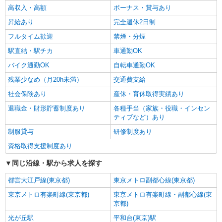
高収入・高額
ボーナス・賞与あり
昇給あり
完全週休2日制
フルタイム歓迎
禁煙・分煙
駅直結・駅チカ
車通勤OK
バイク通勤OK
自転車通勤OK
残業少なめ（月20h未満）
交通費支給
社会保険あり
産休・育休取得実績あり
退職金・財形貯蓄制度あり
各種手当（家族・役職・インセン
ティブなど）あり
制服貸与
研修制度あり
資格取得支援制度あり
同じ沿線・駅から求人を探す
都営大江戸線(東京都)
東京メトロ副都心線(東京都)
東京メトロ有楽町線(東京都)
東京メトロ有楽町線・副都心線(東
京都)
光が丘駅
平和台(東京)駅