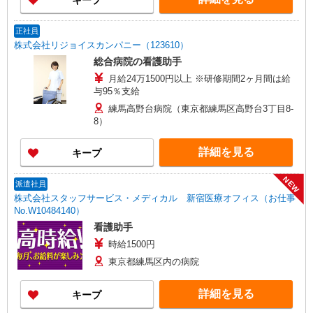
キープ
正社員
株式会社リジョイスカンパニー（123610）
総合病院の看護助手
月給24万1500円以上 ※研修期間2ヶ月間は給
与95％支給
練馬高野台病院（東京都練馬区高野台3丁目8-
8）
詳細を見る
キープ
NEW
派遣社員
株式会社スタッフサービス・メディカル 新宿医療オフィス（お仕事
No.W10484140）
看護助手
時給1500円
東京都練馬区内の病院
詳細を見る
キープ