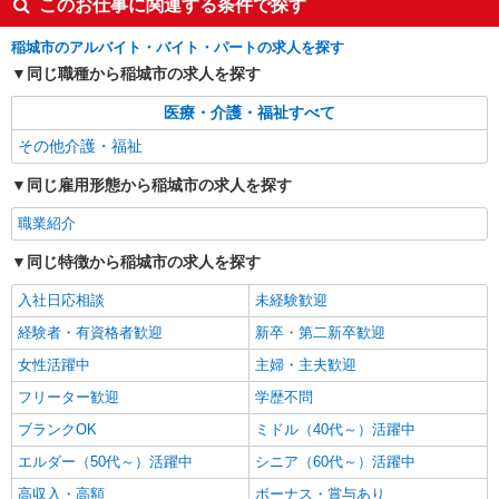
このお仕事に関連する条件で探す
時給1600円〜2250円 ＜日払い有/週払い有/交
通費全支給(ガソリン代含む)＞
稲城市のアルバイト・バイト・パートの求人を探す
稲城市 最寄り駅：稲城長沼
同じ職種から稲城市の求人を探す
詳細を見る
キープ
医療・介護・福祉すべて
その他介護・福祉
職業紹介
株式会社kotrio /●YK-S-2077652
同じ雇用形態から稲城市の求人を探す
稲城長沼｜未経験OK！就労支援の正社員スタ
職業紹介
ッフ募集＊賞与年2回♪
【正社員】月給240,000〜400,000円 ・基本
同じ特徴から稲城市の求人を探す
給：200,000円〜220,000円 ・資格手当：10,000〜
30,000円 ・役職手当：10,000〜70,000円 ・処遇改
入社日応相談
未経験歓迎
稲城市＊交通費全額支給
善手当：20,000〜60,000円（勤続年数、保有資格
経験者・有資格者歓迎
新卒・第二新卒歓迎
により変動） ・固定残業手当：20,000円（10時
詳細を見る
キープ
間） ※固定残業時間を超過する場合には超過勤務
女性活躍中
主婦・主夫歓迎
手当として別途支給 下記資格をお持ちの方歓迎 ・
フリーター歓迎
学歴不問
認知症介護基礎研修 ・初任者研修 ・実務者研修
職業紹介
・介護福祉士 など
株式会社kotrio /●YK-S-2078070
ブランクOK
ミドル（40代～）活躍中
＜稲城駅＞高時給×週3日〜！ゆったり働ける
エルダー（50代～）活躍中
シニア（60代～）活躍中
サ高住スタッフ♪
高収入・高額
ボーナス・賞与あり