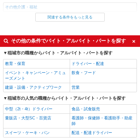
その他介護・福祉
関連する条件をもっと見る
同じ雇用形態から稲城駅の求人を探す
職業紹介
同じ特徴から稲城駅の求人を探す
その他の条件でバイト・アルバイト・パートを探す
入社日応相談
未経験歓迎
稲城市の職種からバイト・アルバイト・パートを探す
経験者・有資格者歓迎
新卒・第二新卒歓迎
教育・保育
ドライバー・配達
女性活躍中
主婦・主夫歓迎
イベント・キャンペーン・アミュ
飲食・フード
フリーター歓迎
学歴不問
ーズメント
ブランクOK
ミドル（40代～）活躍中
建築・設備・アクティブワーク
営業
エルダー（50代～）活躍中
シニア（60代～）活躍中
稲城市の人気の職種からバイト・アルバイト・パートを探す
高収入・高額
ボーナス・賞与あり
中型（2t・4t）ドライバー
食品・試食販売
昇給あり
完全週休2日制
量販店・大型SC・百貨店
看護師・保健師・看護助手・助産
フルタイム歓迎
禁煙・分煙
師
駅直結・駅チカ
車通勤OK
スイーツ・ケーキ・パン
配送・配達ドライバー