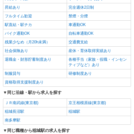
時給1550円〜2312円 ＜交通費全支給(ガソリ
ン代含む)＞
昇給あり
完全週休2日制
稲城市
フルタイム歓迎
禁煙・分煙
駅直結・駅チカ
車通勤OK
詳細を見る
キープ
バイク通勤OK
自転車通勤OK
残業少なめ（月20h未満）
交通費支給
社会保険あり
産休・育休取得実績あり
退職金・財形貯蓄制度あり
各種手当（家族・役職・インセン
ティブなど）あり
制服貸与
研修制度あり
資格取得支援制度あり
同じ沿線・駅から求人を探す
ＪＲ南武線(東京都)
京王相模原線(東京都)
稲城長沼駅
稲城駅
南多摩駅
同じ職種から稲城駅の求人を探す