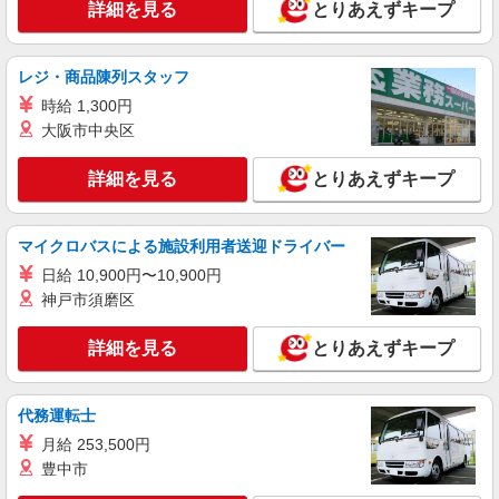
詳細を見る
とりあえずキープ
NEW
派遣社員
株式会社kotrio /●CB-H-2031571
稲毛駅◆サ高住スタッフ◆穏やかな職場×週
レジ・商品陳列スタッフ
3〜×残業なし
時給 1,300円
時給1600円〜2250円 ＜日払い有/週払い有/交
大阪市中央区
通費全支給(ガソリン代含む)＞
千葉市稲毛区内
詳細を見る
とりあえずキープ
詳細を見る
キープ
マイクロバスによる施設利用者送迎ドライバー
NEW
職業紹介
日給 10,900円〜10,900円
株式会社kotrio /●SW-S-2155758
神戸市須磨区
稲毛駅近く！人間関係良好♪静かなシニア住
宅STAFF募集＊・.
詳細を見る
とりあえずキープ
【正社員】月給240,000〜400,000円 ・基本
給：200,000円〜220,000円 ・資格手当：10,000〜
30,000円 ・役職手当：10,000〜70,000円 ・処遇改
千葉市稲毛区周辺｜最寄り：稲毛駅
代務運転士
善手当：20,000〜60,000円（勤続年数、保有資格
月給 253,500円
により変動） ・固定残業手当：20,000円（10時
詳細を見る
キープ
間） ※固定残業時間を超過する場合には超過勤務
豊中市
手当として別途支給 ・夜勤手当：10,000円/1回