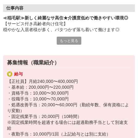
・実務者研修
仕事内容
・介護福祉士 など
≪稲毛駅≫新しく綺麗なサ高住★介護度低めで働きやすい環境◎
【サービス付き高齢者向け住宅】
穏やかな入居者様が多く、バタつかず落ち着いて働けます◎
もっと見る
【仕事詳細】
・お部屋の巡回（安否確認）
・施設内の清掃、環境整備
・暮らしのお手伝い（生活介助等）
募集情報（職業紹介）
・買い物代行
など
給与
【正社員】月給240,000〜400,000円
比較的新しい施設のため、設備も整っており働きやすさ抜群！
・基本給：200,000円〜220,000円
職員同士の距離が近く、困ったときはすぐに相談できる安心の体制
・資格手当：10,000〜30,000円
です♪
・役職手当：10,000〜70,000円
・処遇改善手当：20,000〜60,000円（勤続年数、保有資格によ
り変動）
・固定残業手当：20,000円（10時間）
※固定残業時間を超過する場合には超過勤務手当として別途支
給
・夜勤手当：10,000円/1回（上記給与とは別に支給）