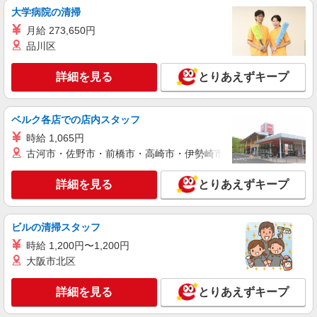
キープ
大学病院の清掃
NEW
月給 273,650円
派遣社員
株式会社kotrio /●CB-H-2031618
品川区
向かう先は笑顔の待つ場所！デイサービスの
サポート＆送迎STAFF
詳細を見る
とりあえずキープ
時給1600円〜2250円 ＜日払い有/週払い有/交
通費全支給(ガソリン代含む)＞
ベルク各店での店内スタッフ
千葉市稲毛区
時給 1,065円
古河市・佐野市・前橋市・高崎市・伊勢崎市・太田市・館林市・
詳細を見る
キープ
NEW
詳細を見る
とりあえずキープ
派遣社員
株式会社kotrio /●CB-H-2160632
稲毛★デイサービスで送迎など［軽自動車が
ビルの清掃スタッフ
運転できればOK］
時給 1,200円〜1,200円
時給1500円〜2250円 ＜日払い有/週払い有/交
大阪市北区
通費全支給(ガソリン代含む)＞
千葉市稲毛区小仲台周辺 ＜稲毛駅チカ＞
詳細を見る
とりあえずキープ
詳細を見る
キープ