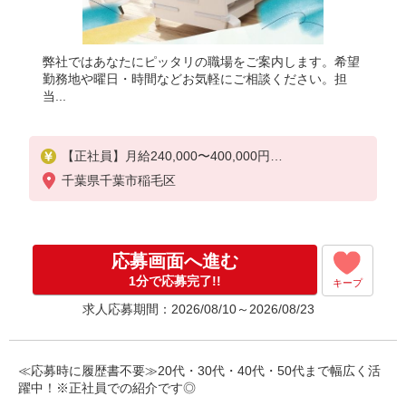
弊社ではあなたにピッタリの職場をご案内します。希望
勤務地や曜日・時間などお気軽にご相談ください。担
当...
【正社員】月給240,000〜400,000円
・基本給：200,000円〜220,000円
千葉県千葉市稲毛区
・資格手当：10,000〜30,000円
・役職手当：10,000〜70,000円
・処遇改善手当：20,000〜60,000円（勤続年数、保
有資格により変動）
応募画面へ進む
・固定残業手当：20,000円（10時間）
※固定残業時間を超過する場合には超過勤務手当と
1分で応募完了!!
キープ
して別途支給
求人応募期間：2026/08/10～2026/08/23
・夜勤手当：10,000円/1回（上記給与とは別に支給
）
下記資格をお持ちの方歓迎
≪応募時に履歴書不要≫20代・30代・40代・50代まで幅広く活
・認知症介護基礎研修
躍中！※正社員での紹介です◎
・初任者研修