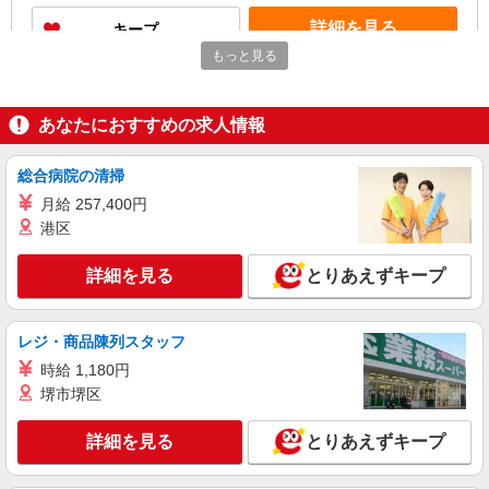
日祝手当（月平均2回分）等、毎月平均的に支払わ
詳細を見る
キープ
れる手当を含みます。 ※介護福祉士のみ、特別職
務手当も含む ◎残業時は別途時間外手当支給（超
もっと見る
過1分〜） ◎賞与 基本給2.08ヶ月分/年支給
アルバイト
パート
SOMPOケア 千葉作草部 訪問介護/3329cc3
あなたにおすすめの求人情報
登録ヘルパー
時給：1,230円 ーーーーーーー 【資格取得
後】 時給1,720円〜 ＊日曜祝日：時給2,020円〜
総合病院の清掃
ーーーーーーー
千葉県千葉市稲毛区作草部町578-1 2階
月給 257,400円
港区
詳細を見る
キープ
詳細を見る
とりあえずキープ
NEW
派遣社員
株式会社kotrio /●CB-H-2160631
レジ・商品陳列スタッフ
＼グッバイ、残業。／定時こそ正義！夕方に
帰れるデイ（日払OK）
時給 1,180円
時給1500円〜2250円 ＜日払い有/週払い有/交
堺市堺区
通費全支給(ガソリン代含む)＞
千葉市稲毛区
詳細を見る
とりあえずキープ
詳細を見る