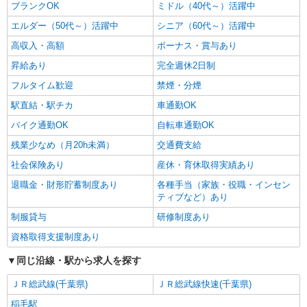
ブランクOK
ミドル（40代～）活躍中
エルダー（50代～）活躍中
シニア（60代～）活躍中
高収入・高額
ボーナス・賞与あり
昇給あり
完全週休2日制
フルタイム歓迎
禁煙・分煙
駅直結・駅チカ
車通勤OK
バイク通勤OK
自転車通勤OK
残業少なめ（月20h未満）
交通費支給
社会保険あり
産休・育休取得実績あり
退職金・財形貯蓄制度あり
各種手当（家族・役職・インセン
ティブなど）あり
制服貸与
研修制度あり
資格取得支援制度あり
同じ沿線・駅から求人を探す
ＪＲ総武線(千葉県)
ＪＲ総武線快速(千葉県)
稲毛駅