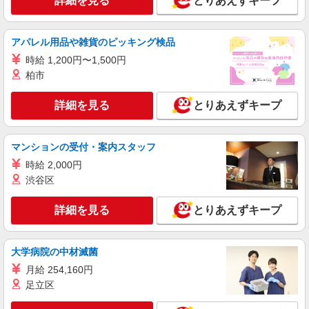
詳細を見る
とりあえずキープ
NEW
派遣社員
株式会社kotrio /●CB-H-2098796
アパレル用品や雑貨のピッキング検品
稲毛駅｜シニア向け住宅で快適な暮らしのお
時給 1,200円〜1,500円
手伝い
柏市
時給1500円〜2250円 ＜日払い有/週払い有/交
通費全支給(ガソリン代含む)＞
詳細を見る
とりあえずキープ
千葉市稲毛区小仲台周辺 ＜稲毛駅チカ＞
詳細を見る
キープ
マンションの受付・案内スタッフ
時給 2,000円
NEW
派遣社員
渋谷区
株式会社kotrio /●CB-H-1982920
稲毛駅｜リハビリ補助などのデイサービス
詳細を見る
とりあえずキープ
STAFF♪未経験OK
時給1600円〜2250円 ＜日払い有/週払い有/交
通費全支給(ガソリン代含む)＞
大学病院の中材滅菌
千葉市稲毛区小仲台周辺 ＜稲毛駅チカ＞
月給 254,160円
足立区
詳細を見る
キープ