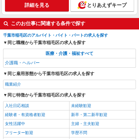
（上記給与とは別に支給） 下記資格をお持ちの方
NEW
職業紹介
詳細を見る
とりあえずキープ
歓迎 ・認知症介護基礎研修 ・初任者研修 ・実務
株式会社kotrio /●SW-S-2154670
者研修 ・介護福祉士 など
デイサービスSTAFF＊「運転できます」が、
このお仕事に関連する条件で探す
仕事の強みになる職場
【正社員】月給240,000〜400,000円 ・基本
千葉市稲毛区のアルバイト・バイト・パートの求人を探す
給：200,000円〜220,000円 ・資格手当：10,000〜
30,000円 ・役職手当：10,000〜70,000円 ・処遇改
同じ職種から千葉市稲毛区の求人を探す
千葉市稲毛区周辺｜最寄り：稲毛駅
善手当：20,000〜60,000円（勤続年数、保有資格
により変動） ・固定残業手当：20,000円（10時
医療・介護・福祉すべて
詳細を見る
キープ
間） ※固定残業時間を超過する場合には超過勤務
介護職・ヘルパー
手当として別途支給 ・夜勤手当：10,000円/1回
（上記給与とは別に支給） 下記資格をお持ちの方
同じ雇用形態から千葉市稲毛区の求人を探す
歓迎 ・認知症介護基礎研修 ・初任者研修 ・実務
者研修 ・介護福祉士 など
職業紹介
同じ特徴から千葉市稲毛区の求人を探す
入社日応相談
未経験歓迎
経験者・有資格者歓迎
新卒・第二新卒歓迎
女性活躍中
主婦・主夫歓迎
フリーター歓迎
学歴不問