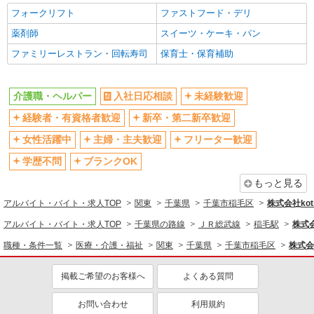
駅直結・駅チカ
車通勤OK
フォークリフト
ファストフード・デリ
バイク通勤OK
自転車通勤OK
薬剤師
スイーツ・ケーキ・パン
残業少なめ（月20h未満）
交通費支給
ファミリーレストラン・回転寿司
保育士・保育補助
社会保険あり
産休・育休取得実績あり
退職金・財形貯蓄制度あり
各種手当（家族・役職・インセン
介護職・ヘルパー
入社日応相談
未経験歓迎
ティブなど）あり
経験者・有資格者歓迎
新卒・第二新卒歓迎
制服貸与
研修制度あり
女性活躍中
主婦・主夫歓迎
フリーター歓迎
資格取得支援制度あり
学歴不問
ブランクOK
同じ職種から求人を探す
もっと見る
医療・介護・福祉
アルバイト・バイト・求人TOP
関東
千葉県
千葉市稲毛区
株式会社kotr
介護職・ヘルパー
アルバイト・バイト・求人TOP
千葉県の路線
ＪＲ総武線
稲毛駅
株式会
同じ特徴から求人を探す
職種・条件一覧
医療・介護・福祉
関東
千葉県
千葉市稲毛区
株式会社
未経験歓迎
ミドル（40代～）活躍中
掲載ご希望のお客様へ
よくある質問
ボーナス・賞与あり
車通勤OK
交通費支給
お問い合わせ
社会保険あり
利用規約