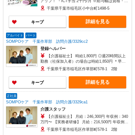
アップ！ ・ICT手当:2千円/月 ※給与幅は資格・経
験等による
千葉県千葉市稲毛区小中台町1498-5
詳細を見る
キープ
アルバイト
パート
SOMPOケア 千葉作草部 訪問介護/3329cc2
登録ヘルパー
【介護福祉士】 時給1,800円 ◎週20時間以上
勤務（社保加入者）の場合は時給1,850円 ＊早朝
夜間（〜8:00、18:00〜）：時給2,250円〜 ＊日曜
千葉県千葉市稲毛区作草部町578-1 2階
祝日：時給2,100円〜 【実務者研修・初任者研修
（ヘルパー1級・2級）】 時給1,720円 ◎週20時間
詳細を見る
キープ
以上勤務（社保加入者）の場合は時給1,770円 ＊
早朝夜間（〜8:00、18:00〜）：時給2,150円〜 ＊
日曜祝日：時給2,020円〜 ◎身体介助、生活援助
正社員
が同時給 ◎キャンセル手当：職務時給の60％支給
SOMPOケア 千葉作草部 訪問介護/3329ca1
介護スタッフ
【介護福祉士】 月給：246,300円 年収例：340
万円〜 【実務者研修】 月給：216,500円 年収例：
300万円〜 【初任者研修】 月給：207,700円 年収
千葉県千葉市稲毛区作草部町578-1 2階
例：290万円〜 ※職務手当、働きがい向上手当、