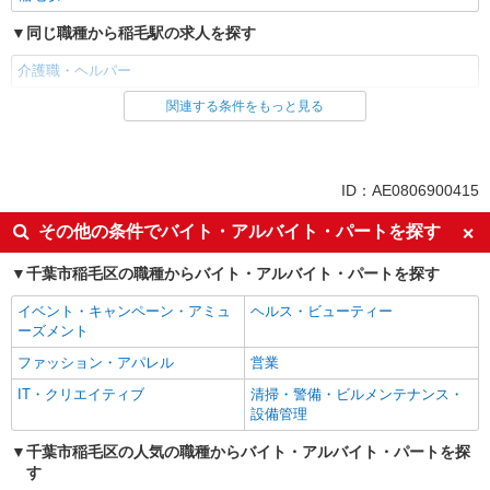
同じ職種から稲毛駅の求人を探す
介護職・ヘルパー
関連する条件をもっと見る
同じ雇用形態から稲毛駅の求人を探す
職業紹介
同じ特徴から稲毛駅の求人を探す
ID：AE0806900415
入社日応相談
未経験歓迎
その他の条件でバイト・アルバイト・パートを探す
経験者・有資格者歓迎
新卒・第二新卒歓迎
千葉市稲毛区の職種からバイト・アルバイト・パートを探す
女性活躍中
主婦・主夫歓迎
イベント・キャンペーン・アミュ
ヘルス・ビューティー
フリーター歓迎
学歴不問
ーズメント
ブランクOK
ミドル（40代～）活躍中
ファッション・アパレル
営業
エルダー（50代～）活躍中
シニア（60代～）活躍中
IT・クリエイティブ
清掃・警備・ビルメンテナンス・
高収入・高額
ボーナス・賞与あり
設備管理
昇給あり
完全週休2日制
千葉市稲毛区の人気の職種からバイト・アルバイト・パートを探
す
フルタイム歓迎
禁煙・分煙