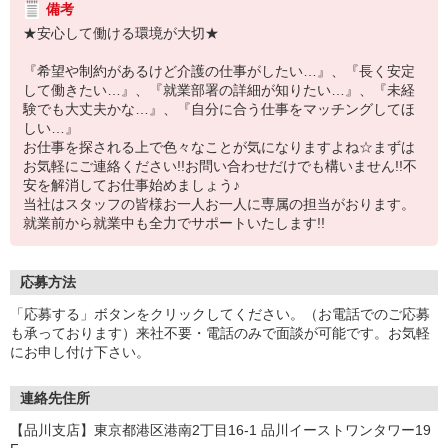
備考
★安心して働ける環境が大切★
『希望や制約があるけど介護の仕事がしたい…』、『長く安定
して働きたい…』、『就業部署の詳細が知りたい…』、『未経
験でも大丈夫かな…』、『自分に合う仕事をマッチングしてほ
しい…』
お仕事を探される上で色々なことが気になりますよね☆まずは
お気軽にご連絡ください!!お問い合わせだけでも構いません!!不
安を解消してお仕事始めましょう♪
当社はスタッフの皆様お一人お一人に専属の担当がおります。
就業前から就業中も全力でサポートいたします!!
応募方法
「応募する」ボタンをクリックしてください。（お電話でのご応募
も承っております）来社不要・電話のみで面談が可能です。お気軽
にお申し付け下さい。
連絡先住所
【品川支店】東京都港区港南2丁目16-1 品川イーストワンタワー19