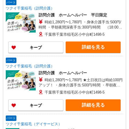
パート
ツクイ千葉稲毛（訪問介護）
訪問介護 ホームヘルパー 平日限定
時給1,280円〜1,780円 ・身体介護手当:500円/
時間 ・早朝夜間深夜手当:300円/時間 （18:00〜
翌07:59の時間帯） ・ICT手当:2,000円/月 ・ケア
千葉県千葉市稲毛区小中台町1498-5
→ケアの移動時間も賃金（時給）を支給 ※給与幅
は資格・経験等による
詳細を見る
キープ
パート
ツクイ千葉稲毛（訪問介護）
訪問介護 ホームヘルパー
時給1,280円〜1,780円 ★土日祝日は時給100円
アップ！ ・身体介護手当:500円/時間 ・早朝夜間
深夜手当:300円/時間 （18:00〜翌07:59の時間
千葉県千葉市稲毛区小中台町1498-5
帯） ・ICT手当:2,000円/月 ・ケア→ケアの移動時
間も賃金（時給）を支給 ※給与幅は資格・経験等
詳細を見る
キープ
による
パート
ツクイ千葉稲毛（デイサービス）