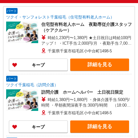
パート
ツクイ・サンフォレスト千葉稲毛（住宅型有料老人ホーム）
住宅型有料老人ホーム 夜勤専従介護スタッフ
（ケアクルー）
時給1,230円〜1,380円 ★土日祝日は時給100円
アップ！ ・ICT手当:2,000円/月 ・夜勤手当:7,000
円/回 ※給与幅は資格・経験等による
千葉県千葉市稲毛区小中台町1498-5
詳細を見る
キープ
パート
ツクイ千葉稲毛（訪問介護）
訪問介護 ホームヘルパー 土日祝日限定
時給1,380円〜1,880円 ・身体介護手当:500円/
時間 ・早朝夜間深夜手当:300円/時間 （18:00〜
翌07:59の時間帯） ・ICT手当:2,000円/月 ・ケア
千葉県千葉市稲毛区小中台町1498-5
→ケアの移動時間も賃金（時給）を支給 ・土日祝
日手当:100円/時間含む ※給与幅は資格・経験等に
詳細を見る
キープ
よる