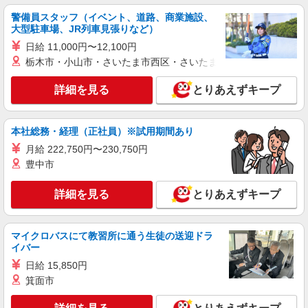
警備員スタッフ（イベント、道路、商業施設、
NEW
派遣社員
大型駐車場、JR列車見張りなど）
株式会社kotrio /●CB-H-2095477
日給 11,000円〜12,100円
稲毛／住宅型有料老人ホームSTAFF＊履歴書
栃木市・小山市・さいたま市西区・さいたま市岩槻区・久喜市・
不要！面接なし♪
時給1500円〜2250円 ＜日払い有/週払い有/交
詳細を見る
とりあえずキープ
通費全支給(ガソリン代含む)＞
千葉市稲毛区内
本社総務・経理（正社員）※試用期間あり
詳細を見る
キープ
月給 222,750円〜230,750円
豊中市
NEW
派遣社員
株式会社kotrio /●CB-H-2160634
詳細を見る
とりあえずキープ
＼日収12,000円〜！／負担少なめデイサービ
スで見守り・送迎など
マイクロバスにて教習所に通う生徒の送迎ドラ
時給1500円〜2250円 ＜日払い有/週払い有/交
イバー
通費全支給(ガソリン代含む)＞
日給 15,850円
千葉市稲毛区小仲台周辺 ＜稲毛駅チカ＞
箕面市
詳細を見る
キープ