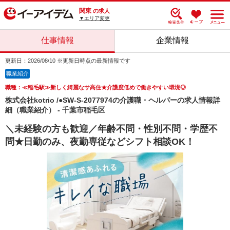
関東
の求人
▼エリア変更
仕事情報
企業情報
更新日：2026/08/10 ※更新日時点の最新情報です
職業紹介
職種：≪稲毛駅≫新しく綺麗なサ高住★介護度低めで働きやすい環境◎
株式会社kotrio /●SW-S-2077974の介護職・ヘルパーの求人情報詳
細（職業紹介） - 千葉市稲毛区
＼未経験の方も歓迎／年齢不問・性別不問・学歴不
問★日勤のみ、夜勤専従などシフト相談OK！