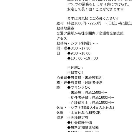
1つ1つの業務をしっかり身につけられ、
安定して長く働くことができます☆
まずはお気軽にご応募ください♪
給与
時給1600円〜2250円 ＜日払い有/週
勤務地
蕨市
交通ア
蕨駅から徒歩圏内／交通費全額支給
クセス
勤務時
＜シフト制/週3〜＞
間・曜
◆8:30〜17:30
日
◆9:00〜18:00
◆10：00〜19：00
※休憩1ｈ
※残業なし
応募資
◆無資格・未経験歓迎
格・経
◆有資格・経験者優遇
験
◆ブランクOK
・未経験：時給1500円〜
・初任者研修：時給1600円〜
・介護福祉士：時給1800円〜
休日・
・シフト制(最大4日のお休み)
休暇
・土日休みも相談OK
待遇
※各種規定有
◆社会保険完備
◆無料定期健康診断