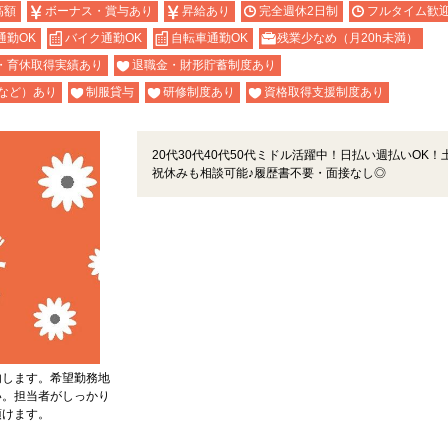
高額
ボーナス・賞与あり
昇給あり
完全週休2日制
フルタイム歓
通勤OK
バイク通勤OK
自転車通勤OK
残業少なめ（月20h未満）
・育休取得実績あり
退職金・財形貯蓄制度あり
など）あり
制服貸与
研修制度あり
資格取得支援制度あり
20代30代40代50代ミドル活躍中！日払い週払いOK！
祝休みも相談可能♪履歴書不要・面接なし◎
内します。希望勤務地
い。担当者がしっかり
頂けます。