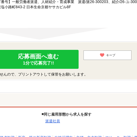
一般労働者派遣、人材紹介・育成事業 派遣/派26-300203、紹介/26-ユ-300
小路町843-2 日本生命京都ヤサカビル8F
応募画面へ進む
キープ
1分で応募完了!!
せんので、プリントアウトして保管をお願いします。
同じ雇用形態から求人を探す
派遣社員