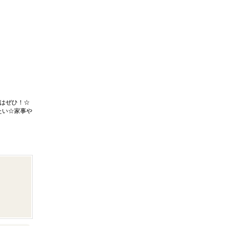
はぜひ！☆
たい☆家事や