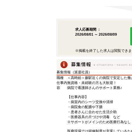
求人応募期間 ：
2026/08/01 ～ 2026/08/09
※掲載を終了した求人は閲覧できま
募集情報（派遣社員）
職種
＜高時給＞蕨駅近くの病院で安定した働
仕事内
無資格・未経験の方も大歓迎！
容
病院で看護師さんのサポート業務♪
【仕事内容】
・病室内のシーツ交換や清掃
・病院食の配膳や下膳
・患者さんに合わせた生活介助
・医療器具の片づけや消毒 など
※サポートがメインのため医療行為なし
医療現場では研修制度が充実しているた