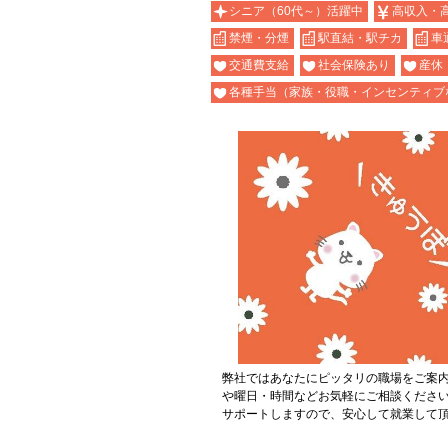
シニア（60代～）活躍中
高収入・
禁煙・分煙
駅直結・駅チカ
車
交通費支給
社会保険あり
産休
各種手当（家族・役職・インセンティブ
弊社ではあなたにピッタリの職場をご案
や曜日・時間などお気軽にご相談くださ
サポートしますので、安心して就業して