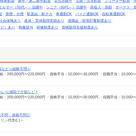
格者歓迎
新卒・第二新卒歓迎
女性活躍中
主婦・主夫歓迎
フリーター歓迎
エルダー（50代～）活躍中
シニア（60代～）活躍中
高収入・高額
ボーナス・
迎
禁煙・分煙
駅直結・駅チカ
車通勤OK
バイク通勤OK
自転車通勤OK
社会保険あり
産休・育休取得実績あり
退職金・財形貯蓄制度あり
など）あり
制服貸与
研修制度あり
資格取得支援制度あり
消毒など≪経験不問≫
れいな病院で介助など＊
験不問・資格不問◎
ソリン代含む)＞