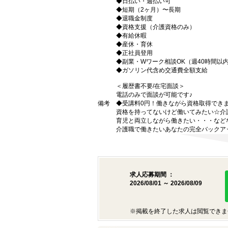
◆日払い・週払い可
◆短期（2ヶ月）〜長期
◆退職金制度
◆資格支援（介護資格のみ）
◆有給休暇
◆産休・育休
◆正社員登用
◆副業・Wワーク相談OK（週40時間以
◆ガソリン代含め交通費全額支給
＜履歴書不要/在宅面談＞
電話のみで面談が可能です♪
備考
◆受講料0円！働きながら資格取得でき
資格を持ってないけど働いてみたい☆介
育児と両立しながら働きたい・・・など
介護職で働きたいあなたの完全バックア
求人応募期間 ：
2026/08/01 ～ 2026/08/09
※掲載を終了した求人は閲覧できま