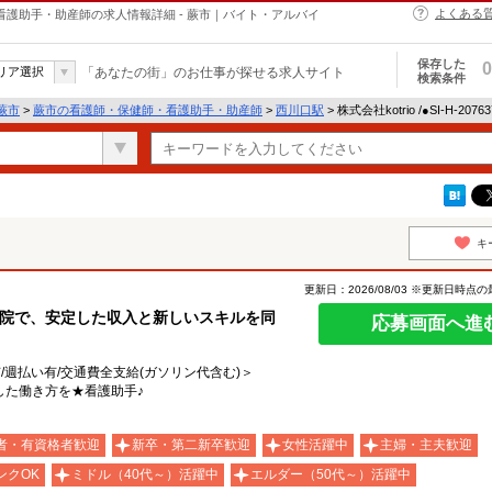
よくある
・保健師・看護助手・助産師の求人情報詳細 - 蕨市｜バイト・アルバイ
保存した
0
リア選択
「あなたの街」のお仕事が探せる求人サイト
検索条件
蕨市
>
蕨市の看護師・保健師・看護助手・助産師
>
西川口駅
> 株式会社kotrio /●SI-H-2
キ
更新日：2026/08/03 ※更新日時点
病院で、安定した収入と新しいスキルを同
応募画面へ進
有/週払い有/交通費全支給(ガソリン代含む)＞
した働き方を★看護助手♪
者・有資格者歓迎
新卒・第二新卒歓迎
女性活躍中
主婦・主夫歓迎
ンクOK
ミドル（40代～）活躍中
エルダー（50代～）活躍中