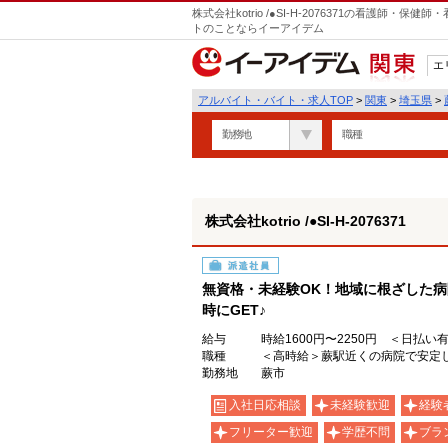
株式会社kotrio /●SI-H-2076371の看護師
トのことならイーアイデム
エ
関東
アルバイト・バイト・求人TOP
>
関東
>
埼玉県
>
勤務地
職種
株式会社kotrio /●SI-H-2076371
派遣社員
無資格・未経験OK！地域に根ざした
時にGET♪
給与
時給1600円〜2250円 ＜日払い
職種
＜高時給＞蕨駅近くの病院で安定
勤務地
蕨市
入社日応相談
未経験歓迎
経験
フリーター歓迎
学歴不問
ブラ