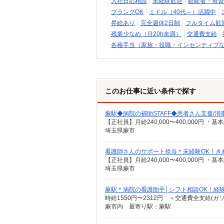
入社日応相談
未経験歓迎
経験者・有資
ブランクOK
ミドル（40代～）活躍中
昇給あり
完全週休2日制
フルタイム歓
残業少なめ（月20h未満）
交通費支給
各種手当（家族・役職・インセンティブ
このお仕事に近い条件で探す
蕨駅◆病院の補助STAFF◆患者さん支援/
埼玉県蕨市
看護師さんのサポート担当＊未経験OK！き
埼玉県蕨市
蕨駅＊病院の看護助手│シフト相談OK！経
時給1550円〜2312円 ＜交通費全支給(ガ
蕨市内 最寄り駅：蕨駅