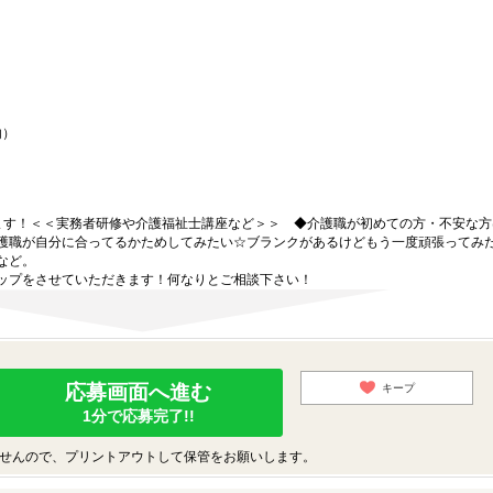
内）
ます！＜＜実務者研修や介護福祉士講座など＞＞ ◆介護職が初めての方・不安な方
護職が自分に合ってるかためしてみたい☆ブランクがあるけどもう一度頑張ってみ
など。
ップをさせていただきます！何なりとご相談下さい！
応募画面へ進む
キープ
1分で応募完了!!
せんので、プリントアウトして保管をお願いします。