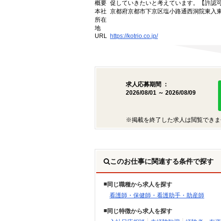
概要
促していきたいと考えています。【許認可番号】
本社
京都府京都市下京区塩小路通西洞院東入東塩
所在
地
URL
https://kotrio.co.jp/
求人応募期間 ：
2026/08/01 ～ 2026/08/09
※掲載を終了した求人は閲覧できま
このお仕事に関連する条件で探す
同じ職種から求人を探す
看護師・保健師・看護助手・助産師
同じ特徴から求人を探す