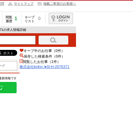
質問
サイトマップ
掲載ご希望のお客様へ
閲覧
キープ
1
0
履歴
リスト
ログイン
076371の求人情報詳細
キープ中のお仕事（0件）
保存した検索条件（
0
件）
閲覧したお仕事（1件）
ープ
株式会社kotrio /●SI-H-2076371
の最新情報です
む