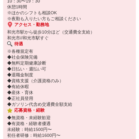
10：30〜19：30
履歴書不要！
休憩1時間
電話でサクッと登録して職場を見学⇒気に入れば即日お仕事スター
※ほかのシフトも相談OK
ト♪
※夜勤も入りたい方もご相談ください
アクセス・勤務地
和光市駅から徒歩10分ほど（交通費全支給）
和光市//和光市駅すぐ
待遇
※各種規定有
◆社会保険完備
◆無料定期健康診断
◆日払い・週払い可
◆退職金制度
◆資格支援（介護資格のみ）
◆有給休暇
◆産休・育休
◆正社員登用
◆ガソリン代含め交通費全額支給
応募資格・経験
◆無資格・未経験歓迎
◆有資格・経験者優遇
未経験：時給1500円〜
初任者研修：時給1600円〜