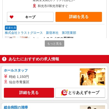
和光市//和光市駅すぐ
詳細を見る
キープ
派遣社員
株式会社トラストグロース 新宿本社 第3営業部
ショートステイでの看護師
もっと見る
時給：2100円〜2300円 ※資格・経験による
埼玉県和光市
あなたにおすすめの求人情報
詳細を見る
キープ
ホールスタッフ
派遣社員
時給 1,150円
株式会社kotrio /●SI-H-2101598
仙台市青葉区
高級シニアマンションで健康相談/見回りなど
≪和光市駅≫
詳細を見る
とりあえずキープ
時給2400円〜3000円 ＜日払い有/週払い有/交
通費全支給(ガソリン代含む)＞
和光市//和光市駅すぐ
総合病院の清掃