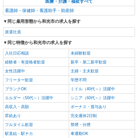
医療・介護・福祉すべて
歓迎 ・認知症介護基礎研修 ・初任者研修 ・実務
者研修 ・介護福祉士 など
看護師・保健師・看護助手・助産師
同じ雇用形態から和光市の求人を探す
派遣社員
同じ特徴から和光市の求人を探す
入社日応相談
未経験歓迎
経験者・有資格者歓迎
新卒・第二新卒歓迎
女性活躍中
主婦・主夫歓迎
フリーター歓迎
学歴不問
ブランクOK
ミドル（40代～）活躍中
エルダー（50代～）活躍中
シニア（60代～）活躍中
高収入・高額
ボーナス・賞与あり
昇給あり
完全週休2日制
フルタイム歓迎
禁煙・分煙
駅直結・駅チカ
車通勤OK