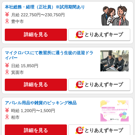
派遣社員
本社総務・経理（正社員）※試用期間あり
株式会社kotrio /●SI-H-2101955
月給 222,750円〜230,750円
【職場環境◎】よすぎて全私が泣いた≫看護助
豊中市
手募集♪未経験OK！
時給1600円〜2250円 ＜日払い有/週払い有/交
詳細を見る
とりあえずキープ
通費全支給(ガソリン代含む)＞
和光市//和光市駅すぐ
マイクロバスにて教習所に通う生徒の送迎ドラ
イバー
詳細を見る
キープ
日給 15,850円
箕面市
派遣社員
株式会社kotrio /●SI-H-2076162
詳細を見る
とりあえずキープ
和光市駅＊看護助手(資格経験不問)募集♪食事
配膳などの補助業務
時給1600円〜2250円 ＜日払い有/週払い有/交
アパレル用品や雑貨のピッキング検品
通費全支給(ガソリン代含む)＞
時給 1,200円〜1,500円
和光市//和光市駅すぐ
柏市
詳細を見る
キープ
詳細を見る
とりあえずキープ