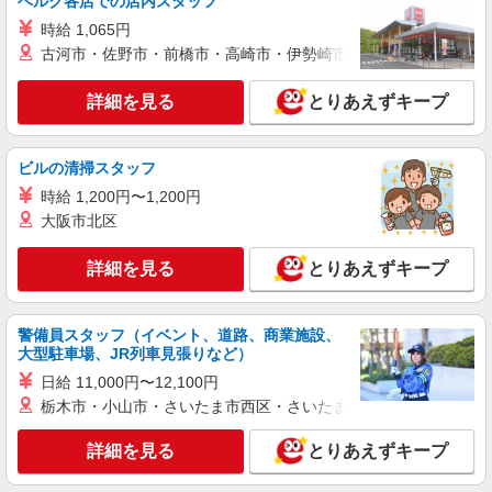
ベルク各店での店内スタッフ
時給 1,065円
職業紹介
株式会社kotrio /●SW-S-2022812
古河市・佐野市・前橋市・高崎市・伊勢崎市・太田市・館林市・
和光市駅＊病院の看護助手│シフト相談OK！
経験不問・資格不問◎
詳細を見る
とりあえずキープ
時給1550円〜2312円 ＜交通費全支給(ガソリ
ン代含む)＞
ビルの清掃スタッフ
和光市
時給 1,200円〜1,200円
大阪市北区
詳細を見る
キープ
詳細を見る
とりあえずキープ
派遣社員
株式会社kotrio /●SI-H-2074879
和光市駅のサ高住＊シフト融通が利くため子育
警備員スタッフ（イベント、道路、商業施設、
て世代から大人気♪
大型駐車場、JR列車見張りなど）
時給2400円〜3000円 ＜日払い有/週払い有/交
日給 11,000円〜12,100円
通費全支給(ガソリン代含む)＞
栃木市・小山市・さいたま市西区・さいたま市岩槻区・久喜市・
和光市//和光市駅すぐ
詳細を見る
とりあえずキープ
詳細を見る
キープ