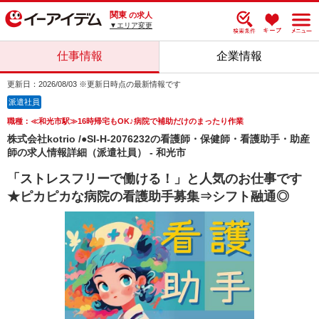
関東
の求人
▼エリア変更
仕事情報
企業情報
更新日：2026/08/03 ※更新日時点の最新情報です
派遣社員
職種：≪和光市駅≫16時帰宅もOK♪病院で補助だけのまったり作業
株式会社kotrio /●SI-H-2076232の看護師・保健師・看護助手・助産
師の求人情報詳細（派遣社員） - 和光市
「ストレスフリーで働ける！」と人気のお仕事です
★ピカピカな病院の看護助手募集⇒シフト融通◎