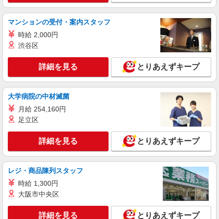
職業紹介
株式会社kotrio /●SW-S-2097546
マンションの受付・案内スタッフ
≪正社員≫和光市駅＊看護助手としてキャリア
時給 2,000円
を築くチャンス！
渋谷区
【正社員】月給240,000〜400,000円 ・基本
給：200,000円〜220,000円 ・資格手当：10,000〜
詳細を見る
30,000円 ・役職手当：10,000〜70,000円 ・処遇改
とりあえずキープ
埼玉県和光市
善手当：20,000〜60,000円（勤続年数、保有資格
により変動） ・固定残業手当：20,000円（10時
詳細を見る
キープ
間） ※固定残業時間を超過する場合には超過勤務
大学病院の中材滅菌
手当として別途支給 ・夜勤手当：10,000円/1回
月給 254,160円
（上記給与とは別に支給） 下記資格をお持ちの方
派遣社員
歓迎 ・認知症介護基礎研修 ・初任者研修 ・実務
足立区
株式会社kotrio /●SI-H-2093726
者研修 ・介護福祉士 など
善は急げ≫≫≫履歴書不要＆面接なし！駅チカ
詳細を見る
とりあえずキープ
病院で看護助手急募
時給1600円〜2250円 ＜日払い有/週払い有/交
通費全支給(ガソリン代含む)＞
レジ・商品陳列スタッフ
和光市//和光市駅すぐ
時給 1,300円
大阪市中央区
詳細を見る
キープ
詳細を見る
とりあえずキープ