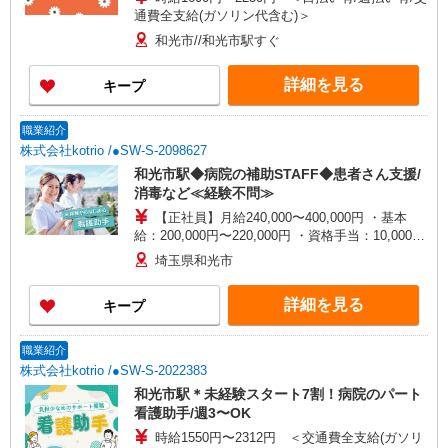
通費全支給(ガソリン代含む)＞
和光市//和光市駅すぐ
詳細を見る
キープ
職業紹介
株式会社kotrio /●SW-S-2098627
和光市駅◆病院の補助STAFF◆患者さん支援/
消毒など≪経験不問≫
【正社員】月給240,000〜400,000円 ・基本
給：200,000円〜220,000円 ・資格手当：10,000〜
30,000円 ・役職手当：10,000〜70,000円 ・処遇改
埼玉県和光市
善手当：20,000〜60,000円（勤続年数、保有資格
により変動） ・固定残業手当：20,000円（10時
詳細を見る
キープ
間） ※固定残業時間を超過する場合には超過勤務
手当として別途支給 ・夜勤手当：10,000円/1回
（上記給与とは別に支給） 下記資格をお持ちの方
職業紹介
歓迎 ・認知症介護基礎研修 ・初任者研修 ・実務
株式会社kotrio /●SW-S-2022383
者研修 ・介護福祉士 など
和光市駅＊未経験スタート7割！病院のパート
看護助手/週3〜OK
時給1550円〜2312円 ＜交通費全支給(ガソリ