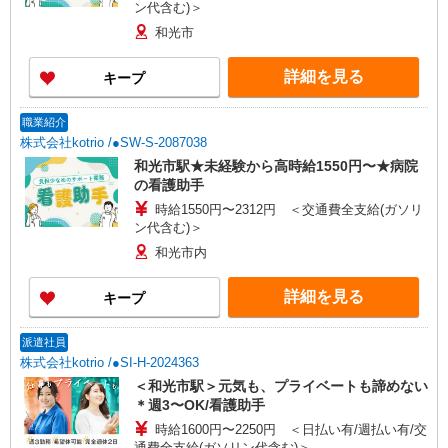
ン代含む)＞
和光市
詳細を見る
キープ
職業紹介
株式会社kotrio /●SW-S-2087038
和光市駅★未経験から高時給1550円〜★病院
の看護助手
時給1550円〜2312円 ＜交通費全支給(ガソリ
ン代含む)＞
和光市内
詳細を見る
キープ
派遣社員
株式会社kotrio /●SI-H-2024363
＜和光市駅＞元気も、プライベートも諦めない
＊週3〜OK/看護助手
時給1600円〜2250円 ＜日払い有/週払い有/交
通費全支給(ガソリン代含む)＞