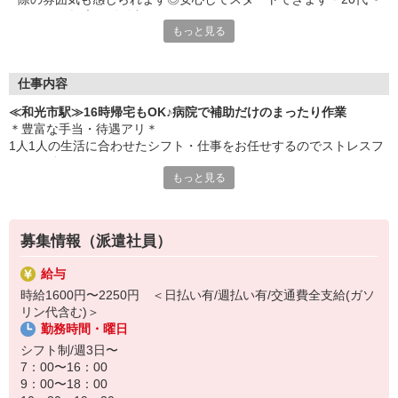
60代まで幅広く活躍中
もっと見る
仕事内容
≪和光市駅≫16時帰宅もOK♪病院で補助だけのまったり作業
＊豊富な手当・待遇アリ＊
1人1人の生活に合わせたシフト・仕事をお任せするのでストレスフ
リーで働けます！
もっと見る
〔仕事内容〕
◆移動のお手伝い
◆病室内のシーツ交換、清掃
募集情報（派遣社員）
◆患者さんの生活介助 など
給与
資格も経験も問いません！
時給1600円〜2250円 ＜日払い有/週払い有/交通費全支給(ガソ
看護師さんをサポートする看護助手として、ピカピカな病院に勤務
リン代含む)＞
していただきます♪
勤務時間・曜日
定時退社なのでプライベート時間も充実◎
シフト制/週3日〜
夕方には帰宅して子どものお迎えや家のことをやりたい主婦（夫）
7：00〜16：00
さんも活躍中です★
9：00〜18：00