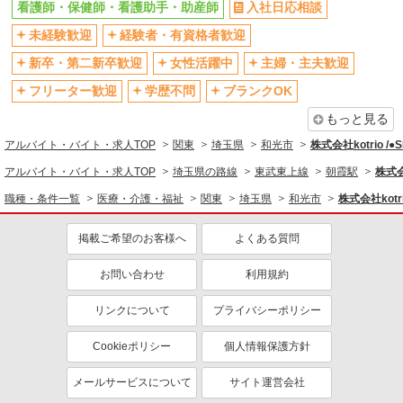
看護師・保健師・看護助手・助産師
入社日応相談
社会保険あり
産休・育休取得実績あり
未経験歓迎
経験者・有資格者歓迎
退職金・財形貯蓄制度あり
各種手当（家族・役職・インセン
ティブなど）あり
新卒・第二新卒歓迎
女性活躍中
主婦・主夫歓迎
制服貸与
研修制度あり
フリーター歓迎
学歴不問
ブランクOK
資格取得支援制度あり
もっと見る
同じ職種から求人を探す
アルバイト・バイト・求人TOP
関東
埼玉県
和光市
株式会社kotrio /
医療・介護・福祉
アルバイト・バイト・求人TOP
埼玉県の路線
東武東上線
朝霞駅
株式会
看護師・保健師・看護助手・助産師
職種・条件一覧
医療・介護・福祉
関東
埼玉県
和光市
株式会社kotri
同じ特徴から求人を探す
掲載ご希望のお客様へ
よくある質問
未経験歓迎
ミドル（40代～）活躍中
お問い合わせ
利用規約
ボーナス・賞与あり
車通勤OK
交通費支給
社会保険あり
リンクについて
プライバシーポリシー
産休・育休取得実績あり
Cookieポリシー
個人情報保護方針
メールサービスについて
サイト運営会社