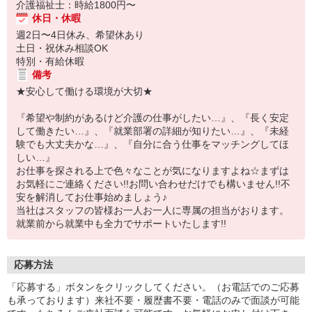
介護福祉士：時給1800円〜
休日・休暇
週2日〜4日休み、希望休あり
土日・祝休み相談OK
特別・有給休暇
備考
★安心して働ける環境が大切★
『希望や制約があるけど介護の仕事がしたい…』、『長く安定
して働きたい…』、『就業部署の詳細が知りたい…』、『未経
験でも大丈夫かな…』、『自分に合う仕事をマッチングしてほ
しい…』
お仕事を探される上で色々なことが気になりますよね☆まずは
お気軽にご連絡ください!!お問い合わせだけでも構いません!!不
安を解消してお仕事始めましょう♪
当社はスタッフの皆様お一人お一人に専属の担当がおります。
就業前から就業中も全力でサポートいたします!!
応募方法
「応募する」ボタンをクリックしてください。（お電話でのご応募
も承っております）来社不要・履歴書不要・電話のみで面談が可能