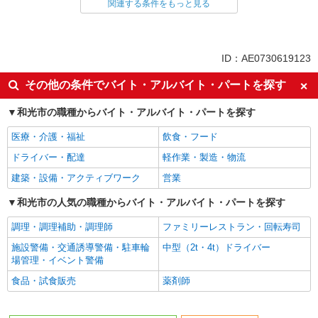
関連する条件をもっと見る
同じ雇用形態から朝霞駅の求人を探す
派遣社員
同じ特徴から朝霞駅の求人を探す
ID：AE0730619123
入社日応相談
未経験歓迎
その他の条件でバイト・アルバイト・パートを探す
経験者・有資格者歓迎
新卒・第二新卒歓迎
和光市の職種からバイト・アルバイト・パートを探す
女性活躍中
主婦・主夫歓迎
医療・介護・福祉
飲食・フード
フリーター歓迎
学歴不問
ドライバー・配達
軽作業・製造・物流
ブランクOK
ミドル（40代～）活躍中
建築・設備・アクティブワーク
営業
エルダー（50代～）活躍中
シニア（60代～）活躍中
高収入・高額
和光市の人気の職種からバイト・アルバイト・パートを探す
ボーナス・賞与あり
昇給あり
完全週休2日制
調理・調理補助・調理師
ファミリーレストラン・回転寿司
フルタイム歓迎
禁煙・分煙
施設警備・交通誘導警備・駐車輪
中型（2t・4t）ドライバー
場管理・イベント警備
駅直結・駅チカ
車通勤OK
食品・試食販売
薬剤師
バイク通勤OK
自転車通勤OK
残業少なめ（月20h未満）
交通費支給