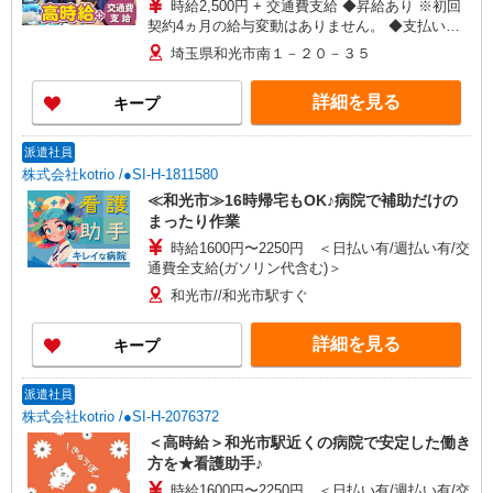
時給2,500円 + 交通費支給 ◆昇給あり ※初回
契約4ヵ月の給与変動はありません。 ◆支払い方
法：月1回 ◆交通費:一部支給 ※直行直帰OK
埼玉県和光市南１－２０－３５
詳細を見る
キープ
派遣社員
株式会社kotrio /●SI-H-1811580
≪和光市≫16時帰宅もOK♪病院で補助だけの
まったり作業
時給1600円〜2250円 ＜日払い有/週払い有/交
通費全支給(ガソリン代含む)＞
和光市//和光市駅すぐ
詳細を見る
キープ
派遣社員
株式会社kotrio /●SI-H-2076372
＜高時給＞和光市駅近くの病院で安定した働き
方を★看護助手♪
時給1600円〜2250円 ＜日払い有/週払い有/交