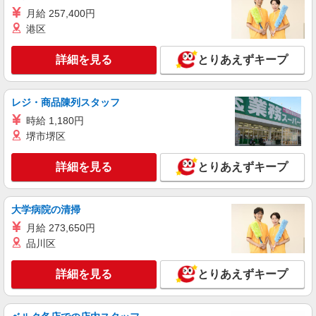
月給 257,400円
詳細を見る
キープ
港区
職業紹介
詳細を見る
とりあえずキープ
株式会社kotrio /●SW-S-2080091
和光市駅近く☆病院での看護助手♪週3日OKの
パートSTAFF◎
レジ・商品陳列スタッフ
時給1550円〜2312円 ＜交通費全支給(ガソリ
時給 1,180円
ン代含む)＞
堺市堺区
和光市内
詳細を見る
とりあえずキープ
詳細を見る
キープ
職業紹介
大学病院の清掃
株式会社トラストグロース 新宿本社 第3営業部
月給 273,650円
サービス付き高齢者向け住宅での看護師
品川区
月給：270000円〜
埼玉県和光市
詳細を見る
とりあえずキープ
詳細を見る
キープ