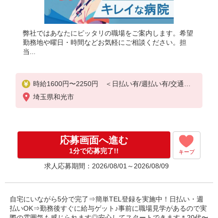
弊社ではあなたにピッタリの職場をご案内します。希望
勤務地や曜日・時間などお気軽にご相談ください。担
当...
時給1600円〜2250円 ＜日払い有/週払い有/交通費
全支給(ガソリン代含む)＞
埼玉県和光市
応募画面へ進む
1分で応募完了!!
キープ
求人応募期間：2026/08/01～2026/08/09
自宅にいながら5分で完了⇒簡単TEL登録を実施中！日払い・週
払いOK⇒勤務後すぐに給与ゲット♪事前に職場見学があるので実
際の雰囲気も感じられます◎安心してスタートできます＊20代〜