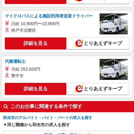
職業紹介
株式会社kotrio /●SW-S-2080042
和光市駅＊病院の看護助手│残業ほぼなし！経
マイクロバスによる施設利用者送迎ドライバー
験不問・資格不問◎
日給 10,900円〜10,900円
【正社員】月給240,000〜400,000円 ・基本
神戸市須磨区
給：200,000円〜220,000円 ・資格手当：10,000〜
30,000円 ・役職手当：10,000〜70,000円 ・処遇改
和光市内
詳細を見る
とりあえずキープ
善手当：20,000〜60,000円（勤続年数、保有資格
により変動） ・固定残業手当：20,000円（10時
詳細を見る
キープ
間） ※固定残業時間を超過する場合には超過勤務
手当として別途支給 ・夜勤手当：10,000円/1回
代務運転士
（上記給与とは別に支給） 下記資格をお持ちの方
職業紹介
月給 253,500円
歓迎 ・認知症介護基礎研修 ・初任者研修 ・実務
株式会社kotrio /●SW-S-2023027
豊中市
者研修 ・介護福祉士 など
≪和光市駅≫無資格・未経験OKの看護助手！
医療行為なし♪
詳細を見る
とりあえずキープ
【正社員】月給240,000〜400,000円 ・基本
給：200,000円〜220,000円 ・資格手当：10,000〜
30,000円 ・役職手当：10,000〜70,000円 ・処遇改
このお仕事に関連する条件で探す
和光市
善手当：20,000〜60,000円（勤続年数、保有資格
により変動） ・固定残業手当：20,000円（10時
和光市のアルバイト・バイト・パートの求人を探す
詳細を見る
キープ
間） ※固定残業時間を超過する場合には超過勤務
同じ職種から和光市の求人を探す
手当として別途支給 ・夜勤手当：10,000円/1回
（上記給与とは別に支給） 下記資格をお持ちの方