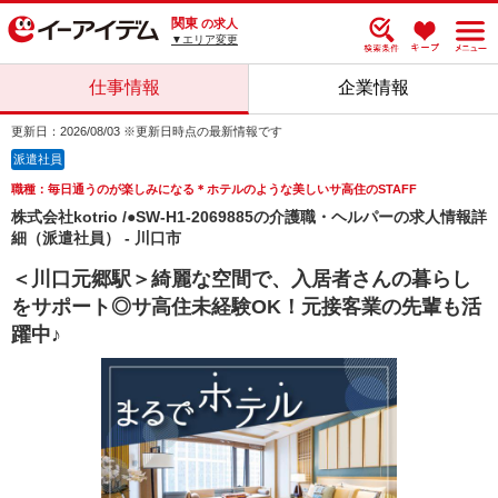
関東
の求人
▼エリア変更
仕事情報
企業情報
更新日：2026/08/03 ※更新日時点の最新情報です
派遣社員
職種：毎日通うのが楽しみになる＊ホテルのような美しいサ高住のSTAFF
株式会社kotrio /●SW-H1-2069885の介護職・ヘルパーの求人情報詳
細（派遣社員） - 川口市
＜川口元郷駅＞綺麗な空間で、入居者さんの暮らし
をサポート◎サ高住未経験OK！元接客業の先輩も活
躍中♪