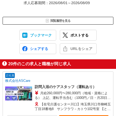
求人応募期間：2026/08/01～2026/08/09
閲覧履歴を見る
ブックマーク
ポストする
シェアする
URLをシェア
20
件のこの求人と職種が同じ求人
正社員
株式会社ASCare
訪問入浴のケアスタッフ（運転あり）
月給260,000円〜280,000円（地域・資格によ
る） 上記、運転手当含む（1000円／日・月20日換
算） ★介護福祉士の方は月給20,000円加算（資格
【在宅介護センター川口】埼玉県川口市柳崎五
手当） 別途交通費支給（30,000円上限／月） 別途
丁目18番地8 サンフラワ－カトウ102号室 【とこ
残業手当（月平均残業時間15時間）残業代全額支
ろざわ訪問入浴】埼玉県所沢市旭町5番地6 鹿野