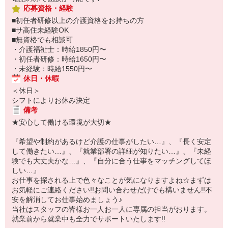
応募資格・経験
■初任者研修以上の介護資格をお持ちの方
■サ高住未経験OK
■無資格でも相談可
・介護福祉士：時給1850円〜
・初任者研修：時給1650円〜
・未経験：時給1550円〜
休日・休暇
＜休日＞
シフトによりお休み決定
備考
★安心して働ける環境が大切★
『希望や制約があるけど介護の仕事がしたい…』、『長く安定
して働きたい…』、『就業部署の詳細が知りたい…』、『未経
験でも大丈夫かな…』、『自分に合う仕事をマッチングしてほ
しい…』
お仕事を探される上で色々なことが気になりますよね☆まずは
お気軽にご連絡ください!!お問い合わせだけでも構いません!!不
安を解消してお仕事始めましょう♪
当社はスタッフの皆様お一人お一人に専属の担当がおります。
就業前から就業中も全力でサポートいたします!!