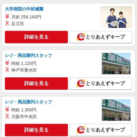
夜勤手当:6,000円/回 年末年始手当：380円/時
埼玉県川口市南鳩ヶ谷3‐6‐4
大学病院の中材滅菌
※12/300時〜1/324時 昇給年1回（4月） 寸志あ
り：年2回（6月・12月） ※業績による 特別報
月給 254,160円
詳細を見る
キープ
酬：平均11.6万円（最高額90万円） ※2025年6月
足立区
支給実績 ※処遇改善手当は試用期間中(3ヶ月)は支
給なし
NEW
パート
詳細を見る
とりあえずキープ
川口ケアセンターそよ風：RO9561
デイサービス 介護スタッフ
レジ・商品陳列スタッフ
【時給】1,350円〜1,550円 ▼給与詳細 処遇改
善手当：200円/時 ▼下記別途支給 通勤手当 年末
時給 1,120円
年始手当：380円/時 寸志あり：年2回（6月・12
埼玉県川口市東本郷1267-1
神戸市垂水区
月） ※業績による ※処遇改善手当は試用期間中(3
ヶ月)は支給なし
詳細を見る
キープ
詳細を見る
とりあえずキープ
レジ・商品陳列スタッフ
時給 1,300円
大阪市中央区
詳細を見る
とりあえずキープ