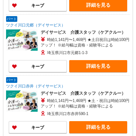
給
川ビル1階 【在宅介護センター加須】埼玉県加須
詳細を見る
キープ
市花崎一丁目23番地10 【在宅介護センター上尾】
埼玉県上尾市上町一丁目11番地20 伊藤店舗1階
【与野営業所】埼玉県さいたま市中央区本町東四
パート
丁目2番地2 AMENITYHOUSE 【在宅介護センタ
ツクイ川口元郷（デイサービス）
ー春日部】埼玉県春日部市粕壁東二丁目3番地40
デイサービス 介護スタッフ（ケアクルー）
グレースヒル橋本202号室
時給1,141円〜1,469円 ★土日祝日は時給100円
アップ！ ※給与幅は資格・経験等による
埼玉県川口市元郷1-1-3
詳細を見る
キープ
パート
ツクイ川口赤井（デイサービス）
デイサービス 介護スタッフ（ケアクルー）
時給1,141円〜1,469円 ★土・祝日は時給100円
アップ！ ※給与幅は資格・経験等による
埼玉県川口市赤井590-1
詳細を見る
キープ