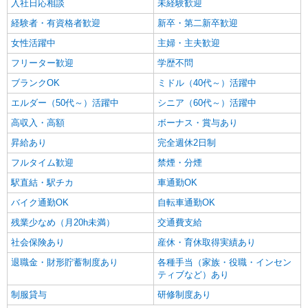
入社日応相談
未経験歓迎
経験者・有資格者歓迎
新卒・第二新卒歓迎
女性活躍中
主婦・主夫歓迎
フリーター歓迎
学歴不問
ブランクOK
ミドル（40代～）活躍中
エルダー（50代～）活躍中
シニア（60代～）活躍中
高収入・高額
ボーナス・賞与あり
昇給あり
完全週休2日制
フルタイム歓迎
禁煙・分煙
駅直結・駅チカ
車通勤OK
バイク通勤OK
自転車通勤OK
残業少なめ（月20h未満）
交通費支給
社会保険あり
産休・育休取得実績あり
退職金・財形貯蓄制度あり
各種手当（家族・役職・インセン
ティブなど）あり
制服貸与
研修制度あり