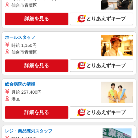
S 川口東領家】建物内
仙台市青葉区
詳細を見る
キープ
詳細を見る
とりあえずキープ
NEW
パート
川口南ケアセンターそよ風：RO15012
ホールスタッフ
ショートステイ 夜勤専従介護職
時給 1,150円
【時給】1,445円〜1,615円 ▼給与詳細 処遇改
仙台市青葉区
善手当：220円/時 夜勤手当:6,000円/回 ▼下記別途
支給 通勤手当 年末年始手当：380円/時 寸志あ
埼玉県川口市南町2-8-29
詳細を見る
とりあえずキープ
り：年2回（6月・12月） ※業績による ※処遇改
善手当は試用期間中(3ヶ月)は支給なし
詳細を見る
キープ
総合病院の清掃
NEW
月給 257,400円
パート
川口元郷ショートステイそよ風：RO14754
港区
ショートステイ 夜勤専従介護職
詳細を見る
とりあえずキープ
【時給】1,470円〜 ▼給与詳細 処遇改善手
当：220円/時 夜勤手当:6,000円/回 ▼下記別途支給
通勤手当 年末年始手当：380円/時 寸志あり：年2
埼玉県川口市元郷4丁目8-22
回（6月・12月） ※業績による ※処遇改善手当は
レジ・商品陳列スタッフ
試用期間中(3ヶ月)は支給なし