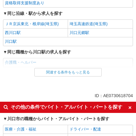
資格取得支援制度あり
同じ沿線・駅から求人を探す
ＪＲ京浜東北・根岸線(埼玉県)
埼玉高速鉄道(埼玉県)
西川口駅
川口元郷駅
川口駅
同じ職種から川口駅の求人を探す
介護職・ヘルパー
関連する条件をもっと見る
同じ雇用形態から川口駅の求人を探す
派遣社員
同じ特徴から川口駅の求人を探す
ID：AE0730618704
入社日応相談
未経験歓迎
その他の条件でバイト・アルバイト・パートを探す
経験者・有資格者歓迎
新卒・第二新卒歓迎
川口市の職種からバイト・アルバイト・パートを探す
女性活躍中
主婦・主夫歓迎
医療・介護・福祉
ドライバー・配達
フリーター歓迎
学歴不問