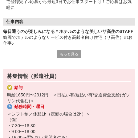
で登録完了♪応募から最短3日でお仕事スタート可！ご応募はお気
軽に
仕事内容
毎日通うのが楽しみになる＊ホテルのような美しいサ高住のSTAFF
綺麗でホテルのようなサービス付き高齢者向け住宅（サ高住）のお
仕事♪
もっと見る
―おもな仕事内容―
・安否確認や生活相談
・食事や入浴などの介助
・施設内やお部屋の簡単なお掃除
募集情報（派遣社員）
・お話し相手やレクリエーションのサポート
など
給与
時給1650円〜2312円 ＜日払い有/週払い有/交通費全支給(ガソ
いつも清潔に保たれた美しい館内は、一歩足を踏み入れるだけで背
リン代含む)＞
筋が伸び、温かい気持ちで1日をスタートできます♪
勤務時間・曜日
毎日入居者さんとお話をするので、カフェやホテルなどの接客業の
＜シフト制／休憩1h（夜勤の場合は2h）＞
経験がある方は、培ったスキルを大いに活かせる環境です◎
（例）
・7:30〜16:30
・9:00〜18:00
・16:00〜翌9:00（希望者のみ）