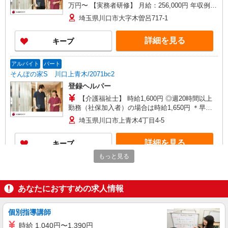
万円〜 【実務者研修】 月給：256,000円 年収例：
345万円〜 【初任者研修・無資格】 月給：
埼玉県川口市大字木曽呂717-1
247,200円 年収例：334万円〜 ※職務手当、働き
がい向上手当、日祝手当（月平均2回分）、夜勤手
詳細を見る
キープ
当（月平均5回分）等、毎月平均的に支払われる手
当を含みます。 ※介護福祉士のみ、特別職務手当
も含む ◎残業時は別途時間外手当支給（超過1
アルバイト
パート
分〜） ◎賞与 基本給2.08ヶ月分/年支給
そんぽの家S 川口上青木/2071bc2
登録ヘルパー
【介護福祉士】 時給1,600円 ◎週20時間以上
勤務（社保加入者）の場合は時給1,650円 ＊早朝
（〜8:00）：時給2,000円〜 ＊日曜祝日：時給
埼玉県川口市上青木4丁目4-5
1,900円〜 【実務者研修・初任者研修（ヘルパー1
級・2級）】 時給1,520円 ◎週20時間以上勤務
詳細を見る
キープ
（社保加入者）の場合は時給1,570円 ＊早朝（〜
8:00）：時給1,900円〜 ＊日曜祝日：時給1,820
もっと見る
円〜 ◎身体介助、生活援助が同時給 ◎キャンセル
アルバイト
パート
手当：職務時給の60％支給
SOMPOケア 川口東領家 定期巡回/5254db2
あなたにおすすめの求人情報
介護スタッフ（夜勤専従）
★夜勤：1勤務14,912円〜15,312円（時給制・
夜勤手当含む） 時給：1,364円 ◎週20時間以上勤
個別指導講師
務（社保加入者）の場合は時給：1,414円
埼玉県川口市東領家2丁目8-6 【そんぽの家
時給 1,040円〜1,390円