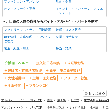
ファッション・アパレル
教育・保育
ブランクOK
ミドル（40代～）活躍中
オフィスワーク・事務
イベント・キャンペーン・アミュ
エルダー（50代～）活躍中
シニア（60代～）活躍中
ーズメント
高収入・高額
ボーナス・賞与あり
川口市の人気の職種からバイト・アルバイト・パートを探す
昇給あり
完全週休2日制
ファミリーレストラン・回転寿司
雑貨・コスメ販売
フルタイム歓迎
禁煙・分煙
建物管理・設備管理・マンション
家電・携帯販売
駅直結・駅チカ
車通勤OK
管理員
バイク通勤OK
自転車通勤OK
製造・組立・加工
弁当・惣菜
残業少なめ（月20h未満）
交通費支給
社会保険あり
産休・育休取得実績あり
介護職・ヘルパー
入社日応相談
未経験歓迎
退職金・財形貯蓄制度あり
各種手当（家族・役職・インセン
経験者・有資格者歓迎
新卒・第二新卒歓迎
ティブなど）あり
制服貸与
研修制度あり
女性活躍中
主婦・主夫歓迎
フリーター歓迎
資格取得支援制度あり
学歴不問
ブランクOK
同じ職種から求人を探す
もっと見る
アルバイト・バイト・求人TOP
関東
埼玉県
川口市
株式会社kotrio /
医療・介護・福祉
アルバイト・バイト・求人TOP
埼玉県の路線
ＪＲ京浜東北・根岸線
川口