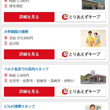
時給 1,180円
詳細を見る
キープ
堺市堺区
NEW
パート
詳細を見る
とりあえずキープ
鳩ヶ谷ケアセンターそよ風：RO16776
ショートステイ 介護スタッフ
【時給】1,350円〜1,550円 ▼給与詳細 処遇改
大学病院の清掃
善手当：200〜220円/時 夜勤手当:6,000円/回 ▼下
月給 273,650円
記別途支給 通勤手当 年末年始手当：380円/時 寸
埼玉県川口市里1218
志あり：年2回（6月・12月） ※業績による ※処
品川区
遇改善手当は試用期間中(3ヶ月)は支給なし
詳細を見る
キープ
詳細を見る
とりあえずキープ
NEW
正社員
川口南ケアセンターそよ風：RO34650
ベルク各店での店内スタッフ
ショートステイ 介護スタッフ
時給 1,065円
【月給】285,920円〜315,920円 ▼給与詳細 資
古河市・佐野市・前橋市・高崎市・伊勢崎市・太田市・館林市・
格手当：5,000〜10,000円 処遇改善手当：35,920
円 夜勤手当：30,000円（5回分） ※6回目以降は1
埼玉県川口市南町2-8-29
詳細を見る
とりあえずキープ
回6,000円支給 住宅手当：規定あり 地域手当：0〜
15,000円 精勤手当：8,000円 調整手当：0〜30,000
詳細を見る
キープ
円 ▼下記別途支給 通勤手当 年末年始手当：380
円/時 賞与年2回（6月・12月） 昇給年1回（4月）
ビルの清掃スタッフ
特別報酬：平均34.1万円（最高額135万円）