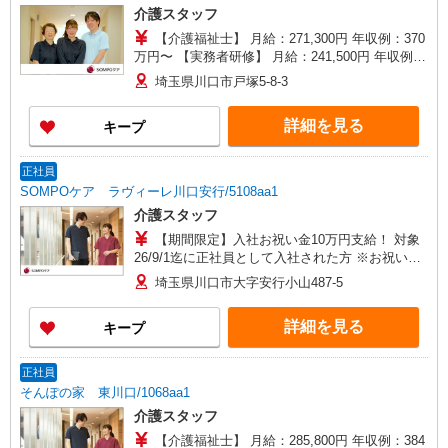
介護スタッフ
【介護福祉士】 月給：271,300円 年収例：370
万円〜 【実務者研修】 月給：241,500円 年収例：
330万円〜 【初任者研修】 月給：232,700円 年収
埼玉県川口市戸塚5-8-3
例：320万円〜 ※職務手当、働きがい向上手当、
日祝手当（月平均2回分）、夜勤手当（月平均5回
詳細を見る
キープ
分）等、毎月平均的に支払われる手当を含みま
す。 ※介護福祉士のみ、特別職務手当も含む ◎オ
ンコール手当（1,500円/日）別途支給あり ◎残業
正社員
時は別途時間外手当支給（超過1分〜） ◎賞与
SOMPOケア ラヴィーレ川口安行/5108aa1
基本給2.08ヶ月分/年支給
介護スタッフ
【期間限定】入社お祝い金10万円支給！ 対象
26/9/1迄に正社員として入社された方 ※お祝い金
は入社後3か月目の給与で支給、その他詳細は面接
埼玉県川口市大字安行小山487-5
時にご案内します 【介護福祉士】月給285,800円
／年収例384万円〜 【実務者研修】月給256,000円
詳細を見る
キープ
／年収例345万円〜 【初任者研修・無資格】月給
247,200円／年収例334万円〜 ※職務手当、働きが
い向上手当、日祝手当（月平均2回分）、夜勤手当
正社員
（月平均5回分）等、毎月平均的に支払われる手当
そんぽの家 東川口/1068aa1
を含む ※介護福祉士のみ、特別職務手当も含む ◎
介護スタッフ
残業時は別途時間外手当支給（超過1分〜） ◎賞
与 基本給2.08ヶ月分/年支給
【介護福祉士】 月給：285,800円 年収例：384