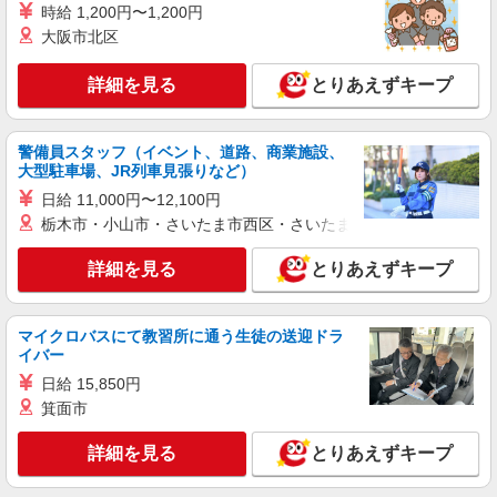
NEW
パート
時給 1,200円〜1,200円
※2025年6月支給実績 ※処遇改善手当は試用期間
鳩ヶ谷ケアセンターそよ風：RO17214
大阪市北区
中(3ヶ月)は支給なし
ショートステイ 夜勤専従介護職
【時給】1,445円〜 ▼給与詳細 処遇改善手
詳細を見る
とりあえずキープ
当：220円/時 夜勤手当:6,000円/回 ▼下記別途支給
通勤手当 年末年始手当：380円/時 寸志あり：年2
埼玉県川口市里1218
回（6月・12月） ※業績による ※処遇改善手当は
警備員スタッフ（イベント、道路、商業施設、
試用期間中(3ヶ月)は支給なし
大型駐車場、JR列車見張りなど）
詳細を見る
キープ
日給 11,000円〜12,100円
NEW
栃木市・小山市・さいたま市西区・さいたま市岩槻区・久喜市・
パート
川口南ケアセンターそよ風：RO12759
詳細を見る
とりあえずキープ
デイサービス 入浴専従介護職
【時給】1,500円〜1,700円 ▼給与詳細 処遇改
善手当：200円/時 ▼下記別途支給 通勤手当 年末
マイクロバスにて教習所に通う生徒の送迎ドラ
年始手当：380円/時 寸志あり：年2回（6月・12
埼玉県川口市南町2-8-29
イバー
月） ※業績による
日給 15,850円
詳細を見る
キープ
箕面市
NEW
詳細を見る
とりあえずキープ
パート
鳩ヶ谷ケアセンターそよ風：RO16773