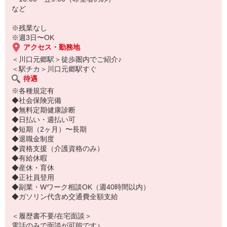
など
※残業なし
※週3日〜OK
アクセス・勤務地
＜川口元郷駅＞徒歩圏内でご紹介♪
＜駅チカ＞川口元郷駅すぐ
待遇
※各種規定有
◆社会保険完備
◆無料定期健康診断
◆日払い・週払い可
◆短期（2ヶ月）〜長期
◆退職金制度
◆資格支援（介護資格のみ）
◆有給休暇
◆産休・育休
◆正社員登用
◆副業・Wワーク相談OK（週40時間以内）
◆ガソリン代含め交通費全額支給
＜履歴書不要/在宅面談＞
電話のみで面談が可能です♪