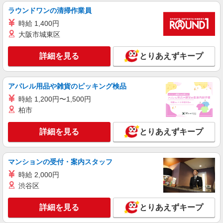
デイサービス 介護スタッフ
ラウンドワンの清掃作業員
【時給】1,350円〜1,550円 ▼給与詳細 処遇改
善手当：200円/時 ▼下記別途支給 通勤手当 年末
時給 1,400円
年始手当：380円/時 寸志あり：年2回（6月・12
大阪市城東区
埼玉県川口市里1218
月） ※業績による ※処遇改善手当は試用期間中(3
ヶ月)は支給なし
詳細を見る
とりあえずキープ
詳細を見る
キープ
NEW
契約社員
アパレル用品や雑貨のピッキング検品
川口元郷ショートステイそよ風：RO14910
時給 1,200円〜1,500円
ショートステイ 介護スタッフ
柏市
【月給】265,920円〜295,920円 ▼給与詳細 処
遇改善手当：35,920円 夜勤手当：30,000円（5回
詳細を見る
とりあえずキープ
分） ※6回目以降は1回6,000円支給 ▼下記別途支
埼玉県川口市元郷4丁目8-22
給 通勤手当 年末年始手当：380円/時 寸志あり：
年2回（6月・12月） ※業績による 特別報酬：平
詳細を見る
キープ
均34.1万円（最高額135万円） ※2025年6月支給実
マンションの受付・案内スタッフ
績 ※処遇改善手当は試用期間中(3ヶ月)は支給なし
時給 2,000円
NEW
契約社員
渋谷区
そよ風定期巡回 かわぐち：RO13602
定期巡回 介護スタッフ
詳細を見る
とりあえずキープ
【月給】295,800円〜310,240円 ▼給与詳細 処
遇改善手当：34,320円 ▼下記別途支給 通勤手当