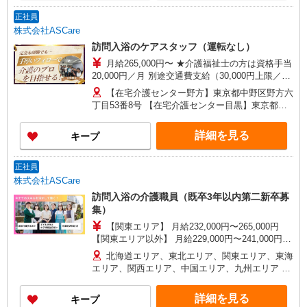
正社員
株式会社ASCare
訪問入浴のケアスタッフ（運転なし）
月給265,000円〜 ★介護福祉士の方は資格手当
20,000円／月 別途交通費支給（30,000円上限／
月） 別途残業手当（月平均残業時間15時間）残業
【在宅介護センター野方】東京都中野区野方六
代全額支給
丁目53番8号 【在宅介護センター目黒】東京都目
黒区中根一丁目9番7号 都立大川井ビル101号室
【在宅介護センター小岩】東京都江戸川区西小岩
詳細を見る
キープ
四丁目14-6 メゾン司1階1F号室 【在宅介護セン
ター西東京】東京都西東京市西原町一丁目4-6 サ
ンハイツ101号室 【在宅介護センター石神井】東
正社員
京都練馬区石神井町三丁目18-4 ユービル102号
株式会社ASCare
【在宅介護センター大田】東京都大田区蒲田二丁
訪問入浴の介護職員（既卒3年以内第二新卒募
目19-8
集）
【関東エリア】 月給232,000円〜265,000円
【関東エリア以外】 月給229,000円〜241,000円
※勤務地域により異なります ※地域手当含む ※交
北海道エリア、東北エリア、関東エリア、東海
付金手当含む ※各種手当は待遇項目を参照 ◎キャ
エリア、関西エリア、中国エリア、九州エリア ※
リアステップ年収モデル（参考値） 一般職（平均
全国11支店 ※基本的に希望を考慮した事業所に配
勤続年数5年）390万円 事業所長（平均勤続年数10
属されます。 ※Ｕ・Ｉターン歓迎！会社都合によ
詳細を見る
キープ
年 2〜3年で所長になる人もいます！）500万円
る異動等はございません！