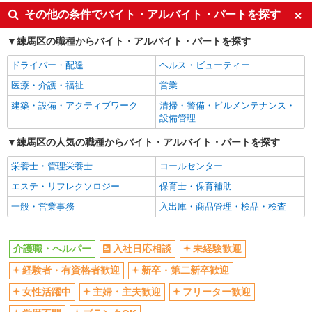
入社日応相談
未経験歓迎
その他の条件でバイト・アルバイト・パートを探す
経験者・有資格者歓迎
新卒・第二新卒歓迎
練馬区の職種からバイト・アルバイト・パートを探す
女性活躍中
主婦・主夫歓迎
ドライバー・配達
ヘルス・ビューティー
フリーター歓迎
学歴不問
医療・介護・福祉
営業
ブランクOK
ミドル（40代～）活躍中
建築・設備・アクティブワーク
清掃・警備・ビルメンテナンス・
エルダー（50代～）活躍中
シニア（60代～）活躍中
設備管理
高収入・高額
ボーナス・賞与あり
練馬区の人気の職種からバイト・アルバイト・パートを探す
昇給あり
完全週休2日制
栄養士・管理栄養士
コールセンター
フルタイム歓迎
禁煙・分煙
エステ・リフレクソロジー
保育士・保育補助
駅直結・駅チカ
車通勤OK
一般・営業事務
入出庫・商品管理・検品・検査
バイク通勤OK
自転車通勤OK
残業少なめ（月20h未満）
交通費支給
介護職・ヘルパー
入社日応相談
未経験歓迎
社会保険あり
産休・育休取得実績あり
経験者・有資格者歓迎
新卒・第二新卒歓迎
退職金・財形貯蓄制度あり
各種手当（家族・役職・インセン
ティブなど）あり
女性活躍中
主婦・主夫歓迎
フリーター歓迎
制服貸与
研修制度あり