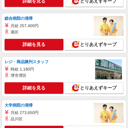
詳細を見る
とりあえずキープ
万円〜 ※下記毎月平均的に支払われる手当を含み
ます。 ・職務手当 ・特別職務手当 ・特別地域手
東京都練馬区中村南3丁目23-11
当 ・（東京都）居住支援特別手当 ・働きがい向上
総合病院の清掃
手当 ・特別夜勤手当 ・日祝手当（月平均2回分）
詳細を見る
キープ
月給 257,400円
・夜勤手当（月平均5回分） ※居住支援特別手当
は勤続5年目までの方はさらに1万円支給（再入社
港区
は除く） ◎賞与：基本給2.08ヶ月分/年支給 ◎残
正社員
業時は別途時間外手当支給（超過1分〜）
SOMPOケア 桜台 デイサービス/3058ja1
詳細を見る
とりあえずキープ
介護スタッフ
【実務者研修】 月給：237,500円 年収例：325
レジ・商品陳列スタッフ
万円〜 【初任者研修・無資格】 月給：227,800円
年収例：310万円〜 ※職務手当、（東京都）居住
時給 1,180円
東京都練馬区桜台2-29-11
支援特別手当含む ※居住支援特別手当は勤続5年
堺市堺区
目までの方はさらに1万円支給（再入社は除く）
詳細を見る
キープ
◎賞与：基本給2.08ヶ月分/年支給 ◎残業時は別途
詳細を見る
とりあえずキープ
時間外手当支給（超過1分〜）
アルバイト
パート
SOMPOケア 練馬 訪問介護/2137cc3
大学病院の清掃
登録ヘルパー
月給 273,650円
時給：1,270円 ーーーーーーー 【資格取得
品川区
後】 時給1,720円〜 ＊日曜祝日：時給2,020円〜
ーーーーーーー
東京都練馬区豊玉北4-11-10