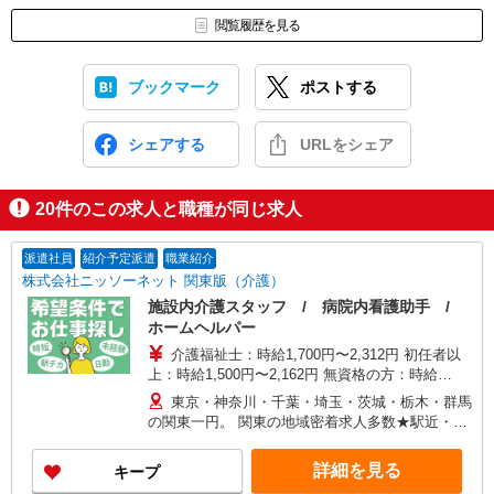
閲覧履歴を見る
ブックマーク
ポストする
シェアする
URLをシェア
20
件のこの求人と職種が同じ求人
派遣社員
紹介予定派遣
職業紹介
株式会社ニッソーネット 関東版（介護）
施設内介護スタッフ / 病院内看護助手 /
ホームヘルパー
介護福祉士：時給1,700円〜2,312円 初任者以
上：時給1,500円〜2,162円 無資格の方：時給
1,350円〜1,925円 ※給与幅は勤務先による +交通
東京・神奈川・千葉・埼玉・茨城・栃木・群馬
費、諸手当（勤務先による） +0円で介護資格が取
の関東一円。 関東の地域密着求人多数★駅近・家
れる （別途規定） ★給与日払い制度あり！
から近い求人をお探しできます！
詳細を見る
キープ