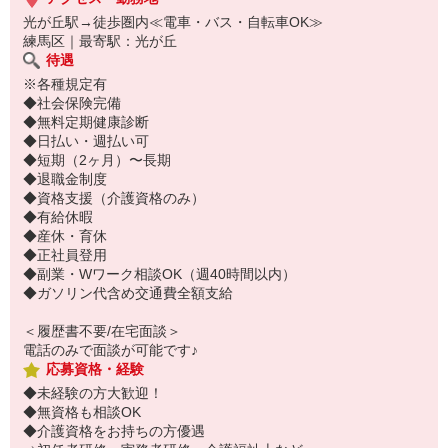
光が丘駅→徒歩圏内≪電車・バス・自転車OK≫
練馬区｜最寄駅：光が丘
待遇
※各種規定有
◆社会保険完備
◆無料定期健康診断
◆日払い・週払い可
◆短期（2ヶ月）〜長期
◆退職金制度
◆資格支援（介護資格のみ）
◆有給休暇
◆産休・育休
◆正社員登用
◆副業・Wワーク相談OK（週40時間以内）
◆ガソリン代含め交通費全額支給
＜履歴書不要/在宅面談＞
電話のみで面談が可能です♪
応募資格・経験
◆未経験の方大歓迎！
◆無資格も相談OK
◆介護資格をお持ちの方優遇