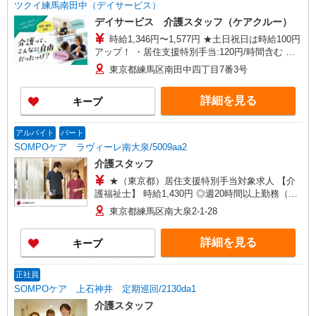
ツクイ練馬南田中（デイサービス）
デイサービス 介護スタッフ（ケアクルー）
時給1,346円〜1,577円 ★土日祝日は時給100円
アップ！ ・居住支援特別手当:120円/時間含む ※
給与幅は資格・経験等による
東京都練馬区南田中四丁目7番3号
詳細を見る
キープ
アルバイト
パート
SOMPOケア ラヴィーレ南大泉/5009aa2
介護スタッフ
★（東京都）居住支援特別手当対象求人 【介
護福祉士】 時給1,430円 ◎週20時間以上勤務（社
保加入者）の場合は時給1,480円 【実務者研修・
東京都練馬区南大泉2-1-28
初任者研修（ヘルパー1級・2級）・無資格】 時給
1,350円 ◎週20時間以上勤務（社保加入者）の場
詳細を見る
キープ
合は時給1,400円 ※居住支援特別手当は勤続5年目
までの方はさらに時給＋50円（再入社者は除く）
正社員
SOMPOケア 上石神井 定期巡回/2130da1
介護スタッフ