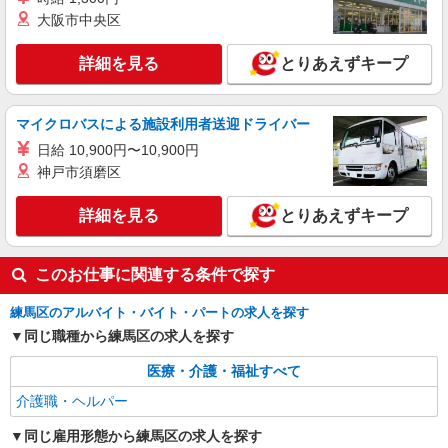
アルバイト
パート
ンセル手当：職務時給の60％支給 ※居住支援特別
大阪市中央区
そんぽの家S 江古田/2010bc2
手当は勤続5年目までの方はさらに時給＋50円（再
登録ヘルパー
入社者は除く）
詳細を見る
とりあえずキープ
★（東京都）居住支援特別手当対象求人 【介
護福祉士】時給1,700円 ◎週20時間以上勤務（社
保加入者）の場合は時給1,750円 ＊早朝夜間（〜8
東京都練馬区旭丘2丁目5-2
マイクロバスによる施設利用者送迎ドライバー
時、18時〜）：時給2,103円〜 ＊日曜祝日：時給
2,000円〜 【実務者研修・初任者研修（ヘルパー1
日給 10,900円〜10,900円
詳細を見る
キープ
級・2級）】時給1,620円 ◎週20時間以上勤務（社
神戸市須磨区
保加入者）の場合は時給1,670円 ＊早朝夜間（〜8
時、18時〜）：時給2,025円〜 ＊日曜祝日：時給
正社員
詳細を見る
1,920円〜 ◎身体介助、生活援助が同時給 ◎キャ
とりあえずキープ
SOMPOケア ラヴィーレ南大泉/5009aa1
ンセル手当：職務時給の60％支給 ※居住支援特別
介護スタッフ
手当は勤続5年目までの方はさらに時給＋50円（再
入社者は除く）
【介護福祉士】 月給：305,300円 年収例：410
このお仕事に関連する条件で探す
万円〜 ※下記毎月平均的に支払われる手当を含み
ます。 ・職務手当 ・特別職務手当 ・特別地域手
練馬区のアルバイト・バイト・パートの求人を探す
東京都練馬区南大泉2-1-28
当 ・（東京都）居住支援特別手当 ・働きがい向上
同じ職種から練馬区の求人を探す
手当 ・特別夜勤手当 ・日祝手当（月平均2回分）
詳細を見る
キープ
・夜勤手当（月平均5回分） ※居住支援特別手当
医療・介護・福祉すべて
は勤続5年目までの方はさらに1万円支給（再入社
は除く） ◎賞与：基本給2.08ヶ月分/年支給 ◎残
介護職・ヘルパー
業時は別途時間外手当支給（超過1分〜）
同じ雇用形態から練馬区の求人を探す