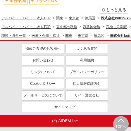
学歴不問
ブランクOK
資格取得支援制度あり
もっと見る
同じ職種から求人を探す
アルバイト・バイト・求人TOP
関東
東京都
練馬区
株式会社kotrio /
医療・介護・福祉
アルバイト・バイト・求人TOP
東京都の路線
西武池袋線
石神井公園駅
介護職・ヘルパー
職種・条件一覧
医療・介護・福祉
関東
東京都
練馬区
株式会社kotr
同じ特徴から求人を探す
掲載ご希望のお客様へ
よくある質問
未経験歓迎
ミドル（40代～）活躍中
お問い合わせ
利用規約
ボーナス・賞与あり
車通勤OK
交通費支給
社会保険あり
リンクについて
プライバシーポリシー
産休・育休取得実績あり
Cookieポリシー
個人情報保護方針
メールサービスについて
サイト運営会社
サイトマップ
(c) AIDEM Inc.
TOPへ