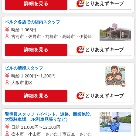
詳細を見る
とりあえずキープ
詳細を見る
キープ
ベルク各店での店内スタッフ
正社員
時給 1,065円
そんぽの家S 江古田/2010ba1
古河市・佐野市・前橋市・高崎市・伊勢崎市・太田市・館林市・
介護スタッフ
【介護福祉士】 月給：308,300円 年収例：410
詳細を見る
とりあえずキープ
万円〜 ※下記毎月平均的に支払われる手当を含み
ます。 ・職務手当 ・特別職務手当 ・特別地域手
東京都練馬区旭丘2丁目5-2
当 ・（東京都）居住支援特別手当 ・働きがい向上
ビルの清掃スタッフ
手当 ・特別夜勤手当 ・日祝手当（月平均2回分）
詳細を見る
キープ
・夜勤手当（月平均6回分） ※居住支援特別手当
時給 1,200円〜1,200円
は勤続5年目までの方はさらに1万円支給（再入社
大阪市北区
は除く） ◎賞与：基本給2.08ヶ月分/年支給 ◎残
アルバイト
パート
業時は別途時間外手当支給（超過1分〜）
そんぽの家S 上石神井/2009bc2
詳細を見る
とりあえずキープ
登録ヘルパー
★（東京都）居住支援特別手当対象求人 【介
護福祉士】時給1,610円 ◎週20時間以上勤務（社
警備員スタッフ（イベント、道路、商業施設、
保加入者）の場合は時給1,660円 ＊夜間（18:00〜
大型駐車場、JR列車見張りなど）
東京都練馬区上石神井2丁目22-27
19:00）：時給2,013円〜 ＊日曜祝日：時給1,910
日給 11,000円〜12,100円
円〜 【実務者研修・初任者研修（ヘルパー1級・2
栃木市・小山市・さいたま市西区・さいたま市岩槻区・久喜市・
詳細を見る
キープ
級）】時給1,530円 ◎週20時間以上勤務（社保加