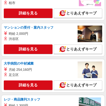
柏市
正社員
SOMPOケア 上石神井 定期巡回/2130da1
詳細を見る
とりあえずキープ
介護スタッフ
【実務者研修】 月給：240,000円 年収例：330
万円〜 【初任者研修】 月給：230,300円 年収例：
マンションの受付・案内スタッフ
320万円〜 ※職務手当、(東京都)居住支援特別手
東京都練馬区上石神井2丁目22-27 【そんぽの
当、日祝手当（月平均2回分）、在宅手当（月平均
時給 2,000円
家S 上石神井】建物内
10回分）等、毎月平均的に支払われる手当を含み
渋谷区
ます。 ■深夜勤手当別途支給：4,000円/回 ■オンコ
詳細を見る
キープ
ール手当（1,000円/日）あり ◎残業時は別途時間
詳細を見る
外手当支給（超過1分〜） ◎居住支援特別手当は
とりあえずキープ
勤続5年目までの方はさらに1万円支給（再入社は
アルバイト
パート
除く） ◎賞与 基本給2.08ヶ月分/年支給
SOMPOケア 上石神井 訪問介護/2129cc2
大学病院の中材滅菌
登録ヘルパー
月給 254,160円
★（東京都）居住支援特別手当対象求人 【介
足立区
護福祉士】時給1,800円 ◎週20時間以上勤務（社
保加入者）の場合は時給1,850円 ＊早朝夜間（〜8
東京都練馬区上石神井2丁目22-27 【そんぽの
時、18時〜）：時給2,250円〜 ＊日曜祝日：時給
詳細を見る
とりあえずキープ
家S 上石神井】建物内
2,100円〜 【実務者研修・初任者研修（ヘルパー1
級・2級）】時給1,720円 ◎週20時間以上勤務（社
詳細を見る
キープ
保加入者）の場合は時給1,770円 ＊早朝夜間（〜8
レジ・商品陳列スタッフ
時、18時〜）：時給2,150円〜 ＊日曜祝日：時給
2,020円〜 ◎身体介助、生活援助が同時給 ◎キャ
時給 1,300円