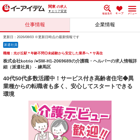
関東
の求人
▼エリア変更
仕事情報
企業情報
更新日：2026/08/03 ※更新日時点の最新情報です
派遣社員
職種：光が丘駅＊年齢不問◎未経験から安定した業界へ＊サ高住
株式会社kotrio /●SW-H1-2069689の介護職・ヘルパーの求人情報詳
細（派遣社員） - 練馬区
40代50代多数活躍中！サービス付き高齢者住宅◆異
業種からの転職者も多く、安心してスタートできる
環境