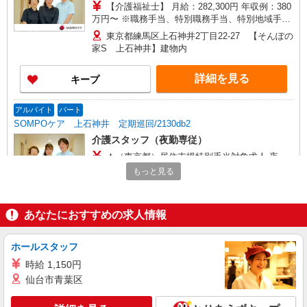
【介護福祉士】 月給：282,300円 年収例：380
万円〜 ※職務手当、特別職務手当、特別地域手
当、（東京都）居住支援特別手当、働きがい向上
東京都練馬区上石神井2丁目22-27 【そんぽの
手当、日祝手当（月平均2回分）、在宅手当（月平
家S 上石神井】建物内
均10回分）等、毎月平均的に支払われる手当を含
みます。 ■深夜勤手当別途支給：4,000円/回 ■オン
詳細を見る
キープ
コール手当（1,000円/日）あり ◎残業時は別途時
間外手当支給（超過1分〜） ◎居住支援特別手当
は勤続5年目までの方はさらに1万円支給（再入社
アルバイト
パート
は除く） ◎賞与 基本給2.08ヶ月分/年支給
SOMPOケア 上石神井 定期巡回/2130db2
介護スタッフ（夜勤専従）
★（東京都）居住支援特別手当対象求人 夜
勤：1勤務15,552円〜（時給制・夜勤手当含む）
もっと見る
時給：1,444円 ◎週20時間以上勤務（社保加入
東京都練馬区上石神井2丁目22-27 【そんぽの
者）の場合は時給：1,494円 ※居住支援特別手当
家S 上石神井】建物内
は勤続5年目までの方はさらに時給＋50円（再入社
あなたにおすすめの求人情報
者は除く）
詳細を見る
キープ
ホールスタッフ
正社員
時給 1,150円
SOMPOケア ラヴィーレ鷺ノ宮/5008aa1
仙台市青葉区
介護スタッフ
【介護福祉士】 月給：305,300円 年収例：410