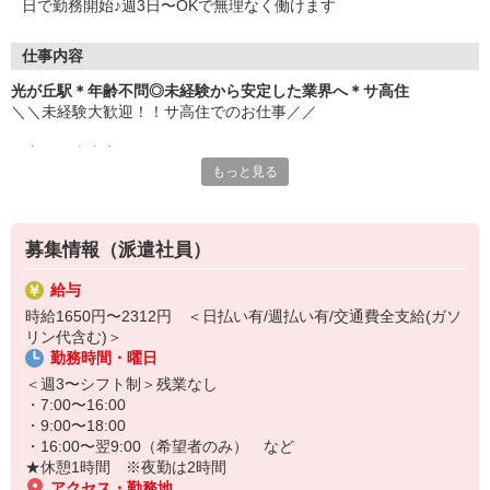
日で勤務開始♪週3日〜OKで無理なく働けます
仕事内容
光が丘駅＊年齢不問◎未経験から安定した業界へ＊サ高住
＼＼未経験大歓迎！！サ高住でのお仕事／／
▼主な仕事内容
もっと見る
・日常生活の見守り
・身の回りの介助
・エントランスの清掃
・生活相談やお話の相手 など
募集情報（派遣社員）
元コンビニ店員・アパレル販売・ホテルのフロントスタッフなど、
給与
安定の医療福祉業界で働きたくて転職し、接客経験を活かして活躍
時給1650円〜2312円 ＜日払い有/週払い有/交通費全支給(ガソ
中のスタッフ多数。
リン代含む)＞
勤務時間・曜日
お元気な入居者様が多く、スケジュールにもゆとりがあるため、バ
タバタせずに自分のペースで落ち着いて働けます♪
＜週3〜シフト制＞残業なし
・7:00〜16:00
「安定した業界で長く働きたい」
・9:00〜18:00
「人と関わる仕事をしたい」
・16:00〜翌9:00（希望者のみ） など
そんな方におすすめです！
★休憩1時間 ※夜勤は2時間
ぜひ、お気軽にご応募ください♪
アクセス・勤務地