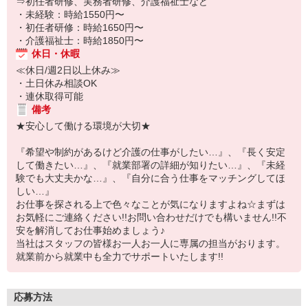
⇒初任者研修、実務者研修、介護福祉士など
・未経験：時給1550円〜
・初任者研修：時給1650円〜
・介護福祉士：時給1850円〜
休日・休暇
≪休日/週2日以上休み≫
・土日休み相談OK
・連休取得可能
備考
★安心して働ける環境が大切★
『希望や制約があるけど介護の仕事がしたい…』、『長く安定
して働きたい…』、『就業部署の詳細が知りたい…』、『未経
験でも大丈夫かな…』、『自分に合う仕事をマッチングしてほ
しい…』
お仕事を探される上で色々なことが気になりますよね☆まずは
お気軽にご連絡ください!!お問い合わせだけでも構いません!!不
安を解消してお仕事始めましょう♪
当社はスタッフの皆様お一人お一人に専属の担当がおります。
就業前から就業中も全力でサポートいたします!!
応募方法