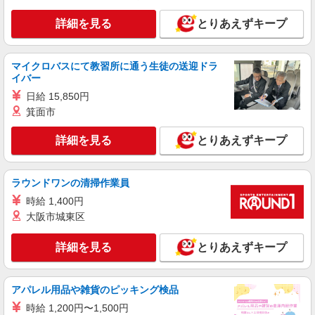
入者）の場合は時給1,580円 ＊夜間（18:00〜
詳細を見る
とりあえずキープ
19:00）：時給1,913円〜 ＊日曜祝日：時給1,830
正社員
円〜 ◎身体介助、生活援助が同時給 ◎キャンセル
そんぽの家S 江古田/2010ba1
手当：職務時給の60％支給 ※居住支援特別手当は
介護スタッフ
勤続5年目までの方はさらに時給＋50円（再入社者
マイクロバスにて教習所に通う生徒の送迎ドラ
は除く）
【実務者研修】 月給：260,000円 年収例：355
イバー
万円〜 【初任者研修】 月給：250,300円 年収例：
日給 15,850円
340万円〜 ※職務手当、（東京都）居住支援特別
東京都練馬区旭丘2丁目5-2
箕面市
手当、日祝手当（月平均2回分）、夜勤手当（月平
均6回分）等、毎月平均的に支払われる手当を含み
詳細を見る
キープ
詳細を見る
ます。 ※居住支援特別手当は勤続5年目までの方
とりあえずキープ
はさらに1万円支給（再入社は除く） ◎賞与：基
本給2.08ヶ月分/年支給 ◎残業時は別途時間外手当
アルバイト
パート
支給（超過1分〜）
ラウンドワンの清掃作業員
SOMPOケア 上石神井 定期巡回/2130da2
介護スタッフ
時給 1,400円
大阪市城東区
★（東京都）居住支援特別手当対象求人 【介
護福祉士】 時給1,444円 ◎週20時間以上勤務（社
保加入者）の場合は時給1,494円 【実務者研修・
詳細を見る
とりあえずキープ
東京都練馬区上石神井2丁目22-27 【そんぽの
初任者研修（ヘルパー1級・2級）】 時給1,364円
家S 上石神井】建物内
◎週20時間以上勤務（社保加入者）の場合は時給
1,414円 ※居住支援特別手当は勤続5年目までの方
アパレル用品や雑貨のピッキング検品
詳細を見る
キープ
はさらに時給＋50円（再入社者は除く） ◎夜勤勤
務の場合別途手当あり：4,000円/回
時給 1,200円〜1,500円