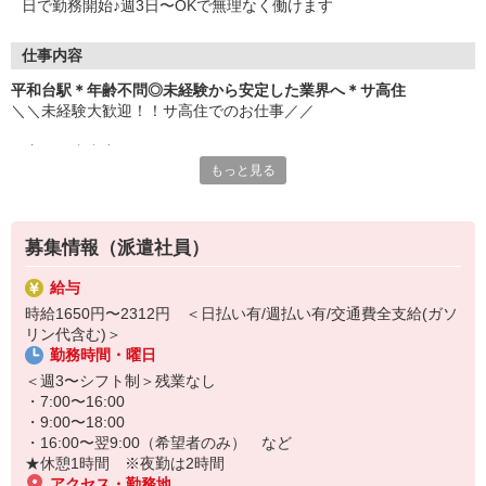
日で勤務開始♪週3日〜OKで無理なく働けます
仕事内容
平和台駅＊年齢不問◎未経験から安定した業界へ＊サ高住
＼＼未経験大歓迎！！サ高住でのお仕事／／
▼主な仕事内容
もっと見る
・日常生活の見守り
・身の回りの介助
・エントランスの清掃
・生活相談やお話の相手 など
募集情報（派遣社員）
元コンビニ店員・アパレル販売・ホテルのフロントスタッフなど、
給与
安定の医療福祉業界で働きたくて転職し、接客経験を活かして活躍
時給1650円〜2312円 ＜日払い有/週払い有/交通費全支給(ガソ
中のスタッフ多数。
リン代含む)＞
勤務時間・曜日
お元気な入居者様が多く、スケジュールにもゆとりがあるため、バ
タバタせずに自分のペースで落ち着いて働けます♪
＜週3〜シフト制＞残業なし
・7:00〜16:00
「安定した業界で長く働きたい」
・9:00〜18:00
「人と関わる仕事をしたい」
・16:00〜翌9:00（希望者のみ） など
そんな方におすすめです！
★休憩1時間 ※夜勤は2時間
ぜひ、お気軽にご応募ください♪
アクセス・勤務地