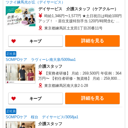
ツクイ練馬光が丘（デイサービス）
デイサービス 介護スタッフ（ケアクルー）
時給1,346円〜1,577円 ★土日祝日は時給100円
アップ！ ・居住支援特別手当:120円/時間含む ※
給与幅は資格・経験等による
東京都練馬区土支田1丁目20番11号
詳細を見る
キープ
正社員
SOMPOケア ラヴィーレ南大泉/5009aa1
介護スタッフ
【実務者研修】 月給：269,500円 年収例：364
万円〜 【初任者研修・無資格】 月給：259,800円
年収例：351万円〜 ※職務手当、（東京都）居住
東京都練馬区南大泉2-1-28
支援特別手当、日祝手当（月平均2回分）、夜勤手
当（月平均5回分）等、毎月平均的に支払われる手
詳細を見る
キープ
当を含みます。 ※居住支援特別手当は勤続5年目
までの方はさらに1万円支給（再入社は除く） ◎
賞与：基本給2.08ヶ月分/年支給 ◎残業時は別途時
正社員
間外手当支給（超過1分〜）
SOMPOケア 桜台 デイサービス/3058ja1
介護スタッフ