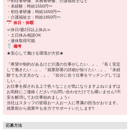
⇒初任者研修、実務者研修、介護福祉士など
・未経験：時給1550円〜
・初任者研修：時給1650円〜
・介護福祉士：時給1850円〜
休日・休暇
≪休日/週2日以上休み≫
・土日休み相談OK
・連休取得可能
備考
★安心して働ける環境が大切★
『希望や制約があるけど介護の仕事がしたい…』、『長く安定
して働きたい…』、『就業部署の詳細が知りたい…』、『未経
験でも大丈夫かな…』、『自分に合う仕事をマッチングしてほ
しい…』
お仕事を探される上で色々なことが気になりますよね☆まずは
お気軽にご連絡ください!!お問い合わせだけでも構いません!!不
安を解消してお仕事始めましょう♪
当社はスタッフの皆様お一人お一人に専属の担当がおります。
就業前から就業中も全力でサポートいたします!!
応募方法