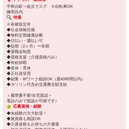
平和台駅⇒徒歩でスグ ※自転車OK
練馬区内
待遇
※各種規定有
◆社会保険完備
◆無料定期健康診断
◆日払い・週払い可
◆短期（2ヶ月）〜長期
◆退職金制度
◆資格支援（介護資格のみ）
◆有給休暇
◆産休・育休
◆正社員登用
◆副業・Wワーク相談OK（週40時間以内）
◆ガソリン代含め交通費全額支給
＜履歴書不要/在宅面談＞
電話のみで面談が可能です♪
応募資格・経験
◆未経験の方大歓迎！
◆無資格も相談OK
◆介護資格をお持ちの方優遇