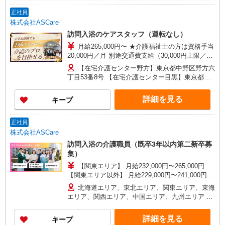
正社員
株式会社ASCare
訪問入浴のケアスタッフ（運転なし）
月給265,000円〜 ★介護福祉士の方は資格手当
20,000円／月 別途交通費支給（30,000円上限／
月） 別途残業手当（月平均残業時間15時間）残業
【在宅介護センター野方】東京都中野区野方六
代全額支給
丁目53番8号 【在宅介護センター目黒】東京都目
黒区中根一丁目9番7号 都立大川井ビル101号室
【在宅介護センター小岩】東京都江戸川区西小岩
詳細を見る
キープ
四丁目14-6 メゾン司1階1F号室 【在宅介護セン
ター西東京】東京都西東京市西原町一丁目4-6 サ
ンハイツ101号室 【在宅介護センター石神井】東
正社員
京都練馬区石神井町三丁目18-4 ユービル102号
株式会社ASCare
【在宅介護センター大田】東京都大田区蒲田二丁
訪問入浴の介護職員（既卒3年以内第二新卒募
目19-8
集）
【関東エリア】 月給232,000円〜265,000円
【関東エリア以外】 月給229,000円〜241,000円
※勤務地域により異なります ※地域手当含む ※交
北海道エリア、東北エリア、関東エリア、東海
付金手当含む ※各種手当は待遇項目を参照 ◎キャ
エリア、関西エリア、中国エリア、九州エリア ※
リアステップ年収モデル（参考値） 一般職（平均
全国11支店 ※基本的に希望を考慮した事業所に配
勤続年数5年）390万円 事業所長（平均勤続年数10
属されます。 ※Ｕ・Ｉターン歓迎！会社都合によ
詳細を見る
キープ
年 2〜3年で所長になる人もいます！）500万円
る異動等はございません！