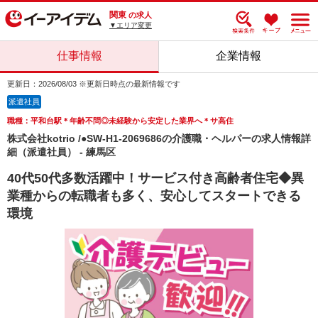
関東
の求人
▼エリア変更
仕事情報
企業情報
更新日：2026/08/03 ※更新日時点の最新情報です
派遣社員
職種：平和台駅＊年齢不問◎未経験から安定した業界へ＊サ高住
株式会社kotrio /●SW-H1-2069686の介護職・ヘルパーの求人情報詳
細（派遣社員） - 練馬区
40代50代多数活躍中！サービス付き高齢者住宅◆異
業種からの転職者も多く、安心してスタートできる
環境