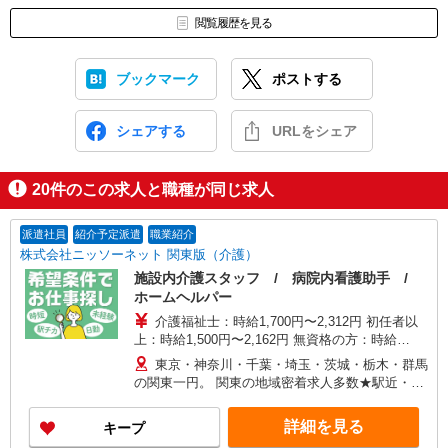
閲覧履歴を見る
ブックマーク
ポストする
シェアする
URLをシェア
20
件のこの求人と職種が同じ求人
派遣社員
紹介予定派遣
職業紹介
株式会社ニッソーネット 関東版（介護）
施設内介護スタッフ / 病院内看護助手 /
ホームヘルパー
介護福祉士：時給1,700円〜2,312円 初任者以
上：時給1,500円〜2,162円 無資格の方：時給
1,350円〜1,925円 ※給与幅は勤務先による +交通
東京・神奈川・千葉・埼玉・茨城・栃木・群馬
費、諸手当（勤務先による） +0円で介護資格が取
の関東一円。 関東の地域密着求人多数★駅近・家
れる （別途規定） ★給与日払い制度あり！
から近い求人をお探しできます！
詳細を見る
キープ