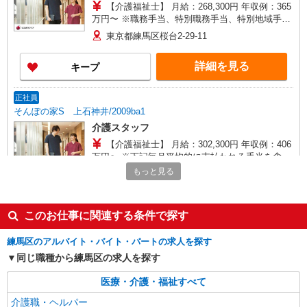
【介護福祉士】 月給：268,300円 年収例：365
万円〜 ※職務手当、特別職務手当、特別地域手
当、（東京都）居住支援特別手当、働きがい向上
東京都練馬区桜台2-29-11
手当含む ※居住支援特別手当は勤続5年目までの
方はさらに1万円支給（再入社は除く） ◎賞与：
詳細を見る
キープ
基本給2.08ヶ月分/年支給 ◎残業時は別途時間外手
当支給（超過1分〜）
正社員
そんぽの家S 上石神井/2009ba1
介護スタッフ
【介護福祉士】 月給：302,300円 年収例：406
万円〜 ※下記毎月平均的に支払われる手当を含み
ます。 ・職務手当 ・特別職務手当 ・特別地域手
もっと見る
東京都練馬区上石神井2丁目22-27
当 ・（東京都）居住支援特別手当 ・働きがい向上
手当 ・特別夜勤手当 ・日祝手当（月平均2回分）
詳細を見る
キープ
・夜勤手当（月平均5回分） ※居住支援特別手当
このお仕事に関連する条件で探す
は勤続5年目までの方はさらに1万円支給（再入社
は除く） ◎賞与：基本給2.08ヶ月分/年支給 ◎残
アルバイト
パート
練馬区のアルバイト・バイト・パートの求人を探す
業時は別途時間外手当支給（超過1分〜）
SOMPOケア 桜台 デイサービス/3058ja2
同じ職種から練馬区の求人を探す
介護スタッフ
医療・介護・福祉すべて
★（東京都）居住支援特別手当対象求人 【介
護福祉士】 時給1,410円 ◎週20時間以上勤務（社
介護職・ヘルパー
保加入者）の場合は時給1,460円 【実務者研修・