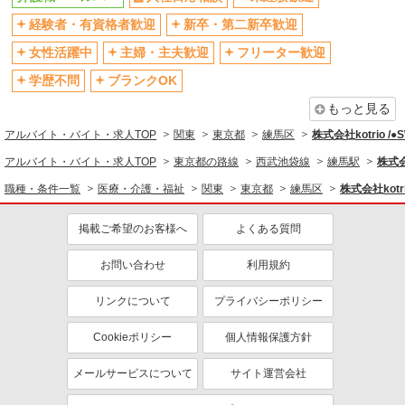
業時は別途時間外手当支給（超過1分〜）
そんぽの家S 上石神井/2009bc2
経験者・有資格者歓迎
新卒・第二新卒歓迎
退職金・財形貯蓄制度あり
各種手当（家族・役職・インセン
登録ヘルパー
ティブなど）あり
女性活躍中
主婦・主夫歓迎
フリーター歓迎
★（東京都）居住支援特別手当対象求人 【介
制服貸与
研修制度あり
護福祉士】時給1,610円 ◎週20時間以上勤務（社
学歴不問
ブランクOK
保加入者）の場合は時給1,660円 ＊夜間（18:00〜
資格取得支援制度あり
東京都練馬区上石神井2丁目22-27
19:00）：時給2,013円〜 ＊日曜祝日：時給1,910
もっと見る
円〜 【実務者研修・初任者研修（ヘルパー1級・2
同じ職種から求人を探す
詳細を見る
アルバイト・バイト・求人TOP
関東
東京都
練馬区
株式会社kotrio /
キープ
級）】時給1,530円 ◎週20時間以上勤務（社保加
入者）の場合は時給1,580円 ＊夜間（18:00〜
医療・介護・福祉
アルバイト・バイト・求人TOP
東京都の路線
西武池袋線
練馬駅
株式会
19:00）：時給1,913円〜 ＊日曜祝日：時給1,830
正社員
介護職・ヘルパー
円〜 ◎身体介助、生活援助が同時給 ◎キャンセル
職種・条件一覧
医療・介護・福祉
関東
東京都
練馬区
株式会社kotr
そんぽの家 練馬/5301aa1
手当：職務時給の60％支給 ※居住支援特別手当は
同じ特徴から求人を探す
介護スタッフ
勤続5年目までの方はさらに時給＋50円（再入社者
掲載ご希望のお客様へ
よくある質問
は除く）
【介護福祉士】月給：305,300円／年収例：
未経験歓迎
ミドル（40代～）活躍中
410万円〜 【実務者研修】月給：269,500円／年収
お問い合わせ
利用規約
例：364万円〜 【初任者研修・無資格】月給：
ボーナス・賞与あり
車通勤OK
東京都練馬区高松3丁目1番18号
259,800円／年収例：351万円〜 ※職務手当、（東
交通費支給
社会保険あり
リンクについて
プライバシーポリシー
京都）居住支援特別手当、働きがい向上手当、働
詳細を見る
キープ
きがい向上手当、日祝手当（月平均2回分）、夜勤
産休・育休取得実績あり
手当（月平均5回分）等、毎月平均的に支払われる
Cookieポリシー
個人情報保護方針
手当含む ※介護福祉士のみ、特別職務手当、特別
正社員
地域手当、特別夜勤手当も含む ※居住支援特別手
メールサービスについて
サイト運営会社
SOMPOケア ラヴィーレ鷺ノ宮/5008aa1
当は勤続5年目までの方はさらに1万円支給（再入
介護スタッフ
社は除く） ◎賞与：基本給2.08ヶ月分/年支給 ◎