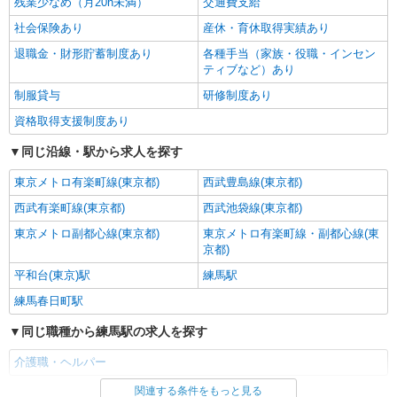
残業少なめ（月20h未満）
交通費支給
みます。 ■深夜勤手当別途支給：4,000円/回 ■オン
詳細を見る
キープ
コール手当（1,000円/日）あり ◎残業時は別途時
社会保険あり
産休・育休取得実績あり
間外手当支給（超過1分〜） ◎居住支援特別手当
退職金・財形貯蓄制度あり
各種手当（家族・役職・インセン
は勤続5年目までの方はさらに1万円支給（再入社
正社員
ティブなど）あり
は除く） ◎賞与 基本給2.08ヶ月分/年支給
そんぽの家S 江古田/2010ba1
制服貸与
研修制度あり
介護スタッフ
資格取得支援制度あり
【実務者研修】 月給：260,000円 年収例：355
万円〜 【初任者研修】 月給：250,300円 年収例：
同じ沿線・駅から求人を探す
340万円〜 ※職務手当、（東京都）居住支援特別
東京都練馬区旭丘2丁目5-2
手当、日祝手当（月平均2回分）、夜勤手当（月平
東京メトロ有楽町線(東京都)
西武豊島線(東京都)
均6回分）等、毎月平均的に支払われる手当を含み
詳細を見る
キープ
ます。 ※居住支援特別手当は勤続5年目までの方
西武有楽町線(東京都)
西武池袋線(東京都)
はさらに1万円支給（再入社は除く） ◎賞与：基
本給2.08ヶ月分/年支給 ◎残業時は別途時間外手当
東京メトロ副都心線(東京都)
東京メトロ有楽町線・副都心線(東
アルバイト
パート
支給（超過1分〜）
京都)
SOMPOケア 上石神井 定期巡回/2130da2
平和台(東京)駅
練馬駅
介護スタッフ
★（東京都）居住支援特別手当対象求人 【介
練馬春日町駅
護福祉士】 時給1,444円 ◎週20時間以上勤務（社
同じ職種から練馬駅の求人を探す
保加入者）の場合は時給1,494円 【実務者研修・
東京都練馬区上石神井2丁目22-27 【そんぽの
初任者研修（ヘルパー1級・2級）】 時給1,364円
家S 上石神井】建物内
介護職・ヘルパー
◎週20時間以上勤務（社保加入者）の場合は時給
1,414円 ※居住支援特別手当は勤続5年目までの方
関連する条件をもっと見る
詳細を見る
同じ雇用形態から練馬駅の求人を探す
キープ
はさらに時給＋50円（再入社者は除く） ◎夜勤勤