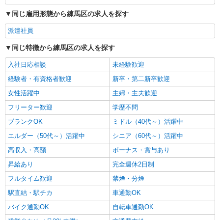
東京都練馬区桜台2-29-11
初任者研修（ヘルパー1級・2級）】 時給1,330円
同じ雇用形態から練馬区の求人を探す
◎週20時間以上勤務（社保加入者）の場合は時給
詳細を見る
キープ
1,380円 ※居住支援特別手当は勤続5年目までの方
派遣社員
はさらに時給＋50円（再入社者は除く）
同じ特徴から練馬区の求人を探す
正社員
そんぽの家S 上石神井/2009ba1
入社日応相談
未経験歓迎
介護スタッフ
経験者・有資格者歓迎
新卒・第二新卒歓迎
【実務者研修】 月給：266,500円 年収例：360
万円〜 【初任者研修】 月給：256,800円 年収例：
女性活躍中
主婦・主夫歓迎
348万円〜 ※職務手当、（東京都）居住支援特別
東京都練馬区上石神井2丁目22-27
フリーター歓迎
手当、働きがい向上手当、日祝手当（月平均2回
学歴不問
分）、夜勤手当（月平均5回分）等、毎月平均的に
ブランクOK
ミドル（40代～）活躍中
詳細を見る
キープ
支払われる手当を含みます。 ※居住支援特別手当
は勤続5年目までの方はさらに1万円支給（再入社
エルダー（50代～）活躍中
シニア（60代～）活躍中
は除く） ◎賞与：基本給2.08ヶ月分/年支給 ◎残
正社員
高収入・高額
ボーナス・賞与あり
業時は別途時間外手当支給（超過1分〜）
SOMPOケア 上石神井 定期巡回/2130da1
昇給あり
完全週休2日制
介護スタッフ
フルタイム歓迎
禁煙・分煙
【介護福祉士】 月給：282,300円 年収例：380
万円〜 ※職務手当、特別職務手当、特別地域手
駅直結・駅チカ
車通勤OK
当、（東京都）居住支援特別手当、働きがい向上
東京都練馬区上石神井2丁目22-27 【そんぽの
手当、日祝手当（月平均2回分）、在宅手当（月平
バイク通勤OK
自転車通勤OK
家S 上石神井】建物内
均10回分）等、毎月平均的に支払われる手当を含