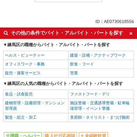
務の場合別途手当あり：4,000円/回
派遣社員
正社員
SOMPOケア ラヴィーレ鷺ノ宮/5008aa1
同じ特徴から練馬駅の求人を探す
ID：AE0730618556
介護スタッフ
入社日応相談
未経験歓迎
その他の条件でバイト・アルバイト・パートを探す
【介護福祉士】 月給：305,300円 年収例：410
万円〜 ※下記毎月平均的に支払われる手当を含み
経験者・有資格者歓迎
新卒・第二新卒歓迎
ます。 ・職務手当 ・特別職務手当 ・特別地域手
練馬区の職種からバイト・アルバイト・パートを探す
東京都練馬区中村南3丁目23-11
女性活躍中
主婦・主夫歓迎
当 ・（東京都）居住支援特別手当 ・働きがい向上
ヘルス・ビューティー
手当 ・特別夜勤手当 ・日祝手当（月平均2回分）
建築・設備・アクティブワーク
フリーター歓迎
学歴不問
詳細を見る
キープ
・夜勤手当（月平均5回分） ※居住支援特別手当
オフィスワーク・事務
飲食・フード
ブランクOK
ミドル（40代～）活躍中
は勤続5年目までの方はさらに1万円支給（再入社
は除く） ◎賞与：基本給2.08ヶ月分/年支給 ◎残
販売・接客サービス
営業
正社員
エルダー（50代～）活躍中
シニア（60代～）活躍中
業時は別途時間外手当支給（超過1分〜）
SOMPOケア ラヴィーレ南大泉/5009aa1
高収入・高額
練馬区の人気の職種からバイト・アルバイト・パートを探す
ボーナス・賞与あり
介護スタッフ
昇給あり
完全週休2日制
食品・試食販売
ファストフード・デリ
【介護福祉士】 月給：305,300円 年収例：410
万円〜 ※下記毎月平均的に支払われる手当を含み
フルタイム歓迎
禁煙・分煙
建物管理・設備管理・マンション
施設警備・交通誘導警備・駐車輪
ます。 ・職務手当 ・特別職務手当 ・特別地域手
東京都練馬区南大泉2-1-28
管理員
場管理・イベント警備
駅直結・駅チカ
車通勤OK
当 ・（東京都）居住支援特別手当 ・働きがい向上
手当 ・特別夜勤手当 ・日祝手当（月平均2回分）
製造・組立・加工
美容師・ネイリスト・まつげ施術
バイク通勤OK
自転車通勤OK
詳細を見る
キープ
・夜勤手当（月平均5回分） ※居住支援特別手当
残業少なめ（月20h未満）
は勤続5年目までの方はさらに1万円支給（再入社
交通費支給
は除く） ◎賞与：基本給2.08ヶ月分/年支給 ◎残
介護職・ヘルパー
アルバイト
パート
入社日応相談
未経験歓迎
社会保険あり
産休・育休取得実績あり