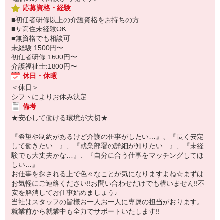
応募資格・経験
■初任者研修以上の介護資格をお持ちの方
■サ高住未経験OK
■無資格でも相談可
未経験:1500円〜
初任者研修:1600円〜
介護福祉士:1800円〜
休日・休暇
＜休日＞
シフトによりお休み決定
備考
★安心して働ける環境が大切★
『希望や制約があるけど介護の仕事がしたい…』、『長く安定
して働きたい…』、『就業部署の詳細が知りたい…』、『未経
験でも大丈夫かな…』、『自分に合う仕事をマッチングしてほ
しい…』
お仕事を探される上で色々なことが気になりますよね☆まずは
お気軽にご連絡ください!!お問い合わせだけでも構いません!!不
安を解消してお仕事始めましょう♪
当社はスタッフの皆様お一人お一人に専属の担当がおります。
就業前から就業中も全力でサポートいたします!!