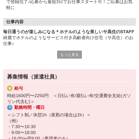
で登録完了♪応募から最短3日でお仕事スタート可！ご応募はお気
軽に
仕事内容
毎日通うのが楽しみになる＊ホテルのような美しいサ高住のSTAFF
綺麗でホテルのようなサービス付き高齢者向け住宅（サ高住）のお
仕事♪
もっと見る
―おもな仕事内容―
・安否確認や生活相談
・食事や入浴などの介助
・施設内やお部屋の簡単なお掃除
募集情報（派遣社員）
・お話し相手やレクリエーションのサポート
など
給与
時給1600円〜2250円 ＜日払い有/週払い有/交通費全支給(ガソ
いつも清潔に保たれた美しい館内は、一歩足を踏み入れるだけで背
リン代含む)＞
筋が伸び、温かい気持ちで1日をスタートできます♪
勤務時間・曜日
毎日入居者さんとお話をするので、カフェやホテルなどの接客業の
＜シフト制／休憩1h（夜勤の場合は2h）＞
経験がある方は、培ったスキルを大いに活かせる環境です◎
（例）
・7:30〜16:30
・9:00〜18:00
・16:00〜翌9:00（希望者のみ）