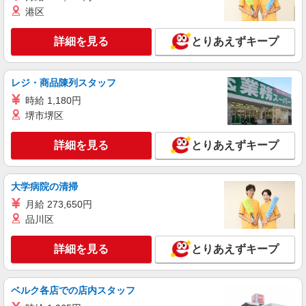
詳細を見る
港区
キープ
詳細を見る
とりあえずキープ
パート
ツクイ横浜港南台（訪問介護）
訪問介護 ホームヘルパー 平日限定
レジ・商品陳列スタッフ
時給1,305円〜1,892円 ・特定事業所加算手
時給 1,180円
当:60円/時間 ・身体介護手当:500円/時間 ・早朝夜
間深夜手当:300円/時間 （18:00〜翌07:59の時間
堺市堺区
神奈川県横浜市港南区港南台7-50-2
帯） ・ICT手当:2,000円/月 ・深夜割増は別途支給
・ケア→ケアの移動時間も賃金（時給）を支給 ※
詳細を見る
とりあえずキープ
詳細を見る
キープ
給与幅は資格・経験等による
パート
大学病院の清掃
ツクイ横浜港南台（訪問介護）
月給 273,650円
訪問介護 ホームヘルパー
品川区
時給1,305円〜1,892円 ★土・祝日は時給100円
アップ！ ・特定事業所加算手当:60円/時間 ・身体
詳細を見る
とりあえずキープ
介護手当:500円/時間 ・早朝夜間深夜手当:300円/
神奈川県横浜市港南区港南台7-50-2
時間 （18:00〜翌07:59の時間帯） ・ICT手
当:2,000円/月 ・深夜割増は別途支給 ・ケア→ケ
詳細を見る
キープ
アの移動時間も賃金（時給）を支給 ※給与幅は資
ベルク各店での店内スタッフ
格・経験等による