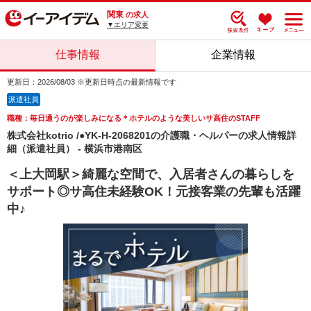
関東
の求人
▼エリア変更
仕事情報
企業情報
更新日：2026/08/03 ※更新日時点の最新情報です
派遣社員
職種：毎日通うのが楽しみになる＊ホテルのような美しいサ高住のSTAFF
株式会社kotrio /●YK-H-2068201の介護職・ヘルパーの求人情報詳
細（派遣社員） - 横浜市港南区
＜上大岡駅＞綺麗な空間で、入居者さんの暮らしを
サポート◎サ高住未経験OK！元接客業の先輩も活躍
中♪