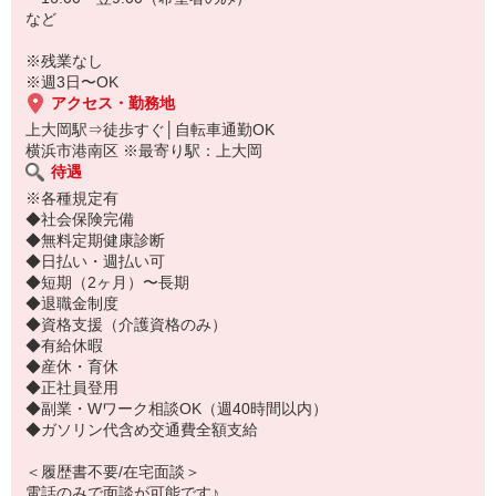
など
※残業なし
※週3日〜OK
アクセス・勤務地
上大岡駅⇒徒歩すぐ│自転車通勤OK
横浜市港南区 ※最寄り駅：上大岡
待遇
※各種規定有
◆社会保険完備
◆無料定期健康診断
◆日払い・週払い可
◆短期（2ヶ月）〜長期
◆退職金制度
◆資格支援（介護資格のみ）
◆有給休暇
◆産休・育休
◆正社員登用
◆副業・Wワーク相談OK（週40時間以内）
◆ガソリン代含め交通費全額支給
＜履歴書不要/在宅面談＞
電話のみで面談が可能です♪