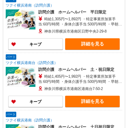
ツクイ横浜港南（訪問介護）
訪問介護 ホームヘルパー 平日限定
時給1,305円〜1,892円 ・特定事業所加算手
当:60円/時間 ・身体介護手当:500円/時間 ・早朝夜
間深夜手当:300円/時間 （18:00〜翌07:59の時間
神奈川県横浜市港南区日野中央2-29-8
帯） ・ICT手当:2,000円/月 ・深夜割増は別途支給
・ケア→ケアの移動時間も賃金（時給）を支給 ※
詳細を見る
キープ
給与幅は資格・経験等による
パート
ツクイ横浜港南台（訪問介護）
訪問介護 ホームヘルパー 土・祝日限定
時給1,405円〜1,992円 ・特定事業所加算手
当:60円/時間 ・身体介護手当:500円/時間 ・早朝夜
間深夜手当:300円/時間 （18:00〜翌07:59の時間
神奈川県横浜市港南区港南台7-50-2
帯） ・ICT手当:2,000円/月 ・深夜割増は別途支給
・ケア→ケアの移動時間も賃金（時給）を支給 ・
詳細を見る
キープ
土・祝日手当:100円/時間含む ※給与幅は資格・経
験等による
パート
ツクイ横浜港南（訪問介護）
訪問介護 ホームヘルパー 土日祝日限定