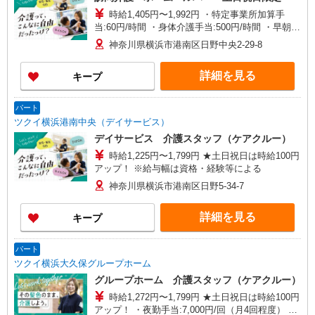
時給1,405円〜1,992円 ・特定事業所加算手
当:60円/時間 ・身体介護手当:500円/時間 ・早朝夜
間深夜手当:300円/時間 （18:00〜翌07:59の時間
神奈川県横浜市港南区日野中央2-29-8
帯） ・ICT手当:2,000円/月 ・深夜割増は別途支給
・ケア→ケアの移動時間も賃金（時給）を支給 ・
詳細を見る
キープ
土日祝日手当:100円/時間含む ※給与幅は資格・経
験等による
パート
ツクイ横浜港南中央（デイサービス）
デイサービス 介護スタッフ（ケアクルー）
時給1,225円〜1,799円 ★土日祝日は時給100円
アップ！ ※給与幅は資格・経験等による
神奈川県横浜市港南区日野5-34-7
詳細を見る
キープ
パート
ツクイ横浜大久保グループホーム
グループホーム 介護スタッフ（ケアクルー）
時給1,272円〜1,799円 ★土日祝日は時給100円
アップ！ ・夜勤手当:7,000円/回（月4回程度） ※