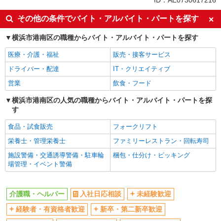
ID：AE0730617216
入社日応相談
未経験歓迎
その他の条件でバイト・アルバイト・パートを探す
経験者・有資格者歓迎
新卒・第二新卒歓迎
横浜市港南区の職種からバイト・アルバイト・パートを探す
女性活躍中
主婦・主夫歓迎
医療・介護・福祉
販売・接客サービス
フリーター歓迎
学歴不問
ドライバー・配達
IT・クリエイティブ
ブランクOK
ミドル（40代～）活躍中
営業
飲食・フード
エルダー（50代～）活躍中
シニア（60代～）活躍中
高収入・高額
横浜市港南区の人気の職種からバイト・アルバイト・パートを探
ボーナス・賞与あり
す
昇給あり
完全週休2日制
食品・試食販売
フォークリフト
フルタイム歓迎
禁煙・分煙
栄養士・管理栄養士
ファミリーレストラン・回転寿司
駅直結・駅チカ
車通勤OK
施設警備・交通誘導警備・駐車輪
梱包・仕分け・ピッキング
バイク通勤OK
自転車通勤OK
場管理・イベント警備
残業少なめ（月20h未満）
交通費支給
社会保険あり
産休・育休取得実績あり
介護職・ヘルパー
入社日応相談
未経験歓迎
退職金・財形貯蓄制度あり
各種手当（家族・役職・インセン
経験者・有資格者歓迎
新卒・第二新卒歓迎
ティブなど）あり