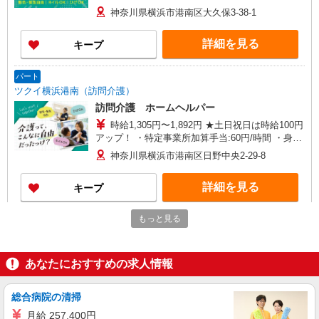
給与幅は資格・経験等による
神奈川県横浜市港南区大久保3-38-1
詳細を見る
キープ
パート
ツクイ横浜港南（訪問介護）
訪問介護 ホームヘルパー
時給1,305円〜1,892円 ★土日祝日は時給100円
アップ！ ・特定事業所加算手当:60円/時間 ・身体
介護手当:500円/時間 ・早朝夜間深夜手当:300円/
神奈川県横浜市港南区日野中央2-29-8
時間 （18:00〜翌07:59の時間帯） ・ICT手
当:2,000円/月 ・深夜割増は別途支給 ・ケア→ケ
詳細を見る
キープ
アの移動時間も賃金（時給）を支給 ※給与幅は資
格・経験等による
もっと見る
パート
ツクイ横浜港南（訪問入浴）
訪問入浴 介護スタッフ（ヘルパー）
あなたにおすすめの求人情報
時給1,272円〜1,799円 ★土・祝日は時給100円
アップ！ ※給与幅は資格・経験等による
総合病院の清掃
神奈川県横浜市港南区日野中央2-29-8
月給 257,400円