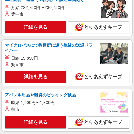
介護スタッフ
月給 222,750円〜230,750円
【介護福祉士】 月給：295,300円 年収例：397
豊中市
万円〜 【実務者研修】 月給：269,500円 年収例：
364万円〜 【初任者研修・無資格】 月給：
神奈川県横浜市港南区日野中央2丁目32-46
詳細を見る
とりあえずキープ
259,800円 年収例：351万円〜 ※職務手当、働き
がい向上手当、日祝手当（月平均2回分）、夜勤手
詳細を見る
キープ
当（月平均5回分）等、毎月平均的に支払われる手
当を含みます。 ※介護福祉士のみ、特別職務手当
マイクロバスにて教習所に通う生徒の送迎ドラ
も含む ◎残業時は別途時間外手当支給（超過1
イバー
正社員
分〜） ◎賞与 基本給2.08ヶ月分/年支給
そんぽの家 港南台/1056aa1
日給 15,850円
介護スタッフ
箕面市
【介護福祉士】 月給：295,300円 年収例：397
詳細を見る
とりあえずキープ
万円〜 【実務者研修】 月給：269,500円 年収例：
364万円〜 【初任者研修・無資格】 月給：
神奈川県横浜市港南区日野中央3丁目16-7
259,800円 年収例：351万円〜 ※職務手当、働き
がい向上手当、日祝手当（月平均2回分）、夜勤手
アパレル用品や雑貨のピッキング検品
詳細を見る
キープ
当（月平均5回分）等、毎月平均的に支払われる手
時給 1,200円〜1,500円
当を含みます。 ※介護福祉士のみ、特別職務手当
柏市
も含む ◎残業時は別途時間外手当支給（超過1
アルバイト
パート
分〜） ◎賞与 基本給2.08ヶ月分/年支給
SOMPOケア 横浜港南日野 訪問介護/3161cc2
詳細を見る
とりあえずキープ
登録ヘルパー
【介護福祉士】 時給1,800円 ◎週20時間以上