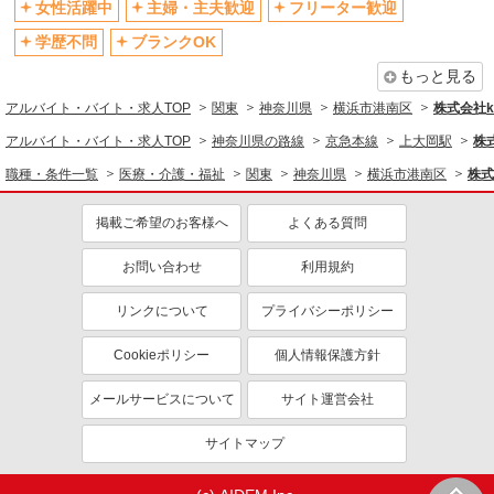
制服貸与
研修制度あり
女性活躍中
主婦・主夫歓迎
フリーター歓迎
資格取得支援制度あり
学歴不問
ブランクOK
同じ職種から求人を探す
もっと見る
アルバイト・バイト・求人TOP
関東
神奈川県
横浜市港南区
株式会社ko
医療・介護・福祉
アルバイト・バイト・求人TOP
神奈川県の路線
京急本線
上大岡駅
株式
介護職・ヘルパー
職種・条件一覧
医療・介護・福祉
関東
神奈川県
横浜市港南区
株式
同じ特徴から求人を探す
未経験歓迎
掲載ご希望のお客様へ
ミドル（40代～）活躍中
よくある質問
ボーナス・賞与あり
車通勤OK
お問い合わせ
利用規約
交通費支給
社会保険あり
リンクについて
プライバシーポリシー
産休・育休取得実績あり
Cookieポリシー
個人情報保護方針
メールサービスについて
サイト運営会社
サイトマップ