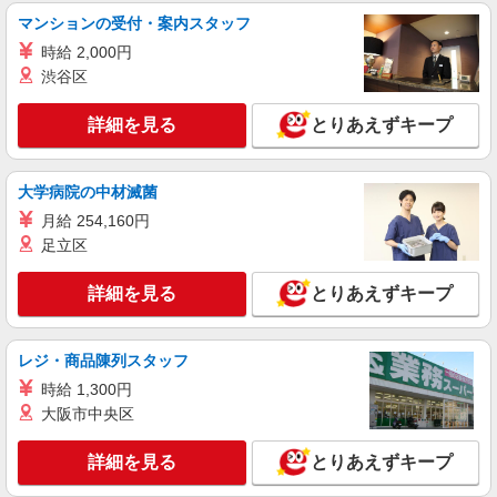
勤務（社保加入者）の場合は時給1,850円 ＊早朝
マンションの受付・案内スタッフ
夜間（〜8:00、18:00〜）：時給2,250円〜 ＊日曜
神奈川県横浜市港南区日野2-1-13 榎本ビル2
祝日：時給2,100円〜 【実務者研修・初任者研修
時給 2,000円
階B区画
（ヘルパー1級・2級）】 時給1,720円 ◎週20時間
渋谷区
以上勤務（社保加入者）の場合は時給1,770円 ＊
詳細を見る
キープ
早朝夜間（〜8:00、18:00〜）：時給2,150円〜 ＊
詳細を見る
とりあえずキープ
日曜祝日：時給2,020円〜 ◎身体介助、生活援助
が同時給 ◎キャンセル手当：職務時給の60％支給
パート
横浜港南グループホームそよ風：RO14856
大学病院の中材滅菌
グループホーム 夜勤専従介護職
月給 254,160円
【時給】1,425円〜1,520円 ▼給与詳細 処遇改
足立区
善手当：220円/時 夜勤手当:6,000円/回 ▼下記別途
支給 通勤手当 年末年始手当：380円/時 ※12/300
神奈川県横浜市港南区日野9丁目39-15
詳細を見る
とりあえずキープ
時〜1/324時 寸志あり：年2回（6月・12月） ※業
績による ※処遇改善手当は試用期間中(3ヶ月)は支
詳細を見る
キープ
給なし
レジ・商品陳列スタッフ
パート
時給 1,300円
パナソニック エイジフリーケアセンター港南台
大阪市中央区
デイサービス／介護職／パート／勤務日数・時
間は応相談
詳細を見る
とりあえずキープ
時給1,333円〜1,524円 ※経験・能力・資格等