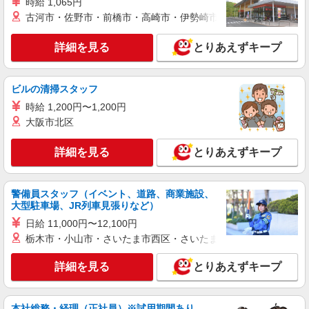
時給 1,065円
パート
古河市・佐野市・前橋市・高崎市・伊勢崎市・太田市・館林市・
ツクイ横浜港南（訪問入浴）
訪問入浴 介護スタッフ（オペレーター）
詳細を見る
とりあえずキープ
時給1,225円〜1,819円 ★土・祝日は時給100円
アップ！ ※給与幅は資格・経験等による
神奈川県横浜市港南区日野中央2-29-8
ビルの清掃スタッフ
時給 1,200円〜1,200円
詳細を見る
キープ
大阪市北区
アルバイト
パート
詳細を見る
とりあえずキープ
そんぽの家S 港南笹下/2030bc2
登録ヘルパー
警備員スタッフ（イベント、道路、商業施設、
【介護福祉士】 時給1,600円 ◎週20時間以上
大型駐車場、JR列車見張りなど）
勤務（社保加入者）の場合は時給1,650円 ＊早朝
夜間（〜8:00、18:00〜）：時給2,000円〜 ＊日曜
日給 11,000円〜12,100円
神奈川県横浜市港南区笹下3丁目13-14
祝日：時給1,900円〜 【実務者研修・初任者研修
栃木市・小山市・さいたま市西区・さいたま市岩槻区・久喜市・
（ヘルパー1級・2級）】 時給1,520円 ◎週20時間
詳細を見る
キープ
以上勤務（社保加入者）の場合は時給1,570円 ＊
詳細を見る
とりあえずキープ
早朝夜間（〜8:00、18:00〜）：時給1,900円〜 ＊
日曜祝日：時給1,820円〜 ◎身体介助、生活援助
正社員
が同時給 ◎キャンセル手当：職務時給の60％支給
そんぽの家 横浜港南台/1057aa1
本社総務・経理（正社員）※試用期間あり