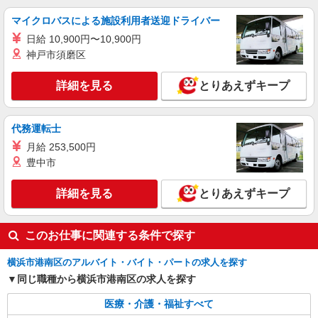
による 社会福祉士・介護福祉士 時給1,524円 その
他資格 時給1,333円 ※一律処遇改善加算含む 〇時
パナソニック エイジフリーケアセンター港南
マイクロバスによる施設利用者送迎ドライバー
間外勤務手当 〇土日祝勤務手当 〇無事故無違反表
台 神奈川県横浜市港南区港南台1-7-10 マルアイ
日給 10,900円〜10,900円
彰金 〇年末年始勤務手当
ビル1F
神戸市須磨区
詳細を見る
キープ
詳細を見る
とりあえずキープ
派遣社員
株式会社kotrio /●YK-H-1901664
港南台駅＠有料老人ホーム◎上質な支援、納得
代務運転士
の報酬、充実研修♪
月給 253,500円
時給1450円〜2187円 ＜日払い有/週払い有/交
豊中市
通費全支給(ガソリン代含む)＞
港南区港南台＊自転車通勤可
詳細を見る
とりあえずキープ
詳細を見る
キープ
このお仕事に関連する条件で探す
横浜市港南区のアルバイト・バイト・パートの求人を探す
同じ職種から横浜市港南区の求人を探す
医療・介護・福祉すべて