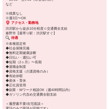
など
※残業なし
※週3日〜OK
アクセス・勤務地
渋沢駅から徒歩10分程度☆交通費全支給
秦野市【最寄り駅：渋沢駅すぐ】
待遇
※各種規定有
◆社会保険完備
◆無料定期健康診断
◆日払い・週払い可
◆短期（2ヶ月）〜長期
◆退職金制度
◆資格支援（介護資格のみ）
◆有給休暇
◆産休・育休
◆正社員登用
◆副業・Wワーク相談OK（週40時間以内）
◆ガソリン代含め交通費全額支給
＜履歴書不要/在宅面談＞
電話のみで面談が可能です♪