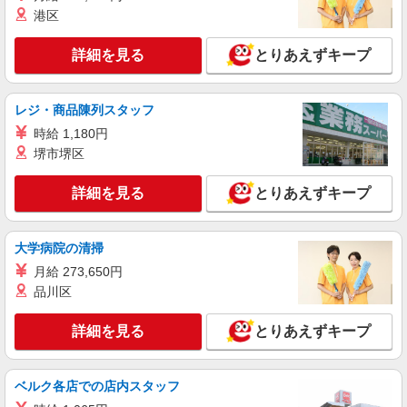
（上記給与とは別に支給） 下記資格をお持ちの方
派遣社員
港区
歓迎 ・認知症介護基礎研修 ・初任者研修 ・実務
株式会社kotrio /●YK-H-1953680
者研修 ・介護福祉士 など
渋沢駅▼綺麗なサ高住で生活ケア▼清掃やフロ
詳細を見る
とりあえずキープ
アの巡回など
時給1600円〜2250円 ＜日払い有/週払い有/交
通費全支給(ガソリン代含む)＞
レジ・商品陳列スタッフ
秦野市【最寄り駅：渋沢駅すぐ】
時給 1,180円
堺市堺区
詳細を見る
キープ
詳細を見る
とりあえずキープ
派遣社員
株式会社kotrio /●YK-H-1322591
【急募2名】埋まり次第終了！渋沢駅そばで食
大学病院の清掃
事の準備/清掃など
月給 273,650円
時給1600円〜2250円 ◆日払い/週払いOK/交
品川区
通費全支給（ガソリン代含む）◆
秦野市｜車通勤OK★
詳細を見る
とりあえずキープ
詳細を見る
キープ
ベルク各店での店内スタッフ