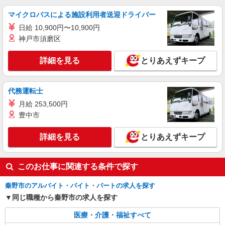
【土日休＆日勤のみ】渋沢駅＊デイサービスで
マイクロバスによる施設利用者送迎ドライバー
見守りやケア
日給 10,900円〜10,900円
時給1600円〜2250円 ◆日払い/週払いOK/交
神戸市須磨区
通費全支給（ガソリン代含む）◆
秦野市≪最寄駅：渋沢≫
詳細を見る
とりあえずキープ
詳細を見る
キープ
代務運転士
職業紹介
月給 253,500円
株式会社kotrio /●YK-S-2083174
豊中市
【月給24万円〜】残業少なめ☆住宅型有料の
サポートスタッフ♪
詳細を見る
とりあえずキープ
【正社員】月給240,000〜400,000円 ・基本
給：200,000円〜220,000円 ・資格手当：10,000〜
30,000円 ・役職手当：10,000〜70,000円 ・処遇改
秦野市戸川近く
このお仕事に関連する条件で探す
善手当：20,000〜60,000円（勤続年数、保有資格
により変動） ・固定残業手当：20,000円（10時
秦野市のアルバイト・バイト・パートの求人を探す
詳細を見る
キープ
間） ※固定残業時間を超過する場合には超過勤務
手当として別途支給 ・夜勤手当：10,000円/1回
同じ職種から秦野市の求人を探す
（上記給与とは別に支給） 下記資格をお持ちの方
職業紹介
歓迎 ・認知症介護基礎研修 ・初任者研修 ・実務
医療・介護・福祉すべて
株式会社kotrio /●YK-S-1984158
者研修 ・介護福祉士 など