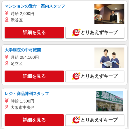
株式会社kotrio /●YK-S-2098317
マンションの受付・案内スタッフ
≪鶴巻温泉駅≫高月給25万円〜＋賞与｜住宅
時給 2,000円
型有料老人ホームSTAFF
渋谷区
【正社員】月給240,000〜400,000円 ・基本
給：200,000円〜220,000円 ・資格手当：10,000〜
30,000円 ・役職手当：10,000〜70,000円 ・処遇改
詳細を見る
とりあえずキープ
神奈川県秦野市
善手当：20,000〜60,000円（勤続年数、保有資格
により変動） ・固定残業手当：20,000円（10時
詳細を見る
キープ
間） ※固定残業時間を超過する場合には超過勤務
大学病院の中材滅菌
手当として別途支給 ・夜勤手当：10,000円/1回
（上記給与とは別に支給） 下記資格をお持ちの方
月給 254,160円
職業紹介
歓迎 ・認知症介護基礎研修 ・初任者研修 ・実務
足立区
株式会社kotrio /●YK-S-2114696
者研修 ・介護福祉士 など
渋沢駅／無理なく働く♪自立度高めな有料老人
詳細を見る
とりあえずキープ
ホームパート職員
時給1550円〜2312円 ＜交通費全支給(ガソリ
ン代含む)＞
レジ・商品陳列スタッフ
秦野市戸川近く
時給 1,300円
大阪市中央区
詳細を見る
キープ
詳細を見る
とりあえずキープ
派遣社員
株式会社kotrio /●YK-H-1207768