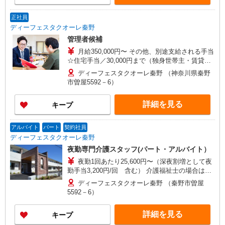
正社員
ディーフェスタクオーレ秦野
管理者候補
月給350,000円〜 その他、別途支給される手当
☆住宅手当／30,000円まで（独身世帯主・賃貸契
約の場合、家賃半額相当） ☆扶養手当／18歳未満
ディーフェスタクオーレ秦野 （神奈川県秦野
のお子様お一人につき5,000円/月 ☆夜勤手当8,000
市曽屋5592－6）
円／回 ☆早出・遅出手当500円／回 試用期間3ヵ
月、月給320,000円〜
詳細を見る
キープ
アルバイト
パート
契約社員
ディーフェスタクオーレ秦野
夜勤専門介護スタッフ(パート・アルバイト）
夜勤1回あたり25,600円〜（深夜割増として夜
勤手当3,200円/回 含む） 介護福祉士の場合は、
夜勤1回あたり28,000円 ※見習い期間中は時給
ディーフェスタクオーレ秦野 （秦野市曽屋
1,300円
5592－6）
詳細を見る
キープ