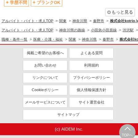
学歴不問
ブランクOK
同じ職種から求人を探す
もっと見る
医療・介護・福祉
アルバイト・バイト・求人TOP
関東
神奈川県
秦野市
株式会社kotrio 
介護職・ヘルパー
アルバイト・バイト・求人TOP
神奈川県の路線
小田急小田原線
渋沢駅
同じ特徴から求人を探す
職種・条件一覧
医療・介護・福祉
関東
神奈川県
秦野市
株式会社kot
未経験歓迎
ミドル（40代～）活躍中
掲載ご希望のお客様へ
よくある質問
ボーナス・賞与あり
車通勤OK
お問い合わせ
利用規約
交通費支給
社会保険あり
産休・育休取得実績あり
リンクについて
プライバシーポリシー
Cookieポリシー
個人情報保護方針
メールサービスについて
サイト運営会社
サイトマップ
(c) AIDEM Inc.
TOPへ