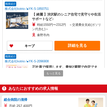
職業紹介
株式会社kotrio /●YK-S-1850751
【 綺麗 】渋沢駅のシニア住宅で見守りや生活
サポートなど♪
時給1550円〜2312円 ＜交通費全支給(ガソリ
ン代含む)＞
秦野市内
詳細を見る
キープ
職業紹介
株式会社kotrio /●YK-S-2096908
正社員で採用します。最短2週間で内定でま
す。就労支援STAFF募集
もっと見る
【正社員】月給240,000〜400,000円 ・基本
給：200,000円〜220,000円 ・資格手当：10,000〜
30,000円 ・役職手当：10,000〜70,000円 ・処遇改
神奈川県秦野市
あなたにおすすめの求人情報
善手当：20,000〜60,000円（勤続年数、保有資格
により変動） ・固定残業手当：20,000円（10時
詳細を見る
キープ
間） ※固定残業時間を超過する場合には超過勤務
総合病院の清掃
手当として別途支給 ・夜勤手当：10,000円/1回
月給 257,400円