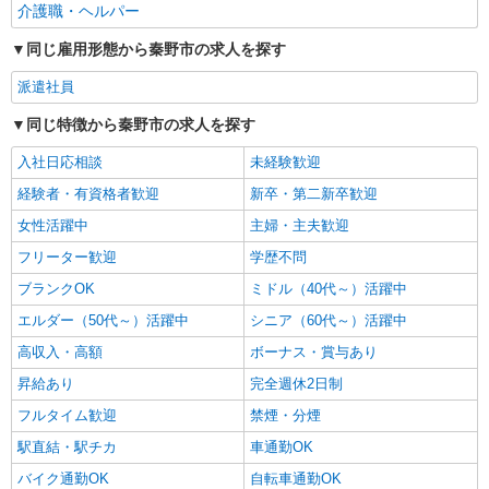
介護職・ヘルパー
≪渋沢≫障がい者施設の支援員＊軽作業の見守
りなど＊
同じ雇用形態から秦野市の求人を探す
時給1550円〜2312円 ＜交通費全支給(ガソリ
ン代含む)＞
派遣社員
秦野市戸川近く
同じ特徴から秦野市の求人を探す
詳細を見る
キープ
入社日応相談
未経験歓迎
経験者・有資格者歓迎
新卒・第二新卒歓迎
女性活躍中
主婦・主夫歓迎
フリーター歓迎
学歴不問
ブランクOK
ミドル（40代～）活躍中
エルダー（50代～）活躍中
シニア（60代～）活躍中
高収入・高額
ボーナス・賞与あり
昇給あり
完全週休2日制
フルタイム歓迎
禁煙・分煙
駅直結・駅チカ
車通勤OK
バイク通勤OK
自転車通勤OK