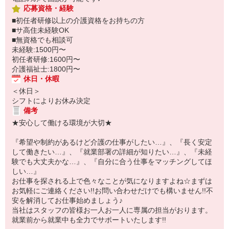
応募資格・経験
■初任者研修以上の介護資格をお持ちの方
■サ高住未経験OK
■無資格でも相談可
未経験:1500円〜
初任者研修:1600円〜
介護福祉士:1800円〜
休日・休暇
＜休日＞
シフトによりお休み決定
備考
★安心して働ける環境が大切★
『希望や制約があるけど介護の仕事がしたい…』、『長く安定
して働きたい…』、『就業部署の詳細が知りたい…』、『未経
験でも大丈夫かな…』、『自分に合う仕事をマッチングしてほ
しい…』
お仕事を探される上で色々なことが気になりますよね☆まずは
お気軽にご連絡ください!!お問い合わせだけでも構いません!!不
安を解消してお仕事始めましょう♪
当社はスタッフの皆様お一人お一人に専属の担当がおります。
就業前から就業中も全力でサポートいたします!!