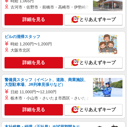
職業紹介
時給 1,065円
株式会社kotrio /●YK-S-2083470
古河市・佐野市・前橋市・高崎市・伊勢崎市・太田市・館林市・
無理ないシフトで資格ゲット！住宅型有料老人
ホームのパート職員
詳細を見る
とりあえずキープ
時給1550円〜2312円 ＜交通費全支給(ガソリ
ン代含む)＞
ビルの清掃スタッフ
横浜市神奈川区橋本町 最寄り駅：東神奈川
時給 1,200円〜1,200円
詳細を見る
キープ
大阪市北区
詳細を見る
とりあえずキープ
職業紹介
株式会社kotrio /●YK-S-2097987
介護職の正社員で夜勤一切ナシ！デイサービス
警備員スタッフ（イベント、道路、商業施設、
★鶴巻温泉駅
大型駐車場、JR列車見張りなど）
【正社員】月給240,000〜400,000円 ・基本
日給 11,000円〜12,100円
給：200,000円〜220,000円 ・資格手当：10,000〜
30,000円 ・役職手当：10,000〜70,000円 ・処遇改
栃木市・小山市・さいたま市西区・さいたま市岩槻区・久喜市・
神奈川県秦野市
善手当：20,000〜60,000円（勤続年数、保有資格
により変動） ・固定残業手当：20,000円（10時
詳細を見る
とりあえずキープ
詳細を見る
キープ
間） ※固定残業時間を超過する場合には超過勤務
手当として別途支給 ・夜勤手当：10,000円/1回
（上記給与とは別に支給） 下記資格をお持ちの方
職業紹介
本社総務・経理（正社員）※試用期間あり