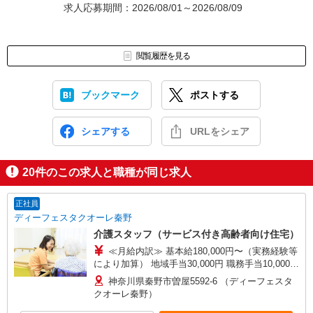
求人応募期間：2026/08/01～2026/08/09
閲覧履歴を見る
ブックマーク
ポストする
シェアする
URLをシェア
20
件のこの求人と職種が同じ求人
正社員
ディーフェスタクオーレ秦野
介護スタッフ（サービス付き高齢者向け住宅）
≪月給内訳≫ 基本給180,000円〜（実務経験等
により加算） 地域手当30,000円 職務手当10,000〜
25,000円（経験・資格による） 地域定着支援手
神奈川県秦野市曽屋5592-6 （ディーフェスタ
当 20,000円 ※試用期間3ヵ月 基本給175,000
クオーレ秦野）
円〜（月給235,000円〜） ≪その他手当≫ ☆資格