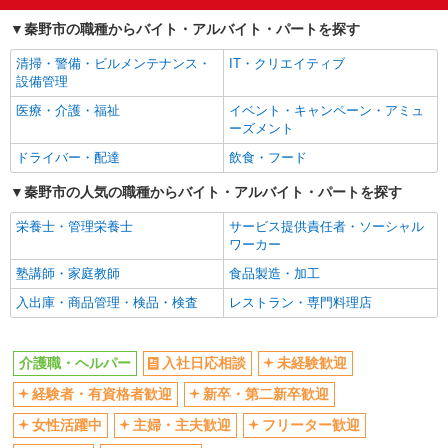
経験者・有資格者歓迎
新卒・第二新卒歓迎
秦野市の職種からバイト・アルバイト・パートを探す
女性活躍中
主婦・主夫歓迎
清掃・警備・ビルメンテナンス・
IT・クリエイティブ
フリーター歓迎
学歴不問
設備管理
ブランクOK
ミドル（40代～）活躍中
医療・介護・福祉
イベント・キャンペーン・アミュ
エルダー（50代～）活躍中
シニア（60代～）活躍中
ーズメント
高収入・高額
ボーナス・賞与あり
ドライバー・配達
飲食・フード
昇給あり
完全週休2日制
秦野市の人気の職種からバイト・アルバイト・パートを探す
フルタイム歓迎
禁煙・分煙
栄養士・管理栄養士
サービス提供責任者・ソーシャル
駅直結・駅チカ
車通勤OK
ワーカー
バイク通勤OK
自転車通勤OK
塾講師・家庭教師
食品製造・加工
残業少なめ（月20h未満）
交通費支給
入出庫・商品管理・検品・検査
レストラン・専門料理店
社会保険あり
産休・育休取得実績あり
退職金・財形貯蓄制度あり
各種手当（家族・役職・インセン
介護職・ヘルパー
入社日応相談
未経験歓迎
ティブなど）あり
経験者・有資格者歓迎
新卒・第二新卒歓迎
制服貸与
研修制度あり
女性活躍中
主婦・主夫歓迎
フリーター歓迎
資格取得支援制度あり