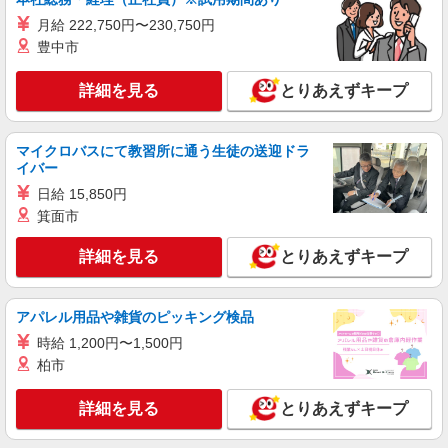
歓迎 ・認知症介護基礎研修 ・初任者研修 ・実務
株式会社kotrio /●YK-S-2097070
者研修 ・介護福祉士 など
月給 222,750円〜230,750円
住宅型有料老人ホームSTAFF＊無理なく、長
豊中市
く続けられる環境＊
【正社員】月給240,000〜400,000円 ・基本
詳細を見る
とりあえずキープ
給：200,000円〜220,000円 ・資格手当：10,000〜
30,000円 ・役職手当：10,000〜70,000円 ・処遇改
神奈川県秦野市
善手当：20,000〜60,000円（勤続年数、保有資格
マイクロバスにて教習所に通う生徒の送迎ドラ
により変動） ・固定残業手当：20,000円（10時
詳細を見る
イバー
キープ
間） ※固定残業時間を超過する場合には超過勤務
手当として別途支給 ・夜勤手当：10,000円/1回
日給 15,850円
（上記給与とは別に支給） 下記資格をお持ちの方
職業紹介
箕面市
歓迎 ・認知症介護基礎研修 ・初任者研修 ・実務
株式会社kotrio /●YK-S-1640124
者研修 ・介護福祉士 など
詳細を見る
秦野駅⇒ホテルのような高齢者マンションの運
とりあえずキープ
営STAFF＊定時退勤
月給23.3万円以上/賞与・昇給あり （別途）
アパレル用品や雑貨のピッキング検品
交通費全支給orガソリン代支給
時給 1,200円〜1,500円
横浜市神奈川区橋本町 最寄り駅：東神奈川
柏市
詳細を見る
キープ
詳細を見る
とりあえずキープ
職業紹介