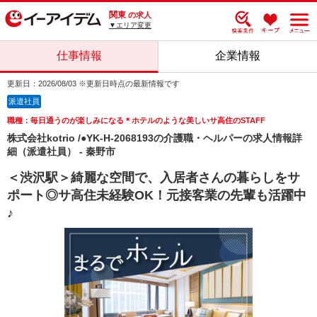
関東
の求人
▼エリア変更
仕事情報
企業情報
更新日：2026/08/03 ※更新日時点の最新情報です
派遣社員
職種：毎日通うのが楽しみになる＊ホテルのような美しいサ高住のSTAFF
株式会社kotrio /●YK-H-2068193の介護職・ヘルパーの求人情報詳
細（派遣社員） - 秦野市
＜渋沢駅＞綺麗な空間で、入居者さんの暮らしをサ
ポート◎サ高住未経験OK！元接客業の先輩も活躍中
♪