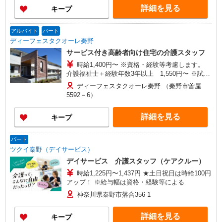
手当 5,000円〜（介護福祉士20,000円） ☆早・
詳細を見る
キープ
遅出手当／1回500円 ☆夜勤手当／1回8,000円 ☆
住宅手当／30,000円まで（独身世帯・賃貸契約に
限る） ★★介護福祉士・経験5年・夜勤月4回の場
アルバイト
パート
合★★ 月収例 307,000円〜
ディーフェスタクオーレ秦野
サービス付き高齢者向け住宅の介護スタッフ
時給1,400円〜 ※資格・経験等考慮します。
介護福祉士＋経験年数3年以上 1,550円〜 ※試用
期間3ヵ月、時給1,300円〜
ディーフェスタクオーレ秦野 （秦野市曽屋
5592－6）
詳細を見る
キープ
パート
ツクイ秦野（デイサービス）
デイサービス 介護スタッフ（ケアクルー）
時給1,225円〜1,437円 ★土日祝日は時給100円
アップ！ ※給与幅は資格・経験等による
神奈川県秦野市落合356-1
詳細を見る
キープ