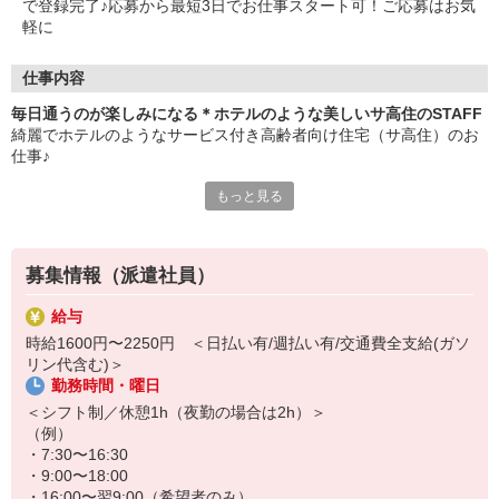
で登録完了♪応募から最短3日でお仕事スタート可！ご応募はお気
軽に
仕事内容
毎日通うのが楽しみになる＊ホテルのような美しいサ高住のSTAFF
綺麗でホテルのようなサービス付き高齢者向け住宅（サ高住）のお
仕事♪
もっと見る
―おもな仕事内容―
・安否確認や生活相談
・食事や入浴などの介助
・施設内やお部屋の簡単なお掃除
募集情報（派遣社員）
・お話し相手やレクリエーションのサポート
など
給与
時給1600円〜2250円 ＜日払い有/週払い有/交通費全支給(ガソ
いつも清潔に保たれた美しい館内は、一歩足を踏み入れるだけで背
リン代含む)＞
筋が伸び、温かい気持ちで1日をスタートできます♪
勤務時間・曜日
毎日入居者さんとお話をするので、カフェやホテルなどの接客業の
＜シフト制／休憩1h（夜勤の場合は2h）＞
経験がある方は、培ったスキルを大いに活かせる環境です◎
（例）
・7:30〜16:30
・9:00〜18:00
・16:00〜翌9:00（希望者のみ）