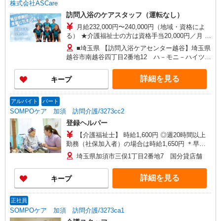
丁目2番地2 AMENITYHOUSE 【在宅介護センタ
株式会社ASCare
ー春日部】埼玉県春日部市粕壁東二丁目3番地40
訪問入浴のケアスタッフ（運転なし）
グレースヒル橋本202号室
月給232,000円〜240,000円（地域・資格によ
る） ★介護福祉士の方は資格手当20,000円／月 別
途交通費支給（30,000円上限／月） 別途残業手当
■埼玉県 【訪問入浴ケアセンター越谷】埼玉県
（月平均残業時間15時間）残業代全額支給
越谷市南越谷四丁目2番地12 ハ－モニ－ハイツ第
3 【在宅介護センター草加】埼玉県草加市吉町五
丁目4番地1 高橋店舗 【在宅介護センター川越】
詳細を見る
キープ
埼玉県川越市富士見町9番地2 サンホワイト富士
見101号室 【在宅介護センター戸田】埼玉県戸田
市川岸二丁目7番地8 大友事務所1階 【在宅介護
アルバイト
パート
センター加須】埼玉県加須市花崎一丁目23番地10
SOMPOケア 加須 訪問介護/3273cc2
■群馬県 【在宅介護センター伊勢崎】群馬県伊勢
登録ヘルパー
崎市太田町557番地4 アークヒル101号室
【介護福祉士】 時給1,600円 ◎週20時間以上
勤務（社保加入者）の場合は時給1,650円 ＊早朝
夜間（〜8:00、18:00〜）：時給2,000円〜 ＊日曜
埼玉県加須市三俣1丁目2番地7 国分貸店舗
祝日：時給1,900円〜 【実務者研修・初任者研修
（ヘルパー1級・2級）】 時給1,520円 ◎週20時間
詳細を見る
キープ
以上勤務（社保加入者）の場合は時給1,570円 ＊
早朝夜間（〜8:00、18:00〜）：時給1,900円〜 ＊
日曜祝日：時給1,820円〜 ◎身体介助、生活援助
正社員
が同時給 ◎キャンセル手当：職務時給の60％支給
SOMPOケア 加須 訪問介護/3273ca1