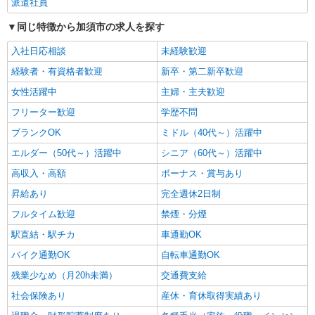
派遣社員
詳細を見る
キープ
手当は試用期間中(3ヶ月)は支給なし
同じ特徴から加須市の求人を探す
入社日応相談
未経験歓迎
経験者・有資格者歓迎
新卒・第二新卒歓迎
女性活躍中
主婦・主夫歓迎
フリーター歓迎
学歴不問
ブランクOK
ミドル（40代～）活躍中
エルダー（50代～）活躍中
シニア（60代～）活躍中
高収入・高額
ボーナス・賞与あり
昇給あり
完全週休2日制
フルタイム歓迎
禁煙・分煙
駅直結・駅チカ
車通勤OK
バイク通勤OK
自転車通勤OK
残業少なめ（月20h未満）
交通費支給
社会保険あり
産休・育休取得実績あり