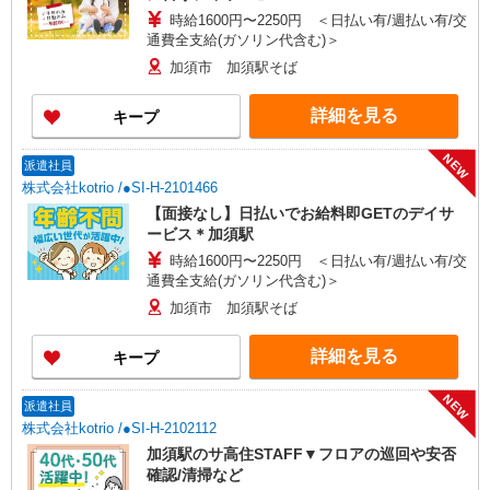
時給1600円〜2250円 ＜日払い有/週払い有/交
通費全支給(ガソリン代含む)＞
加須市 加須駅そば
詳細を見る
キープ
NEW
派遣社員
株式会社kotrio /●SI-H-2101466
【面接なし】日払いでお給料即GETのデイサ
ービス＊加須駅
時給1600円〜2250円 ＜日払い有/週払い有/交
通費全支給(ガソリン代含む)＞
加須市 加須駅そば
詳細を見る
キープ
NEW
派遣社員
株式会社kotrio /●SI-H-2102112
加須駅のサ高住STAFF▼フロアの巡回や安否
確認/清掃など