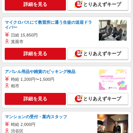
通費全支給(ガソリン代含む)＞
詳細を見る
とりあえずキープ
加須市 加須駅そば
詳細を見る
マイクロバスにて教習所に通う生徒の送迎ドラ
キープ
イバー
NEW
日給 15,850円
派遣社員
株式会社kotrio /●SI-H-2101795
箕面市
加須駅近く＊即日勤務･お試し勤務OK◎シニ
詳細を見る
とりあえずキープ
アマンションSTAFF
時給1600円〜2250円 ＜日払い有/週払い有/交
通費全支給(ガソリン代含む)＞
アパレル用品や雑貨のピッキング検品
加須市 加須駅そば
時給 1,200円〜1,500円
柏市
詳細を見る
キープ
詳細を見る
とりあえずキープ
NEW
派遣社員
株式会社kotrio /●SI-H-2018142
≪加須駅≫夜勤なし！未経験・ブランクOK
マンションの受付・案内スタッフ
のデイスタッフ
時給 2,000円
時給1600円〜2250円 ＜日払い有/週払い有/交
渋谷区
通費全支給(ガソリン代含む)＞