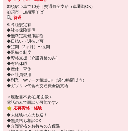
加須駅⇒車で10分｜交通費全支給（車通勤OK）
加須市 加須駅そば
待遇
※各種規定有
◆社会保険完備
◆無料定期健康診断
◆日払い・週払い可
◆短期（2ヶ月）〜長期
◆退職金制度
◆資格支援（介護資格のみ）
◆有給休暇
◆産休・育休
◆正社員登用
◆副業・Wワーク相談OK（週40時間以内）
◆ガソリン代含め交通費全額支給
＜履歴書不要/在宅面談＞
電話のみで面談が可能です♪
応募資格・経験
◆未経験の方大歓迎！
◆無資格も相談OK
◆介護資格をお持ちの方優遇