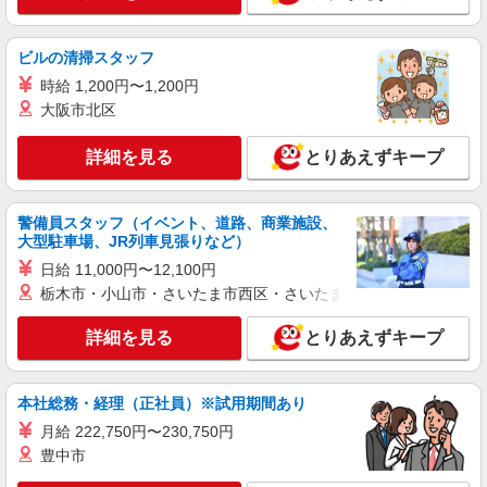
通費全支給(ガソリン代含む)＞
加須市 加須駅そば
ビルの清掃スタッフ
時給 1,200円〜1,200円
詳細を見る
キープ
大阪市北区
NEW
派遣社員
詳細を見る
とりあえずキープ
株式会社kotrio /●SI-H-2075034
シニア向けマンションで見守り・食事配膳な
ど＊加須駅＊日払可
警備員スタッフ（イベント、道路、商業施設、
時給1600円〜2250円 ＜日払い有/週払い有/交
大型駐車場、JR列車見張りなど）
通費全支給(ガソリン代含む)＞
日給 11,000円〜12,100円
加須市 加須駅そば
栃木市・小山市・さいたま市西区・さいたま市岩槻区・久喜市・
詳細を見る
キープ
詳細を見る
とりあえずキープ
NEW
派遣社員
株式会社kotrio /●SI-H-2101883
本社総務・経理（正社員）※試用期間あり
高齢者マンション★日払いOKで急な出費に
月給 222,750円〜230,750円
対応可能＠加須駅
豊中市
時給1600円〜2250円 ＜日払い有/週払い有/交