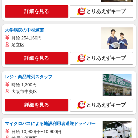
加須市 加須駅そば
詳細を見る
とりあえずキープ
詳細を見る
キープ
大学病院の中材滅菌
NEW
派遣社員
月給 254,160円
株式会社kotrio /●SI-H-2102005
足立区
デイサービスSTAFF｜面接なし！履歴書不
要！未経験＆無資格OK◎
詳細を見る
とりあえずキープ
時給1600円〜2250円 ＜日払い有/週払い有/交
通費全支給(ガソリン代含む)＞
加須市 加須駅そば
レジ・商品陳列スタッフ
時給 1,300円
詳細を見る
キープ
大阪市中央区
NEW
派遣社員
詳細を見る
とりあえずキープ
株式会社kotrio /●SI-H-2074974
[ 綺麗 ]高級シニアマンションで生活ケア/見
守りなど/加須駅
マイクロバスによる施設利用者送迎ドライバー
時給1600円〜2250円 ＜日払い有/週払い有/交
日給 10,900円〜10,900円
通費全支給(ガソリン代含む)＞