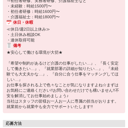
⇒初任者研修、実務者研修、介護福祉士など
・未経験：時給1500円〜
・初任者研修：時給1600円〜
・介護福祉士：時給1800円〜
休日・休暇
≪休日/週2日以上休み≫
・土日休み相談OK
・連休取得可能
備考
★安心して働ける環境が大切★
『希望や制約があるけど介護の仕事がしたい…』、『長く安定
して働きたい…』、『就業部署の詳細が知りたい…』、『未経
験でも大丈夫かな…』、『自分に合う仕事をマッチングしてほ
しい…』
お仕事を探される上で色々なことが気になりますよね☆まずは
お気軽にご連絡ください!!お問い合わせだけでも構いません!!不
安を解消してお仕事始めましょう♪
当社はスタッフの皆様お一人お一人に専属の担当がおります。
就業前から就業中も全力でサポートいたします!!
応募方法