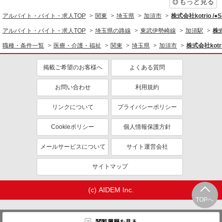
同じ職種から求人を探す
もっと見る
アルバイト・バイト・求人TOP
関東
埼玉県
加須市
株式会社kotrio /
医療・介護・福祉
アルバイト・バイト・求人TOP
埼玉県の路線
東武伊勢崎線
加須駅
株式
介護職・ヘルパー
職種・条件一覧
医療・介護・福祉
関東
埼玉県
加須市
株式会社kotri
同じ特徴から求人を探す
掲載ご希望のお客様へ
よくある質問
未経験歓迎
ミドル（40代～）活躍中
ボーナス・賞与あり
車通勤OK
お問い合わせ
利用規約
交通費支給
社会保険あり
リンクについて
プライバシーポリシー
産休・育休取得実績あり
Cookieポリシー
個人情報保護方針
メールサービスについて
サイト運営会社
サイトマップ
(c) AIDEM Inc.
TOPへ