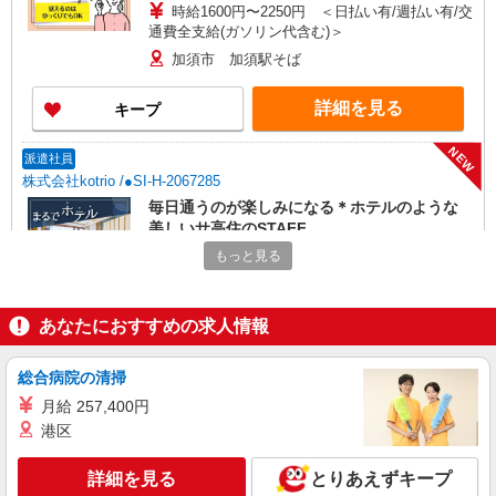
時給1600円〜2250円 ＜日払い有/週払い有/交
通費全支給(ガソリン代含む)＞
加須市 加須駅そば
詳細を見る
キープ
NEW
派遣社員
株式会社kotrio /●SI-H-2067285
毎日通うのが楽しみになる＊ホテルのような
美しいサ高住のSTAFF
時給1600円〜2250円 ＜日払い有/週払い有/交
もっと見る
通費全支給(ガソリン代含む)＞
加須市 加須駅そば
あなたにおすすめの求人情報
詳細を見る
キープ
総合病院の清掃
NEW
派遣社員
月給 257,400円
株式会社kotrio /●SI-H-2067245
港区
加須駅★未経験OKの人間関係に悩まない職
場へ★サ高住スタッフ
詳細を見る
とりあえずキープ