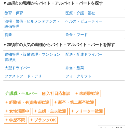
加須市の職種からバイト・アルバイト・パートを探す
女性活躍中
主婦・主夫歓迎
教育・保育
医療・介護・福祉
フリーター歓迎
学歴不問
清掃・警備・ビルメンテナンス・
ヘルス・ビューティー
ブランクOK
ミドル（40代～）活躍中
設備管理
エルダー（50代～）活躍中
シニア（60代～）活躍中
営業
飲食・フード
高収入・高額
ボーナス・賞与あり
加須市の人気の職種からバイト・アルバイト・パートを探す
昇給あり
完全週休2日制
建物管理・設備管理・マンション
配送・配達ドライバー
フルタイム歓迎
禁煙・分煙
管理員
駅直結・駅チカ
車通勤OK
大型ドライバー
弁当・惣菜
バイク通勤OK
自転車通勤OK
ファストフード・デリ
フォークリフト
残業少なめ（月20h未満）
交通費支給
社会保険あり
産休・育休取得実績あり
介護職・ヘルパー
入社日応相談
未経験歓迎
退職金・財形貯蓄制度あり
各種手当（家族・役職・インセン
経験者・有資格者歓迎
新卒・第二新卒歓迎
ティブなど）あり
制服貸与
研修制度あり
女性活躍中
主婦・主夫歓迎
フリーター歓迎
資格取得支援制度あり
学歴不問
ブランクOK