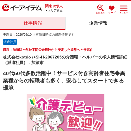
関東
の求人
▼エリア変更
仕事情報
企業情報
更新日：2026/08/10 ※更新日時点の最新情報です
派遣社員
職種：加須駅＊年齢不問◎未経験から安定した業界へ＊サ高住
株式会社kotrio /●SI-H-2067205の介護職・ヘルパーの求人情報詳細
（派遣社員） - 加須市
40代50代多数活躍中！サービス付き高齢者住宅◆異
業種からの転職者も多く、安心してスタートできる
環境