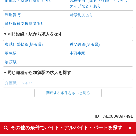
退職金・財形貯蓄制度あり
各種手当（家族・役職・インセン
ティブなど）あり
制服貸与
研修制度あり
資格取得支援制度あり
同じ沿線・駅から求人を探す
東武伊勢崎線(埼玉県)
秩父鉄道(埼玉県)
羽生駅
南羽生駅
加須駅
同じ職種から加須駅の求人を探す
介護職・ヘルパー
関連する条件をもっと見る
同じ雇用形態から加須駅の求人を探す
派遣社員
同じ特徴から加須駅の求人を探す
ID：AE0806897491
入社日応相談
未経験歓迎
その他の条件でバイト・アルバイト・パートを探す
経験者・有資格者歓迎
新卒・第二新卒歓迎