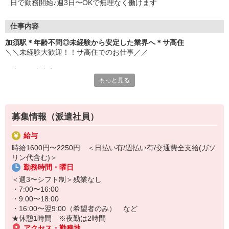
日で勤務開始♪週3日〜OKで無理なく働けます
仕事内容
加須駅＊年齢不問◎未経験から安定した業界へ＊サ高住
＼＼未経験大歓迎！！サ高住でのお仕事／／
▼主な仕事内容
もっと見る
・日常生活の見守り
・身の回りの介助
・エントランスの清掃
・生活相談やお話の相手 など
募集情報（派遣社員）
元コンビニ店員・アパレル販売・ホテルのフロントスタッフなど、
給与
安定の医療福祉業界で働きたくて転職し、接客経験を活かして活躍
時給1600円〜2250円 ＜日払い有/週払い有/交通費全支給(ガソ
中のスタッフ多数。
リン代含む)＞
勤務時間・曜日
お元気な入居者様が多く、スケジュールにもゆとりがあるため、バ
タバタせずに自分のペースで落ち着いて働けます♪
＜週3〜シフト制＞残業なし
・7:00〜16:00
「安定した業界で長く働きたい」
・9:00〜18:00
「人と関わる仕事をしたい」
・16:00〜翌9:00（希望者のみ） など
そんな方におすすめです！
★休憩1時間 ※夜勤は2時間
ぜひ、お気軽にご応募ください♪
アクセス・勤務地