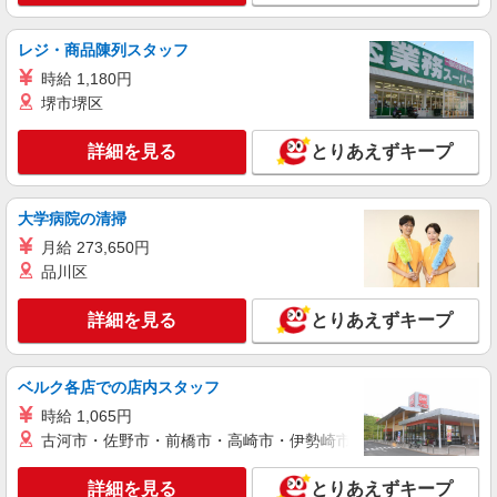
時給1600円〜2250円 ＜日払い有/週払い有/交
通費全支給(ガソリン代含む)＞
レジ・商品陳列スタッフ
加須市 加須駅そば
時給 1,180円
詳細を見る
キープ
堺市堺区
NEW
詳細を見る
とりあえずキープ
派遣社員
株式会社kotrio /●SI-H-2102177
≪加須駅≫高級シニアマンションで見回り/生
大学病院の清掃
活相談など
月給 273,650円
時給1600円〜2250円 ＜日払い有/週払い有/交
通費全支給(ガソリン代含む)＞
品川区
加須市 加須駅そば
詳細を見る
とりあえずキープ
詳細を見る
キープ
ベルク各店での店内スタッフ
NEW
派遣社員
時給 1,065円
株式会社kotrio /●SI-H-2075094
古河市・佐野市・前橋市・高崎市・伊勢崎市・太田市・館林市・
加須駅のシニアマンション▼フロアの巡回や
安否確認など
詳細を見る
とりあえずキープ
時給1600円〜2250円 ＜日払い有/週払い有/交