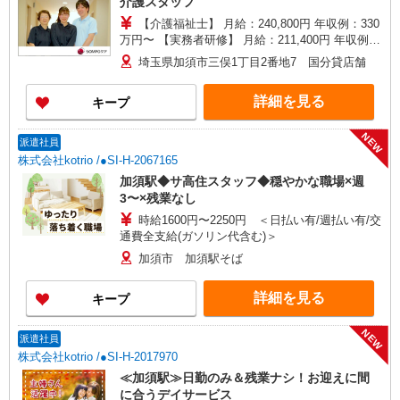
介護スタッフ
【介護福祉士】 月給：240,800円 年収例：330
万円〜 【実務者研修】 月給：211,400円 年収例：
290万円〜 【初任者研修】 月給：206,000円 年収
埼玉県加須市三俣1丁目2番地7 国分貸店舗
例：285万円〜 ※職務手当、働きがい向上手当、
日祝手当（月平均2回分）等、毎月平均的に支払わ
詳細を見る
キープ
れる手当を含みます。 ※介護福祉士のみ、特別職
務手当も含む ◎残業時は別途時間外手当支給（超
過1分〜） ◎賞与 基本給2.08ヶ月分/年支給
NEW
派遣社員
株式会社kotrio /●SI-H-2067165
加須駅◆サ高住スタッフ◆穏やかな職場×週
3〜×残業なし
時給1600円〜2250円 ＜日払い有/週払い有/交
通費全支給(ガソリン代含む)＞
加須市 加須駅そば
詳細を見る
キープ
NEW
派遣社員
株式会社kotrio /●SI-H-2017970
≪加須駅≫日勤のみ＆残業ナシ！お迎えに間
に合うデイサービス