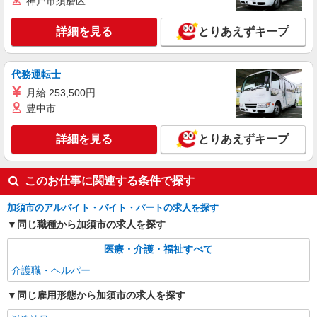
神戸市須磨区
加須市 加須駅そば
詳細を見る
とりあえずキープ
詳細を見る
キープ
代務運転士
パート
加須ケアセンターそよ風：RO29853
月給 253,500円
ショートステイ 夜勤専従介護職
豊中市
【時給】1,445円〜 ▼給与詳細 処遇改善手
当：220円/時 夜勤手当:6,000円/回 ▼下記別途支給
詳細を見る
とりあえずキープ
通勤手当 年末年始手当：380円/時 寸志あり：年2
埼玉県加須市花崎3-5-1
回（6月・12月） ※業績による ※処遇改善手当は
試用期間中(3ヶ月)は支給なし
このお仕事に関連する条件で探す
詳細を見る
キープ
加須市のアルバイト・バイト・パートの求人を探す
契約社員
同じ職種から加須市の求人を探す
加須ケアセンターそよ風：RO16086
デイサービス 介護スタッフ
医療・介護・福祉すべて
【月給】234,320円〜264,320円 ▼給与詳細 処
介護職・ヘルパー
遇改善手当：34,320円 ▼下記別途支給 通勤手当
年末年始手当：380円/時 寸志あり：年2回（6月・
埼玉県加須市花崎3-5-1
同じ雇用形態から加須市の求人を探す
12月） ※業績による 特別報酬：平均33.8万円（最
高額130万円） ※2025年6月支給実績 ※処遇改善