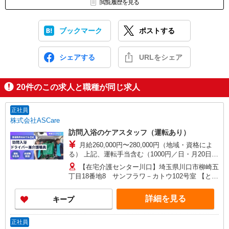
閲覧履歴を見る
ブックマーク
ポストする
シェアする
URLをシェア
20
件のこの求人と職種が同じ求人
正社員
株式会社ASCare
訪問入浴のケアスタッフ（運転あり）
月給260,000円〜280,000円（地域・資格によ
る） 上記、運転手当含む（1000円／日・月20日換
算） ★介護福祉士の方は月給20,000円加算（資格
【在宅介護センター川口】埼玉県川口市柳崎五
手当） 別途交通費支給（30,000円上限／月） 別途
丁目18番地8 サンフラワ－カトウ102号室 【とこ
残業手当（月平均残業時間15時間）残業代全額支
ろざわ訪問入浴】埼玉県所沢市旭町5番地6 鹿野
給
川ビル1階 【在宅介護センター加須】埼玉県加須
詳細を見る
キープ
市花崎一丁目23番地10 【在宅介護センター上尾】
埼玉県上尾市上町一丁目11番地20 伊藤店舗1階
【与野営業所】埼玉県さいたま市中央区本町東四
正社員