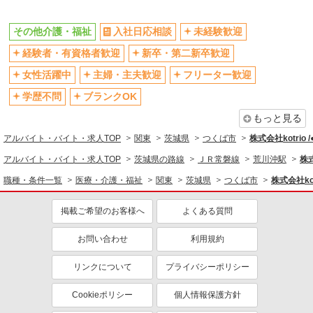
残業少なめ（月20h未満）
交通費支給
その他介護・福祉
入社日応相談
未経験歓迎
社会保険あり
産休・育休取得実績あり
経験者・有資格者歓迎
新卒・第二新卒歓迎
退職金・財形貯蓄制度あり
各種手当（家族・役職・インセン
ティブなど）あり
女性活躍中
主婦・主夫歓迎
フリーター歓迎
制服貸与
研修制度あり
学歴不問
ブランクOK
資格取得支援制度あり
もっと見る
同じ職種から求人を探す
アルバイト・バイト・求人TOP
関東
茨城県
つくば市
株式会社kotrio 
医療・介護・福祉
アルバイト・バイト・求人TOP
茨城県の路線
ＪＲ常磐線
荒川沖駅
株式
同じ特徴から求人を探す
職種・条件一覧
医療・介護・福祉
関東
茨城県
つくば市
株式会社kot
未経験歓迎
ミドル（40代～）活躍中
掲載ご希望のお客様へ
よくある質問
ボーナス・賞与あり
車通勤OK
お問い合わせ
利用規約
交通費支給
社会保険あり
産休・育休取得実績あり
リンクについて
プライバシーポリシー
Cookieポリシー
個人情報保護方針