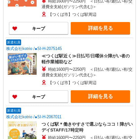
時給1600円〜2250円 ＜日払い有/週払い有/交
通費全支給(ガソリン代含む)＞
【つくば市】つくば駅周辺
詳細を見る
キープ
派遣社員
株式会社kotrio /●SI-H-2075145
≪つくば駅近く≫日払可/日曜休☆障がい者の
軽作業補助など
時給1600円〜2250円 ＜日払い有/週払い有/交
通費全支給(ガソリン代含む)＞
【つくば市】つくば駅周辺
詳細を見る
キープ
派遣社員
株式会社kotrio /●SI-H-2067011
つくば駅＊働きやすさで選ぶならココ！障がい
デイSTAFF/17時定時
時給1600円〜2250円 ＜日払い有/週払い有/交