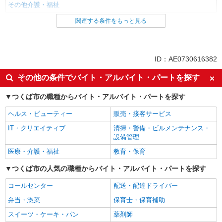
その他介護・福祉
関連する条件をもっと見る
同じ雇用形態から荒川沖駅の求人を探す
派遣社員
同じ特徴から荒川沖駅の求人を探す
ID：AE0730616382
入社日応相談
未経験歓迎
その他の条件でバイト・アルバイト・パートを探す
経験者・有資格者歓迎
新卒・第二新卒歓迎
つくば市の職種からバイト・アルバイト・パートを探す
女性活躍中
主婦・主夫歓迎
ヘルス・ビューティー
販売・接客サービス
フリーター歓迎
学歴不問
IT・クリエイティブ
清掃・警備・ビルメンテナンス・
ブランクOK
ミドル（40代～）活躍中
設備管理
エルダー（50代～）活躍中
シニア（60代～）活躍中
医療・介護・福祉
教育・保育
高収入・高額
ボーナス・賞与あり
つくば市の人気の職種からバイト・アルバイト・パートを探す
昇給あり
完全週休2日制
コールセンター
配送・配達ドライバー
フルタイム歓迎
禁煙・分煙
弁当・惣菜
保育士・保育補助
駅直結・駅チカ
車通勤OK
スイーツ・ケーキ・パン
薬剤師
バイク通勤OK
自転車通勤OK