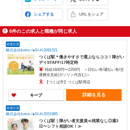
シェアする
URLをシェア
6
件のこの求人と職種が同じ求人
派遣社員
株式会社kotrio /●SI-H-2091321
つくば駅＊働きやすさで選ぶならココ！障がい
デイSTAFF/17時定時
時給1600円〜2250円 ＜日払い有/週払い有/交
通費全支給(ガソリン代含む)＞
【つくば市】つくば駅周辺
詳細を見る
キープ
派遣社員
株式会社kotrio /●SI-H-2031995
つくば駅｜障がい者支援員≪残業なし◎週3
日〜シフト相談OK！≫