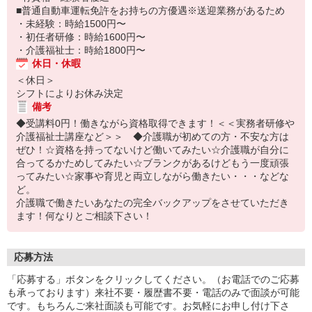
■普通自動車運転免許をお持ちの方優遇※送迎業務があるため
・未経験：時給1500円〜
・初任者研修：時給1600円〜
・介護福祉士：時給1800円〜
休日・休暇
＜休日＞
シフトによりお休み決定
備考
◆受講料0円！働きながら資格取得できます！＜＜実務者研修や
介護福祉士講座など＞＞ ◆介護職が初めての方・不安な方は
ぜひ！☆資格を持ってないけど働いてみたい☆介護職が自分に
合ってるかためしてみたい☆ブランクがあるけどもう一度頑張
ってみたい☆家事や育児と両立しながら働きたい・・・などな
ど。
介護職で働きたいあなたの完全バックアップをさせていただき
ます！何なりとご相談下さい！
応募方法
「応募する」ボタンをクリックしてください。（お電話でのご応募
も承っております）来社不要・履歴書不要・電話のみで面談が可能
です。もちろんご来社面談も可能です。お気軽にお申し付け下さ