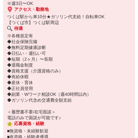
※週3日〜OK
アクセス・勤務地
つくば駅から車10分★ガソリン代支給！自転車OK
【つくば市】つくば駅周辺
待遇
※各種規定有
◆社会保険完備
◆無料定期健康診断
◆日払い・週払い可
◆短期（2ヶ月）〜長期
◆退職金制度
◆資格支援（介護資格のみ）
◆有給休暇
◆産休・育休
◆正社員登用
◆副業・Wワーク相談OK（週40時間以内）
◆ガソリン代含め交通費全額支給
＜履歴書不要/在宅面談＞
電話のみで面談が可能です♪
応募資格・経験
■無資格・未経験歓迎
■有資格・経験者優遇