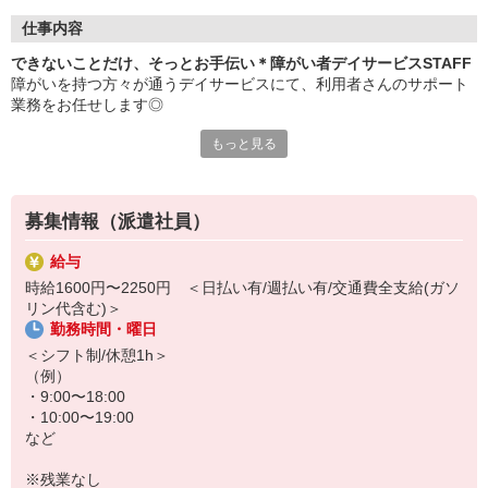
仕事内容
できないことだけ、そっとお手伝い＊障がい者デイサービスSTAFF
障がいを持つ方々が通うデイサービスにて、利用者さんのサポート
業務をお任せします◎
もっと見る
【おもなお仕事の内容】
・利用者さんとのコミュニケーション
・軽作業（手芸や小物の袋詰め等）の見守り、サポート
・食事やお風呂などの介助
募集情報（派遣社員）
・レクリエーションの企画、実施
・利用者さんの送迎（できる方のみ）
給与
など
時給1600円〜2250円 ＜日払い有/週払い有/交通費全支給(ガソ
リン代含む)＞
利用者さんは、自分の力でできることがたくさんあります◎本人が
勤務時間・曜日
難しいと感じる部分だけ、そっとお手伝いして、できることは温か
く見守りましょう♪
＜シフト制/休憩1h＞
（例）
・9:00〜18:00
・10:00〜19:00
など
※残業なし