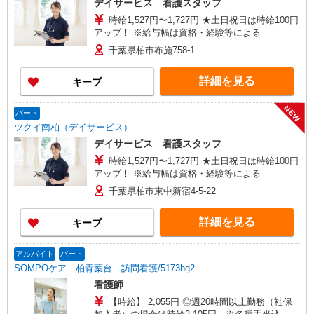
デイサービス 看護スタッフ
時給1,527円〜1,727円 ★土日祝日は時給100円
アップ！ ※給与幅は資格・経験等による
千葉県柏市布施758-1
詳細を見る
キープ
NEW
パート
ツクイ南柏（デイサービス）
デイサービス 看護スタッフ
時給1,527円〜1,727円 ★土日祝日は時給100円
アップ！ ※給与幅は資格・経験等による
千葉県柏市東中新宿4-5-22
詳細を見る
キープ
アルバイト
パート
SOMPOケア 柏青葉台 訪問看護/5173hg2
看護師
【時給】 2,055円 ◎週20時間以上勤務（社保