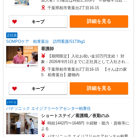
加入者）の場合は時給2,105円 ※各種手当込 ◎
時給は経験によって異なります
千葉県柏市青葉台2丁目16-15
詳細を見る
キープ
正社員
SOMPOケア 柏青葉台 訪問看護/5173hg1
看護師
【期間限定】入社お祝い金10万円支給！ 対
象：2026年9月1日までに正社員として入社された
方 ※お祝い金は入社後3か月目の給与で支給、
千葉県柏市青葉台2丁目16-15 【そんぽの家
その他詳細は面接時にご案内します 【月給】
S 柏青葉台】建物内
307,000円〜342,300円 【年収例】420万円〜470万
円（年2回の賞与含む） ※月給は職務手当、働き
詳細を見る
キープ
がい向上手当等、毎月平均的に支払われる手当を
含みます。 ◎オンコール手当別途支給：1,000
円〜2,000円/日 ◎月給は経験により異なります。
パート
◎残業時は別途時間外手当支給（超過1分〜） ◎
パナソニック エイジフリーケアセンター柏豊住
賞与 基本給2.08ヶ月分/年支給
ショートステイ／看護職／夜勤のみ
時給1442円〜1648円 ※経験・能力・資格等に
よる
パナソニック エイジフリーケアセンター柏豊