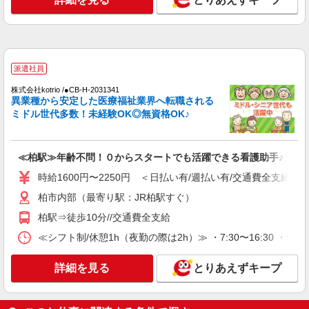
派遣社員
株式会社kotrio /●CB-H-1983151
南柏駅｜看護師さんのサポートスタッフ募集♪
医療行為なし
時給1500円〜2250円 ＜日払い有/週払い有/交
派遣社員
通費全支給(ガソリン代含む)＞
柏市｜最寄り駅≪南柏≫
株式会社kotrio /●CB-H-2031341
異業種から安定した医療福祉業界へ転職される
ミドル世代多数！未経験OK◎無資格OK♪
詳細を見る
キープ
派遣社員
≪柏駅≫年齢不問！０からスタートでも活躍できる看護助手♪
（株）ウィルオブ・ワークCW 千葉支店/ms120101
時給1600円〜2250円 ＜日払い有/週払い有/交通費全支給(ガ
病院内の補助staff
柏市内部（最寄り駅：JR柏駅すぐ）
時給1300円 ◆前払い・日払い・週払いOK
千葉県柏市柏駅周辺
柏駅⇒徒歩10分//交通費全支給
≪シフト制/休憩1h（夜勤の際は2h）≫ ・7:30〜16:30 ・9:00
詳細を見る
キープ
詳細を見る
とりあえずキープ
派遣社員
株式会社kotrio /●CB-H-1879789