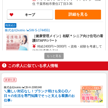
住 千葉県柏市豊住1丁目3-36
詳細を見る
キープ
職業紹介
株式会社kotrio /●SW-S-1744551
［健康管理メイン］柏駅＊シニア向け住宅の看
護STAFF/パート
時給2400円〜3000円 ＜資格・経験を考慮して
決定/交通費全支給＞
もっと見る
柏市 同エリア内で他も紹介可
この求人に似ている求人情報
詳細を見る
キープ
派遣社員
派遣社員
日研トータルソーシング株式会社 メディカルケア事業部/柏オフィス
株式会社kotrio /●CB-H-2095348
【看護助手】
＼難しい対応なし！ブランク明けも安心◎／
看護助手（病院）
日々の生活を専門知識でそっと支える看護のお
時給1,200円〜
仕事♪
千葉県柏市