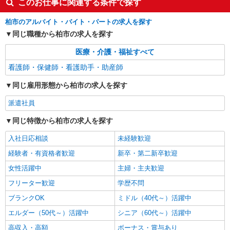
＜増尾駅＞病院の看護助手＊医療行為はありま
このお仕事に関連する条件で探す
せん！補助のみ！
柏市のアルバイト・バイト・パートの求人を探す
時給1500円〜2125円 ＜日払い有/週払い有/交
通費全支給(ガソリン代含む)＞
同じ職種から柏市の求人を探す
柏市内に多数
医療・介護・福祉すべて
看護師・保健師・看護助手・助産師
詳細を見る
キープ
同じ雇用形態から柏市の求人を探す
派遣社員
株式会社トラストグロース 新宿本社 第1営業部
派遣社員
特別養護老人ホームでの看護師
同じ特徴から柏市の求人を探す
時給：2200円〜2300円 ※資格や経験などによ
る
入社日応相談
未経験歓迎
千葉県柏市
経験者・有資格者歓迎
新卒・第二新卒歓迎
女性活躍中
主婦・主夫歓迎
詳細を見る
キープ
フリーター歓迎
学歴不問
ブランクOK
ミドル（40代～）活躍中
エルダー（50代～）活躍中
シニア（60代～）活躍中
高収入・高額
ボーナス・賞与あり