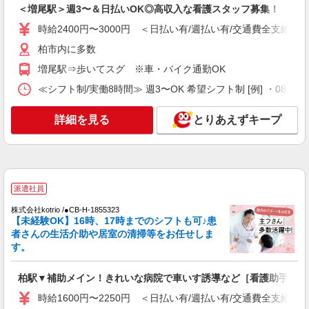
＜増尾駅＞週3〜＆日払いOK◎高収入な看護スタッフ募集！
詳細を見る
キープ
時給2400円〜3000円 ＜日払い有/週払い有/交通費全支給(ガ
柏市内に多数
紹介予定派遣
増尾駅⇒歩いてスグ ※車・バイク通勤OK
株式会社トラストグロース 新宿本社 第1営業部
有料老人ホームでの看護師
≪シフト制/実働8時間≫ 週3〜OK 希望シフト制 [例] ・08:00 〜 17
時給：2150円〜2300円 ※資格・経験による
詳細を見る
とりあえずキープ
千葉県柏市
詳細を見る
キープ
派遣社員
派遣社員
株式会社kotrio /●CB-H-2095348
株式会社kotrio /●CB-H-1855323
＜増尾駅＞週3〜＆日払いOK◎高収入な看護
【未経験OK】16時、17時までのシフトも可♪患
スタッフ募集！
者さんの生活介助や居室の清掃等をお任せしま
時給2400円〜3000円 ＜日払い有/週払い有/交
す。
通費全支給(ガソリン代含む)＞
柏市内に多数
柏駅▼補助メイン！きれいな病院で車いす誘導など［看護助手］
時給1600円〜2250円 ＜日払い有/週払い有/交通費全支給(ガ
詳細を見る
キープ