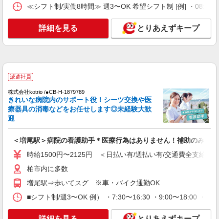
アルバイト
パート
派遣社員
≪シフト制/実働8時間≫ 週3〜OK 希望シフト制 [例] ・08:00 〜 17
日研トータルソーシング株式会社 メディカルケア事業部/柏オフィス
【看護助手】
詳細を見る
とりあえずキープ
看護助手（ナースエイド）
時給1,300円 ★週払いOK（規定あり） ※給与
幅は経験・能力による
千葉県柏市 【最寄駅】東武野田線 増尾駅
徒歩15分
派遣社員
株式会社kotrio /●CB-H-1879789
詳細を見る
キープ
きれいな病院内のサポート役！シーツ交換や医
療器具の消毒などをお任せします◎未経験大歓
迎
職業紹介
株式会社トラストグロース 新宿本社 第1営業部
＜増尾駅＞病院の看護助手＊医療行為はありません！補助のみ！
病院での看護師
時給1500円〜2125円 ＜日払い有/週払い有/交通費全支給(ガ
月給：313,000円〜 (基本給：220,000円+一律
夜勤手当4回68,000円+その他諸手当) 年収例468万
柏市内に多数
円 （313000円×12ヵ月+賞与計4.2ヶ月分）
千葉県柏市
増尾駅⇒歩いてスグ ※車・バイク通勤OK
詳細を見る
■シフト制/週3〜OK 例） ・7:30〜16:30 ・9:00〜18:00 ・夜
キープ
詳細を見る
とりあえずキープ