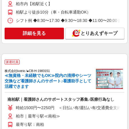
柏市内【柏駅近く】
派遣社員
柏駅より徒歩10分（車・自転車通勤OK）
株式会社トラストグロース 新宿本社 第1営業部
シフト例 ◆8:30〜17:30 ◆9:30〜18:30 ◆11:00〜20:
病院での夜専看護助手
1夜勤：22100円〜27000円 ※資格や経験など
詳細を見る
とりあえずキープ
による
千葉県柏市
詳細を見る
キープ
派遣社員
派遣社員
株式会社kotrio /●CB-H-1983151
株式会社kotrio /●CB-H-1855323
≪無資格・未経験でもOK≫院内の清掃やシーツ
交換など看護師さんのサポート♪看護助手として
柏駅▼補助メイン！きれいな病院で車いす誘導
活躍できます
など［看護助手］
時給1600円〜2250円 ＜日払い有/週払い有/交
通費全支給(ガソリン代含む)＞
南柏駅｜看護師さんのサポートスタッフ募集♪医療行為なし
柏市内【柏駅近く】
時給1500円〜2250円 ＜日払い有/週払い有/交通費全支給(ガ
柏市｜最寄り駅≪南柏≫
詳細を見る
キープ
最寄り駅：南柏