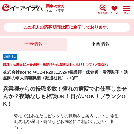
関東
の求人
▼エリア変更
この求人の応募期間は既に終了しております。
仕事情報
企業情報
派遣社員
職種：≪増尾駅≫未経験・無資格から看護助手へ挑戦！シフト相談OK♪
株式会社kotrio /●CB-H-2031192の看護師・保健師・看護助手・助
産師の求人情報詳細（派遣社員） - 柏市
異業種からの転職多数！憧れの病院でお仕事しませ
んか？夜勤なしも相談OK！日払いOK！ブランクO
K！
弊社ではあなたにピッタリの職場をご案内します。希望
勤務地や曜日・時間などお気軽にご相談ください。担
当...