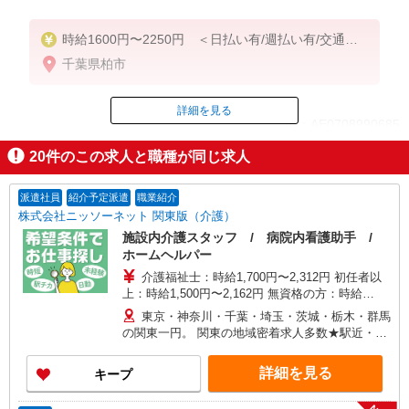
時給1600円〜2250円 ＜日払い有/週払い有/交通費
全支給(ガソリン代含む)＞
千葉県柏市
詳細を見る
ID：AE0708990685
20
件のこの求人と職種が同じ求人
掲載期間終了
派遣社員
紹介予定派遣
職業紹介
株式会社ニッソーネット 関東版（介護）
施設内介護スタッフ / 病院内看護助手 /
ホームヘルパー
介護福祉士：時給1,700円〜2,312円 初任者以
上：時給1,500円〜2,162円 無資格の方：時給
1,350円〜1,925円 ※給与幅は勤務先による +交通
東京・神奈川・千葉・埼玉・茨城・栃木・群馬
費、諸手当（勤務先による） +0円で介護資格が取
の関東一円。 関東の地域密着求人多数★駅近・家
れる （別途規定） ★給与日払い制度あり！
から近い求人をお探しできます！
詳細を見る
キープ