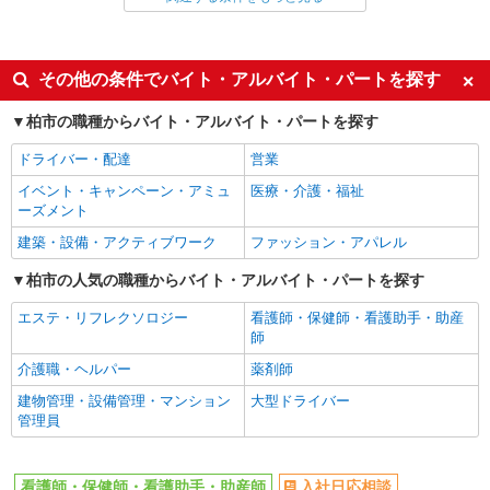
派遣社員
同じ特徴から増尾駅の求人を探す
その他の条件でバイト・アルバイト・パートを探す
入社日応相談
未経験歓迎
柏市の職種からバイト・アルバイト・パートを探す
経験者・有資格者歓迎
新卒・第二新卒歓迎
ドライバー・配達
営業
女性活躍中
主婦・主夫歓迎
イベント・キャンペーン・アミュ
医療・介護・福祉
フリーター歓迎
学歴不問
ーズメント
ブランクOK
ミドル（40代～）活躍中
建築・設備・アクティブワーク
ファッション・アパレル
エルダー（50代～）活躍中
シニア（60代～）活躍中
柏市の人気の職種からバイト・アルバイト・パートを探す
高収入・高額
ボーナス・賞与あり
エステ・リフレクソロジー
看護師・保健師・看護助手・助産
昇給あり
完全週休2日制
師
フルタイム歓迎
禁煙・分煙
介護職・ヘルパー
薬剤師
駅直結・駅チカ
車通勤OK
建物管理・設備管理・マンション
大型ドライバー
管理員
バイク通勤OK
自転車通勤OK
残業少なめ（月20h未満）
交通費支給
看護師・保健師・看護助手・助産師
入社日応相談