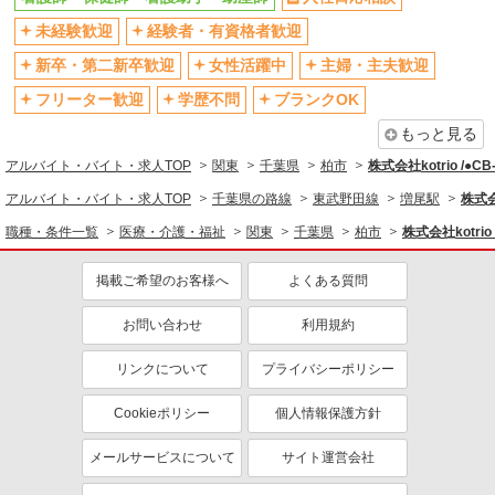
社会保険あり
産休・育休取得実績あり
未経験歓迎
経験者・有資格者歓迎
退職金・財形貯蓄制度あり
各種手当（家族・役職・インセン
ティブなど）あり
新卒・第二新卒歓迎
女性活躍中
主婦・主夫歓迎
制服貸与
研修制度あり
フリーター歓迎
学歴不問
ブランクOK
資格取得支援制度あり
もっと見る
同じ職種から求人を探す
アルバイト・バイト・求人TOP
関東
千葉県
柏市
株式会社kotrio /●C
医療・介護・福祉
アルバイト・バイト・求人TOP
千葉県の路線
東武野田線
増尾駅
株式会
看護師・保健師・看護助手・助産師
職種・条件一覧
医療・介護・福祉
関東
千葉県
柏市
株式会社kotrio
同じ特徴から求人を探す
掲載ご希望のお客様へ
よくある質問
未経験歓迎
ミドル（40代～）活躍中
お問い合わせ
利用規約
ボーナス・賞与あり
車通勤OK
交通費支給
リンクについて
社会保険あり
プライバシーポリシー
産休・育休取得実績あり
Cookieポリシー
個人情報保護方針
メールサービスについて
サイト運営会社