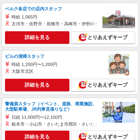
サポートなど
時給1500円〜2125円 ＜日払い有/週払い有/交
ベルク各店での店内スタッフ
通費全支給(ガソリン代含む)＞
時給 1,065円
下野市 車通勤OK
古河市・佐野市・前橋市・高崎市・伊勢崎市・太田市・館林市・
詳細を見る
キープ
詳細を見る
とりあえずキープ
派遣社員
株式会社kotrio /●UT-H-2051328
ビルの清掃スタッフ
下野市＊年齢不問◎未経験から安定した業界へ
時給 1,200円〜1,200円
＊サ高住
大阪市北区
時給1500円〜2125円 ＜日払い有/週払い有/交
通費全支給(ガソリン代含む)＞
詳細を見る
とりあえずキープ
下野市 小金井駅そば
警備員スタッフ（イベント、道路、商業施設、
詳細を見る
キープ
大型駐車場、JR列車見張りなど）
日給 11,000円〜12,100円
派遣社員
栃木市・小山市・さいたま市西区・さいたま市岩槻区・久喜市・
株式会社kotrio /●UT-H-2094107
＜面接なし＞デイサービスでリハビリ補助・送
詳細を見る
とりあえずキープ
迎など＊下野市