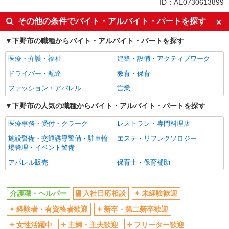
ID：AE0730613899
入社日応相談
未経験歓迎
その他の条件でバイト・アルバイト・パートを探す
経験者・有資格者歓迎
新卒・第二新卒歓迎
下野市の職種からバイト・アルバイト・パートを探す
女性活躍中
主婦・主夫歓迎
医療・介護・福祉
建築・設備・アクティブワーク
フリーター歓迎
学歴不問
ドライバー・配達
教育・保育
ブランクOK
ミドル（40代～）活躍中
ファッション・アパレル
営業
エルダー（50代～）活躍中
シニア（60代～）活躍中
高収入・高額
下野市の人気の職種からバイト・アルバイト・パートを探す
ボーナス・賞与あり
昇給あり
完全週休2日制
医療事務・受付・クラーク
レストラン・専門料理店
フルタイム歓迎
禁煙・分煙
施設警備・交通誘導警備・駐車輪
エステ・リフレクソロジー
場管理・イベント警備
駅直結・駅チカ
車通勤OK
アパレル販売
保育士・保育補助
バイク通勤OK
自転車通勤OK
残業少なめ（月20h未満）
交通費支給
介護職・ヘルパー
入社日応相談
未経験歓迎
社会保険あり
産休・育休取得実績あり
経験者・有資格者歓迎
新卒・第二新卒歓迎
退職金・財形貯蓄制度あり
各種手当（家族・役職・インセン
ティブなど）あり
女性活躍中
主婦・主夫歓迎
フリーター歓迎