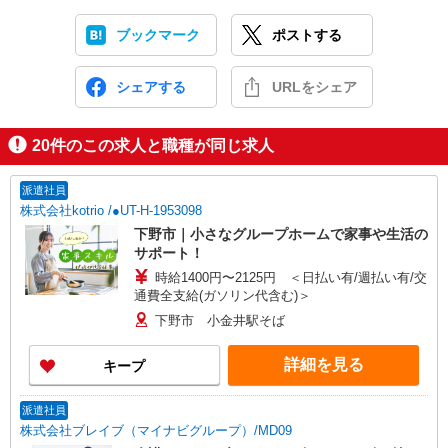
ブックマーク
ポストする
シェアする
URLをシェア
20
件のこの求人と職種が同じ求人
派遣社員
株式会社kotrio /●UT-H-1953098
下野市｜小さなグループホームで家事や生活の
サポート！
時給1400円〜2125円 ＜日払い有/週払い有/交
通費全支給(ガソリン代含む)＞
下野市 小金井駅そば
詳細を見る
キープ
派遣社員
株式会社ブレイブ（マイナビグループ）/MD09