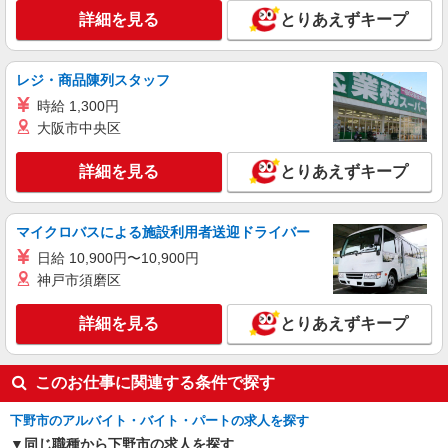
詳細を見る
時給1500円〜2125円 ＜日払い有/週払い有/交
とりあえずキープ
通費全支給(ガソリン代含む)＞
下野市 車通勤OK
レジ・商品陳列スタッフ
詳細を見る
時給 1,300円
キープ
大阪市中央区
派遣社員
詳細を見る
とりあえずキープ
株式会社kotrio /●UT-H-1875255
デイサービスSTAFF｜面接なし！履歴書不
要！未経験＆無資格OK◎
マイクロバスによる施設利用者送迎ドライバー
時給1500円〜2125円 ＜日払い有/週払い有/交
通費全支給(ガソリン代含む)＞
日給 10,900円〜10,900円
神戸市須磨区
下野市 車通勤OK
詳細を見る
とりあえずキープ
詳細を見る
キープ
派遣社員
このお仕事に関連する条件で探す
株式会社kotrio /●UT-H-2094154
未経験大歓迎のデイサービスSTAFF＊運転で
下野市のアルバイト・バイト・パートの求人を探す
きる方求む！下野市
同じ職種から下野市の求人を探す