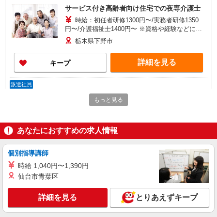
サービス付き高齢者向け住宅での夜専介護士
時給：初任者研修1300円〜/実務者研修1350
円〜/介護福祉士1400円〜 ※資格や経験などによ
る
栃木県下野市
詳細を見る
キープ
派遣社員
株式会社kotrio /●UT-H-1811545
もっと見る
シニア向けマンションで見守り・食事配膳など
＊下野市＊。日払可
時給1500円〜2125円 ＜日払い有/週払い有/交
あなたにおすすめの求人情報
通費全支給(ガソリン代含む)＞
下野市 車通勤OK
個別指導講師
時給 1,040円〜1,390円
詳細を見る
キープ
仙台市青葉区
派遣社員
詳細を見る
とりあえずキープ
株式会社kotrio /●UT-H-2020520
下野市★未経験OKの人間関係に悩まない職場