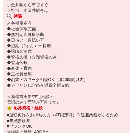
小金井駅から車ですぐ
下野市 小金井駅そば
待遇
※各種規定有
◆社会保険完備
◆無料定期健康診断
◆日払い・週払い可
◆短期（2ヶ月）〜長期
◆退職金制度
◆資格支援（介護資格のみ）
◆有給休暇
◆産休・育休
◆正社員登用
◆副業・Wワーク相談OK（週40時間以内）
◆ガソリン代含め交通費全額支給
＜履歴書不要/在宅面談＞
電話のみで面談が可能です♪
応募資格・経験
■運転免許をお持ちの方（AT限定可）※送迎業務があるため
■未経験歓迎
■ブランクOK
未経験：時給1400円〜