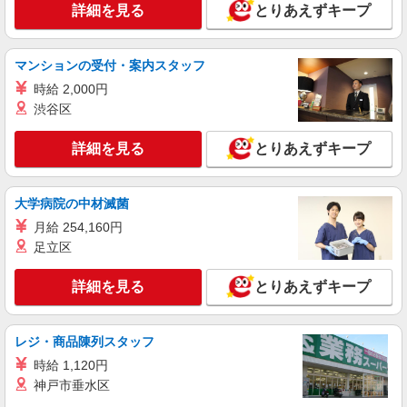
時給1,180円 ★週払いOK（規定あり） ※給与
詳細を見る
とりあえずキープ
幅は経験・能力による
栃木県下野市 【最寄駅】JR宇都宮線「小金
井」駅
マンションの受付・案内スタッフ
時給 2,000円
詳細を見る
キープ
渋谷区
派遣社員
詳細を見る
とりあえずキープ
株式会社kotrio /●UT-H-2067475
いつもの家事がお仕事に！？少人数の福祉施設
で日常サポート！
大学病院の中材滅菌
時給1500円〜2125円 ＜日払い有/週払い有/交
月給 254,160円
通費全支給(ガソリン代含む)＞
足立区
下野市 小金井駅そば
詳細を見る
とりあえずキープ
詳細を見る
キープ
レジ・商品陳列スタッフ
派遣社員
株式会社kotrio /●UT-H-2068461
時給 1,120円
≪下野市≫介護の現場で心を燃やせ！！！デイ
神戸市垂水区
サービスSTAFF