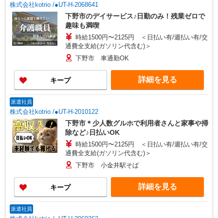
株式会社kotrio /●UT-H-2068641
下野市のデイサービス♪日勤のみ！残業ゼロで
趣味も満喫
時給1500円〜2125円 ＜日払い有/週払い有/交
通費全支給(ガソリン代含む)＞
下野市 車通勤OK
詳細を見る
キープ
派遣社員
株式会社kotrio /●UT-H-2010122
下野市＊少人数グルホで利用者さんと家事や掃
除など♪日払いOK
時給1500円〜2125円 ＜日払い有/週払い有/交
通費全支給(ガソリン代含む)＞
下野市 小金井駅そば
詳細を見る
キープ
派遣社員