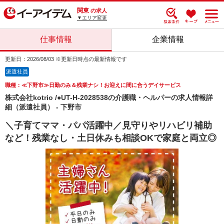
関東
の求人
▼エリア変更
仕事情報
企業情報
更新日：2026/08/03 ※更新日時点の最新情報です
派遣社員
職種：≪下野市≫日勤のみ＆残業ナシ！お迎えに間に合うデイサービス
株式会社kotrio /●UT-H-2028538の介護職・ヘルパーの求人情報詳
細（派遣社員） - 下野市
＼子育てママ・パパ活躍中／見守りやリハビリ補助
など！残業なし・土日休みも相談OKで家庭と両立◎