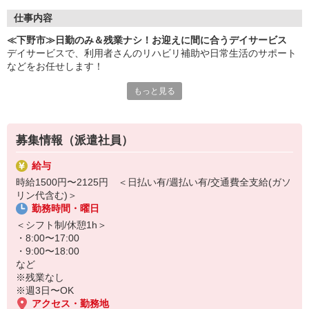
仕事内容
≪下野市≫日勤のみ＆残業ナシ！お迎えに間に合うデイサービス
デイサービスで、利用者さんのリハビリ補助や日常生活のサポート
などをお任せします！
もっと見る
▼おもなお仕事
・食事や入浴などの介助
・リハビリのサポート
・レクリエーション企画、実施
募集情報（派遣社員）
・利用者さんとのコミュニケーション
・行き帰りの送迎 ※運転ができる希望者のみでOK！
給与
など
時給1500円〜2125円 ＜日払い有/週払い有/交通費全支給(ガソ
リン代含む)＞
日勤帯のみ・残業なしなので、お迎えがあっても安心◎
勤務時間・曜日
土日休み相談OK！家族との時間もしっかり確保できます♪
＜シフト制/休憩1h＞
家事・育児・私生活と両立したいかた、まずはお気軽にご応募くだ
・8:00〜17:00
さい！
・9:00〜18:00
など
※残業なし
※週3日〜OK
アクセス・勤務地