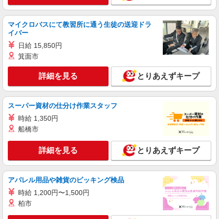
時給1500円〜2125円 ＜日払い有/週払い有/交
通費全支給(ガソリン代含む)＞
マイクロバスにて教習所に通う生徒の送迎ドラ
下野市 小金井駅そば
イバー
日給 15,850円
詳細を見る
キープ
箕面市
派遣社員
詳細を見る
とりあえずキープ
株式会社kotrio /●UT-H-2005864
下野市★シフト柔軟で長く働きやすいシニア向
けマンション
スーパー資材の仕分け作業スタッフ
時給1500円〜2125円 ＜日払い有/週払い有/交
時給 1,350円
通費全支給(ガソリン代含む)＞
船橋市
下野市 小金井駅そば
詳細を見る
とりあえずキープ
詳細を見る
キープ
アパレル用品や雑貨のピッキング検品
アルバイト
パート
派遣社員
日研トータルソーシング株式会社 メディカルケア事業部/宇都宮オフ
時給 1,200円〜1,500円
ィス【看護助手】
柏市
看護助手（ナースエイド）