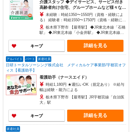
介護スタッフ ◆デイサービス、サービス付き
高齢者向け住宅、グループホームなど様々な勤
務先から選べます。
未経験：時給1350〜1550円（資格・経験によ
る） 経験者：時給1550〜1750円（資格・経験によ
る） ◎月収例 時給1750円×1日8時間×22日（週5
栃木県下野市 【最寄駅】 ◆JR東北本線「石橋
日）＝30万8000円 ◆昇給あり ◆支払い方法 ※日
駅」 ◆JR東北本線「小金井駅」 ◆JR東北本線
払い/週払い/月払い対応も可能です。詳しくは面談
「自治医大駅」 ★その他、近隣に多数勤務地あり
時にご相談ください。 ◆交通費：別途全額支給 ※
ます！
詳細を見る
キープ
当社規定あり
アルバイト
パート
派遣社員
日研トータルソーシング株式会社 メディカルケア事業部/宇都宮オフ
ィス【看護助手】
看護助手（ナースエイド）
時給1,180円 ★週払いOK（規定あり） ※給与
幅は経験・能力による
栃木県下野市 【最寄駅】JR宇都宮線「自治医
大」駅
詳細を見る
キープ
派遣社員