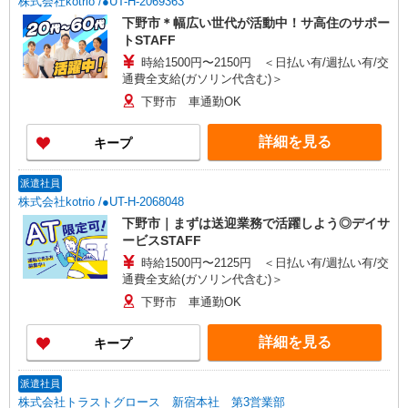
株式会社kotrio /●UT-H-2069363
下野市＊幅広い世代が活動中！サ高住のサポー
トSTAFF
時給1500円〜2150円 ＜日払い有/週払い有/交
通費全支給(ガソリン代含む)＞
下野市 車通勤OK
詳細を見る
キープ
派遣社員
株式会社kotrio /●UT-H-2068048
下野市｜まずは送迎業務で活躍しよう◎デイサ
ービスSTAFF
時給1500円〜2125円 ＜日払い有/週払い有/交
通費全支給(ガソリン代含む)＞
下野市 車通勤OK
詳細を見る
キープ
派遣社員
株式会社トラストグロース 新宿本社 第3営業部