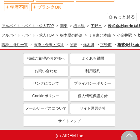
制服貸与
研修制度あり
学歴不問
ブランクOK
資格取得支援制度あり
もっと見る
同じ職種から求人を探す
アルバイト・バイト・求人TOP
関東
栃木県
下野市
株式会社kotrio /
医療・介護・福祉
アルバイト・バイト・求人TOP
栃木県の路線
ＪＲ東北本線
小金井駅
介護職・ヘルパー
職種・条件一覧
医療・介護・福祉
関東
栃木県
下野市
株式会社kotr
同じ特徴から求人を探す
掲載ご希望のお客様へ
よくある質問
未経験歓迎
ミドル（40代～）活躍中
お問い合わせ
利用規約
ボーナス・賞与あり
車通勤OK
交通費支給
社会保険あり
リンクについて
プライバシーポリシー
産休・育休取得実績あり
Cookieポリシー
個人情報保護方針
メールサービスについて
サイト運営会社
サイトマップ
(c) AIDEM Inc.