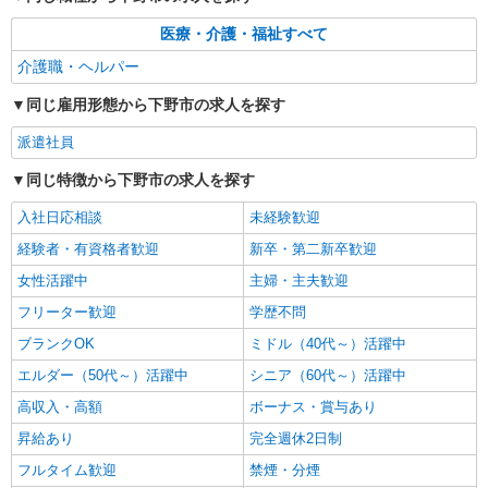
時給1500円〜2125円 ＜日払い有/週払い有/交
通費全支給(ガソリン代含む)＞
医療・介護・福祉すべて
下野市 小金井駅そば
介護職・ヘルパー
同じ雇用形態から下野市の求人を探す
詳細を見る
キープ
派遣社員
同じ特徴から下野市の求人を探す
入社日応相談
未経験歓迎
経験者・有資格者歓迎
新卒・第二新卒歓迎
女性活躍中
主婦・主夫歓迎
フリーター歓迎
学歴不問
ブランクOK
ミドル（40代～）活躍中
エルダー（50代～）活躍中
シニア（60代～）活躍中
高収入・高額
ボーナス・賞与あり
昇給あり
完全週休2日制
フルタイム歓迎
禁煙・分煙