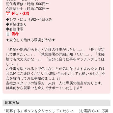
初任者研修：時給1500円〜
介護福祉士：時給1700円〜
休日・休暇
◆シフトにより週2〜4日休み
◆希望休あり
◆有給休暇
備考
★安心して働ける環境が大切★
『希望や制約があるけど介護の仕事がしたい…』、『長く安定
して働きたい…』、『就業部署の詳細が知りたい…』、『未経
験でも大丈夫かな…』、『自分に合う仕事をマッチングしてほ
しい…』
お仕事を探される上で色々なことが気になりますよね☆まずは
お気軽にご連絡ください!!お問い合わせだけでも構いません!!不
安を解消してお仕事始めましょう♪
当社はスタッフの皆様お一人お一人に専属の担当がおります。
就業前から就業中も全力でサポートいたします!!
応募方法
「応募する」ボタンをクリックしてください。（お電話でのご応募