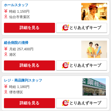
へ★サ高住スタッフ
ホールスタッフ
時給1500円〜2125円 ＜日払い有/週払い有/交
時給 1,150円
通費全支給(ガソリン代含む)＞
仙台市青葉区
下野市 小金井駅そば
詳細を見る
とりあえずキープ
詳細を見る
キープ
派遣社員
総合病院の清掃
株式会社kotrio /●UT-H-1733247
月給 257,400円
＜下野市＞障がい者デイサービスSTAFF＊40
港区
代・50代も活躍中
時給1500円〜2125円 ＜日払い有/週払い有/交
詳細を見る
とりあえずキープ
通費全支給(ガソリン代含む)＞
下野市 車通勤OK
レジ・商品陳列スタッフ
詳細を見る
キープ
時給 1,180円
堺市堺区
派遣社員
株式会社kotrio /●UT-H-2067132
詳細を見る
とりあえずキープ
下野市≫家庭的でこぢんまりしたグルホ＊家事