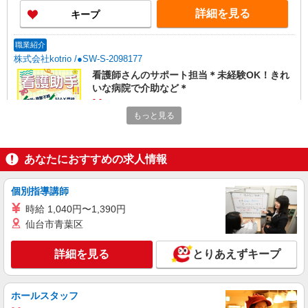
詳細を見る
キープ
職業紹介
株式会社kotrio /●SW-S-2098177
看護師さんのサポート担当＊未経験OK！きれ
いな病院で介助など＊
【正社員】月給240,000〜400,000円 ・基本
もっと見る
給：200,000円〜220,000円 ・資格手当：10,000〜
30,000円 ・役職手当：10,000〜70,000円 ・処遇改
埼玉県さいたま市岩槻区
善手当：20,000〜60,000円（勤続年数、保有資格
により変動） ・固定残業手当：20,000円（10時
あなたにおすすめの求人情報
詳細を見る
キープ
間） ※固定残業時間を超過する場合には超過勤務
手当として別途支給 ・夜勤手当：10,000円/1回
個別指導講師
（上記給与とは別に支給） 下記資格をお持ちの方
職業紹介
歓迎 ・認知症介護基礎研修 ・初任者研修 ・実務
時給 1,040円〜1,390円
株式会社トラストグロース 新宿本社 第3営業部
者研修 ・介護福祉士 など
仙台市青葉区
特別養護老人ホームでの看護師
月給：190,000円〜300,000円 ※資格や経験な
詳細を見る
とりあえずキープ
どによる ＊オンコール手当2000円/回（月7回程
度）
埼玉県さいたま市岩槻区
ホールスタッフ
詳細を見る
キープ