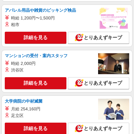
岩槻駅★未経験から高時給1550円〜★病院の
アパレル用品や雑貨のピッキング検品
看護助手
時給 1,200円〜1,500円
時給1550円〜2312円 ＜交通費全支給(ガソリ
柏市
ン代含む)＞
岩槻
詳細を見る
とりあえずキープ
詳細を見る
キープ
マンションの受付・案内スタッフ
派遣社員
時給 2,000円
株式会社kotrio /●SI-H-2024412
渋谷区
＜東岩槻駅＞元気も、プライベートも諦めない
＊週3〜OK/看護助手
詳細を見る
とりあえずキープ
時給1600円〜2250円 ＜日払い有/週払い有/交
通費全支給(ガソリン代含む)＞
さいたま市岩槻区
大学病院の中材滅菌
月給 254,160円
詳細を見る
キープ
足立区
職業紹介
詳細を見る
とりあえずキープ
株式会社kotrio /●SW-S-2097596