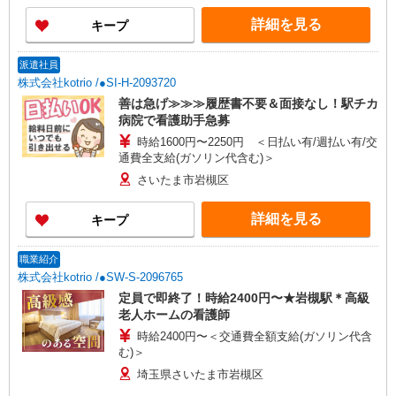
詳細を見る
キープ
派遣社員
株式会社kotrio /●SI-H-2093720
善は急げ≫≫≫履歴書不要＆面接なし！駅チカ
病院で看護助手急募
時給1600円〜2250円 ＜日払い有/週払い有/交
通費全支給(ガソリン代含む)＞
さいたま市岩槻区
詳細を見る
キープ
職業紹介
株式会社kotrio /●SW-S-2096765
定員で即終了！時給2400円〜★岩槻駅＊高級
老人ホームの看護師
時給2400円〜＜交通費全額支給(ガソリン代含
む)＞
埼玉県さいたま市岩槻区