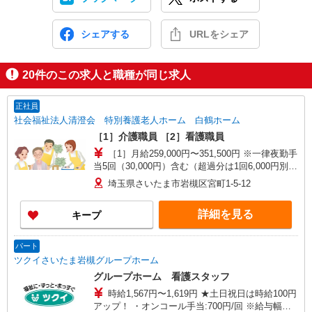
シェアする
URLをシェア
20
件のこの求人と職種が同じ求人
正社員
社会福祉法人清澄会 特別養護老人ホーム 白鶴ホーム
［1］介護職員 ［2］看護職員
［1］月給259,000円〜351,500円 ※一律夜勤手
当5回（30,000円）含む（超過分は1回6,000円別途
支給） ※下記一律処遇支援手当含む ■10年以上介
埼玉県さいたま市岩槻区宮町1-5-12
護経験のある介護福祉士 月額74,500円 ■その他
の方 月額61,000円 ［2］月給267,250円〜
詳細を見る
キープ
281,250円 ※一律処遇支援手当24,250円・職務手
当（オンコール）含む ※別途、資格手当等あり ※
給与幅は、資格・経験による
パート
ツクイさいたま岩槻グループホーム
グループホーム 看護スタッフ
時給1,567円〜1,619円 ★土日祝日は時給100円
アップ！ ・オンコール手当:700円/回 ※給与幅は