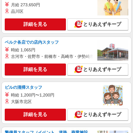
賞与：年2回(計2.50ヶ月分/前年実績)
派遣社員
月給 273,650円
株式会社トラストグロース 新宿本社 第3営業部
品川区
特別養護老人ホームでの看護師
時給：准看護師2000円〜2100円 看護
詳細を見る
とりあえずキープ
師2100円〜2200円 ※資格や経験などによる
埼玉県さいたま市岩槻区
ベルク各店での店内スタッフ
詳細を見る
時給 1,065円
キープ
古河市・佐野市・前橋市・高崎市・伊勢崎市・太田市・館林市・
職業紹介
株式会社kotrio /●SW-S-1744641
詳細を見る
とりあえずキープ
岩槻駅≫高級シニアマンションの看護職員募集
♪負担少なめ◎
ビルの清掃スタッフ
【正社員】月給320,000〜500,000円 ・基本
給：280,000円〜420,000円 ・調整手当：10,000
時給 1,200円〜1,200円
円〜30,000円 ・職務手当：10,000円〜30,000円 ・
大阪市北区
岩槻
固定残業手当：20,000円（10時間） ※固定残業時
間を超過する場合には超過勤務手当として別途支
詳細を見る
とりあえずキープ
詳細を見る
キープ
給 ・夜勤手当：10,000円/1回（上記給与とは別に
支給）
派遣社員
警備員スタッフ（イベント、道路、商業施設、