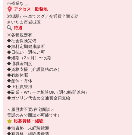
※残業なし
アクセス・勤務地
岩槻駅から車でスグ／交通費全額支給
さいたま市岩槻区
待遇
※各種規定有
◆社会保険完備
◆無料定期健康診断
◆日払い・週払い可
◆短期（2ヶ月）〜長期
◆退職金制度
◆資格支援（介護資格のみ）
◆有給休暇
◆産休・育休
◆正社員登用
◆副業・Wワーク相談OK（週40時間以内）
◆ガソリン代含め交通費全額支給
＜履歴書不要/在宅面談＞
電話のみで面談が可能です♪
応募資格・経験
◆無資格・未経験歓迎
◆有資格・経験者優遇