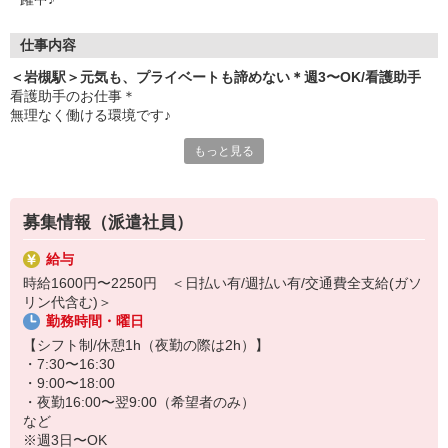
仕事内容
＜岩槻駅＞元気も、プライベートも諦めない＊週3〜OK/看護助手
看護助手のお仕事＊
無理なく働ける環境です♪
もっと見る
≪おもな仕事内容≫
・患者さんの生活面の介助
・シーツ交換
・病室の清掃
募集情報（派遣社員）
・医療器具の消毒
など
給与
時給1600円〜2250円 ＜日払い有/週払い有/交通費全支給(ガソ
病院内でのサポートがおもなお仕事！難しい医療行為は一切ないの
リン代含む)＞
で、すぐに活躍できます◎
勤務時間・曜日
残業は一切ありません！定時になったら即退勤OK♪退勤後は家事を
【シフト制/休憩1h（夜勤の際は2h）】
するもよし、趣味に没頭するもよし！プライベートを大切にしなが
・7:30〜16:30
ら働きましょう◎
・9:00〜18:00
・夜勤16:00〜翌9:00（希望者のみ）
など
※週3日〜OK