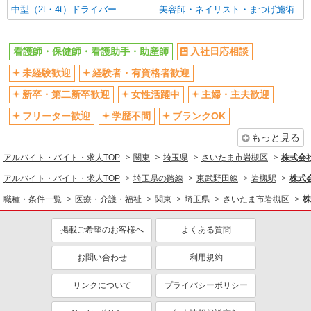
中型（2t・4t）ドライバー
美容師・ネイリスト・まつげ施術
バイク通勤OK
自転車通勤OK
残業少なめ（月20h未満）
交通費支給
看護師・保健師・看護助手・助産師
入社日応相談
社会保険あり
産休・育休取得実績あり
退職金・財形貯蓄制度あり
未経験歓迎
経験者・有資格者歓迎
各種手当（家族・役職・インセン
ティブなど）あり
新卒・第二新卒歓迎
女性活躍中
主婦・主夫歓迎
制服貸与
研修制度あり
フリーター歓迎
学歴不問
ブランクOK
資格取得支援制度あり
もっと見る
同じ職種から求人を探す
アルバイト・バイト・求人TOP
関東
埼玉県
さいたま市岩槻区
株式会社k
医療・介護・福祉
アルバイト・バイト・求人TOP
埼玉県の路線
東武野田線
岩槻駅
株式会
看護師・保健師・看護助手・助産師
職種・条件一覧
医療・介護・福祉
関東
埼玉県
さいたま市岩槻区
株
同じ特徴から求人を探す
掲載ご希望のお客様へ
よくある質問
未経験歓迎
ミドル（40代～）活躍中
お問い合わせ
利用規約
ボーナス・賞与あり
車通勤OK
交通費支給
社会保険あり
リンクについて
プライバシーポリシー
産休・育休取得実績あり