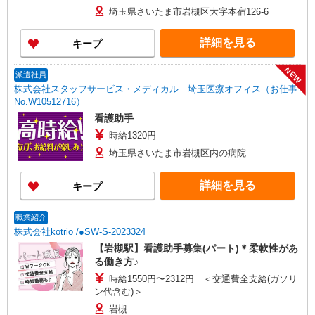
資格・経験等による
埼玉県さいたま市岩槻区大字本宿126-6
詳細を見る
キープ
NEW
派遣社員
株式会社スタッフサービス・メディカル 埼玉医療オフィス（お仕事
No.W10512716）
看護助手
時給1320円
埼玉県さいたま市岩槻区内の病院
詳細を見る
キープ
職業紹介
株式会社kotrio /●SW-S-2023324
【岩槻駅】看護助手募集(パート)＊柔軟性があ
る働き方♪
時給1550円〜2312円 ＜交通費全支給(ガソリ
ン代含む)＞
岩槻