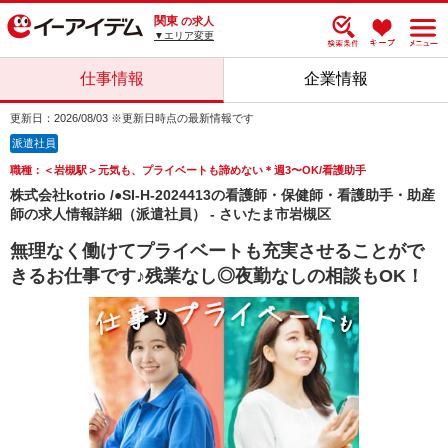
関東
の求人
▼エリア変更
仕事情報
企業情報
更新日：2026/08/03 ※更新日時点の最新情報です
派遣社員
職種：＜岩槻駅＞元気も、プライベートも諦めない＊週3〜OK/看護助手
株式会社kotrio /●SI-H-2024413の看護師・保健師・看護助手・助産
師の求人情報詳細（派遣社員） - さいたま市岩槻区
無理なく働けてプライベートも充実させることがで
きるお仕事です♪残業なし◎夜勤なしの相談もOK！