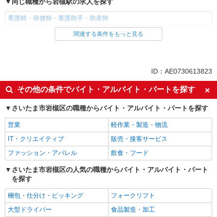
同じ職種から岩槻駅の求人を探す
看護師・保健師・看護助手・助産師
関連する条件をもっと見る
同じ雇用形態から岩槻駅の求人を探す
派遣社員
同じ特徴から岩槻駅の求人を探す
ID：AE0730613823
入社日応相談
未経験歓迎
その他の条件でバイト・アルバイト・パートを探す
経験者・有資格者歓迎
新卒・第二新卒歓迎
さいたま市岩槻区の職種からバイト・アルバイト・パートを探す
女性活躍中
主婦・主夫歓迎
営業
軽作業・製造・物流
フリーター歓迎
学歴不問
IT・クリエイティブ
販売・接客サービス
ブランクOK
ミドル（40代～）活躍中
ファッション・アパレル
飲食・フード
エルダー（50代～）活躍中
シニア（60代～）活躍中
高収入・高額
さいたま市岩槻区の人気の職種からバイト・アルバイト・パート
ボーナス・賞与あり
を探す
昇給あり
完全週休2日制
梱包・仕分け・ピッキング
フォークリフト
フルタイム歓迎
禁煙・分煙
大型ドライバー
食品製造・加工
駅直結・駅チカ
車通勤OK