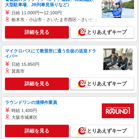
株式会社kotrio /●SI-H-2101938
大型駐車場、JR列車見張りなど）
【職場環境◎】よすぎて全私が泣いた≫看護助
日給 11,000円〜12,100円
手募集♪未経験OK！
栃木市・小山市・さいたま市西区・さいたま市岩槻区・久喜市・
時給1600円〜2250円 ＜日払い有/週払い有/交
通費全支給(ガソリン代含む)＞
詳細を見る
とりあえずキープ
さいたま市岩槻区
詳細を見る
キープ
マイクロバスにて教習所に通う生徒の送迎ドラ
イバー
派遣社員
日給 15,850円
株式会社kotrio /●SI-H-2093709
箕面市
善は急げ≫≫≫履歴書不要＆面接なし！駅チカ
病院で看護助手急募
詳細を見る
とりあえずキープ
時給1600円〜2250円 ＜日払い有/週払い有/交
通費全支給(ガソリン代含む)＞
ラウンドワンの清掃作業員
さいたま市岩槻区
時給 1,400円
大阪市城東区
詳細を見る
キープ
詳細を見る
とりあえずキープ
職業紹介
株式会社kotrio /●SW-S-2087055