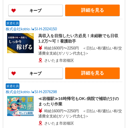
詳細を見る
キープ
派遣社員
株式会社kotrio /●SI-H-2024150
高収入を目指したい方必見！未経験でも日収
1.2万〜可！看護助手
時給1600円〜2250円 ＜日払い有/週払い有/交
通費全支給(ガソリン代含む)＞
さいたま市岩槻区
詳細を見る
キープ
派遣社員
株式会社kotrio /●SI-H-2076298
≪岩槻駅≫16時帰宅もOK♪病院で補助だけの
まったり作業
時給1600円〜2250円 ＜日払い有/週払い有/交
通費全支給(ガソリン代含む)＞
さいたま市岩槻区