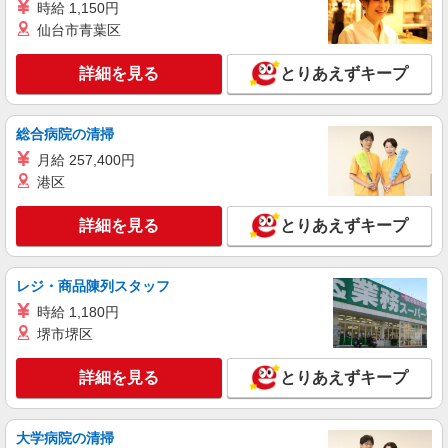
時給 1,150円
仙台市青葉区
派遣社員
株式会社kotrio /●SI-H-2024281
詳細を見る
とりあえずキープ
≪東岩槻駅≫年齢不問！０からスタートでも活
躍できる看護助手♪
時給1600円〜2250円 ＜日払い有/週払い有/交
総合病院の清掃
通費全支給(ガソリン代含む)＞
月給 257,400円
さいたま市岩槻区
港区
詳細を見る
キープ
詳細を見る
とりあえずキープ
職業紹介
株式会社トラストグロース 新宿本社 第3営業部
レジ・商品陳列スタッフ
病院での看護師
時給 1,180円
月給：316,800円 ＊基本給 226,800円＋一律
堺市堺区
手当90,000円 ＊一律手当内訳 資格手当10,000円
調整手当10,000円 皆勤手当10,000円 夜勤手
埼玉県さいたま市岩槻区
詳細を見る
とりあえずキープ
当60,000円(15,000円/回×4回分) ＊別途手当 皆
勤手当 10,000円 休日手当 1,500円/日 通勤手
詳細を見る
キープ
当 上限20,000円/月 その他、休日手当・住宅手
当・時間外手当あり ＊昇給・賞与 昇給：年1回
大学病院の清掃