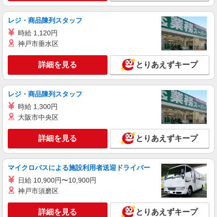
≪正社員≫岩槻駅＊看護助手としてキャリアを
築くチャンス！
レジ・商品陳列スタッフ
【正社員】月給240,000〜400,000円 ・基本
時給 1,120円
給：200,000円〜220,000円 ・資格手当：10,000〜
神戸市垂水区
30,000円 ・役職手当：10,000〜70,000円 ・処遇改
埼玉県さいたま市岩槻区
善手当：20,000〜60,000円（勤続年数、保有資格
により変動） ・固定残業手当：20,000円（10時
詳細を見る
とりあえずキープ
詳細を見る
キープ
間） ※固定残業時間を超過する場合には超過勤務
手当として別途支給 ・夜勤手当：10,000円/1回
（上記給与とは別に支給） 下記資格をお持ちの方
職業紹介
レジ・商品陳列スタッフ
歓迎 ・認知症介護基礎研修 ・初任者研修 ・実務
株式会社kotrio /●SW-S-2023110
者研修 ・介護福祉士 など
時給 1,300円
≪岩槻駅≫無資格・未経験OKの看護助手！医
大阪市中央区
療行為なし♪
【正社員】月給240,000〜400,000円 ・基本
詳細を見る
とりあえずキープ
給：200,000円〜220,000円 ・資格手当：10,000〜
30,000円 ・役職手当：10,000〜70,000円 ・処遇改
岩槻
善手当：20,000〜60,000円（勤続年数、保有資格
マイクロバスによる施設利用者送迎ドライバー
により変動） ・固定残業手当：20,000円（10時
詳細を見る
キープ
間） ※固定残業時間を超過する場合には超過勤務
日給 10,900円〜10,900円
手当として別途支給 ・夜勤手当：10,000円/1回
神戸市須磨区
（上記給与とは別に支給） 下記資格をお持ちの方
歓迎 ・認知症介護基礎研修 ・初任者研修 ・実務
詳細を見る
とりあえずキープ
者研修 ・介護福祉士 など