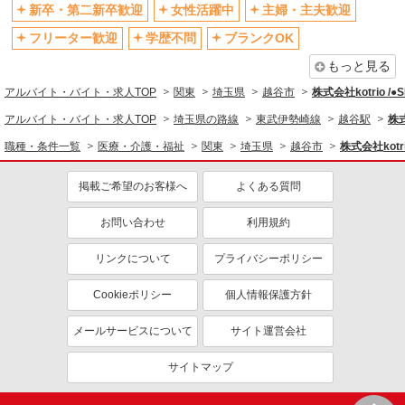
制服貸与
研修制度あり
新卒・第二新卒歓迎
女性活躍中
主婦・主夫歓迎
資格取得支援制度あり
フリーター歓迎
学歴不問
ブランクOK
同じ職種から求人を探す
もっと見る
アルバイト・バイト・求人TOP
関東
埼玉県
越谷市
株式会社kotrio /
医療・介護・福祉
アルバイト・バイト・求人TOP
埼玉県の路線
東武伊勢崎線
越谷駅
株式
看護師・保健師・看護助手・助産師
職種・条件一覧
医療・介護・福祉
関東
埼玉県
越谷市
株式会社kotri
同じ特徴から求人を探す
掲載ご希望のお客様へ
よくある質問
未経験歓迎
ミドル（40代～）活躍中
ボーナス・賞与あり
車通勤OK
お問い合わせ
利用規約
交通費支給
社会保険あり
リンクについて
プライバシーポリシー
産休・育休取得実績あり
Cookieポリシー
個人情報保護方針
メールサービスについて
サイト運営会社
サイトマップ