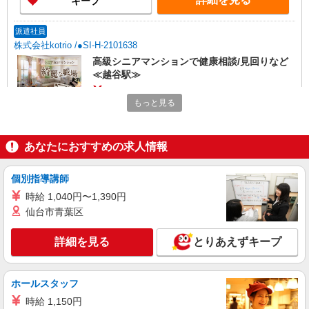
キープ
派遣社員
株式会社kotrio /●SI-H-2101638
高級シニアマンションで健康相談/見回りなど
≪越谷駅≫
時給2400円〜3000円 ＜日払い有/週払い有/交
もっと見る
通費全支給(ガソリン代含む)＞
越谷市｜越谷駅
あなたにおすすめの求人情報
詳細を見る
キープ
個別指導講師
職業紹介
時給 1,040円〜1,390円
株式会社kotrio /●SW-S-2097462
仙台市青葉区
≪正社員≫北越谷駅＊看護助手としてキャリア
を築くチャンス！
詳細を見る
とりあえずキープ
【正社員】月給240,000〜400,000円 ・基本
給：200,000円〜220,000円 ・資格手当：10,000〜
30,000円 ・役職手当：10,000〜70,000円 ・処遇改
埼玉県越谷市
善手当：20,000〜60,000円（勤続年数、保有資格
ホールスタッフ
により変動） ・固定残業手当：20,000円（10時
時給 1,150円
詳細を見る
キープ
間） ※固定残業時間を超過する場合には超過勤務