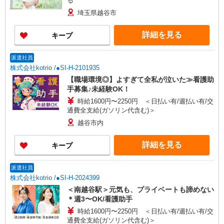
る
埼玉県越谷市
詳細を見る
キープ
派遣社員
株式会社kotrio /●SI-H-2101935
【職場環境◎】よすぎて全私が泣いた≫看護助
手募集♪未経験OK！
時給1600円〜2250円 ＜日払い有/週払い有/交
通費全支給(ガソリン代含む)＞
越谷市内
詳細を見る
キープ
派遣社員
株式会社kotrio /●SI-H-2024399
＜南越谷駅＞元気も、プライベートも諦めない
＊週3〜OK/看護助手
時給1600円〜2250円 ＜日払い有/週払い有/交
通費全支給(ガソリン代含む)＞