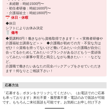
・未経験：時給1500円〜
・初任者研修：時給1600円〜
・介護福祉士：時給1800円〜
休日・休暇
◆休日
シフトによりお休み決定
備考
◆受講料0円！働きながら資格取得できます！＜＜実務者研修や
介護福祉士講座など＞＞ ◆介護職が初めての方・不安な方は
ぜひ！☆資格を持ってないけど働いてみたい☆介護職が自分に
合ってるかためしてみたい☆ブランクがあるけどもう一度頑張
ってみたい☆家事や育児と両立しながら働きたい・・・などな
ど。
介護職で働きたいあなたの完全バックアップをさせていただき
ます！何なりとご相談下さい！
応募方法
「応募する」ボタンをクリックしてください。（お電話でのご応募
も承っております）来社不要・履歴書不要・電話のみで面談が可能
です。もちろんご来社面談も可能です。お気軽にお申し付け下さ
い。