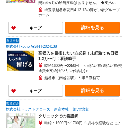
契約4ヵ月の給与変動はありません。 ◆支払い方
法：月1回 ◆交通費:一部支給 ※直行直帰OK
埼玉県越谷市花田4-12-12の障がい者グループ
ホーム
詳細を見る
キープ
派遣社員
株式会社kotrio /●SI-H-2024138
高収入を目指したい方必見！未経験でも日収
1.2万〜可！看護助手
時給1600円〜2250円 ＜日払い有/週払い有/交
通費全支給(ガソリン代含む)＞
越谷市（南越谷駅）＊即日勤務可
詳細を見る
キープ
職業紹介
株式会社トラストグロース 新宿本社 第3営業部
クリニックでの看護師
時給：1600円〜1700円 ※資格や経験などによ