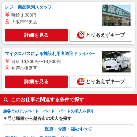
資格手当15000円/夜勤手当48000円） 看護
師298,000円（基本給230,000円/資格手当20000円/
レジ・商品陳列スタッフ
埼玉県越谷市
当直手当48000円）
時給 1,300円
詳細を見る
大阪市中央区
キープ
詳細を見る
とりあえずキープ
アルバイト
パート
職業紹介
株式会社トラストグロース 新宿本社 第3営業部
保育園での看護師
マイクロバスによる施設利用者送迎ドライバー
時給：1600円 ※資格や経験などにより変動あ
日給 10,900円〜10,900円
り
神戸市須磨区
埼玉県越谷市
詳細を見る
とりあえずキープ
詳細を見る
キープ
このお仕事に関連する条件で探す
越谷市のアルバイト・バイト・パートの求人を探す
同じ職種から越谷市の求人を探す
医療・介護・福祉すべて