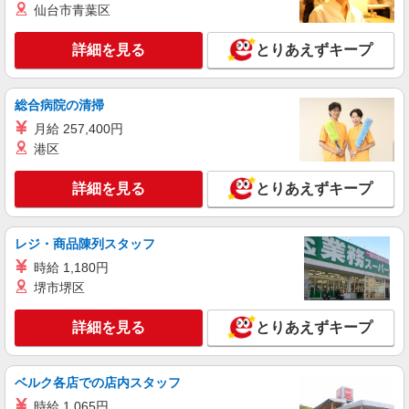
仙台市青葉区
手当として別途支給 ・夜勤手当：10,000円/1回
（上記給与とは別に支給） 下記資格をお持ちの方
派遣社員
歓迎 ・認知症介護基礎研修 ・初任者研修 ・実務
詳細を見る
とりあえずキープ
株式会社トラストグロース 新宿本社 第3営業部
者研修 ・介護福祉士 など
特別養護老人ホームでの看護師
時給：准看護師2000円/看護師2100円 ※資格に
総合病院の清掃
よる
月給 257,400円
埼玉県越谷市
港区
詳細を見る
キープ
詳細を見る
とりあえずキープ
職業紹介
株式会社kotrio /●SW-S-2096633
レジ・商品陳列スタッフ
定員で即終了！時給2400円〜★越谷駅＊高級
時給 1,180円
老人ホームの看護師
堺市堺区
時給2400円〜＜交通費全額支給(ガソリン代含
む)＞
詳細を見る
とりあえずキープ
埼玉県越谷市
詳細を見る
キープ
ベルク各店での店内スタッフ
時給 1,065円