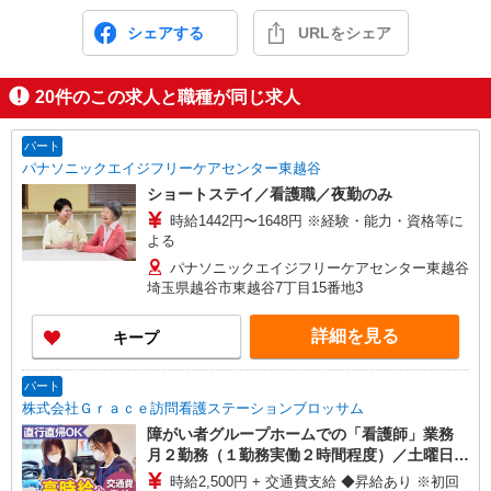
シェアする
URLをシェア
20
件のこの求人と職種が同じ求人
パート
パナソニックエイジフリーケアセンター東越谷
ショートステイ／看護職／夜勤のみ
時給1442円〜1648円 ※経験・能力・資格等に
よる
パナソニックエイジフリーケアセンター東越谷
埼玉県越谷市東越谷7丁目15番地3
詳細を見る
キープ
パート
株式会社Ｇｒａｃｅ訪問看護ステーションブロッサム
障がい者グループホームでの「看護師」業務
月２勤務（１勤務実働２時間程度）／土曜日や
日曜日等 ※平日の場合は１５：３０以降可
時給2,500円 + 交通費支給 ◆昇給あり ※初回