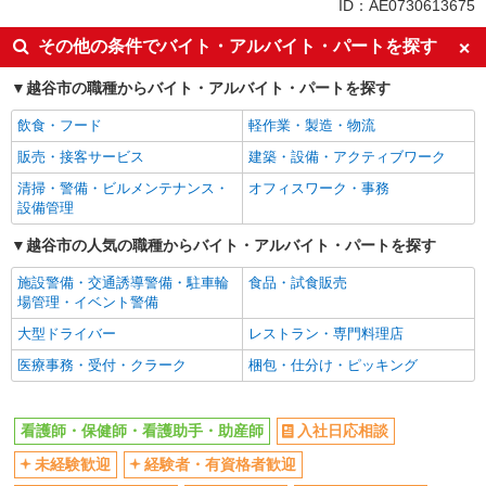
ID：AE0730613675
入社日応相談
未経験歓迎
その他の条件でバイト・アルバイト・パートを探す
経験者・有資格者歓迎
新卒・第二新卒歓迎
越谷市の職種からバイト・アルバイト・パートを探す
女性活躍中
主婦・主夫歓迎
飲食・フード
軽作業・製造・物流
フリーター歓迎
学歴不問
販売・接客サービス
建築・設備・アクティブワーク
ブランクOK
ミドル（40代～）活躍中
清掃・警備・ビルメンテナンス・
オフィスワーク・事務
エルダー（50代～）活躍中
シニア（60代～）活躍中
設備管理
高収入・高額
ボーナス・賞与あり
越谷市の人気の職種からバイト・アルバイト・パートを探す
昇給あり
完全週休2日制
施設警備・交通誘導警備・駐車輪
食品・試食販売
フルタイム歓迎
禁煙・分煙
場管理・イベント警備
駅直結・駅チカ
車通勤OK
大型ドライバー
レストラン・専門料理店
バイク通勤OK
自転車通勤OK
医療事務・受付・クラーク
梱包・仕分け・ピッキング
残業少なめ（月20h未満）
交通費支給
社会保険あり
産休・育休取得実績あり
看護師・保健師・看護助手・助産師
入社日応相談
退職金・財形貯蓄制度あり
各種手当（家族・役職・インセン
未経験歓迎
経験者・有資格者歓迎
ティブなど）あり