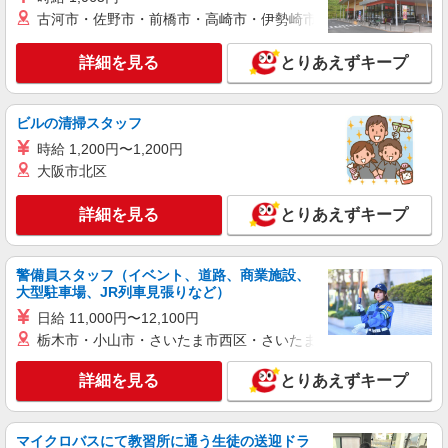
派遣社員
古河市・佐野市・前橋市・高崎市・伊勢崎市・太田市・館林市・
株式会社トラストグロース 新宿本社 第3営業部
介護付き有料老人ホームでの夜専看護師
詳細を見る
とりあえずキープ
1夜勤：39600円〜41400円 ※資格や経験など
による
埼玉県越谷市
ビルの清掃スタッフ
時給 1,200円〜1,200円
詳細を見る
キープ
大阪市北区
派遣社員
詳細を見る
とりあえずキープ
株式会社トラストグロース 新宿本社 第3営業部
特別養護老人ホームでの看護師
警備員スタッフ（イベント、道路、商業施設、
時給：准看護師2150円/看護師2250円
大型駐車場、JR列車見張りなど）
埼玉県越谷市
日給 11,000円〜12,100円
栃木市・小山市・さいたま市西区・さいたま市岩槻区・久喜市・
詳細を見る
キープ
詳細を見る
とりあえずキープ
職業紹介
株式会社kotrio /●SW-S-2097293
越谷駅│チーム医療の一員。未経験でも力にな
マイクロバスにて教習所に通う生徒の送迎ドラ