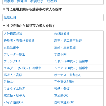
看護師・保健師・看護助手・助産師
同じ雇用形態から越谷市の求人を探す
派遣社員
同じ特徴から越谷市の求人を探す
入社日応相談
未経験歓迎
経験者・有資格者歓迎
新卒・第二新卒歓迎
女性活躍中
主婦・主夫歓迎
フリーター歓迎
学歴不問
ブランクOK
ミドル（40代～）活躍中
エルダー（50代～）活躍中
シニア（60代～）活躍中
高収入・高額
ボーナス・賞与あり
昇給あり
完全週休2日制
フルタイム歓迎
禁煙・分煙
駅直結・駅チカ
車通勤OK
バイク通勤OK
自転車通勤OK