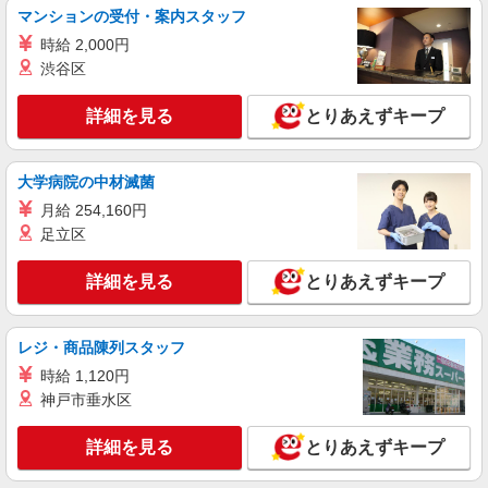
看護助手
マンションの受付・案内スタッフ
時給1400円
時給 2,000円
埼玉県越谷市内の病院
渋谷区
詳細を見る
キープ
詳細を見る
とりあえずキープ
派遣社員
株式会社kotrio /●SI-H-2076425
大学病院の中材滅菌
＜高時給＞南越谷駅近くの病院で安定した働き
月給 254,160円
方を★看護助手♪
足立区
時給1600円〜2250円 ＜日払い有/週払い有/交
通費全支給(ガソリン代含む)＞
詳細を見る
とりあえずキープ
越谷市（南越谷駅）
詳細を見る
レジ・商品陳列スタッフ
キープ
時給 1,120円
職業紹介
神戸市垂水区
株式会社トラストグロース 新宿本社 第3営業部
介護付き有料老人ホームでの看護師
詳細を見る
とりあえずキープ
月給：准看護師263,000円（基本給200,000円/