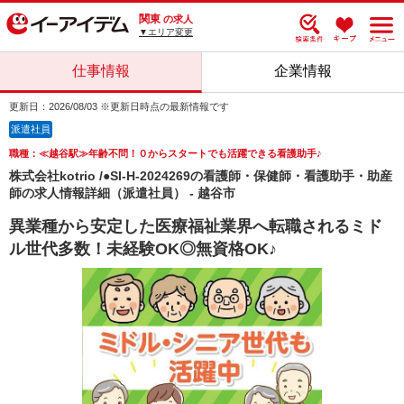
関東
の求人
▼エリア変更
仕事情報
企業情報
更新日：2026/08/03 ※更新日時点の最新情報です
派遣社員
職種：≪越谷駅≫年齢不問！０からスタートでも活躍できる看護助手♪
株式会社kotrio /●SI-H-2024269の看護師・保健師・看護助手・助産
師の求人情報詳細（派遣社員） - 越谷市
異業種から安定した医療福祉業界へ転職されるミド
ル世代多数！未経験OK◎無資格OK♪