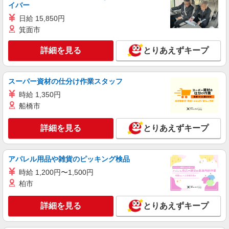
イバー
れる看護助手
日給 15,850円
【正社員】月給240,000〜400,000円 ・基本
給：200,000円〜220,000円 ・資格手当：10,000〜
箕面市
30,000円 ・役職手当：10,000〜70,000円 ・処遇改
埼玉県越谷市
善手当：20,000〜60,000円（勤続年数、保有資格
詳細を見る
とりあえずキープ
により変動） ・固定残業手当：20,000円（10時
詳細を見る
キープ
間） ※固定残業時間を超過する場合には超過勤務
手当として別途支給 ・夜勤手当：10,000円/1回
スーパー資材の仕分け作業スタッフ
（上記給与とは別に支給） 下記資格をお持ちの方
職業紹介
歓迎 ・認知症介護基礎研修 ・初任者研修 ・実務
時給 1,350円
株式会社kotrio /●SW-S-2096637
者研修 ・介護福祉士 など
船橋市
定員で即終了！時給2400円〜★北越谷駅＊高
級老人ホームの看護師
詳細を見る
とりあえずキープ
時給2400円〜＜交通費全額支給(ガソリン代含
む)＞
埼玉県越谷市
アパレル用品や雑貨のピッキング検品
時給 1,200円〜1,500円
詳細を見る
キープ
柏市
派遣社員
詳細を見る
とりあえずキープ
株式会社スタッフサービス・メディカル 埼玉医療オフィス（お仕事
No.W10503431）