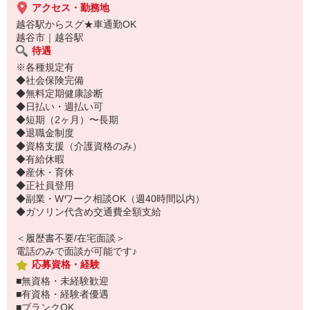
アクセス・勤務地
越谷駅からスグ★車通勤OK
越谷市｜越谷駅
待遇
※各種規定有
◆社会保険完備
◆無料定期健康診断
◆日払い・週払い可
◆短期（2ヶ月）〜長期
◆退職金制度
◆資格支援（介護資格のみ）
◆有給休暇
◆産休・育休
◆正社員登用
◆副業・Wワーク相談OK（週40時間以内）
◆ガソリン代含め交通費全額支給
＜履歴書不要/在宅面談＞
電話のみで面談が可能です♪
応募資格・経験
■無資格・未経験歓迎
■有資格・経験者優遇
■ブランクOK