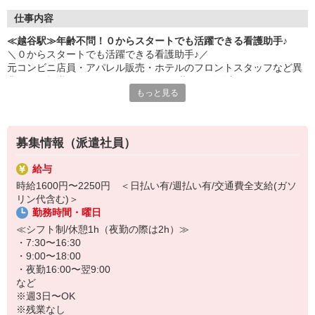
仕事内容
≪越谷駅≫年齢不問！０からスタートでも活躍できる看護助手♪
＼０からスタートでも活躍できる看護助手♪／
元コンビニ店員・アパレル販売・ホテルのフロントスタッフなど異
業種から転職された40・50代のミドル世代が活躍中♪
もっと見る
＜おもな仕事内容＞
＊備品管理
＊シーツ交換
募集情報（派遣社員）
＊患者さんの誘導
＊入浴や食事などの介助 など
給与
時給1600円〜2250円 ＜日払い有/週払い有/交通費全支給(ガソ
環境、待遇どちらも良好◎
リン代含む)＞
病院勤務が初めての方の定着率も高め☆
勤務時間・曜日
お試し2ヶ月〜の勤務も大歓迎です♪
≪シフト制/休憩1h（夜勤の際は2h）≫
・7:30〜16:30
・9:00〜18:00
・夜勤16:00〜翌9:00
など
※週3日〜OK
※残業なし