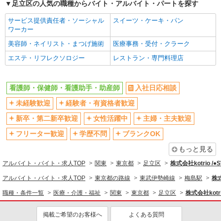
足立区の人気の職種からバイト・アルバイト・パートを探す
昇給あり
完全週休2日制
サービス提供責任者・ソーシャル
スイーツ・ケーキ・パン
フルタイム歓迎
禁煙・分煙
ワーカー
駅直結・駅チカ
車通勤OK
美容師・ネイリスト・まつげ施術
医療事務・受付・クラーク
バイク通勤OK
自転車通勤OK
エステ・リフレクソロジー
レストラン・専門料理店
残業少なめ（月20h未満）
交通費支給
社会保険あり
産休・育休取得実績あり
看護師・保健師・看護助手・助産師
入社日応相談
退職金・財形貯蓄制度あり
各種手当（家族・役職・インセン
未経験歓迎
経験者・有資格者歓迎
ティブなど）あり
制服貸与
研修制度あり
新卒・第二新卒歓迎
女性活躍中
主婦・主夫歓迎
資格取得支援制度あり
フリーター歓迎
学歴不問
ブランクOK
同じ職種から求人を探す
もっと見る
アルバイト・バイト・求人TOP
関東
東京都
足立区
株式会社kotrio /
医療・介護・福祉
アルバイト・バイト・求人TOP
東京都の路線
東武伊勢崎線
梅島駅
株式
看護師・保健師・看護助手・助産師
職種・条件一覧
医療・介護・福祉
関東
東京都
足立区
株式会社kotr
同じ特徴から求人を探す
掲載ご希望のお客様へ
よくある質問
未経験歓迎
ミドル（40代～）活躍中