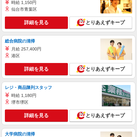
看護助手
時給 1,150円
仙台市青葉区
時給1400円
東京都足立区内の病院
詳細を見る
とりあえずキープ
詳細を見る
キープ
総合病院の清掃
NEW
派遣社員
月給 257,400円
株式会社スタッフサービス・メディカル 東東京医療オフィス（お仕
港区
事No.W10487531）
看護助手
詳細を見る
とりあえずキープ
時給1400円
東京都足立区内の病院
レジ・商品陳列スタッフ
詳細を見る
キープ
時給 1,180円
堺市堺区
NEW
派遣社員
株式会社スタッフサービス・メディカル 東東京医療オフィス（お仕
詳細を見る
とりあえずキープ
事No.W10479946）
看護助手
時給1400円
大学病院の清掃