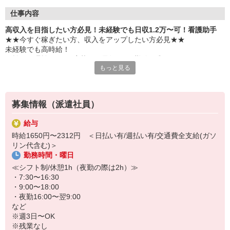
仕事内容
高収入を目指したい方必見！未経験でも日収1.2万〜可！看護助手
★★今すぐ稼ぎたい方、収入をアップしたい方必見★★
未経験でも高時給！
日払い・週払いOK＆応募から最短3日で勤務可◎
もっと見る
医療業界で安定して働ける人気の看護助手♪
＜おもな仕事内容＞
・シーツ交換
募集情報（派遣社員）
・病室の清掃
・医療器具の消毒
給与
・患者さんの介助
時給1650円〜2312円 ＜日払い有/週払い有/交通費全支給(ガソ
など
リン代含む)＞
勤務時間・曜日
研修・サポート体制がしっかりしているので
無資格・未経験・ブランクがある方も安心して働けます♪
≪シフト制/休憩1h（夜勤の際は2h）≫
・7:30〜16:30
【日収例】
・9:00〜18:00
時給1,550円×8h＝12,400円
・夜勤16:00〜翌9:00
※さらに稼ぎたい方は夜勤シフトも入れます！
など
※週3日〜OK
※残業なし