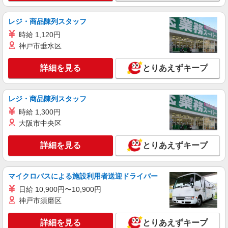
派遣社員
株式会社kotrio /●SW-H1-2098875
レジ・商品陳列スタッフ
六町駅＊サ高住＊シフト融通が利くため子育て
時給 1,120円
世代から大人気♪
神戸市垂水区
時給2400円〜3000円 ＜日払い有/週払い有/交
通費全支給(ガソリン代含む)＞
詳細を見る
とりあえずキープ
足立区 ※最寄り駅：六町
詳細を見る
キープ
レジ・商品陳列スタッフ
時給 1,300円
大阪市中央区
詳細を見る
とりあえずキープ
マイクロバスによる施設利用者送迎ドライバー
日給 10,900円〜10,900円
神戸市須磨区
詳細を見る
とりあえずキープ