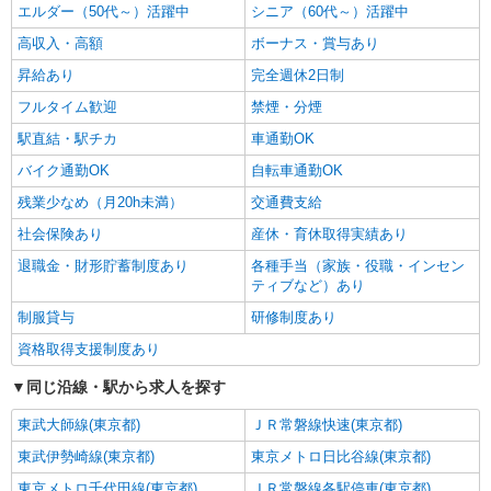
エルダー（50代～）活躍中
シニア（60代～）活躍中
高収入・高額
ボーナス・賞与あり
昇給あり
完全週休2日制
フルタイム歓迎
禁煙・分煙
駅直結・駅チカ
車通勤OK
バイク通勤OK
自転車通勤OK
残業少なめ（月20h未満）
交通費支給
社会保険あり
産休・育休取得実績あり
退職金・財形貯蓄制度あり
各種手当（家族・役職・インセン
ティブなど）あり
制服貸与
研修制度あり
資格取得支援制度あり
同じ沿線・駅から求人を探す
東武大師線(東京都)
ＪＲ常磐線快速(東京都)
東武伊勢崎線(東京都)
東京メトロ日比谷線(東京都)
東京メトロ千代田線(東京都)
ＪＲ常磐線各駅停車(東京都)