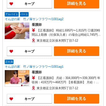
詳細を見る
キープ
アルバイト
パート
そんぽの家 竹ノ塚サンフラワー/1001ag2
看護師
【正看護師】 時給1,695円〜1,815円 ◎週20時
間以上勤務（社保加入者）の場合は時給1,745円〜
1,865円 【准看護師】 時給1,395円〜1,515円 ◎週
東京都足立区保木間5丁目7-12
20時間以上勤務（社保加入者）の場合は時給1,445
円〜1,565円 ※各種手当込 ※時給は経験により異
詳細を見る
キープ
なる
正社員
そんぽの家 竹ノ塚サンフラワー/1001ag1
看護師
【正看護師】 月給：304,000円〜339,300円 年
収例：419万円〜468万円 【准看護師】 月給：
278,300円〜313,600円 年収例：383万円〜432万円
東京都足立区保木間5丁目7-12
【賞与】あり（年2回） ※月給は職務手当、働き
がい向上手当、日祝手当（月平均2回分）等、 毎
詳細を見る
キープ
月平均的に支払われる手当を含みます。 ◎月給は
経験により異なります。 ◎残業時は別途時間外手