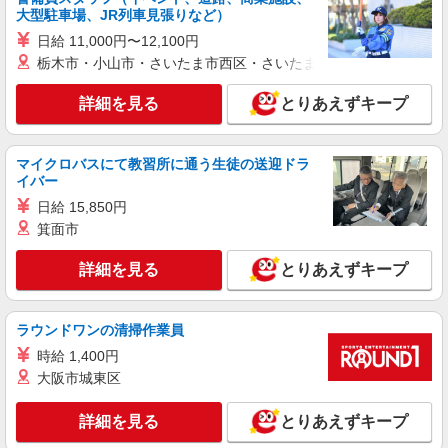
大型駐車場、JR列車見張りなど）
詳細を見る
キープ
日給 11,000円〜12,100円
NEW
栃木市・小山市・さいたま市西区・さいたま市岩槻区・久喜市・
派遣社員
株式会社スタッフサービス・メディカル 東東京医療オフィス（お仕
事No.W10514679）
詳細を見る
とりあえずキープ
看護助手
時給1400円
マイクロバスにて教習所に通う生徒の送迎ドラ
東京都足立区内の病院
イバー
日給 15,850円
詳細を見る
キープ
箕面市
NEW
派遣社員
詳細を見る
とりあえずキープ
株式会社スタッフサービス・メディカル 東東京医療オフィス（お仕
事No.W10515925）
看護助手
ラウンドワンの清掃作業員
時給1400円
時給 1,400円
大阪市城東区
東京都足立区内の病院
詳細を見る
とりあえずキープ
詳細を見る
キープ