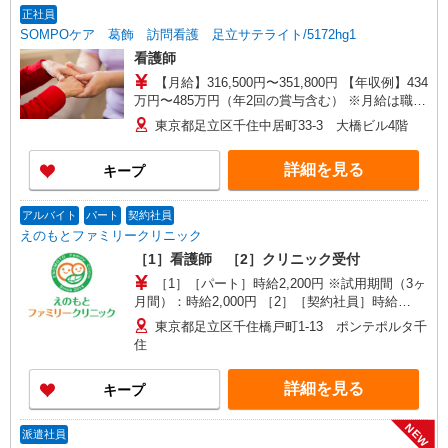
当支給（超過1分〜） ◎賞与 基本給2.08ヶ月分/
正社員
年支給
SOMPOケア 葛飾 訪問看護 足立サテライト/5172hg1
看護師
【月給】316,500円〜351,800円 【年収例】434
万円〜485万円（年2回の賞与含む） ※月給は職務
手当、働きがい向上手当等、毎月平均的に支払わ
東京都足立区千住中居町33-3 大橋ビル4階
れる手当を含みます。 ◎月給は経験により異なり
ます。 ◎残業時は別途時間外手当支給（超過1
詳細を見る
キープ
分〜） ◎賞与 基本給2.08ヶ月分/年支給
アルバイト
パート
契約社員
えのもとファミリークリニック
［1］看護師 ［2］クリニック受付
［1］［パート］時給2,200円 ※試用期間（3ヶ
月間）：時給2,000円 ［2］［契約社員］時給
1,226円〜1,500円 ※医療事務経験年数により異な
東京都足立区千住橋戸町1-13 ポンテポルタ千
る ※試用期間（3ヶ月間）：時給1,226円〜1,400
住
円
詳細を見る
キープ
NEW
派遣社員