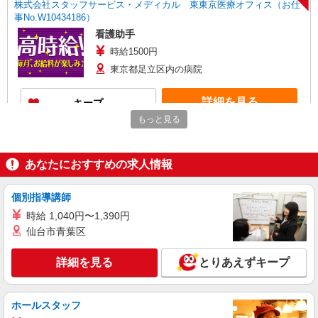
株式会社スタッフサービス・メディカル 東東京医療オフィス（お仕
事No.W10434186）
看護助手
時給1500円
東京都足立区内の病院
詳細を見る
キープ
もっと見る
NEW
派遣社員
株式会社スタッフサービス・メディカル 東東京医療オフィス（お仕
事No.W10434188）
あなたにおすすめの求人情報
看護助手
時給1500円
個別指導講師
東京都足立区内の病院
時給 1,040円〜1,390円
仙台市青葉区
詳細を見る
キープ
詳細を見る
とりあえずキープ
NEW
派遣社員
株式会社スタッフサービス・メディカル 東東京医療オフィス（お仕
ホールスタッフ
事No.W10515926）