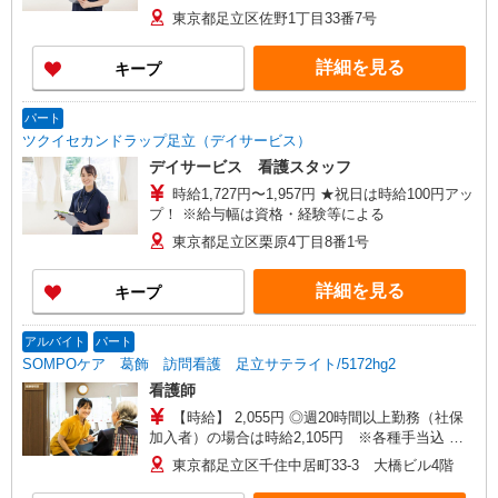
東京都足立区佐野1丁目33番7号
詳細を見る
キープ
パート
ツクイセカンドラップ足立（デイサービス）
デイサービス 看護スタッフ
時給1,727円〜1,957円 ★祝日は時給100円アッ
プ！ ※給与幅は資格・経験等による
東京都足立区栗原4丁目8番1号
詳細を見る
キープ
アルバイト
パート
SOMPOケア 葛飾 訪問看護 足立サテライト/5172hg2
看護師
【時給】 2,055円 ◎週20時間以上勤務（社保
加入者）の場合は時給2,105円 ※各種手当込 ◎
時給は経験によって異なります
東京都足立区千住中居町33-3 大橋ビル4階