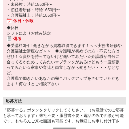
・未経験：時給1550円〜
・初任者研修：時給1650円〜
・介護福祉士：時給1850円〜
休日・休暇
◆休日
シフトによりお休み決定
備考
◆受講料0円！働きながら資格取得できます！＜＜実務者研修や
介護福祉士講座など＞＞ ◆介護職が初めての方・不安な方は
ぜひ！☆資格を持ってないけど働いてみたい☆介護職が自分に
合ってるかためしてみたい☆ブランクがあるけどもう一度頑張
ってみたい☆家事や育児と両立しながら働きたい・・・などな
ど。
介護職で働きたいあなたの完全バックアップをさせていただき
ます！何なりとご相談下さい！
応募方法
「応募する」ボタンをクリックしてください。（お電話でのご応募
も承っております）来社不要・履歴書不要・電話のみで面談が可能
です。もちろんご来社面談も可能です。お気軽にお申し付け下さ
い。