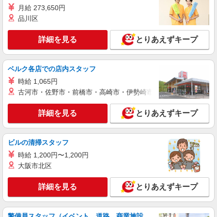
東京都足立区内の病院
月給 273,650円
品川区
詳細を見る
キープ
詳細を見る
とりあえずキープ
NEW
派遣社員
株式会社スタッフサービス・メディカル 東東京医療オフィス（お仕
ベルク各店での店内スタッフ
事No.W10432864）
看護助手
時給 1,065円
古河市・佐野市・前橋市・高崎市・伊勢崎市・太田市・館林市・
時給1500円
東京都足立区内の病院
詳細を見る
とりあえずキープ
詳細を見る
キープ
ビルの清掃スタッフ
NEW
派遣社員
時給 1,200円〜1,200円
株式会社スタッフサービス・メディカル 東東京医療オフィス（お仕
大阪市北区
事No.W10479949）
看護助手
詳細を見る
とりあえずキープ
時給1400円
東京都足立区内の病院
警備員スタッフ（イベント、道路、商業施設、