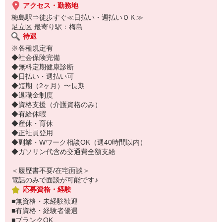
アクセス・勤務地
梅島駅⇒徒歩すぐ≪日払い・週払いＯＫ≫
足立区 最寄り駅：梅島
待遇
※各種規定有
◆社会保険完備
◆無料定期健康診断
◆日払い・週払い可
◆短期（2ヶ月）〜長期
◆退職金制度
◆資格支援（介護資格のみ）
◆有給休暇
◆産休・育休
◆正社員登用
◆副業・Wワーク相談OK（週40時間以内）
◆ガソリン代含め交通費全額支給
＜履歴書不要/在宅面談＞
電話のみで面談が可能です♪
応募資格・経験
■無資格・未経験歓迎
■有資格・経験者優遇
■ブランクOK