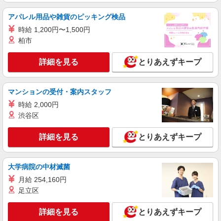
派遣社員
アパレル用品や雑貨のピッキング検品
株式会社kotrio /●SW-H1-1816832
時給 1,200円〜1,500円
≪北千住駅≫16時帰宅もOK♪病院で補助だけ
柏市
のまったり作業
時給1650円〜2312円 ＜日払い有/週払い有/交
詳細を見る
とりあえずキープ
通費全支給(ガソリン代含む)＞
北千住周辺 ほか足立区内多数
マンションの受付・案内スタッフ
詳細を見る
キープ
時給 2,000円
渋谷区
派遣社員
株式会社kotrio /●SW-H1-2001237
詳細を見る
とりあえずキープ
お試し勤務OK♪竹ノ塚駅▼病院で看護助手▼補
助作業のみ！面接なし
時給1550円〜2312円 ＜日払い有/週払い有/交
大学病院の中材滅菌
通費全支給(ガソリン代含む)＞
月給 254,160円
東京都足立区 ※最寄り駅：竹ノ塚
足立区
詳細を見る
キープ
詳細を見る
とりあえずキープ