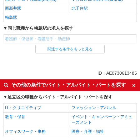
西新井駅
北千住駅
梅島駅
同じ職種から梅島駅の求人を探す
看護師・保健師・看護助手・助産師
関連する条件をもっと見る
同じ雇用形態から梅島駅の求人を探す
派遣社員
同じ特徴から梅島駅の求人を探す
ID：AE0730613485
入社日応相談
未経験歓迎
その他の条件でバイト・アルバイト・パートを探す
経験者・有資格者歓迎
新卒・第二新卒歓迎
足立区の職種からバイト・アルバイト・パートを探す
女性活躍中
主婦・主夫歓迎
IT・クリエイティブ
ファッション・アパレル
フリーター歓迎
学歴不問
教育・保育
イベント・キャンペーン・アミュ
ブランクOK
ミドル（40代～）活躍中
ーズメント
エルダー（50代～）活躍中
シニア（60代～）活躍中
オフィスワーク・事務
医療・介護・福祉
高収入・高額
ボーナス・賞与あり