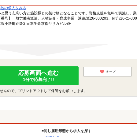
の他の求人をみる
いと思う志高い方と施設様との架け橋となることです。資格支援を無料で実施し、業
一般労働者派遣、人材紹介・育成事業 派遣/派26-300203、紹介/26-ユ-300
小路町843-2 日本生命京都ヤサカビル8F
応募画面へ進む
キープ
1分で応募完了!!
せんので、プリントアウトして保管をお願いします。
同じ雇用形態から求人を探す