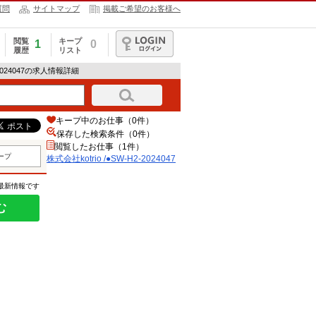
質問
サイトマップ
掲載ご希望のお客様へ
閲覧
キープ
1
0
履歴
リスト
ログイン
2-2024047の求人情報詳細
キープ中のお仕事（0件）
保存した検索条件（
0
件）
閲覧したお仕事（1件）
ープ
株式会社kotrio /●SW-H2-2024047
の最新情報です
む