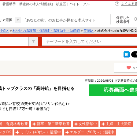
よくある
師・保健師・看護助手・助産師の求人情報詳細 - 杉並区｜バイト・アル
保存した
0
リア選択
「あなたの街」のお仕事が探せる求人サイト
検索条件
杉並区
>
杉並区の看護師・保健師・看護助手・助産師
>
笹塚駅
> 株式会社kotrio /●SW-H
キ
更新日：2026/08/03 ※更新日時点
域トップクラスの「高時給」を目指せる
応募画面へ進
有/週払い有/交通費全支給(ガソリン代含む)＞
でも日収1.2万〜可！看護助手
者・有資格者歓迎
新卒・第二新卒歓迎
女性活躍中
主婦・主夫歓迎
ンクOK
ミドル（40代～）活躍中
エルダー（50代～）活躍中