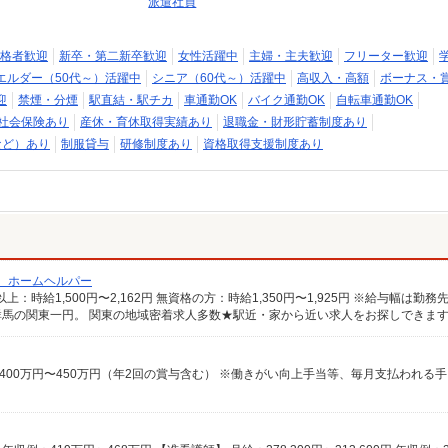
派遣社員
格者歓迎
新卒・第二新卒歓迎
女性活躍中
主婦・主夫歓迎
フリーター歓迎
エルダー（50代～）活躍中
シニア（60代～）活躍中
高収入・高額
ボーナス・
迎
禁煙・分煙
駅直結・駅チカ
車通勤OK
バイク通勤OK
自転車通勤OK
社会保険あり
産休・育休取得実績あり
退職金・財形貯蓄制度あり
など）あり
制服貸与
研修制度あり
資格取得支援制度あり
/ ホームヘルパー
馬の関東一円。 関東の地域密着求人多数★駅近・家から近い求人をお探しできま