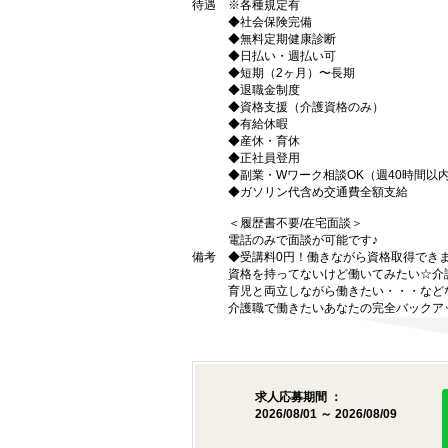
待遇
※各種規定有
◆社会保険完備
◆無料定期健康診断
◆日払い・週払い可
◆短期（2ヶ月）〜長期
◆退職金制度
◆資格支援（介護資格のみ）
◆有給休暇
◆産休・育休
◆正社員登用
◆副業・Wワーク相談OK（週40時間以
◆ガソリン代含め交通費全額支給
＜履歴書不要/在宅面談＞
電話のみで面談が可能です♪
備考
◆受講料0円！働きながら資格取得でき
資格を持ってないけど働いてみたい☆介
育児と両立しながら働きたい・・・など
介護職で働きたいあなたの完全バックア
求人応募期間 ：
2026/08/01 ～ 2026/08/09