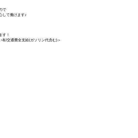
ので
心して働けます♪
ます！
払い有/交通費全支給(ガソリン代含む)＞