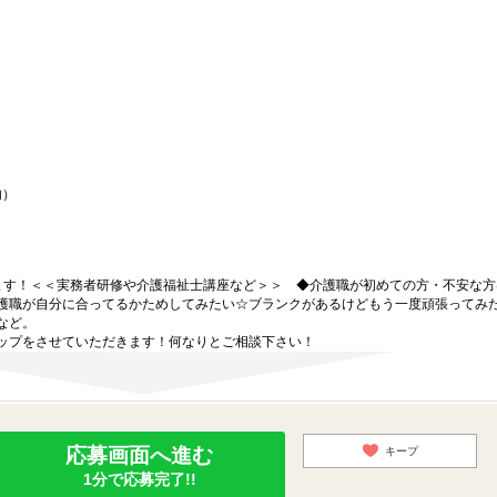
内）
ます！＜＜実務者研修や介護福祉士講座など＞＞ ◆介護職が初めての方・不安な方
護職が自分に合ってるかためしてみたい☆ブランクがあるけどもう一度頑張ってみ
など。
ップをさせていただきます！何なりとご相談下さい！
応募画面へ進む
キープ
1分で応募完了!!