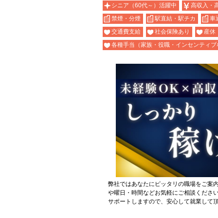
シニア（60代～）活躍中
高収入・
禁煙・分煙
駅直結・駅チカ
車
交通費支給
社会保険あり
産休
各種手当（家族・役職・インセンティブ
弊社ではあなたにピッタリの職場をご案
や曜日・時間などお気軽にご相談くださ
サポートしますので、安心して就業して