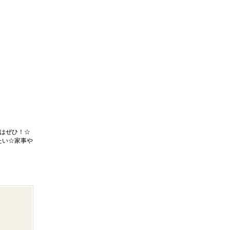
はぜひ！☆
たい☆家事や