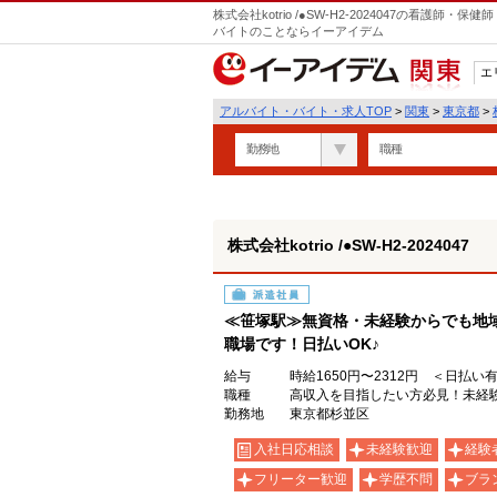
株式会社kotrio /●SW-H2-2024047の看護
バイトのことならイーアイデム
エ
関東
アルバイト・バイト・求人TOP
>
関東
>
東京都
>
勤務地
職種
株式会社kotrio /●SW-H2-2024047
派遣社員
≪笹塚駅≫無資格・未経験からでも地
職場です！日払いOK♪
給与
時給1650円〜2312円 ＜日払い
職種
高収入を目指したい方必見！未経験
勤務地
東京都杉並区
入社日応相談
未経験歓迎
経験
フリーター歓迎
学歴不問
ブラ