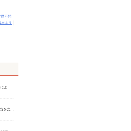
学歴不問
賞与あり
介護福祉士：時給1,700円〜2,312円 初任者以上：時給1,500円〜2,162円 無資格の方：時給1,350円〜1,925円 ※給与幅は勤務先による +交通費、諸手当（勤務先による） +0円で介護資格が取れる （別途規定） ★給与日払い制度あり！
す！
【月給】291,500円〜326,800円 【年収例】400万円〜450万円（年2回の賞与含む） ※働きがい向上手当等、毎月支払われる手当を含みます。 ◎月給は経験により異なります。 ◎残業時は別途時間外手当支給（超過1分〜） ◎賞与 基本給2.08ヶ月分/年支給