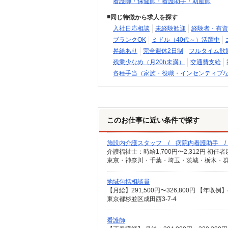
看護師・保健師・看護助手・助産師
同じ特徴から求人を探す
入社日応相談
未経験歓迎
経験者・有資
ブランクOK
ミドル（40代～）活躍中
昇給あり
完全週休2日制
フルタイム歓
残業少なめ（月20h未満）
交通費支給
各種手当（家族・役職・インセンティブ
このお仕事に近い条件で探す
施設内介護スタッフ / 病院内看護助手 
東京・神奈川・千葉・埼玉・茨城・栃木・群
地域包括相談員
東京都杉並区成田西3-7-4
看護師