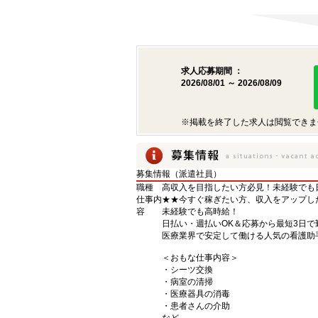
求人応募期間 ：
2026/08/01 ～ 2026/08/09
※掲載を終了した求人は閲覧できま
募集情報（派遣社員）
職種
高収入を目指したい方必見！未経験でも日
仕事内
★★今すぐ稼ぎたい方、収入をアップし
容
未経験でも高時給！
日払い・週払いOK＆応募から最短3日で
医療業界で安定して働ける人気の看護助
＜おもな仕事内容＞
・シーツ交換
・病室の清掃
・医療器具の消毒
・患者さんの介助