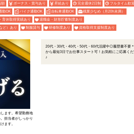
高額
ボーナス・賞与あり
昇給あり
完全週休2日制
フルタイム歓
通勤OK
バイク通勤OK
自転車通勤OK
残業少なめ（月20h未満）
・育休取得実績あり
退職金・財形貯蓄制度あり
など）あり
制服貸与
研修制度あり
資格取得支援制度あり
20代・30代・40代・50代・60代活躍中◎履歴書不要
から最短3日でお仕事スタート可！お気軽にご応募くだ
♪
内します。希望勤務地
い。担当者がしっかり
頂けます。