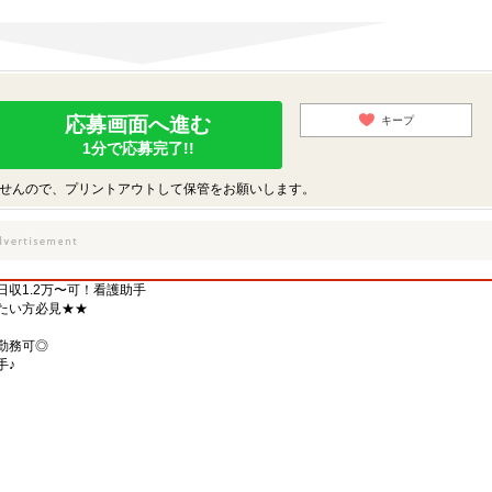
応募画面へ進む
キープ
1分で応募完了!!
せんので、プリントアウトして保管をお願いします。
収1.2万〜可！看護助手
たい方必見★★
勤務可◎
手♪