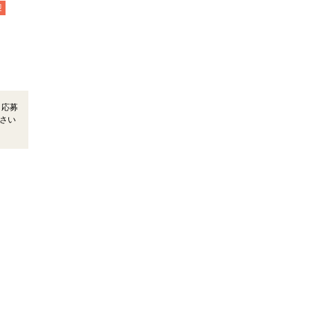
迎
＊応募
さい