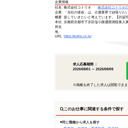
企業情報
社名
株式会社コトリオ
株式会社コトリオ
企業
「当社の使命」は、介護業界で頑張りた
概要
促していきたいと考えています。【許認可番号】
本社
京都府京都市下京区塩小路通西洞院東入東塩
所在
地
URL
https://kotrio.co.jp/
求人応募期間 ：
2026/08/01 ～ 2026/08/09
※掲載を終了した求人は閲覧できま
このお仕事に関連する条件で探す
同じ職種から求人を探す