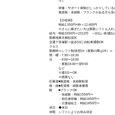
など
研修・サポート体制がしっかりしている
無資格・未経験・ブランクがある方も安
【日収例】
時給1,550円×8h＝12,400円
※さらに稼ぎたい方は夜勤シフトも入れ
給与
時給1650円〜2312円 ＜日払い有/週
勤務地
東京都杉並区
交通ア
笹塚駅⇒徒歩5分│自転車通勤OK
クセス
勤務時
≪シフト制/休憩1h（夜勤の際は2h）≫
間・曜
・7:30〜16:30
日
・9:00〜18:00
・夜勤16:00〜翌9:00
など
※週3日〜OK
※残業なし
応募資
■無資格・未経験歓迎
格・経
■有資格・経験者優遇
験
■ブランクOK
・未経験：時給1550円〜
・初任者研修：時給1650円〜
・介護福祉士：時給1850円〜
休日・
◆休日
休暇
シフトによりお休み決定