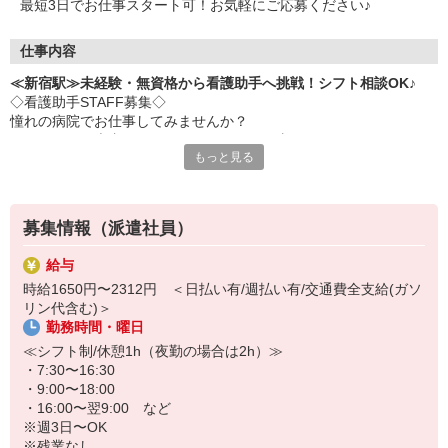
最短3日でお仕事スタート可！お気軽にご応募ください♪
仕事内容
≪新宿駅≫未経験・無資格から看護助手へ挑戦！シフト相談OK♪
◇看護助手STAFF募集◇
憧れの病院でお仕事してみませんか？
ナースさんや患者さんをサポートするお仕事です♪
もっと見る
＜おもな仕事内容＞
・シーツ交換
・病室の清掃
募集情報（派遣社員）
・医療器具の消毒
・患者さんの生活介助
給与
など
時給1650円〜2312円 ＜日払い有/週払い有/交通費全支給(ガソ
リン代含む)＞
◇完全未経験でも安心◇
勤務時間・曜日
・充実した研修制度あり♪優しい先輩が丁寧に教えてくれます。
・サポート業務が中心なので、難しいことは特にありません！無資
≪シフト制/休憩1h（夜勤の場合は2h）≫
格・未経験でもすぐに活躍できます♪
・7:30〜16:30
・9:00〜18:00
シフトの融通も利くのでプライベートを重視したい人にもおススメ
・16:00〜翌9:00 など
です！
※週3日〜OK
※残業なし