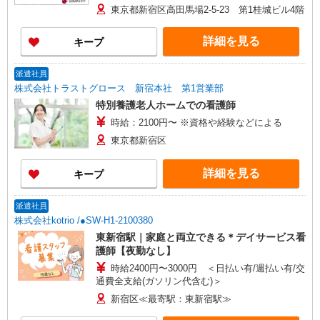
給を含む。 ◎オンコール手当別途支給：1,000
東京都新宿区高田馬場2-5-23 第1桂城ビル4階
円〜2,000円/日 ◎年俸は経験により異なります。
詳細を見る
キープ
派遣社員
株式会社トラストグロース 新宿本社 第1営業部
特別養護老人ホームでの看護師
時給：2100円〜 ※資格や経験などによる
東京都新宿区
詳細を見る
キープ
派遣社員
株式会社kotrio /●SW-H1-2100380
東新宿駅｜家庭と両立できる＊デイサービス看
護師【夜勤なし】
時給2400円〜3000円 ＜日払い有/週払い有/交
通費全支給(ガソリン代含む)＞
新宿区≪最寄駅：東新宿駅≫