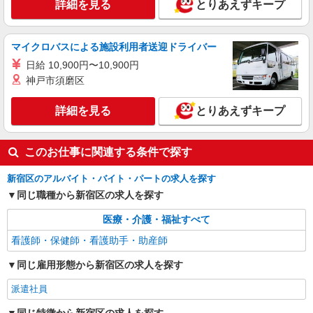
詳細を見る
とりあえずキープ
詳細を見る
キープ
マイクロバスによる施設利用者送迎ドライバー
派遣社員
日給 10,900円〜10,900円
株式会社kotrio /●SW-H1-2001286
神戸市須磨区
お試し勤務OK♪高田馬場駅▼病院で看護助手▼
補助作業のみ！面接なし
詳細を見る
とりあえずキープ
時給1550円〜2312円 ＜日払い有/週払い有/交
通費全支給(ガソリン代含む)＞
このお仕事に関連する条件で探す
新宿区 最寄駅：高田馬場
新宿区のアルバイト・バイト・パートの求人を探す
詳細を見る
キープ
同じ職種から新宿区の求人を探す
医療・介護・福祉すべて
看護師・保健師・看護助手・助産師
同じ雇用形態から新宿区の求人を探す
派遣社員