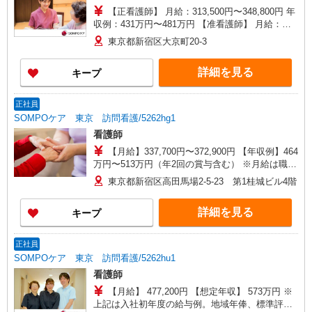
【正看護師】 月給：313,500円〜348,800円 年
収例：431万円〜481万円 【准看護師】 月給：
287,800円〜323,100円 年収例：395万円〜445万円
東京都新宿区大京町20-3
【賞与】あり（年2回） ※月給は職務手当、働き
がい向上手当、日祝手当（月平均2回分）等、 毎
詳細を見る
キープ
月平均的に支払われる手当を含みます。 ◎月給は
経験により異なります。 ◎残業時は別途時間外手
当支給（超過1分〜） ◎賞与 基本給2.08ヶ月分/
正社員
年支給
SOMPOケア 東京 訪問看護/5262hg1
看護師
【月給】337,700円〜372,900円 【年収例】464
万円〜513万円（年2回の賞与含む） ※月給は職務
手当、働きがい向上手当、日祝手当（月平均2回
東京都新宿区高田馬場2-5-23 第1桂城ビル4階
分）等、 毎月平均的に支払われる手当を含みま
す。 ◎月給は経験により異なります。 ◎残業時は
詳細を見る
キープ
別途時間外手当支給（超過1分〜） ◎賞与 基本
給2.08ヶ月分/年支給
正社員
SOMPOケア 東京 訪問看護/5262hu1
看護師
【月給】 477,200円 【想定年収】 573万円 ※
上記は入社初年度の給与例。地域年俸、標準評価