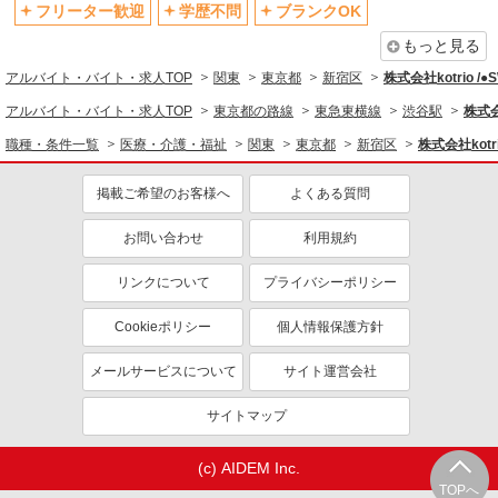
フリーター歓迎
学歴不問
ブランクOK
同じ職種から求人を探す
もっと見る
医療・介護・福祉
アルバイト・バイト・求人TOP
関東
東京都
新宿区
株式会社kotrio /
看護師・保健師・看護助手・助産師
アルバイト・バイト・求人TOP
東京都の路線
東急東横線
渋谷駅
株式会
同じ特徴から求人を探す
職種・条件一覧
医療・介護・福祉
関東
東京都
新宿区
株式会社kotr
未経験歓迎
ミドル（40代～）活躍中
掲載ご希望のお客様へ
よくある質問
ボーナス・賞与あり
車通勤OK
お問い合わせ
利用規約
交通費支給
社会保険あり
産休・育休取得実績あり
リンクについて
プライバシーポリシー
Cookieポリシー
個人情報保護方針
メールサービスについて
サイト運営会社
サイトマップ
(c) AIDEM Inc.
TOPへ