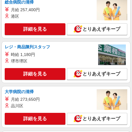
総合病院の清掃
派遣社員
株式会社kotrio /●SW-H1-2100383
月給 257,400円
市ケ谷駅｜家庭と両立できる＊デイサービス看
港区
護師【夜勤なし】
時給2400円〜3000円 ＜日払い有/週払い有/交
詳細を見る
とりあえずキープ
通費全支給(ガソリン代含む)＞
東京都新宿区//市ヶ谷駅スグ
レジ・商品陳列スタッフ
詳細を見る
時給 1,180円
キープ
堺市堺区
派遣社員
株式会社kotrio /●SW-H1-2001283
詳細を見る
とりあえずキープ
お試し勤務OK♪新宿駅▼病院で看護助手▼補助
作業のみ！面接なし
大学病院の清掃
時給1550円〜2312円 ＜日払い有/週払い有/交
通費全支給(ガソリン代含む)＞
月給 273,650円
品川区
東京都新宿区
詳細を見る
とりあえずキープ
詳細を見る
キープ