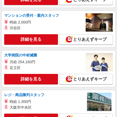
東京都新宿区
マンションの受付・案内スタッフ
詳細を見る
キープ
時給 2,000円
渋谷区
派遣社員
株式会社トラストグロース 新宿本社 第1営業部
詳細を見る
とりあえずキープ
有料老人ホームでの看護師
時給：2150円〜2225円 ※資格や経験などによ
る
大学病院の中材滅菌
東京都新宿区
月給 254,160円
足立区
詳細を見る
キープ
詳細を見る
とりあえずキープ
派遣社員
株式会社kotrio /●SW-H1-2024088
高収入を目指したい方必見！未経験でも日収
レジ・商品陳列スタッフ
1.2万〜可！看護助手
時給 1,300円
時給1650円〜2312円 ＜日払い有/週払い有/交
大阪市中央区
通費全支給(ガソリン代含む)＞
新宿区 ★面接なし