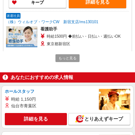
詳細を見る
キープ
派遣社員
（株）ウィルオブ・ワークCW 新宿支店/ms130101
看護助手
時給1500円 ◆前払い・日払い・週払いOK
東京都新宿区
詳細を見る
キープ
もっと見る
派遣社員
あなたにおすすめの求人情報
株式会社kotrio /●SW-H1-2024218
≪信濃町駅≫年齢不問！０からスタートでも活
躍できる看護助手♪
ホールスタッフ
時給1650円〜2312円 ＜日払い有/週払い有/交
時給 1,150円
通費全支給(ガソリン代含む)＞
仙台市青葉区
新宿区内【信濃町駅近く】
詳細を見る
とりあえずキープ
詳細を見る
キープ