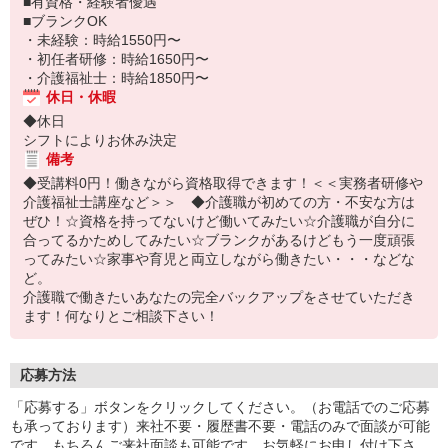
■有資格・経験者優遇
■ブランクOK
・未経験：時給1550円〜
・初任者研修：時給1650円〜
・介護福祉士：時給1850円〜
休日・休暇
◆休日
シフトによりお休み決定
備考
◆受講料0円！働きながら資格取得できます！＜＜実務者研修や
介護福祉士講座など＞＞ ◆介護職が初めての方・不安な方は
ぜひ！☆資格を持ってないけど働いてみたい☆介護職が自分に
合ってるかためしてみたい☆ブランクがあるけどもう一度頑張
ってみたい☆家事や育児と両立しながら働きたい・・・などな
ど。
介護職で働きたいあなたの完全バックアップをさせていただき
ます！何なりとご相談下さい！
応募方法
「応募する」ボタンをクリックしてください。（お電話でのご応募
も承っております）来社不要・履歴書不要・電話のみで面談が可能
です。もちろんご来社面談も可能です。お気軽にお申し付け下さ