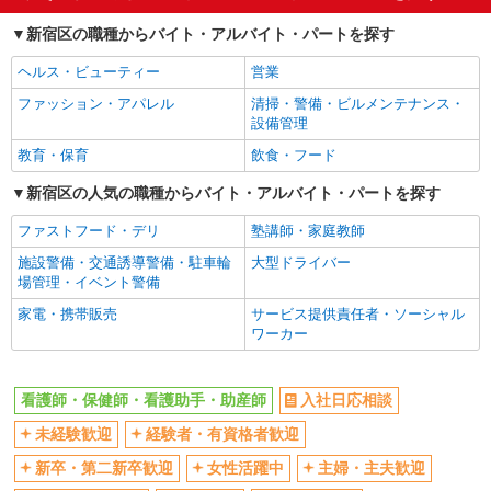
経験者・有資格者歓迎
新卒・第二新卒歓迎
新宿区の職種からバイト・アルバイト・パートを探す
女性活躍中
主婦・主夫歓迎
ヘルス・ビューティー
営業
フリーター歓迎
学歴不問
ファッション・アパレル
清掃・警備・ビルメンテナンス・
ブランクOK
ミドル（40代～）活躍中
設備管理
エルダー（50代～）活躍中
シニア（60代～）活躍中
教育・保育
飲食・フード
高収入・高額
ボーナス・賞与あり
新宿区の人気の職種からバイト・アルバイト・パートを探す
昇給あり
完全週休2日制
ファストフード・デリ
塾講師・家庭教師
フルタイム歓迎
禁煙・分煙
施設警備・交通誘導警備・駐車輪
大型ドライバー
駅直結・駅チカ
車通勤OK
場管理・イベント警備
バイク通勤OK
自転車通勤OK
家電・携帯販売
サービス提供責任者・ソーシャル
残業少なめ（月20h未満）
交通費支給
ワーカー
社会保険あり
産休・育休取得実績あり
退職金・財形貯蓄制度あり
各種手当（家族・役職・インセン
看護師・保健師・看護助手・助産師
入社日応相談
ティブなど）あり
未経験歓迎
経験者・有資格者歓迎
制服貸与
研修制度あり
新卒・第二新卒歓迎
女性活躍中
主婦・主夫歓迎
資格取得支援制度あり