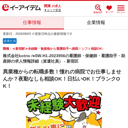
関東
の求人
▼エリア変更
仕事情報
企業情報
更新日：2026/08/03 ※更新日時点の最新情報です
派遣社員
職種：≪新宿駅≫未経験・無資格から看護助手へ挑戦！シフト相談OK♪
株式会社kotrio /●SW-H1-2023956の看護師・保健師・看護助手・助
産師の求人情報詳細（派遣社員） - 新宿区
異業種からの転職多数！憧れの病院でお仕事しませ
んか？夜勤なしも相談OK！日払いOK！ブランクO
K！