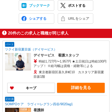
ブックマーク
ポストする
シェアする
URLをシェア
20
件のこの求人と職種が同じ求人
パート
ツクイ新宿夏目坂（デイサービス）
デイサービス 看護スタッフ
時給1,727円〜1,957円 ★土日祝日は時給100円
アップ！ ※給与幅は資格・経験等による
東京都新宿区喜久井町10 カスタリア新宿夏
目坂1階
詳細を見る
キープ
正社員
SOMPOケア ラヴィーレグラン四谷/9020ag1
看護師