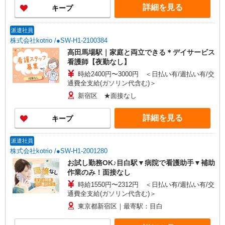
詳細を見る
キープ
派遣社員
株式会社kotrio /●SW-H1-2100384
高田馬場駅｜家庭と両立できる＊デイサービス
看護師【夜勤なし】
時給2400円〜3000円 ＜日払い有/週払い有/交
通費全支給(ガソリン代含む)＞
新宿区 ★面接なし
詳細を見る
キープ
派遣社員
株式会社kotrio /●SW-H1-2001280
お試し勤務OK♪目白駅▼病院で看護助手▼補助
作業のみ！面接なし
時給1550円〜2312円 ＜日払い有/週払い有/交
通費全支給(ガソリン代含む)＞
東京都新宿区｜最寄駅：目白