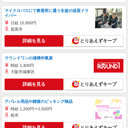
有料老人ホームでの夜専看護師
1夜勤：准看護師33350円〜/看護師34900円〜
マイクロバスにて教習所に通う生徒の送迎ドラ
※資格や経験などによる ＜一夜勤の算出/最低時給
イバー
で計算＞ ＊准看護師（例）時給1700円×15.5時間
東京都新宿区
日給 15,850円
労働＋夜勤手当7000円＝一夜勤33350円〜 ＊看護
師（例）時給1800円×15.5時間労働＋夜勤手当
箕面市
詳細を見る
キープ
7000円＝一夜勤34900円〜
詳細を見る
とりあえずキープ
派遣社員
株式会社kotrio /●SW-H1-2099350
ラウンドワンの清掃作業員
新宿駅★病院でお掃除/食事の配膳など♪★激募
★
時給 1,400円
時給1650円〜2312円 ＜日払い有/週払い有/交
大阪市城東区
通費全支給(ガソリン代含む)＞
東京都新宿区西新宿 【新宿駅そば】
詳細を見る
とりあえずキープ
詳細を見る
キープ
アパレル用品や雑貨のピッキング検品
派遣社員
時給 1,200円〜1,500円
（株）ウィルオブ・ワークCW 新宿支店/ms130101
柏市
看護助手
詳細を見る
とりあえずキープ
時給1500円 ◆前払い・日払い・週払いOK