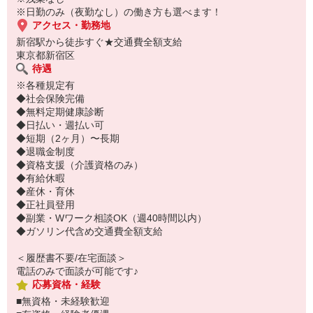
ご応募お待ちしております♪
※日勤のみ（夜勤なし）の働き方も選べます！
アクセス・勤務地
新宿駅から徒歩すぐ★交通費全額支給
東京都新宿区
待遇
※各種規定有
◆社会保険完備
◆無料定期健康診断
◆日払い・週払い可
◆短期（2ヶ月）〜長期
◆退職金制度
◆資格支援（介護資格のみ）
◆有給休暇
◆産休・育休
◆正社員登用
◆副業・Wワーク相談OK（週40時間以内）
◆ガソリン代含め交通費全額支給
＜履歴書不要/在宅面談＞
電話のみで面談が可能です♪
応募資格・経験
■無資格・未経験歓迎