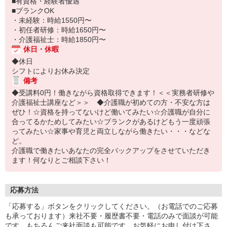
■有資格・経験者優遇
■ブランクOK
・未経験：時給1550円〜
・初任者研修：時給1650円〜
・介護福祉士：時給1850円〜
休日・休暇
◆休日
シフトによりお休み決定
備考
◆受講料0円！働きながら資格取得できます！＜＜実務者研修や
介護福祉士講座など＞＞ ◆介護職が初めての方・不安な方は
ぜひ！☆資格を持ってないけど働いてみたい☆介護職が自分に
合ってるかためしてみたい☆ブランクがあるけどもう一度頑張
ってみたい☆家事や育児と両立しながら働きたい・・・などな
ど。
介護職で働きたいあなたの完全バックアップをさせていただき
ます！何なりとご相談下さい！
応募方法
「応募する」ボタンをクリックしてください。（お電話でのご応募
も承っております）来社不要・履歴書不要・電話のみで面談が可能
です。もちろんご来社面談も可能です。お気軽にお申し付け下さ