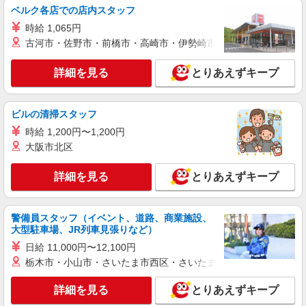
詳細を見る
キープ
ベルク各店での店内スタッフ
時給 1,065円
職業紹介
古河市・佐野市・前橋市・高崎市・伊勢崎市・太田市・館林市・
株式会社kotrio /●SW-S-2022826
西台駅＊病院の看護助手│シフト相談OK！経
詳細を見る
とりあえずキープ
験不問・資格不問◎
時給1550円〜2312円 ＜交通費全支給(ガソリ
ン代含む)＞
ビルの清掃スタッフ
東京都板橋区西台
時給 1,200円〜1,200円
大阪市北区
詳細を見る
キープ
詳細を見る
とりあえずキープ
派遣社員
株式会社トラストグロース 新宿本社 第3営業部
住宅型有料老人ホームでの夜専看護師
警備員スタッフ（イベント、道路、商業施設、
大型駐車場、JR列車見張りなど）
1夜勤：39600円〜41400円 ※資格や経験など
による
日給 11,000円〜12,100円
栃木市・小山市・さいたま市西区・さいたま市岩槻区・久喜市・
東京都板橋区
詳細を見る
とりあえずキープ
詳細を見る
キープ