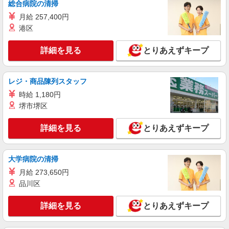
総合病院の清掃
詳細を見る
キープ
月給 257,400円
港区
派遣社員
株式会社kotrio /●SW-H1-2023943
詳細を見る
とりあえずキープ
≪成増駅≫未経験・無資格から看護助手へ挑
戦！シフト相談OK♪
時給1650円〜2312円 ＜日払い有/週払い有/交
レジ・商品陳列スタッフ
通費全支給(ガソリン代含む)＞
時給 1,180円
板橋区内 成増駅スグ
堺市堺区
詳細を見る
キープ
詳細を見る
とりあえずキープ
派遣社員
株式会社kotrio /●SW-H1-2024204
大学病院の清掃
≪成増駅≫年齢不問！０からスタートでも活躍
月給 273,650円
できる看護助手♪
品川区
時給1650円〜2312円 ＜日払い有/週払い有/交
通費全支給(ガソリン代含む)＞
詳細を見る
とりあえずキープ
板橋区内 成増駅スグ