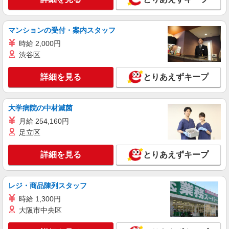
株式会社kotrio /●SW-H1-1833682
お試し勤務OK♪成増駅の病院で看護助手▼補助
作業のみ！面接なし
マンションの受付・案内スタッフ
時給1650円〜2312円 ＜日払い有/週払い有/交
時給 2,000円
通費全支給(ガソリン代含む)＞
渋谷区
板橋区内 成増駅スグ
詳細を見る
とりあえずキープ
詳細を見る
キープ
職業紹介
大学病院の中材滅菌
株式会社kotrio /●SW-S-2022827
月給 254,160円
成増駅＊病院の看護助手│シフト相談OK！経
足立区
験不問・資格不問◎
時給1550円〜2312円 ＜交通費全支給(ガソリ
詳細を見る
とりあえずキープ
ン代含む)＞
板橋区
レジ・商品陳列スタッフ
詳細を見る
キープ
時給 1,300円
大阪市中央区
派遣社員
株式会社kotrio /●SW-H1-1983915