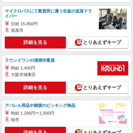
派遣社員
マイクロバスにて教習所に通う生徒の送迎ドラ
株式会社kotrio /●SW-H1-2024335
イバー
＜成増駅＞元気も、プライベートも諦めない＊
日給 15,850円
週3〜OK/看護助手
箕面市
時給1650円〜2312円 ＜日払い有/週払い有/交
通費全支給(ガソリン代含む)＞
詳細を見る
とりあえずキープ
板橋区赤塚 ほか区内多数
詳細を見る
キープ
ラウンドワンの清掃作業員
時給 1,400円
派遣社員
大阪市城東区
（株）ウィルオブ・ワークCW 池袋支店/ms130201
看護助手
詳細を見る
とりあえずキープ
時給1700円 ◆前払い・日払い・週払いOK
東京都板橋区
アパレル用品や雑貨のピッキング検品
時給 1,200円〜1,500円
詳細を見る
キープ
柏市
派遣社員
詳細を見る
とりあえずキープ