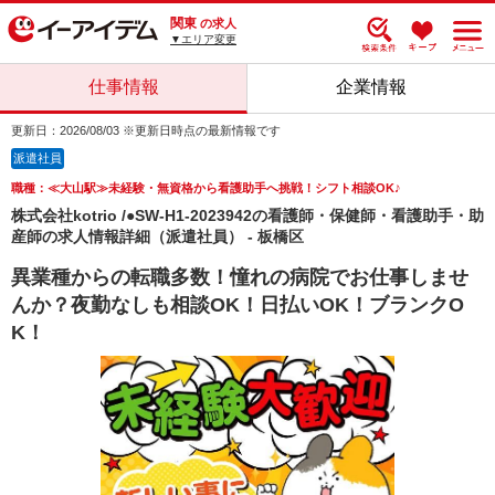
関東
の求人
▼エリア変更
仕事情報
企業情報
更新日：2026/08/03 ※更新日時点の最新情報です
派遣社員
職種：≪大山駅≫未経験・無資格から看護助手へ挑戦！シフト相談OK♪
株式会社kotrio /●SW-H1-2023942の看護師・保健師・看護助手・助
産師の求人情報詳細（派遣社員） - 板橋区
異業種からの転職多数！憧れの病院でお仕事しませ
んか？夜勤なしも相談OK！日払いOK！ブランクO
K！