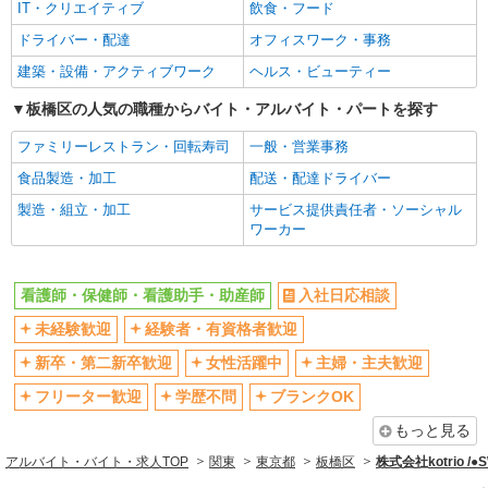
IT・クリエイティブ
飲食・フード
フリーター歓迎
学歴不問
ドライバー・配達
オフィスワーク・事務
ブランクOK
ミドル（40代～）活躍中
建築・設備・アクティブワーク
ヘルス・ビューティー
エルダー（50代～）活躍中
シニア（60代～）活躍中
高収入・高額
板橋区の人気の職種からバイト・アルバイト・パートを探す
ボーナス・賞与あり
昇給あり
完全週休2日制
ファミリーレストラン・回転寿司
一般・営業事務
フルタイム歓迎
禁煙・分煙
食品製造・加工
配送・配達ドライバー
駅直結・駅チカ
車通勤OK
製造・組立・加工
サービス提供責任者・ソーシャル
ワーカー
バイク通勤OK
自転車通勤OK
残業少なめ（月20h未満）
交通費支給
看護師・保健師・看護助手・助産師
入社日応相談
社会保険あり
産休・育休取得実績あり
未経験歓迎
経験者・有資格者歓迎
退職金・財形貯蓄制度あり
各種手当（家族・役職・インセン
ティブなど）あり
新卒・第二新卒歓迎
女性活躍中
主婦・主夫歓迎
制服貸与
研修制度あり
フリーター歓迎
学歴不問
ブランクOK
資格取得支援制度あり
もっと見る
同じ職種から求人を探す
アルバイト・バイト・求人TOP
関東
東京都
板橋区
株式会社kotrio /