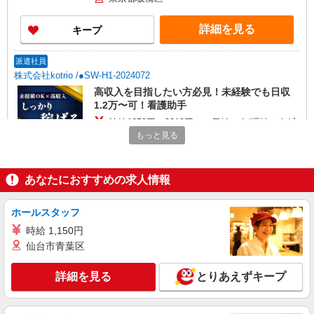
善手当：20,000〜60,000円（勤続年数、保有資格
により変動） ・固定残業手当：20,000円（10時
詳細を見る
キープ
間） ※固定残業時間を超過する場合には超過勤務
手当として別途支給 ・夜勤手当：10,000円/1回
（上記給与とは別に支給） 下記資格をお持ちの方
派遣社員
歓迎 ・認知症介護基礎研修 ・初任者研修 ・実務
株式会社kotrio /●SW-H1-2024072
者研修 ・介護福祉士 など
高収入を目指したい方必見！未経験でも日収
1.2万〜可！看護助手
時給1650円〜2312円 ＜日払い有/週払い有/交
通費全支給(ガソリン代含む)＞
もっと見る
板橋区
あなたにおすすめの求人情報
詳細を見る
キープ
ホールスタッフ
職業紹介
株式会社トラストグロース 新宿本社 第3営業部
時給 1,150円
仙台市青葉区
病院での看護師
時給：准看護師1750円〜／看護師1950円〜
詳細を見る
※資格や経験などによる
とりあえずキープ
東京都板橋区