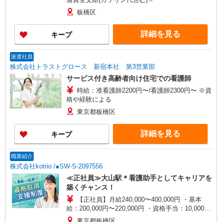
板橋区
詳細を見る
キープ
派遣社員
株式会社トラストグロース 新宿本社 第3営業部
サービス付き高齢者向け住宅での看護師
時給：准看護師2200円〜/看護師2300円〜 ※資
格や経験による
東京都板橋区
詳細を見る
キープ
職業紹介
株式会社kotrio /●SW-S-2097556
≪正社員≫大山駅＊看護助手としてキャリアを
築くチャンス！
【正社員】月給240,000〜400,000円 ・基本
給：200,000円〜220,000円 ・資格手当：10,000〜
30,000円 ・役職手当：10,000〜70,000円 ・処遇改
東京都板橋区