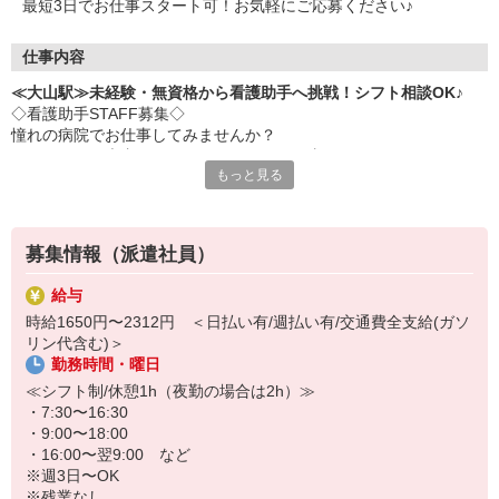
最短3日でお仕事スタート可！お気軽にご応募ください♪
仕事内容
≪大山駅≫未経験・無資格から看護助手へ挑戦！シフト相談OK♪
◇看護助手STAFF募集◇
憧れの病院でお仕事してみませんか？
ナースさんや患者さんをサポートするお仕事です♪
もっと見る
＜おもな仕事内容＞
・シーツ交換
・病室の清掃
募集情報（派遣社員）
・医療器具の消毒
・患者さんの生活介助
給与
など
時給1650円〜2312円 ＜日払い有/週払い有/交通費全支給(ガソ
リン代含む)＞
◇完全未経験でも安心◇
勤務時間・曜日
・充実した研修制度あり♪優しい先輩が丁寧に教えてくれます。
・サポート業務が中心なので、難しいことは特にありません！無資
≪シフト制/休憩1h（夜勤の場合は2h）≫
格・未経験でもすぐに活躍できます♪
・7:30〜16:30
・9:00〜18:00
シフトの融通も利くのでプライベートを重視したい人にもおススメ
・16:00〜翌9:00 など
です！
※週3日〜OK
※残業なし