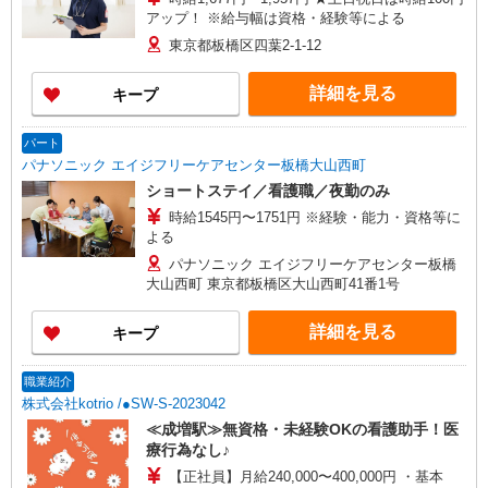
アップ！ ※給与幅は資格・経験等による
東京都板橋区四葉2-1-12
詳細を見る
キープ
パート
パナソニック エイジフリーケアセンター板橋大山西町
ショートステイ／看護職／夜勤のみ
時給1545円〜1751円 ※経験・能力・資格等に
よる
パナソニック エイジフリーケアセンター板橋
大山西町 東京都板橋区大山西町41番1号
詳細を見る
キープ
職業紹介
株式会社kotrio /●SW-S-2023042
≪成増駅≫無資格・未経験OKの看護助手！医
療行為なし♪
【正社員】月給240,000〜400,000円 ・基本