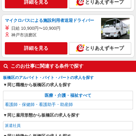
詳細を見る
とりあえずキープ
高島平駅＊日勤のみ/残業なし！健康管理メイ
ンの看護スタッフ
時給2400円〜3000円＜交通費全額支給(ガソリ
マイクロバスによる施設利用者送迎ドライバー
ン代含む)/日払い可/週払い可＞
日給 10,900円〜10,900円
板橋区徳丸付近
神戸市須磨区
詳細を見る
キープ
詳細を見る
とりあえずキープ
職業紹介
株式会社トラストグロース 新宿本社 第3営業部
このお仕事に関連する条件で探す
病院での看護師
板橋区のアルバイト・バイト・パートの求人を探す
月給：270,000円〜 ※資格・経験等により異
同じ職種から板橋区の求人を探す
なる ＊別途夜勤手当17000円〜/回
東京都板橋区
医療・介護・福祉すべて
看護師・保健師・看護助手・助産師
詳細を見る
キープ
同じ雇用形態から板橋区の求人を探す
派遣社員