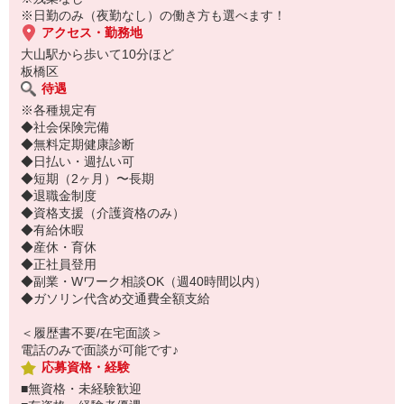
ご応募お待ちしております♪
※日勤のみ（夜勤なし）の働き方も選べます！
アクセス・勤務地
大山駅から歩いて10分ほど
板橋区
待遇
※各種規定有
◆社会保険完備
◆無料定期健康診断
◆日払い・週払い可
◆短期（2ヶ月）〜長期
◆退職金制度
◆資格支援（介護資格のみ）
◆有給休暇
◆産休・育休
◆正社員登用
◆副業・Wワーク相談OK（週40時間以内）
◆ガソリン代含め交通費全額支給
＜履歴書不要/在宅面談＞
電話のみで面談が可能です♪
応募資格・経験
■無資格・未経験歓迎