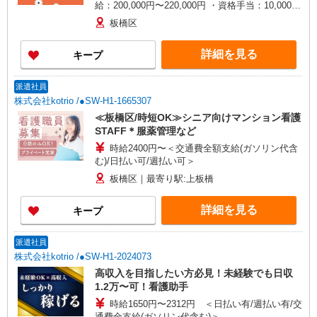
給：200,000円〜220,000円 ・資格手当：10,000〜
30,000円 ・役職手当：10,000〜70,000円 ・処遇改
板橋区
善手当：20,000〜60,000円（勤続年数、保有資格
により変動） ・固定残業手当：20,000円（10時
詳細を見る
キープ
間） ※固定残業時間を超過する場合には超過勤務
手当として別途支給 ・夜勤手当：10,000円/1回
（上記給与とは別に支給） 下記資格をお持ちの方
派遣社員
歓迎 ・認知症介護基礎研修 ・初任者研修 ・実務
株式会社kotrio /●SW-H1-1665307
者研修 ・介護福祉士 など
≪板橋区/時短OK≫シニア向けマンション看護
STAFF＊服薬管理など
時給2400円〜＜交通費全額支給(ガソリン代含
む)/日払い可/週払い可＞
板橋区｜最寄り駅:上板橋
詳細を見る
キープ
派遣社員
株式会社kotrio /●SW-H1-2024073
高収入を目指したい方必見！未経験でも日収
1.2万〜可！看護助手
時給1650円〜2312円 ＜日払い有/週払い有/交
通費全支給(ガソリン代含む)＞