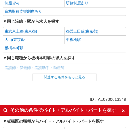
制服貸与
研修制度あり
資格取得支援制度あり
同じ沿線・駅から求人を探す
東武東上線(東京都)
都営三田線(東京都)
大山(東京)駅
中板橋駅
板橋本町駅
同じ職種から板橋本町駅の求人を探す
看護師・保健師・看護助手・助産師
関連する条件をもっと見る
同じ雇用形態から板橋本町駅の求人を探す
派遣社員
同じ特徴から板橋本町駅の求人を探す
ID：AE0730613349
入社日応相談
未経験歓迎
その他の条件でバイト・アルバイト・パートを探す
経験者・有資格者歓迎
新卒・第二新卒歓迎
板橋区の職種からバイト・アルバイト・パートを探す
女性活躍中
主婦・主夫歓迎