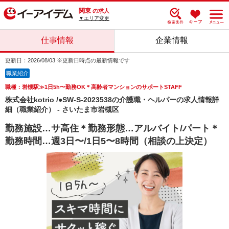
関東
の求人
▼エリア変更
仕事情報
企業情報
更新日：2026/08/03 ※更新日時点の最新情報です
職業紹介
職種：岩槻駅≫1日5h〜勤務OK＊高齢者マンションのサポートSTAFF
株式会社kotrio /●SW-S-2023538の介護職・ヘルパーの求人情報詳
細（職業紹介） - さいたま市岩槻区
勤務施設…サ高住＊勤務形態…アルバイト/パート＊
勤務時間…週3日〜/1日5〜8時間（相談の上決定）