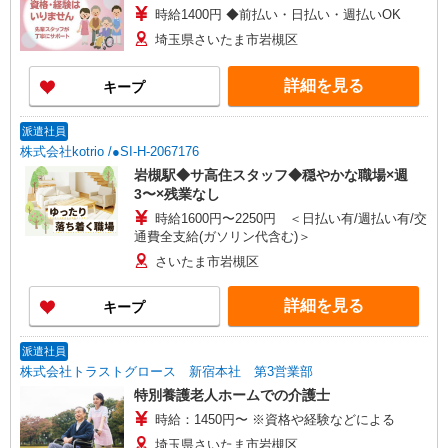
時給1400円 ◆前払い・日払い・週払いOK
埼玉県さいたま市岩槻区
詳細を見る
キープ
派遣社員
株式会社kotrio /●SI-H-2067176
岩槻駅◆サ高住スタッフ◆穏やかな職場×週
3〜×残業なし
時給1600円〜2250円 ＜日払い有/週払い有/交
通費全支給(ガソリン代含む)＞
さいたま市岩槻区
詳細を見る
キープ
派遣社員
株式会社トラストグロース 新宿本社 第3営業部
特別養護老人ホームでの介護士
時給：1450円〜 ※資格や経験などによる
埼玉県さいたま市岩槻区