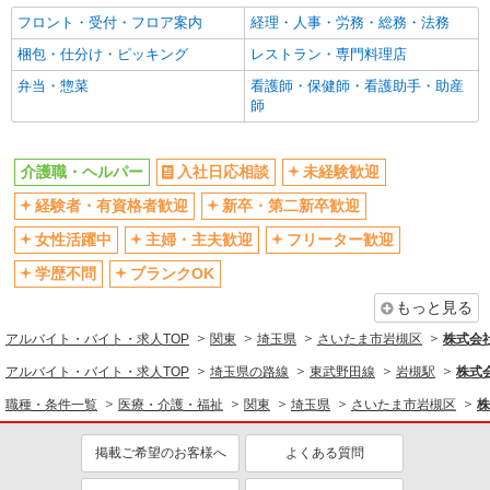
フルタイム歓迎
禁煙・分煙
フロント・受付・フロア案内
経理・人事・労務・総務・法務
駅直結・駅チカ
車通勤OK
梱包・仕分け・ピッキング
レストラン・専門料理店
バイク通勤OK
自転車通勤OK
弁当・惣菜
看護師・保健師・看護助手・助産
残業少なめ（月20h未満）
交通費支給
師
社会保険あり
産休・育休取得実績あり
退職金・財形貯蓄制度あり
各種手当（家族・役職・インセン
介護職・ヘルパー
入社日応相談
未経験歓迎
ティブなど）あり
経験者・有資格者歓迎
新卒・第二新卒歓迎
制服貸与
研修制度あり
女性活躍中
主婦・主夫歓迎
フリーター歓迎
資格取得支援制度あり
学歴不問
ブランクOK
同じ職種から求人を探す
もっと見る
医療・介護・福祉
アルバイト・バイト・求人TOP
関東
埼玉県
さいたま市岩槻区
株式会社k
介護職・ヘルパー
アルバイト・バイト・求人TOP
埼玉県の路線
東武野田線
岩槻駅
株式会
同じ特徴から求人を探す
職種・条件一覧
医療・介護・福祉
関東
埼玉県
さいたま市岩槻区
株
未経験歓迎
ミドル（40代～）活躍中
掲載ご希望のお客様へ
よくある質問
ボーナス・賞与あり
車通勤OK