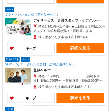
パート
ツクイさいたま岩槻（デイサービス）
デイサービス 介護スタッフ（ケアクルー）
時給1,141円〜1,449円 ★土日祝日は時給100円
アップ！ ※給与幅は資格・経験等による
埼玉県さいたま市岩槻区上野2-6-4
詳細を見る
キープ
アルバイト
パート
SOMPOケア さいたま岩槻 訪問介護/3261cc3
登録ヘルパー
時給：1,240円 ーーーーーーー 【資格取得
後】 時給1,720円〜 ＊日曜祝日：時給2,020円〜
ーーーーーーー
埼玉県さいたま市岩槻区本町2-12-11
詳細を見る
キープ
正社員