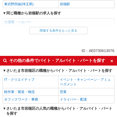
東武野田線(埼玉県)
岩槻駅
同じ職種から岩槻駅の求人を探す
介護職・ヘルパー
関連する条件をもっと見る
同じ雇用形態から岩槻駅の求人を探す
職業紹介
同じ特徴から岩槻駅の求人を探す
ID：AE0730613076
入社日応相談
未経験歓迎
その他の条件でバイト・アルバイト・パートを探す
経験者・有資格者歓迎
新卒・第二新卒歓迎
さいたま市岩槻区の職種からバイト・アルバイト・パートを探す
女性活躍中
主婦・主夫歓迎
IT・クリエイティブ
イベント・キャンペーン・アミュ
フリーター歓迎
学歴不問
ーズメント
ブランクOK
ミドル（40代～）活躍中
軽作業・製造・物流
営業
エルダー（50代～）活躍中
シニア（60代～）活躍中
オフィスワーク・事務
ドライバー・配達
高収入・高額
ボーナス・賞与あり
さいたま市岩槻区の人気の職種からバイト・アルバイト・パート
昇給あり
完全週休2日制
を探す