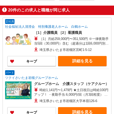
20
件のこの求人と職種が同じ求人
正社員
社会福祉法人清澄会 特別養護老人ホーム 白鶴ホーム
［1］介護職員 ［2］看護職員
［1］月給259,000円〜351,500円 ※一律夜勤手
当5回（30,000円）含む（超過分は1回6,000円別途
支給） ※下記一律処遇支援手当含む ■10年以上介
埼玉県さいたま市岩槻区宮町1-5-12
護経験のある介護福祉士 月額74,500円 ■その他
の方 月額61,000円 ［2］月給267,250円〜
詳細を見る
キープ
281,250円 ※一律処遇支援手当24,250円・職務手
当（オンコール）含む ※別途、資格手当等あり ※
給与幅は、資格・経験による
パート
ツクイさいたま岩槻グループホーム
グループホーム 介護スタッフ（ケアクルー）
時給1,141円〜1,479円 ★土日祝日は時給100円
アップ！ ・夜勤手当:6,000円/回（月3回程度） ※
給与幅は資格・経験等による
埼玉県さいたま市岩槻区大字本宿126-6
詳細を見る
キープ