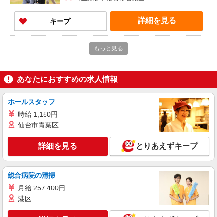
詳細を見る
キープ
職業紹介
もっと見る
株式会社トラストグロース 新宿本社 第3営業部
有料老人ホームでの介護士
月給：200,000円〜 ※資格や経験などによる
あなたにおすすめの求人情報
埼玉県さいたま市岩槻区
ホールスタッフ
詳細を見る
キープ
時給 1,150円
仙台市青葉区
派遣社員
株式会社kotrio /●SI-H-2102015
詳細を見る
とりあえずキープ
デイサービスSTAFF｜面接なし！履歴書不
要！未経験＆無資格OK◎
時給1600円〜2250円 ＜日払い有/週払い有/交
総合病院の清掃
通費全支給(ガソリン代含む)＞
月給 257,400円
さいたま市岩槻区
港区
詳細を見る