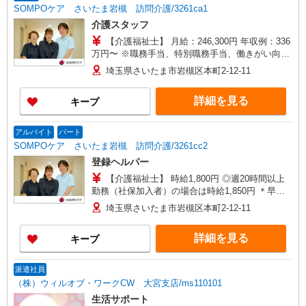
SOMPOケア さいたま岩槻 訪問介護/3261ca1
介護スタッフ
【介護福祉士】 月給：246,300円 年収例：336
万円〜 ※職務手当、特別職務手当、働きがい向上
手当、日祝手当（月平均2回分）等、毎月平均的に
埼玉県さいたま市岩槻区本町2-12-11
支払われる手当を含みます。 ◎残業時は別途時間
外手当支給（超過1分〜） ◎賞与 基本給2.08ヶ
詳細を見る
キープ
月分/年支給
アルバイト
パート
SOMPOケア さいたま岩槻 訪問介護/3261cc2
登録ヘルパー
【介護福祉士】 時給1,800円 ◎週20時間以上
勤務（社保加入者）の場合は時給1,850円 ＊早朝
夜間（〜8:00、18:00〜）：時給2,250円〜 ＊日曜
埼玉県さいたま市岩槻区本町2-12-11
祝日：時給2,100円〜 【実務者研修・初任者研修
（ヘルパー1級・2級）】 時給1,720円 ◎週20時間
詳細を見る
キープ
以上勤務（社保加入者）の場合は時給1,770円 ＊
早朝夜間（〜8:00、18:00〜）：時給2,150円〜 ＊
日曜祝日：時給2,020円〜 ◎身体介助、生活援助
派遣社員
が同時給 ◎キャンセル手当：職務時給の60％支給
（株）ウィルオブ・ワークCW 大宮支店/ms110101
生活サポート