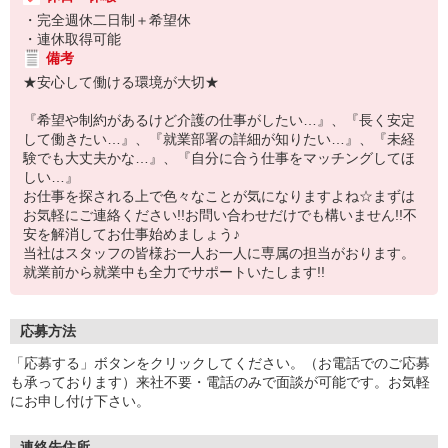
・完全週休二日制＋希望休
・連休取得可能
備考
★安心して働ける環境が大切★
『希望や制約があるけど介護の仕事がしたい…』、『長く安定
して働きたい…』、『就業部署の詳細が知りたい…』、『未経
験でも大丈夫かな…』、『自分に合う仕事をマッチングしてほ
しい…』
お仕事を探される上で色々なことが気になりますよね☆まずは
お気軽にご連絡ください!!お問い合わせだけでも構いません!!不
安を解消してお仕事始めましょう♪
当社はスタッフの皆様お一人お一人に専属の担当がおります。
就業前から就業中も全力でサポートいたします!!
応募方法
「応募する」ボタンをクリックしてください。（お電話でのご応募
も承っております）来社不要・電話のみで面談が可能です。お気軽
にお申し付け下さい。
連絡先住所