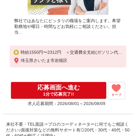
弊社ではあなたにピッタリの職場をご案内します。希望
勤務地や曜日・時間などお気軽にご相談ください。担
当...
時給1550円〜2312円 ＜交通費全支給(ガソリン代含
む)＞
埼玉県さいたま市岩槻区
応募画面へ進む
1分で応募完了!!
キープ
求人応募期間：2026/08/01～2026/08/09
来社不要・TEL面談⇒プロのコーディネーターに何でもご相談く
ださい♪面接対策などの無料サポート有◎20代・30代・40代・50
代・60代が幅広く活躍中♪