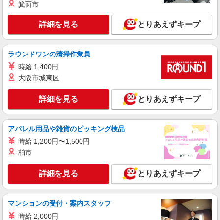
箕面市
サービス付き高齢者向け住宅での夜専介護士
1夜勤：26600円〜31350円 ※資格や経験など
詳細を見る
とりあえずキープ
による
埼玉県さいたま市岩槻区
ラウンドワンの清掃作業員
詳細を見る
キープ
時給 1,400円
大阪市城東区
派遣社員
株式会社kotrio /●SI-H-2101750
詳細を見る
とりあえずキープ
東岩槻駅近く＊即日勤務･お試し勤務OK◎シニ
アマンションSTAFF
アパレル用品や雑貨のピッキング検品
時給1600円〜2250円 ＜日払い有/週払い有/交
通費全支給(ガソリン代含む)＞
時給 1,200円〜1,500円
さいたま市岩槻区
柏市
詳細を見る
キープ
詳細を見る
とりあえずキープ
派遣社員
マンションの受付・案内スタッフ
（株）ウィルオブ・ワークCW 大宮支店/ms110101
時給 2,000円
夜勤専従