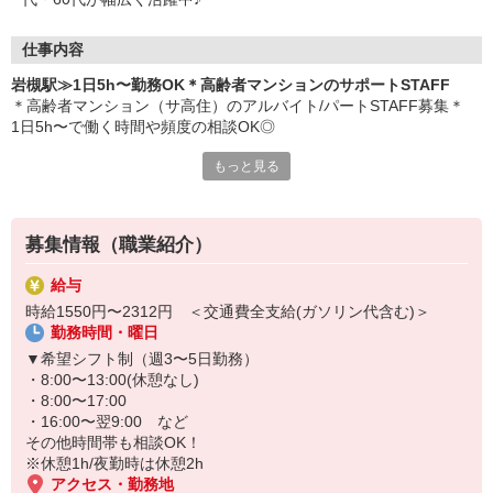
仕事内容
岩槻駅≫1日5h〜勤務OK＊高齢者マンションのサポートSTAFF
＊高齢者マンション（サ高住）のアルバイト/パートSTAFF募集＊
1日5h〜で働く時間や頻度の相談OK◎
もっと見る
具体的な業務内容
・入居者さんのお部屋の見回り
・買い物代行
・施設内の環境整備
募集情報（職業紹介）
・必要に応じた生活介助 など
給与
入居している高齢者のほとんどは健康で元気な方々です！
時給1550円〜2312円 ＜交通費全支給(ガソリン代含む)＞
がっつり介護ではなく、快適な生活を送っていただくためのサポー
勤務時間・曜日
ト業務がメイン♪
▼希望シフト制（週3〜5日勤務）
履歴書などの必要書類がそろっていなくても大丈夫です◎
・8:00〜13:00(休憩なし)
専属コーディネーターと一緒に作成しましょう★
・8:00〜17:00
・16:00〜翌9:00 など
その他時間帯も相談OK！
※休憩1h/夜勤時は休憩2h
アクセス・勤務地