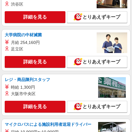
渋谷区
時給1650円 ◆前払い・日払い・週払いOK
埼玉県さいたま市岩槻区
詳細を見る
とりあえずキープ
詳細を見る
キープ
大学病院の中材滅菌
派遣社員
月給 254,160円
（株）ウィルオブ・ワークCW 大宮支店/ms110101
足立区
高齢者向け住宅staff
時給1650円 ◆前払い・日払い・週払いOK
詳細を見る
とりあえずキープ
埼玉県さいたま市岩槻区
レジ・商品陳列スタッフ
詳細を見る
キープ
時給 1,300円
大阪市中央区
職業紹介
株式会社トラストグロース 新宿本社 第3営業部
詳細を見る
とりあえずキープ
特別養護老人ホームでの介護士
月給：226,000円〜 ※資格・経験により異なる
埼玉県さいたま市岩槻区
マイクロバスによる施設利用者送迎ドライバー