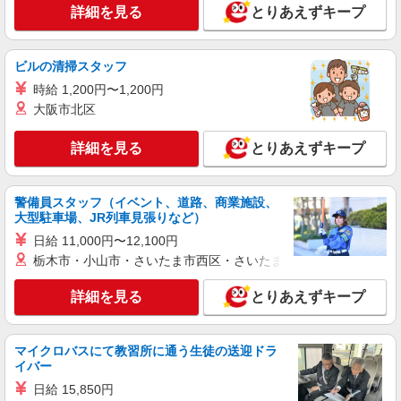
株式会社kotrio /●SI-H-2075106
詳細を見る
とりあえずキープ
岩槻駅のシニアマンション▼フロアの巡回や安
否確認など
時給1600円〜2250円 ＜日払い有/週払い有/交
ビルの清掃スタッフ
通費全支給(ガソリン代含む)＞
時給 1,200円〜1,200円
さいたま市岩槻区
大阪市北区
詳細を見る
キープ
詳細を見る
とりあえずキープ
派遣社員
株式会社kotrio /●SI-H-2018161
警備員スタッフ（イベント、道路、商業施設、
大型駐車場、JR列車見張りなど）
≪東岩槻駅≫夜勤なし！未経験・ブランクOK
のデイスタッフ
日給 11,000円〜12,100円
栃木市・小山市・さいたま市西区・さいたま市岩槻区・久喜市・
時給1600円〜2250円 ＜日払い有/週払い有/交
通費全支給(ガソリン代含む)＞
詳細を見る
とりあえずキープ
さいたま市岩槻区
詳細を見る
キープ
マイクロバスにて教習所に通う生徒の送迎ドラ
イバー
派遣社員
日給 15,850円
株式会社トラストグロース 新宿本社 第3営業部