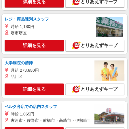
キープ
詳細を見る
とりあえずキープ
派遣社員
レジ・商品陳列スタッフ
（株）ウィルオブ・ワークCW 大宮支店/ms110101
高齢者向けマンションstaff
時給 1,180円
堺市堺区
時給1650円 ◆前払い・日払い・週払いOK
埼玉県さいたま市岩槻区
詳細を見る
とりあえずキープ
詳細を見る
キープ
大学病院の清掃
派遣社員
月給 273,650円
株式会社トラストグロース 新宿本社 第3営業部
品川区
有料老人ホームでの介護士
初任者研修：1450円/実務者研修：1500円/介護
詳細を見る
とりあえずキープ
福祉士：1600円 ※経験等により異なる
埼玉県さいたま市岩槻区
ベルク各店での店内スタッフ
詳細を見る
キープ
時給 1,065円
古河市・佐野市・前橋市・高崎市・伊勢崎市・太田市・館林市・
派遣社員