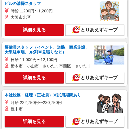
ビルの清掃スタッフ
詳細を見る
キープ
時給 1,200円〜1,200円
大阪市北区
派遣社員
株式会社スタッフサービス・メディカル 東東京医療オフィス（お仕
詳細を見る
とりあえずキープ
事No.W10391933）
看護助手
時給1600円
警備員スタッフ（イベント、道路、商業施設、
東京都江東区内の病院
大型駐車場、JR列車見張りなど）
日給 11,000円〜12,100円
詳細を見る
キープ
栃木市・小山市・さいたま市西区・さいたま市岩槻区・久喜市・
詳細を見る
とりあえずキープ
派遣社員
株式会社スタッフサービス・メディカル 東東京医療オフィス（お仕
事No.W10511865）
本社総務・経理（正社員）※試用期間あり
看護助手
時給1500円
月給 222,750円〜230,750円
豊中市
東京都江東区内のクリニック
詳細を見る
とりあえずキープ
詳細を見る
キープ