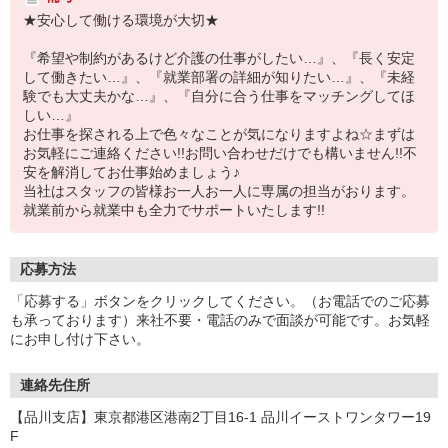
★安心して働ける環境が大切★
『希望や制約があるけど介護の仕事がしたい…』、『長く安定
して働きたい…』、『就業部署の詳細が知りたい…』、『未経
験でも大丈夫かな…』、『自分に合う仕事をマッチングしてほ
しい…』
お仕事を探される上で色々なことが気になりますよね☆まずは
お気軽にご連絡ください!!お問い合わせだけでも構いません!!不
安を解消してお仕事始めましょう♪
当社はスタッフの皆様お一人お一人に専属の担当がおります。
就業前から就業中も全力でサポートいたします!!
応募方法
「応募する」ボタンをクリックしてください。（お電話でのご応募
も承っております）来社不要・電話のみで面談が可能です。お気軽
にお申し付け下さい。
連絡先住所
【品川支店】東京都港区港南2丁目16-1 品川イーストワンタワー19
F