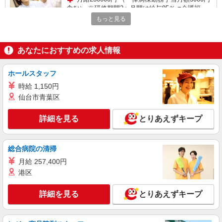
含む） ※研修期間2ヶ月間は給与95％ ■介護福祉
士/資格手当月額15000円 ■介護職員初任者研修/月
もっと見る
昭和医科大学江東豊洲病院（東京都江東区豊洲
額5000円 ■実務者研修/月額8000円 ※経験・能力
5-1-38）
による
あなたにおすすめの求人情報
詳細を見る
キープ
ホールスタッフ
派遣社員
株式会社スタッフサービス・メディカル 東東京医療オフィス（お仕
時給 1,150円
事No.W10514951）
仙台市青葉区
看護助手
時給1400円
詳細を見る
とりあえずキープ
東京都江東区内の病院
総合病院の清掃
詳細を見る
キープ
月給 257,400円
港区
派遣社員
株式会社スタッフサービス・メディカル 東東京医療オフィス（お仕
事No.W10505158）
詳細を見る
とりあえずキープ
看護助手
時給1600円