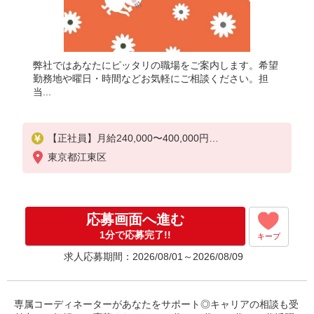
弊社ではあなたにピッタリの職場をご案内します。希望
勤務地や曜日・時間などお気軽にご相談ください。担
当...
【正社員】月給240,000〜400,000円
・基本給：200,000円〜220,000円
東京都江東区
・資格手当：10,000〜30,000円
・役職手当：10,000〜70,000円
・処遇改善手当：20,000〜60,000円（勤続年数、保
有資格により変動）
応募画面へ進む
・固定残業手当：20,000円（10時間）
※固定残業時間を超過する場合には超過勤務手当と
1分で応募完了!!
キープ
して別途支給
求人応募期間：2026/08/01～2026/08/09
・夜勤手当：10,000円/1回（上記給与とは別に支給
）
下記資格をお持ちの方歓迎
専属コーディネーターがあなたをサポート◎キャリアの相談も受
・認知症介護基礎研修