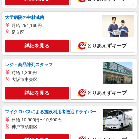
特別養護老人ホームでの看護師
時給：准看護師2200円〜/看護師2300円〜 ※資
大学病院の中材滅菌
格や経験などによる
月給 254,160円
東京都江東区
足立区
詳細を見る
キープ
詳細を見る
とりあえずキープ
職業紹介
株式会社kotrio /●SW-S-2098567
レジ・商品陳列スタッフ
亀戸駅◆病院の補助STAFF◆患者さん支援/消
時給 1,300円
毒など≪経験不問≫
大阪市中央区
【正社員】月給240,000〜400,000円 ・基本
給：200,000円〜220,000円 ・資格手当：10,000〜
詳細を見る
とりあえずキープ
30,000円 ・役職手当：10,000〜70,000円 ・処遇改
東京都江東区
善手当：20,000〜60,000円（勤続年数、保有資格
により変動） ・固定残業手当：20,000円（10時
詳細を見る
キープ
間） ※固定残業時間を超過する場合には超過勤務
マイクロバスによる施設利用者送迎ドライバー
手当として別途支給 ・夜勤手当：10,000円/1回
日給 10,900円〜10,900円
（上記給与とは別に支給） 下記資格をお持ちの方
派遣社員
神戸市須磨区
歓迎 ・認知症介護基礎研修 ・初任者研修 ・実務
株式会社kotrio /●SW-H2-1983953
者研修 ・介護福祉士 など
亀戸駅＊日勤のみ/残業なし！健康管理メイン