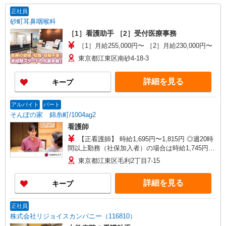
正社員
砂町耳鼻咽喉科
［1］看護助手 ［2］受付医療事務
［1］月給255,000円〜 ［2］月給230,000円〜
東京都江東区南砂4-18-3
詳細を見る
キープ
アルバイト
パート
そんぽの家 錦糸町/1004ag2
看護師
【正看護師】 時給1,695円〜1,815円 ◎週20時
間以上勤務（社保加入者）の場合は時給1,745円〜
1,865円 【准看護師】 時給1,395円〜1,515円 ◎週
東京都江東区毛利2丁目7-15
20時間以上勤務（社保加入者）の場合は時給1,445
円〜1,565円 ※各種手当込 ※時給は経験により異
詳細を見る
キープ
なる
正社員
株式会社リジョイスカンパニー（116810）