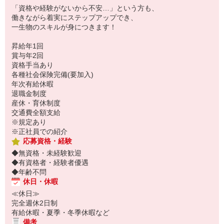
「資格や経験がないから不安…」という方も、
働きながら着実にステップアップでき、
一生物のスキルが身につきます！
昇給年1回
賞与年2回
資格手当あり
各種社会保険完備(要加入)
年次有給休暇
退職金制度
産休・育休制度
交通費全額支給
※規定あり
※正社員での紹介
応募資格・経験
◆無資格・未経験歓迎
◆有資格者・経験者優遇
◆年齢不問
休日・休暇
≪休日≫
完全週休2日制
有給休暇・夏季・冬季休暇など
備考