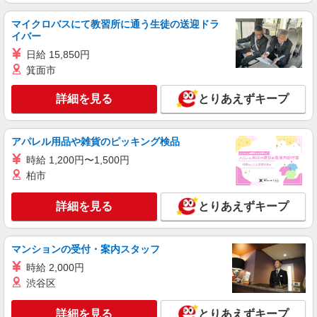
派遣社員
マイクロバスにて教習所に通う生徒の送迎ドラ
株式会社スタッフサービス・メディカル 東東京医療オフィス（お仕
イバー
事No.W10515059）
日給 15,850円
看護助手
箕面市
時給1400円
東京都江東区内のクリニック
詳細を見る
とりあえずキープ
詳細を見る
キープ
アパレル用品や雑貨のピッキング検品
時給 1,200円〜1,500円
派遣社員
株式会社トラストグロース 新宿本社 第1営業部
柏市
住宅型有料老人ホームでの看護師
詳細を見る
とりあえずキープ
時給：2200円 【月給】 2,200円×8時間×22日
=387,200円
東京都江東区
マンションの受付・案内スタッフ
時給 2,000円
詳細を見る
キープ
渋谷区
派遣社員
詳細を見る
とりあえずキープ
株式会社トラストグロース 新宿本社 第1営業部