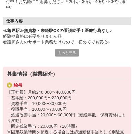
付中！お気軽にご応募ください＊20代・30代・40代・50代活躍
・初任者研修
中♪
・実務者研修
・介護福祉士 など
仕事内容
≪亀戸駅≫無資格・未経験OKの看護助手！医療行為なし♪
経験や資格は必要ありません◎
看護師さんのサポート業務だけなので、初めてでも安心♪
もっと見る
▼主なお仕事内容
・シーツ交換や病室内の清掃
・患者さんの生活介助
・車いす移動などのサポート
募集情報（職業紹介）
・医療器具の準備 など
※医療行為はありません
給与
【正社員】月給240,000〜400,000円
▼働きたくなるポイント！！
・基本給：200,000円〜220,000円
・患者さんの感謝がダイレクトに伝わる職場◎
・資格手当：10,000〜30,000円
・「まずは見て学ぶ」 ゆっくり慣れていけばOK！
・役職手当：10,000〜70,000円
・研修体制が充実しているので、未経験からでもしっかりサポー
・処遇改善手当：20,000〜60,000円（勤続年数、保有資格によ
ト！
り変動）
・固定残業手当：20,000円（10時間）
履歴書作成・面接対策のサポートあり☆
※固定残業時間を超過する場合には超過勤務手当として別途支
まずはお気軽にご応募ください！