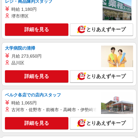
レジ・商品陳列スタッフ
東京都江東区内の病院
時給 1,180円
堺市堺区
詳細を見る
キープ
詳細を見る
とりあえずキープ
派遣社員
株式会社スタッフサービス・メディカル 東東京医療オフィス（お仕
事No.W10506580）
大学病院の清掃
看護助手
月給 273,650円
時給1700円
品川区
東京都江東区内の病院
詳細を見る
とりあえずキープ
詳細を見る
キープ
ベルク各店での店内スタッフ
派遣社員
株式会社スタッフサービス・メディカル 東東京医療オフィス（お仕
時給 1,065円
事No.W10438384）
古河市・佐野市・前橋市・高崎市・伊勢崎市・太田市・館林市・
看護助手
時給1600円
詳細を見る
とりあえずキープ
東京都江東区内の病院