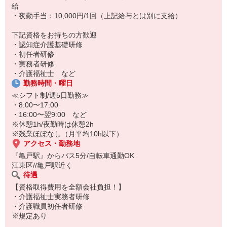
給
・夜勤手当：10,000円/1回（上記給与とは別に支給）
下記資格をお持ちの方歓迎
・認知症介護基礎研修
・初任者研修
・実務者研修
・介護福祉士 など
勤務時間・曜日
≪シフト制/週5日勤務≫
・8:00〜17:00
・16:00〜翌9:00 など
※休憩1h/夜勤時は休憩2h
※残業ほぼなし（月平均10h以下）
アクセス・勤務地
『亀戸駅』からバス5分/自転車通勤OK
江東区//亀戸駅近く
待遇
【資格取得費用を全額会社負担！】
・介護福祉士実務者研修
・介護職員初任者研修
※規定あり