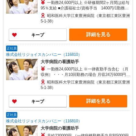
一勤務24,600円以上 ※研修期間2ヶ月間は給与
95％支給 ■介護福祉士/資格手当 1400円/1勤務あ
たり ■介護職員初任者研修/資格手当 700円/1勤
昭和医科大学江東豊洲病院（東京都江東区豊洲
務あたり ■実務者研修/資格手当 1120円/1勤務あ
5-1-38）
たり
詳細を見る
キープ
正社員
株式会社リジョイスカンパニー（116810）
大学病院の看護助手
一勤務24,600円以上 ※一律夜勤手当含む （月
収例）・・・月10回勤務の場合 月収24万6000円
（別途資格手当） ■介護福祉士/資格手当月額
昭和医科大学江東豊洲病院（東京都江東区豊洲
15000円 ■介護職員初任者研修/月額5000円 ■実務
5-1-38）
者研修/月額8000円 ※研修期間2ヶ月間は給与95％
支給
詳細を見る
キープ
正社員
株式会社リジョイスカンパニー（116810）
大学病院の看護助手
月給230000円 （一律病棟勤務手当月額5000円