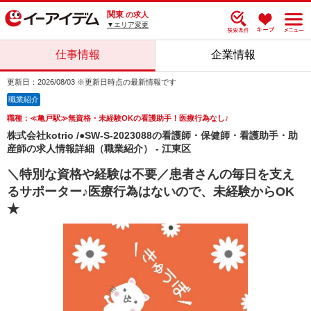
関東
の求人
▼エリア変更
仕事情報
企業情報
更新日：2026/08/03 ※更新日時点の最新情報です
職業紹介
職種：≪亀戸駅≫無資格・未経験OKの看護助手！医療行為なし♪
株式会社kotrio /●SW-S-2023088の看護師・保健師・看護助手・助
産師の求人情報詳細（職業紹介） - 江東区
＼特別な資格や経験は不要／患者さんの毎日を支え
るサポーター♪医療行為はないので、未経験からOK
★