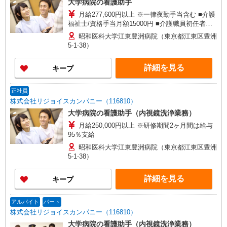
大学病院の看護助手
月給277,600円以上 ※一律夜勤手当含む ■介護
福祉士/資格手当月額15000円 ■介護職員初任者研
修/月額5000円 ■実務者研修/月額8000円 ※研修期
昭和医科大学江東豊洲病院（東京都江東区豊洲
間2ヶ月間は給与95％支給
5-1-38）
詳細を見る
キープ
正社員
株式会社リジョイスカンパニー（116810）
大学病院の看護助手（内視鏡洗浄業務）
月給250,000円以上 ※研修期間2ヶ月間は給与
95％支給
昭和医科大学江東豊洲病院（東京都江東区豊洲
5-1-38）
詳細を見る
キープ
アルバイト
パート
株式会社リジョイスカンパニー（116810）
大学病院の看護助手（内視鏡洗浄業務）