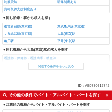
制服貸与
研修制度あり
資格取得支援制度あり
同じ沿線・駅から求人を探す
都営新宿線(東京都)
東武亀戸線(東京都)
ＪＲ総武線(東京都)
大島(東京)駅
亀戸駅
平井(東京)駅
同じ職種から大島(東京)駅の求人を探す
看護師・保健師・看護助手・助産師
関連する条件をもっと見る
同じ雇用形態から大島(東京)駅の求人を探す
職業紹介
同じ特徴から大島(東京)駅の求人を探す
ID：AE0730612742
入社日応相談
未経験歓迎
その他の条件でバイト・アルバイト・パートを探す
経験者・有資格者歓迎
新卒・第二新卒歓迎
江東区の職種からバイト・アルバイト・パートを探す
女性活躍中
主婦・主夫歓迎