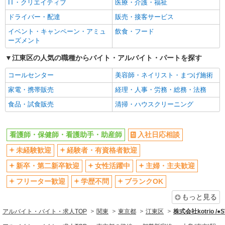
IT・クリエイティブ
医療・介護・福祉
フリーター歓迎
学歴不問
ドライバー・配達
販売・接客サービス
ブランクOK
ミドル（40代～）活躍中
イベント・キャンペーン・アミュ
飲食・フード
エルダー（50代～）活躍中
シニア（60代～）活躍中
ーズメント
高収入・高額
ボーナス・賞与あり
江東区の人気の職種からバイト・アルバイト・パートを探す
昇給あり
完全週休2日制
コールセンター
美容師・ネイリスト・まつげ施術
フルタイム歓迎
禁煙・分煙
家電・携帯販売
経理・人事・労務・総務・法務
駅直結・駅チカ
車通勤OK
食品・試食販売
清掃・ハウスクリーニング
バイク通勤OK
自転車通勤OK
残業少なめ（月20h未満）
交通費支給
看護師・保健師・看護助手・助産師
入社日応相談
社会保険あり
産休・育休取得実績あり
未経験歓迎
経験者・有資格者歓迎
退職金・財形貯蓄制度あり
各種手当（家族・役職・インセン
ティブなど）あり
新卒・第二新卒歓迎
女性活躍中
主婦・主夫歓迎
制服貸与
研修制度あり
フリーター歓迎
学歴不問
ブランクOK
資格取得支援制度あり
もっと見る
同じ職種から求人を探す
アルバイト・バイト・求人TOP
関東
東京都
江東区
株式会社kotrio /
医療・介護・福祉