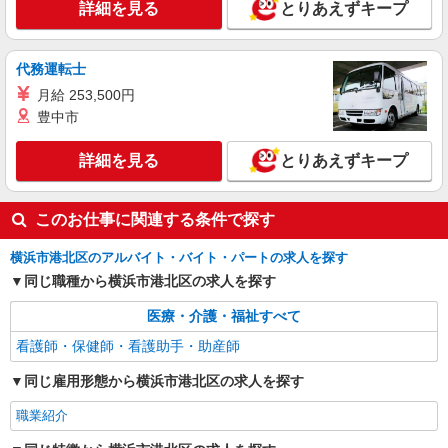
詳細を見る
とりあえずキープ
詳細を見る
キープ
派遣社員
代務運転士
株式会社kotrio /●YK-H-2093853
月給 253,500円
善は急げ≫≫≫履歴書不要＆面接なし！駅チカ
豊中市
病院で看護助手急募
時給1600円〜2250円 ＜日払い有/週払い有/交
詳細を見る
とりあえずキープ
通費全支給(ガソリン代含む)＞
横浜市港北区 ≪最寄り駅：新横浜≫
このお仕事に関連する条件で探す
詳細を見る
キープ
横浜市港北区のアルバイト・バイト・パートの求人を探す
同じ職種から横浜市港北区の求人を探す
医療・介護・福祉すべて
看護師・保健師・看護助手・助産師
同じ雇用形態から横浜市港北区の求人を探す
職業紹介