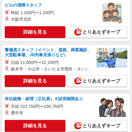
なる
ビルの清掃スタッフ
神奈川県横浜市港北区
時給 1,200円〜1,200円
大阪市北区
詳細を見る
キープ
詳細を見る
とりあえずキープ
派遣社員
株式会社トラストグロース 新宿本社 第2営業部
警備員スタッフ（イベント、道路、商業施設、
介護付き有料老人ホームでの夜専看護師
大型駐車場、JR列車見張りなど）
1夜勤：30000円〜 ※資格や経験などによる
日給 11,000円〜12,100円
神奈川県横浜市港北区
栃木市・小山市・さいたま市西区・さいたま市岩槻区・久喜市・
詳細を見る
キープ
詳細を見る
とりあえずキープ
派遣社員
株式会社kotrio /●YK-H-1225372
本社総務・経理（正社員）※試用期間あり
新横浜駅⇒病院内の補助STAFF▼医療器具の
月給 222,750円〜230,750円
洗浄、車いす誘導など
豊中市
時給1600円〜2250円 ◆日払い/週払いOK/交
通費全支給（ガソリン代含む）◆
詳細を見る
とりあえずキープ
横浜市港北区 ≪最寄り駅：新横浜≫