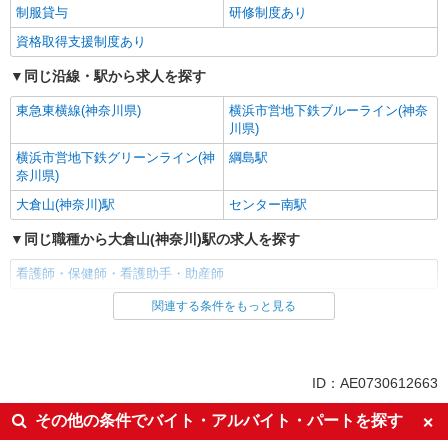
制服貸与
研修制度あり
資格取得支援制度あり
同じ沿線・駅から求人を探す
東急東横線(神奈川県)
横浜市営地下鉄ブルーライン(神奈
川県)
横浜市営地下鉄グリーンライン(神
綱島駅
奈川県)
大倉山(神奈川)駅
センター南駅
同じ職種から大倉山(神奈川)駅の求人を探す
看護師・保健師・看護助手・助産師
関連する条件をもっと見る
同じ雇用形態から大倉山(神奈川)駅の求人を探す
職業紹介
同じ特徴から大倉山(神奈川)駅の求人を探す
ID：AE0730612663
入社日応相談
未経験歓迎
その他の条件でバイト・アルバイト・パートを探す
経験者・有資格者歓迎
新卒・第二新卒歓迎