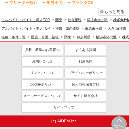
同じ職種から求人を探す
フリーター歓迎
学歴不問
ブランクOK
医療・介護・福祉
もっと見る
看護師・保健師・看護助手・助産師
アルバイト・バイト・求人TOP
関東
神奈川県
横浜市港北区
株式会社ko
アルバイト・バイト・求人TOP
神奈川県の路線
東急東横線
大倉山(神奈川
同じ特徴から求人を探す
職種・条件一覧
医療・介護・福祉
関東
神奈川県
横浜市港北区
株式
未経験歓迎
ミドル（40代～）活躍中
ボーナス・賞与あり
車通勤OK
掲載ご希望のお客様へ
よくある質問
交通費支給
社会保険あり
お問い合わせ
利用規約
産休・育休取得実績あり
リンクについて
プライバシーポリシー
Cookieポリシー
個人情報保護方針
メールサービスについて
サイト運営会社
サイトマップ
(c) AIDEM Inc.
TOPへ