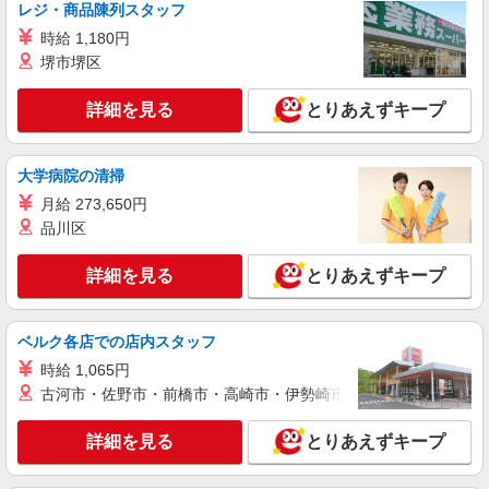
レジ・商品陳列スタッフ
【正社員】月給240,000〜400,000円 ・基本
時給 1,180円
給：200,000円〜220,000円 ・資格手当：10,000〜
30,000円 ・役職手当：10,000〜70,000円 ・処遇改
堺市堺区
港北区
善手当：20,000〜60,000円（勤続年数、保有資格
により変動） ・固定残業手当：20,000円（10時
詳細を見る
とりあえずキープ
詳細を見る
キープ
間） ※固定残業時間を超過する場合には超過勤務
手当として別途支給 ・夜勤手当：10,000円/1回
（上記給与とは別に支給） 下記資格をお持ちの方
職業紹介
大学病院の清掃
歓迎 ・認知症介護基礎研修 ・初任者研修 ・実務
株式会社kotrio /●YK-S-2114560
者研修 ・介護福祉士 など
月給 273,650円
綱島駅☆子育て世代活躍！綺麗な病院で補助業
品川区
務☆未経験OK♪
時給1550円〜2312円 ＜交通費全支給(ガソリ
詳細を見る
とりあえずキープ
ン代含む)＞
横浜市港北区/綱島駅徒歩5分
ベルク各店での店内スタッフ
詳細を見る
キープ
時給 1,065円
古河市・佐野市・前橋市・高崎市・伊勢崎市・太田市・館林市・
派遣社員
株式会社トラストグロース 新宿本社 第2営業部
詳細を見る
とりあえずキープ
ショートステイでの看護師
時給：2100〜2200円 ※資格や経験等により異