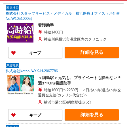
派遣社員
株式会社スタッフサービス・メディカル 横浜医療オフィス（お仕事
No.W10510005）
看護助手
時給1400円
神奈川県横浜市港北区内のクリニック
詳細を見る
キープ
派遣社員
株式会社kotrio /●YK-H-2067786
＜綱島駅＞元気も、プライベートも諦めない＊
週3〜OK/看護助手
時給1600円〜2250円 ＜日払い有/週払い有/交
通費全支給(ガソリン代含む)＞
横浜市港北区/綱島駅徒歩5分
詳細を見る
キープ