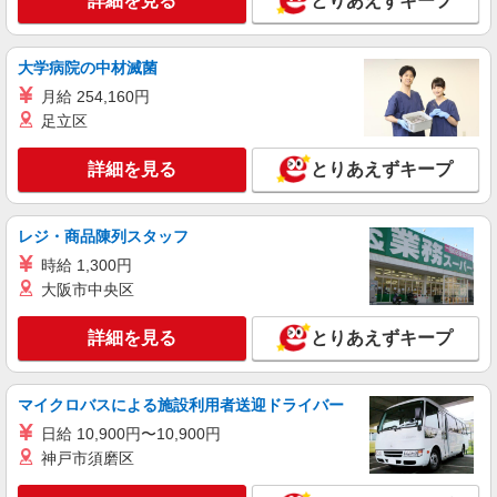
詳細を見る
とりあえずキープ
詳細を見る
キープ
大学病院の中材滅菌
派遣社員
月給 254,160円
株式会社kotrio /●YK-H-1902083
足立区
菊名駅＊医療現場を支える看護助手＊嬉しい高
時給◎研修あり
詳細を見る
とりあえずキープ
時給1600円〜2250円 ＜日払い有/週払い有/交
通費全支給(ガソリン代含む)＞
横浜市港北区 菊名駅スグ
レジ・商品陳列スタッフ
時給 1,300円
詳細を見る
キープ
大阪市中央区
職業紹介
詳細を見る
とりあえずキープ
株式会社kotrio /●YK-S-2083424
新横浜駅☆医療行為なし！パートタイムの看護
助手♪未経験OK！
マイクロバスによる施設利用者送迎ドライバー
時給1550円〜2312円 ＜交通費全支給(ガソリ
日給 10,900円〜10,900円
ン代含む)＞
神戸市須磨区
港北区