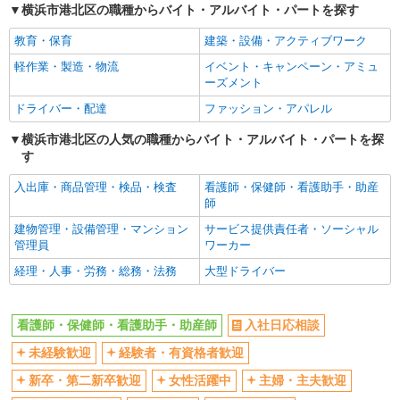
横浜市港北区の職種からバイト・アルバイト・パートを探す
女性活躍中
主婦・主夫歓迎
教育・保育
建築・設備・アクティブワーク
フリーター歓迎
学歴不問
軽作業・製造・物流
イベント・キャンペーン・アミュ
ブランクOK
ミドル（40代～）活躍中
ーズメント
エルダー（50代～）活躍中
シニア（60代～）活躍中
ドライバー・配達
ファッション・アパレル
高収入・高額
ボーナス・賞与あり
横浜市港北区の人気の職種からバイト・アルバイト・パートを探
昇給あり
完全週休2日制
す
フルタイム歓迎
禁煙・分煙
入出庫・商品管理・検品・検査
看護師・保健師・看護助手・助産
駅直結・駅チカ
車通勤OK
師
バイク通勤OK
自転車通勤OK
建物管理・設備管理・マンション
サービス提供責任者・ソーシャル
管理員
ワーカー
残業少なめ（月20h未満）
交通費支給
経理・人事・労務・総務・法務
大型ドライバー
社会保険あり
産休・育休取得実績あり
退職金・財形貯蓄制度あり
各種手当（家族・役職・インセン
ティブなど）あり
看護師・保健師・看護助手・助産師
入社日応相談
制服貸与
研修制度あり
未経験歓迎
経験者・有資格者歓迎
資格取得支援制度あり
新卒・第二新卒歓迎
女性活躍中
主婦・主夫歓迎