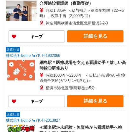
介護施設看護師（夜勤専従）
時給1,885円 ＜給与補足＞※深夜割増（22〜5
時）、夜勤手当（2,990円/回）
神奈川県横浜市港北区北新横浜2-2-3
詳細を見る
キープ
派遣社員
株式会社kotrio /●YK-H-1902066
綱島駅＊医療現場を支える看護助手＊嬉しい高
時給◎研修あり
時給1600円〜2250円 ＜日払い有/週払い有/交
通費全支給(ガソリン代含む)＞
横浜市港北区/綱島駅徒歩5分
詳細を見る
キープ
派遣社員
株式会社kotrio /●YK-H-2013827
≪菊名駅≫未経験・無資格から看護助手へ挑