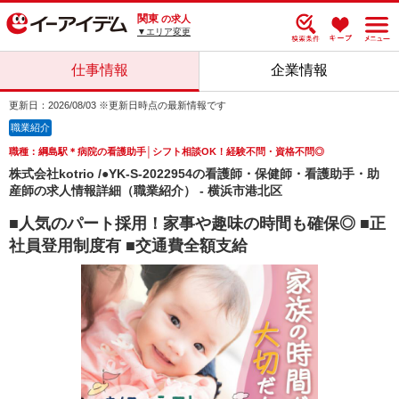
関東
の求人
▼エリア変更
仕事情報
企業情報
更新日：2026/08/03 ※更新日時点の最新情報です
職業紹介
職種：綱島駅＊病院の看護助手│シフト相談OK！経験不問・資格不問◎
株式会社kotrio /●YK-S-2022954の看護師・保健師・看護助手・助
産師の求人情報詳細（職業紹介） - 横浜市港北区
■人気のパート採用！家事や趣味の時間も確保◎ ■正
社員登用制度有 ■交通費全額支給