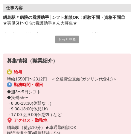
仕事内容
綱島駅＊病院の看護助手│シフト相談OK！経験不問・資格不問◎
★実働5H〜OKの看護助手さん大募集★
助け合いの精神が根付いているので、シフトの相談もしやすい空気
もっと見る
感の職場◎
オンとオフをしっかり切り替えて、笑顔で働ける環境です。
〜仕事内容〜
募集情報（職業紹介）
◆環境維持： 病室の清掃・シーツ交換
◆生活介助： 患者様の食事介助・入浴介助等
給与
◆準備作業： 医療器具のセット、消毒作業
時給1550円〜2312円 ＜交通費全支給(ガソリン代含む)＞
◆管理業務： 備品の在庫管理・発注、搬送
勤務時間・曜日
など
◆週3〜5日シフト
◆実働5h〜
・8:30-13:30(休憩なし)
・9:00-18:00(休憩1h)
・17:00-翌9:00(休憩2h) など
アクセス・勤務地
綱島駅（徒歩10分）★車通勤相談OK
横浜市港北区/綱島駅徒歩5分