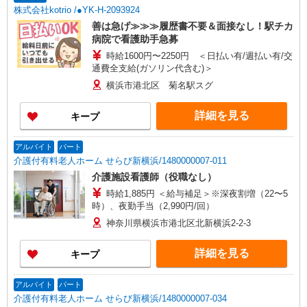
株式会社kotrio /●YK-H-2093924
善は急げ≫≫≫履歴書不要＆面接なし！駅チカ
病院で看護助手急募
時給1600円〜2250円 ＜日払い有/週払い有/交
通費全支給(ガソリン代含む)＞
横浜市港北区 菊名駅スグ
詳細を見る
キープ
アルバイト
パート
介護付有料老人ホーム せらび新横浜/1480000007-011
介護施設看護師（役職なし）
時給1,885円 ＜給与補足＞※深夜割増（22〜5
時）、夜勤手当（2,990円/回）
神奈川県横浜市港北区北新横浜2-2-3
詳細を見る
キープ
アルバイト
パート
介護付有料老人ホーム せらび新横浜/1480000007-034