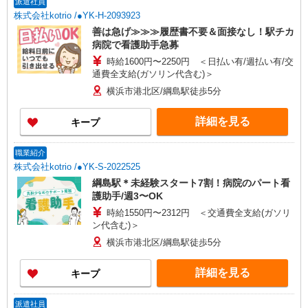
派遣社員
株式会社kotrio /●YK-H-2093923
善は急げ≫≫≫履歴書不要＆面接なし！駅チカ
病院で看護助手急募
時給1600円〜2250円 ＜日払い有/週払い有/交
通費全支給(ガソリン代含む)＞
横浜市港北区/綱島駅徒歩5分
詳細を見る
キープ
職業紹介
株式会社kotrio /●YK-S-2022525
綱島駅＊未経験スタート7割！病院のパート看
護助手/週3〜OK
時給1550円〜2312円 ＜交通費全支給(ガソリ
ン代含む)＞
横浜市港北区/綱島駅徒歩5分
詳細を見る
キープ
派遣社員