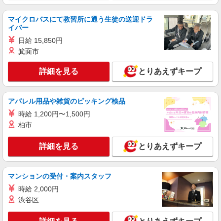
詳細を見る
キープ
マイクロバスにて教習所に通う生徒の送迎ドラ
イバー
日給 15,850円
職業紹介
株式会社kotrio /●YK-S-2083425
箕面市
綱島駅☆医療行為なし！パートタイムの看護助
詳細を見る
とりあえずキープ
手♪未経験OK！
時給1550円〜2312円 ＜交通費全支給(ガソリ
ン代含む)＞
アパレル用品や雑貨のピッキング検品
横浜市港北区/綱島駅徒歩5分
時給 1,200円〜1,500円
柏市
詳細を見る
キープ
詳細を見る
とりあえずキープ
派遣社員
株式会社kotrio /●YK-H-2013802
≪綱島駅≫未経験・無資格から看護助手へ挑
マンションの受付・案内スタッフ
戦！シフト相談OK♪
時給 2,000円
時給1600円〜2250円 ＜日払い有/週払い有/交
渋谷区
通費全支給(ガソリン代含む)＞
横浜市港北区/綱島駅徒歩5分