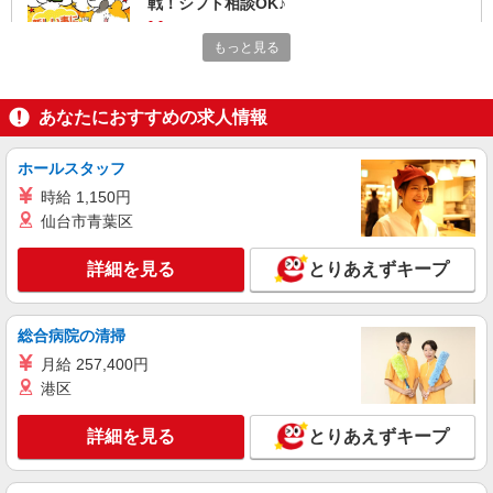
戦！シフト相談OK♪
時給1600円〜2250円 ＜日払い有/週払い有/交
もっと見る
通費全支給(ガソリン代含む)＞
横浜市港北区 菊名駅スグ
あなたにおすすめの求人情報
詳細を見る
キープ
ホールスタッフ
職業紹介
時給 1,150円
株式会社kotrio /●YK-S-2098655
仙台市青葉区
日吉駅◆病院の補助STAFF◆患者さん支援/消
毒など≪経験不問≫
詳細を見る
とりあえずキープ
【正社員】月給240,000〜400,000円 ・基本
給：200,000円〜220,000円 ・資格手当：10,000〜
30,000円 ・役職手当：10,000〜70,000円 ・処遇改
神奈川県横浜市港北区
善手当：20,000〜60,000円（勤続年数、保有資格
総合病院の清掃
により変動） ・固定残業手当：20,000円（10時
月給 257,400円
詳細を見る
キープ
間） ※固定残業時間を超過する場合には超過勤務
港区
手当として別途支給 ・夜勤手当：10,000円/1回
（上記給与とは別に支給） 下記資格をお持ちの方
職業紹介
歓迎 ・認知症介護基礎研修 ・初任者研修 ・実務
詳細を見る
とりあえずキープ
株式会社kotrio /●YK-S-2023168
者研修 ・介護福祉士 など
≪新横浜駅≫無資格・未経験OKの看護助手！
医療行為なし♪