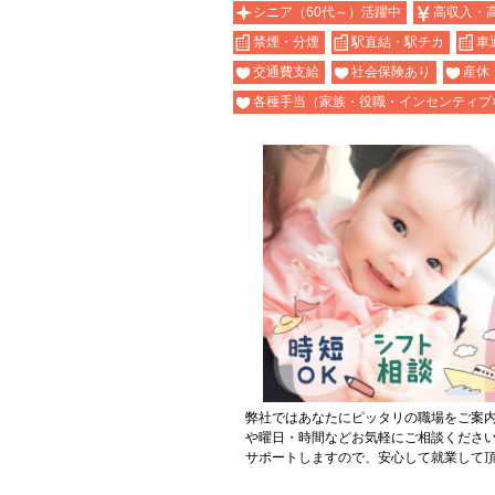
シニア（60代～）活躍中
高収入・
禁煙・分煙
駅直結・駅チカ
車
交通費支給
社会保険あり
産休
各種手当（家族・役職・インセンティブ
弊社ではあなたにピッタリの職場をご案
や曜日・時間などお気軽にご相談くださ
サポートしますので、安心して就業して