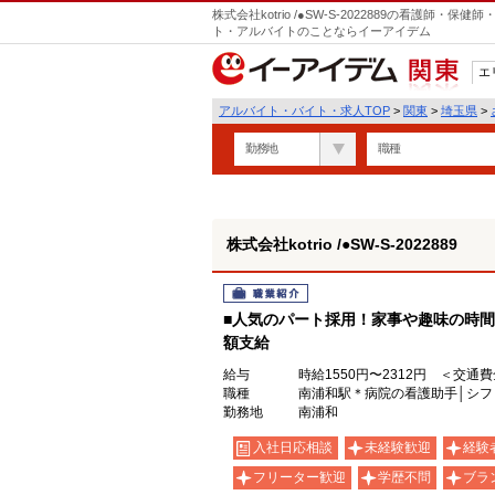
株式会社kotrio /●SW-S-2022889の看護師
ト・アルバイトのことならイーアイデム
エ
関東
アルバイト・バイト・求人TOP
>
関東
>
埼玉県
>
勤務地
職種
株式会社kotrio /●SW-S-2022889
職業紹介
■人気のパート採用！家事や趣味の時間
額支給
給与
時給1550円〜2312円 ＜交通
職種
南浦和駅＊病院の看護助手│シフ
勤務地
南浦和
入社日応相談
未経験歓迎
経験
フリーター歓迎
学歴不問
ブラ