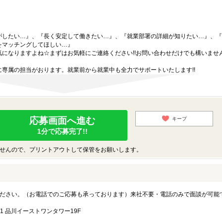
がしたい…』、『長く安定して働きたい…』、『就業部署の詳細が知りたい…』、『
をマッチングしてほしい…』
になりますよね☆まずはお気軽にご連絡ください!!お問い合わせだけでも構いません
専属の担当がおります。就業前から就業中も全力でサポートいたします!!
応募画面へ進む
キープ
1分で応募完了!!
せんので、プリントアウトして保管をお願いします。
ださい。（お電話でのご応募も承っております）来社不要・電話のみで面談が可能
1 品川イーストワンタワー19F