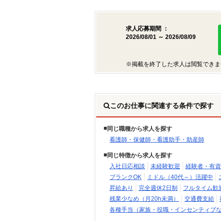
求人応募期間 ：
2026/08/01 ～ 2026/08/09
※掲載を終了した求人は閲覧できま
このお仕事に関連する条件で探す
同じ職種から求人を探す
看護師・保健師・看護助手・助産師
同じ特徴から求人を探す
入社日応相談
未経験歓迎
経験者・有資
ブランクOK
ミドル（40代～）活躍中
昇給あり
完全週休2日制
フルタイム歓
残業少なめ（月20h未満）
交通費支給
各種手当（家族・役職・インセンティブ