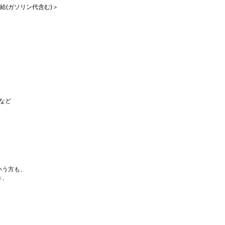
支給(ガソリン代含む)＞
など
いう方も、
き、