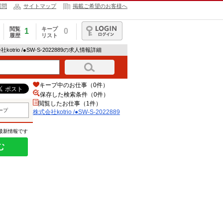
質問
サイトマップ
掲載ご希望のお客様へ
閲覧
キープ
1
0
履歴
リスト
ログイン
社kotrio /●SW-S-2022889の求人情報詳細
キープ中のお仕事（0件）
保存した検索条件（
0
件）
閲覧したお仕事（1件）
ープ
株式会社kotrio /●SW-S-2022889
の最新情報です
む