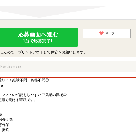
応募画面へ進む
キープ
1分で応募完了!!
せんので、プリントアウトして保管をお願いします。
談OK！経験不問・資格不問◎
集★
、シフトの相談もしやすい空気感の職場◎
笑顔で働ける環境です。
換
浴介助等
毒作業
、搬送