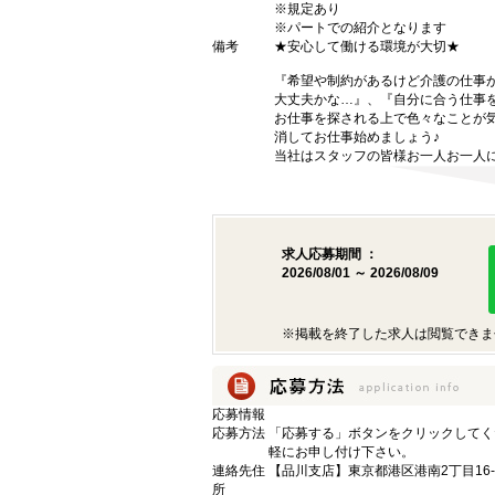
※規定あり
※パートでの紹介となります
備考
★安心して働ける環境が大切★
『希望や制約があるけど介護の仕事
大丈夫かな…』、『自分に合う仕事
お仕事を探される上で色々なことが気
消してお仕事始めましょう♪
当社はスタッフの皆様お一人お一人に
求人応募期間 ：
2026/08/01 ～ 2026/08/09
※掲載を終了した求人は閲覧できま
応募情報
応募方法
「応募する」ボタンをクリックしてく
軽にお申し付け下さい。
連絡先住
【品川支店】東京都港区港南2丁目16-
所