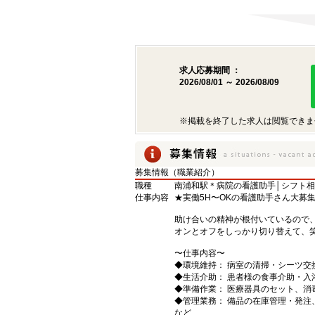
求人応募期間 ：
2026/08/01 ～ 2026/08/09
※掲載を終了した求人は閲覧できま
募集情報（職業紹介）
職種
南浦和駅＊病院の看護助手│シフト相
仕事内容
★実働5H〜OKの看護助手さん大募
助け合いの精神が根付いているので
オンとオフをしっかり切り替えて、
〜仕事内容〜
◆環境維持： 病室の清掃・シーツ交
◆生活介助： 患者様の食事介助・入
◆準備作業： 医療器具のセット、消
◆管理業務： 備品の在庫管理・発注
など