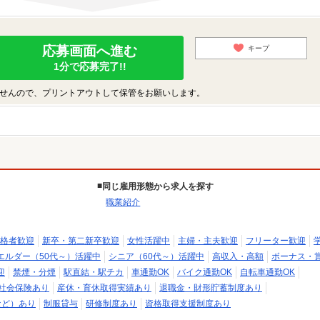
応募画面へ進む
キープ
1分で応募完了!!
せんので、プリントアウトして保管をお願いします。
同じ雇用形態から求人を探す
職業紹介
格者歓迎
新卒・第二新卒歓迎
女性活躍中
主婦・主夫歓迎
フリーター歓迎
エルダー（50代～）活躍中
シニア（60代～）活躍中
高収入・高額
ボーナス・
迎
禁煙・分煙
駅直結・駅チカ
車通勤OK
バイク通勤OK
自転車通勤OK
社会保険あり
産休・育休取得実績あり
退職金・財形貯蓄制度あり
など）あり
制服貸与
研修制度あり
資格取得支援制度あり