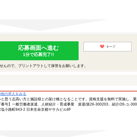
応募画面へ進む
キープ
1分で応募完了!!
せんので、プリントアウトして保管をお願いします。
の他の求人をみる
いと思う志高い方と施設様との架け橋となることです。資格支援を無料で実施し、業
一般労働者派遣、人材紹介・育成事業 派遣/派26-300203、紹介/26-ユ-300
小路町843-2 日本生命京都ヤサカビル8F