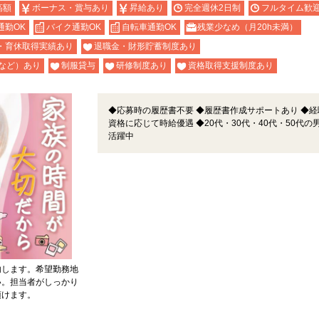
高額
ボーナス・賞与あり
昇給あり
完全週休2日制
フルタイム歓
通勤OK
バイク通勤OK
自転車通勤OK
残業少なめ（月20h未満）
・育休取得実績あり
退職金・財形貯蓄制度あり
など）あり
制服貸与
研修制度あり
資格取得支援制度あり
◆応募時の履歴書不要 ◆履歴書作成サポートあり ◆経
資格に応じて時給優遇 ◆20代・30代・40代・50代の
活躍中
内します。希望勤務地
い。担当者がしっかり
頂けます。