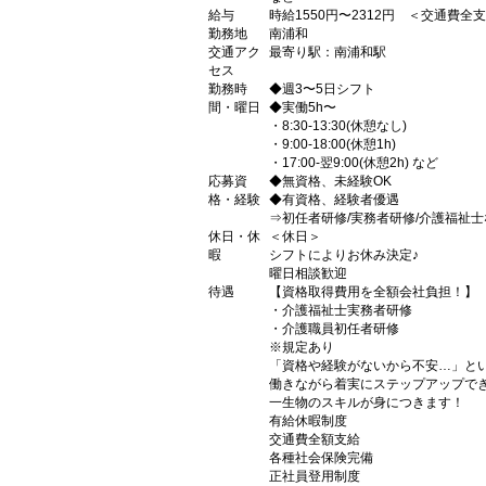
給与
時給1550円〜2312円 ＜交通費全
勤務地
南浦和
交通アク
最寄り駅：南浦和駅
セス
勤務時
◆週3〜5日シフト
間・曜日
◆実働5h〜
・8:30-13:30(休憩なし)
・9:00-18:00(休憩1h)
・17:00-翌9:00(休憩2h) など
応募資
◆無資格、未経験OK
格・経験
◆有資格、経験者優遇
⇒初任者研修/実務者研修/介護福祉士
休日・休
＜休日＞
暇
シフトによりお休み決定♪
曜日相談歓迎
待遇
【資格取得費用を全額会社負担！】
・介護福祉士実務者研修
・介護職員初任者研修
※規定あり
「資格や経験がないから不安…」と
働きながら着実にステップアップで
一生物のスキルが身につきます！
有給休暇制度
交通費全額支給
各種社会保険完備
正社員登用制度