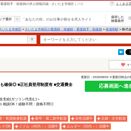
よくある
・保健師・看護助手・助産師の求人情報詳細 - さいたま市南区｜バイ
保存した
0
リア選択
「あなたの街」のお仕事が探せる求人サイト
検索条件
さいたま市南区
>
さいたま市南区の看護師・保健師・看護助手・助産師
>
南浦和駅
> 株式会
キ
更新日：2026/08/03 ※更新日時点
も確保◎ ■正社員登用制度有 ■交通費全
応募画面へ進
費全支給(ガソリン代含む)＞
ト相談OK！経験不問・資格不問◎
者・有資格者歓迎
新卒・第二新卒歓迎
女性活躍中
主婦・主夫歓迎
ンクOK
ミドル（40代～）活躍中
エルダー（50代～）活躍中