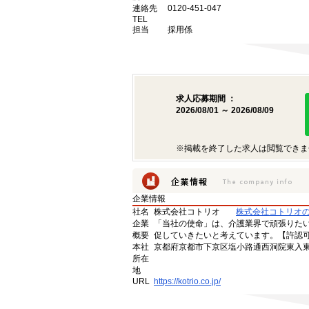
連絡先
0120-451-047
TEL
担当
採用係
求人応募期間 ：
2026/08/01 ～ 2026/08/09
※掲載を終了した求人は閲覧できま
企業情報
社名
株式会社コトリオ
株式会社コトリオ
企業
「当社の使命」は、介護業界で頑張りた
概要
促していきたいと考えています。【許認可番号】
本社
京都府京都市下京区塩小路通西洞院東入東塩
所在
地
URL
https://kotrio.co.jp/